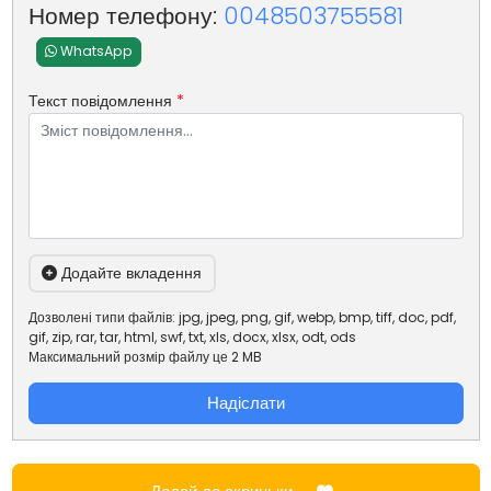
Номер телефону:
0048503755581
WhatsApp
Текст повідомлення
*
Додайте вкладення
Дозволені типи файлів: jpg, jpeg, png, gif, webp, bmp, tiff, doc, pdf,
gif, zip, rar, tar, html, swf, txt, xls, docx, xlsx, odt, ods
Максимальний розмір файлу це 2 MB
Надіслати