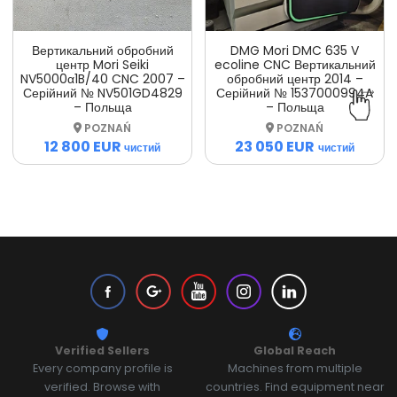
Вертикальний обробний
DMG Mori DMC 635 V
центр Mori Seiki
ecoline CNC Вертикальний
NV5000α1B/40 CNC 2007 –
обробний центр 2014 –
Серійний № NV501GD4829
Серійний № 1537000994A
– Польща
– Польща
POZNAŃ
POZNAŃ
12 800 EUR
23 050 EUR
чистий
чистий
Verified Sellers
Global Reach
Every company profile is
Machines from multiple
verified. Browse with
countries. Find equipment near