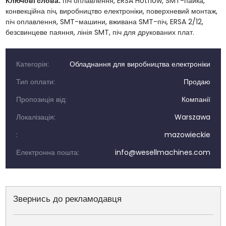
Ключові слова:
піч оплавлення, ERSA Hotflow, SMT-пайка,
конвекційна піч, виробництво електроніки, поверхневий монтаж,
піч оплавлення, SMT-машини, вживана SMT-піч, ERSA 2/12,
безсвинцеве паяння, лінія SMT, піч для друкованих плат.
Категорія:
Обладнання для виробництва електроніки
Тип оплати:
Продаю
Пропозиція від:
Компанії
Локалізація:
Warszawa
:
mazowieckie
Електронна пошта:
info@wesellmachines.com
Звернись до рекламодавця