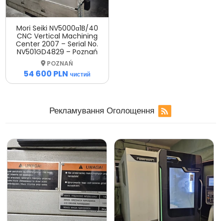
Mori Seiki NV5000α1B/40
CNC Vertical Machining
Center 2007 – Serial No.
NV501GD4829 – Poznań
POZNAŃ
54 600 PLN
чистий
Рекламування
Оголощення