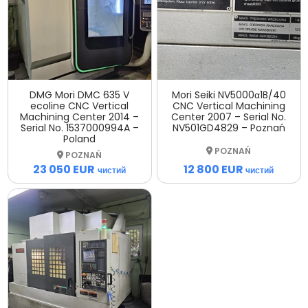
DMG Mori DMC 635 V
Mori Seiki NV5000α1B/40
ecoline CNC Vertical
CNC Vertical Machining
Machining Center 2014 –
Center 2007 – Serial No.
Serial No. 1537000994A –
NV501GD4829 – Poznań
Poland
POZNAŃ
POZNAŃ
12 800 EUR
23 050 EUR
чистий
чистий