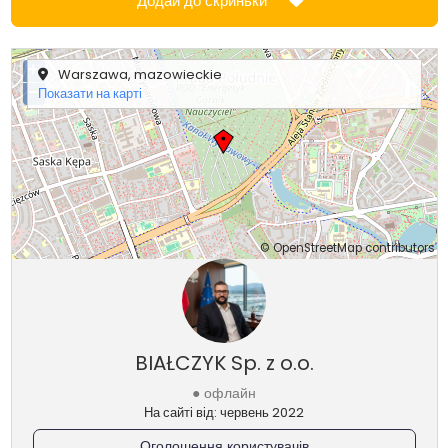
Додай до скриньки
+
Warszawa, mazowieckie
−
Показати на карті
©
OpenStreetMap
contributors
BIAŁCZYK Sp. z o.o.
● офлайн
На сайті від: червень 2022
Оголошення користувачів