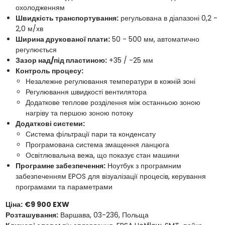
охолодженням
Швидкість транспортування:
регульована в діапазоні 0,2 -
2,0 м/хв
Ширина друкованої плати:
50 - 500 мм, автоматично
регулюється
Зазор над/під пластиною:
+35 / -25 мм
Контроль процесу:
Незалежне регулювання температури в кожній зоні
Регулювання швидкості вентилятора
Додаткове теплове розділення між останньою зоною
нагріву та першою зоною потоку
Додаткові системи:
Система фільтрації пари та конденсату
Програмована система змащення ланцюга
Освітлювальна вежа, що показує стан машини
Програмне забезпечення:
Ноутбук з програмним
забезпеченням EPOS для візуалізації процесів, керування
програмами та параметрами
Ціна:
€9 900 EXW
Розташування:
Варшава, 03-236, Польща