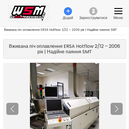
Додай
Зареєструватися
Меню
›
Обладнання для виробництва електроніки
›
Вживана піч оплавлення ERSA Hotflow 2/12 – 2006 рік | Надійне паяння SMT
Вживана піч оплавлення ERSA Hotflow 2/12 – 2006
рік | Надійне паяння SMT
Попередня
Насту