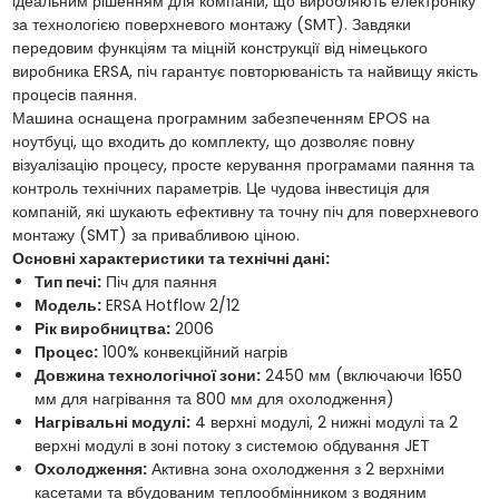
ідеальним рішенням для компаній, що виробляють електроніку
за технологією поверхневого монтажу (SMT). Завдяки
передовим функціям та міцній конструкції від німецького
виробника ERSA, піч гарантує повторюваність та найвищу якість
процесів паяння.
Машина оснащена програмним забезпеченням EPOS на
ноутбуці, що входить до комплекту, що дозволяє повну
візуалізацію процесу, просте керування програмами паяння та
контроль технічних параметрів. Це чудова інвестиція для
компаній, які шукають ефективну та точну піч для поверхневого
монтажу (SMT) за привабливою ціною.
Основні характеристики та технічні дані:
Тип печі:
Піч для паяння
Модель:
ERSA Hotflow 2/12
Рік виробництва:
2006
Процес:
100% конвекційний нагрів
Довжина технологічної зони:
2450 мм (включаючи 1650
мм для нагрівання та 800 мм для охолодження)
Нагрівальні модулі:
4 верхні модулі, 2 нижні модулі та 2
верхні модулі в зоні потоку з системою обдування JET
Охолодження:
Активна зона охолодження з 2 верхніми
касетами та вбудованим теплообмінником з водяним