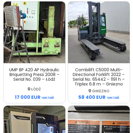
UMP BP 420 AP Hydraulic
Combilift C5000 Multi-
Briquetting Press 2008 –
Directional Forklift 2022 –
Serial No. 039 – Łódź
Serial No. 65442 – 1191 h –
Triplex 6.8 m – Gniezno
ŁÓDŹ
GNIEZNO
17 000 EUR
58 400 EUR
чистий
чистий