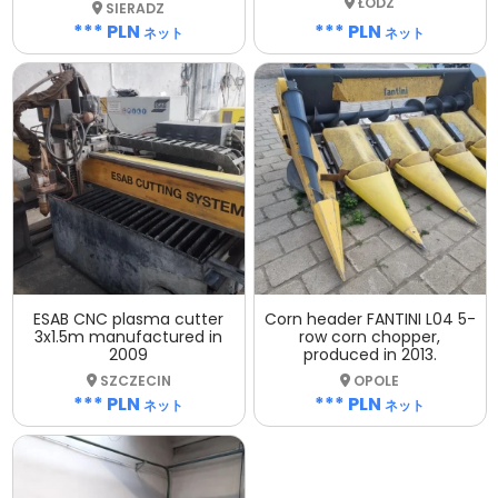
ŁÓDŹ
SIERADZ
*** PLN
*** PLN
ネット
ネット
ESAB CNC plasma cutter
Corn header FANTINI L04 5-
3x1.5m manufactured in
row corn chopper,
2009
produced in 2013.
SZCZECIN
OPOLE
*** PLN
*** PLN
ネット
ネット