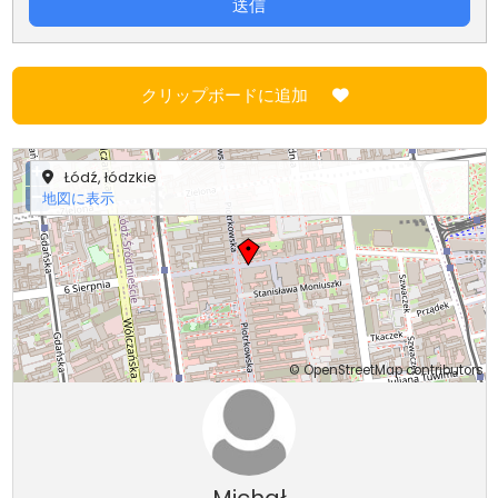
送信
クリップボードに追加
+
Łódź, łódzkie
−
地図に表示
©
OpenStreetMap
contributors