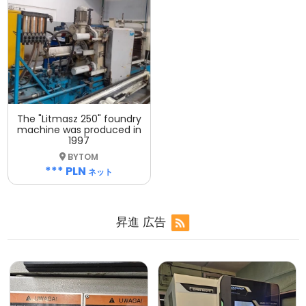
The "Litmasz 250" foundry
machine was produced in
1997
BYTOM
*** PLN
ネット
昇進
広告