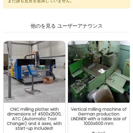
まだ誰も意見を追加していません。
他のを見る
ユーザーアナウンス
CNC milling plotter with
Vertical milling machine of
dimensions of 4500x2500,
German production
ATC (Automatic Tool
LINDNER with a table size of
Changer) and 4 axes, with
1000x600 mm
start-up included!