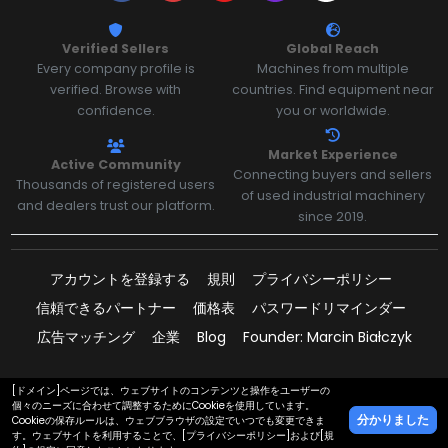
Verified Sellers
Global Reach
Every company profile is
Machines from multiple
verified. Browse with
countries. Find equipment near
confidence.
you or worldwide.
Market Experience
Active Community
Connecting buyers and sellers
Thousands of registered users
of used industrial machinery
and dealers trust our platform.
since 2019.
アカウントを登録する
規則
プライバシーポリシー
信頼できるパートナー
価格表
パスワードリマインダー
広告マッチング
企業
Blog
Founder: Marcin Białczyk
[ドメイン]ページでは、ウェブサイトのコンテンツと操作をユーザーの
個々のニーズに合わせて調整するためにCookieを使用しています。
サポートされている支払い:
分かりました
Cookieの保存ルールは、ウェブブラウザの設定でいつでも変更できま
文章
電話
WhatsApp
す。ウェブサイトを利用することで、[プライバシーポリシー]および[規