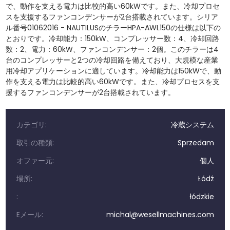
で、動作を支える電力は比較的高い60kWです。また、冷却プロセ
スを支援するファンコンデンサーが2台搭載されています。シリア
ル番号01062016 - NAUTILUSのチラーHPA-AWL150の仕様は以下の
とおりです。冷却能力：150kW、コンプレッサー数：4、冷却回路
数：2、電力：60kW、ファンコンデンサー：2個。このチラーは4
台のコンプレッサーと2つの冷却回路を備えており、大規模な産業
用冷却アプリケーションに適しています。冷却能力は150kWで、動
作を支える電力は比較的高い60kWです。また、冷却プロセスを支
援するファンコンデンサーが2台搭載されています。
カテゴリ:
冷蔵システム
取引の種類:
Sprzedam
オファー元:
個人
場所:
Łódź
:
łódzkie
Eメール:
michal@wesellmachines.com