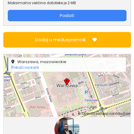
Maksimalna veličina datoteke je 2 MB
Poslati
Dodaj u međuspremnik
+
Warszawa, mazowieckie
−
Prikaži na karti
©
OpenStreetMap
contributors