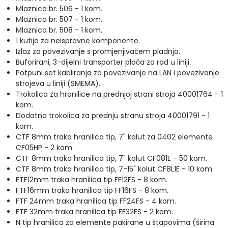
Mlaznica br. 506 - 1 kom.
Mlaznica br. 507 - 1 kom.
Mlaznica br. 508 - 1 kom.
1 kutija za neispravne komponente.
Izlaz za povezivanje s promjenjivačem pladnja.
Buforirani, 3-dijelni transporter ploča za rad u liniji.
Potpuni set kabliranja za povezivanje na LAN i povezivanje
strojeva u liniji (SMEMA).
Trokolica za hranilice na prednjoj strani stroja 40001764 - 1
kom.
Dodatna trokolica za prednju stranu stroja 40001791 - 1
kom.
CTF 8mm traka hranilica tip, 7" kolut za 0402 elemente
CF05HP - 2 kom.
CTF 8mm traka hranilica tip, 7" kolut CF081E - 50 kom.
CTF 8mm traka hranilica tip, 7-15" kolut CF8L1E - 10 kom.
FTF12mm traka hranilica tip FF12FS - 8 kom.
FTF16mm traka hranilica tip FF16FS - 8 kom.
FTF 24mm traka hranilica tip FF24FS - 4 kom.
FTF 32mm traka hranilica tip FF32FS - 2 kom.
N tip hranilica za elemente pakirane u štapovima (širina