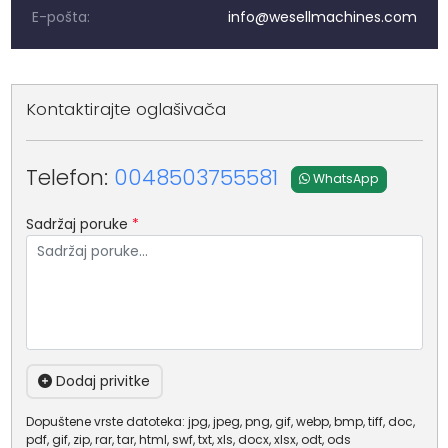
E-pošta:
info@wesellmachines.com
Kontaktirajte oglašivača
Telefon:
0048503755581
WhatsApp
Sadržaj poruke
*
Dodaj privitke
Dopuštene vrste datoteka: jpg, jpeg, png, gif, webp, bmp, tiff, doc,
pdf, gif, zip, rar, tar, html, swf, txt, xls, docx, xlsx, odt, ods