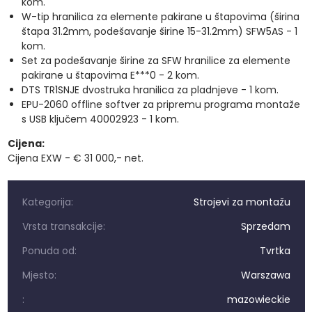
kom.
W-tip hranilica za elemente pakirane u štapovima (širina
štapa 31.2mm, podešavanje širine 15-31.2mm) SFW5AS - 1
kom.
Set za podešavanje širine za SFW hranilice za elemente
pakirane u štapovima E***0 - 2 kom.
DTS TR1SNJE dvostruka hranilica za pladnjeve - 1 kom.
EPU-2060 offline softver za pripremu programa montaže
s USB ključem 40002923 - 1 kom.
Cijena:
Cijena EXW - € 31 000,- net.
Kategorija:
Strojevi za montažu
Vrsta transakcije:
Sprzedam
Ponuda od:
Tvrtka
Mjesto:
Warszawa
:
mazowieckie