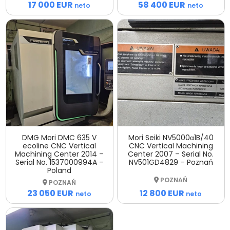
17 000 EUR
58 400 EUR
neto
neto
DMG Mori DMC 635 V
Mori Seiki NV5000α1B/40
ecoline CNC Vertical
CNC Vertical Machining
Machining Center 2014 –
Center 2007 – Serial No.
Serial No. 1537000994A –
NV501GD4829 – Poznań
Poland
POZNAŃ
POZNAŃ
12 800 EUR
23 050 EUR
neto
neto