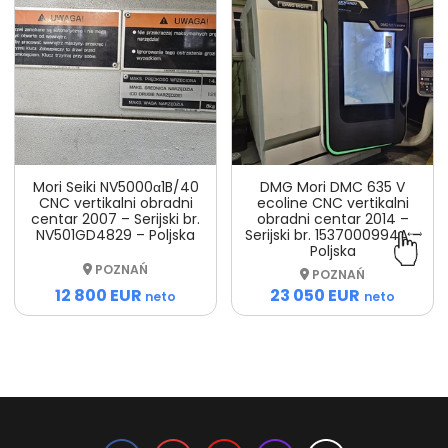
Mori Seiki NV5000α1B/40
DMG Mori DMC 635 V
CNC vertikalni obradni
ecoline CNC vertikalni
centar 2007 – Serijski br.
obradni centar 2014 –
NV501GD4829 – Poljska
Serijski br. 1537000994A –
Poljska
POZNAŃ
POZNAŃ
12 800 EUR
23 050 EUR
neto
neto