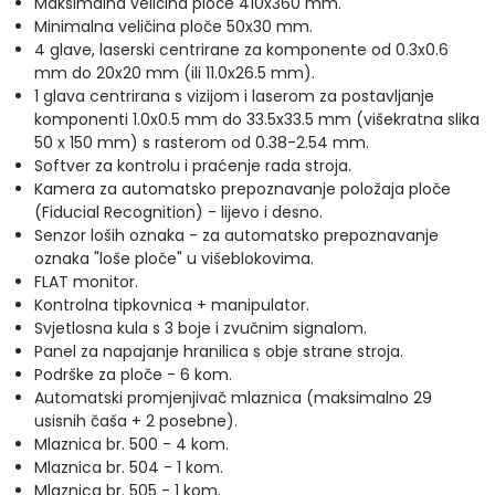
Maksimalna veličina ploče 410x360 mm.
Minimalna veličina ploče 50x30 mm.
4 glave, laserski centrirane za komponente od 0.3x0.6
mm do 20x20 mm (ili 11.0x26.5 mm).
1 glava centrirana s vizijom i laserom za postavljanje
komponenti 1.0x0.5 mm do 33.5x33.5 mm (višekratna slika
50 x 150 mm) s rasterom od 0.38-2.54 mm.
Softver za kontrolu i praćenje rada stroja.
Kamera za automatsko prepoznavanje položaja ploče
(Fiducial Recognition) - lijevo i desno.
Senzor loših oznaka - za automatsko prepoznavanje
oznaka "loše ploče" u višeblokovima.
FLAT monitor.
Kontrolna tipkovnica + manipulator.
Svjetlosna kula s 3 boje i zvučnim signalom.
Panel za napajanje hranilica s obje strane stroja.
Podrške za ploče - 6 kom.
Automatski promjenjivač mlaznica (maksimalno 29
usisnih čaša + 2 posebne).
Mlaznica br. 500 - 4 kom.
Mlaznica br. 504 - 1 kom.
Mlaznica br. 505 - 1 kom.