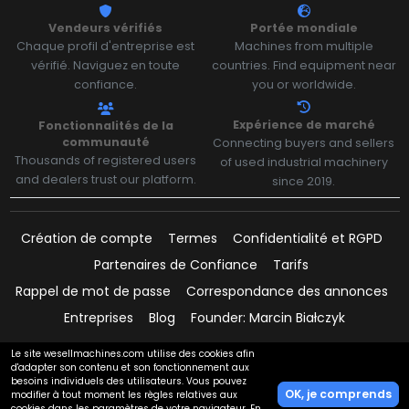
Vendeurs vérifiés
Portée mondiale
Chaque profil d'entreprise est
Machines from multiple
vérifié. Naviguez en toute
countries. Find equipment near
confiance.
you or worldwide.
Expérience de marché
Fonctionnalités de la
communauté
Connecting buyers and sellers
Thousands of registered users
of used industrial machinery
and dealers trust our platform.
since 2019.
Création de compte
Termes
Confidentialité et RGPD
Partenaires de Confiance
Tarifs
Rappel de mot de passe
Correspondance des annonces
Entreprises
Blog
Founder: Marcin Białczyk
Le site wesellmachines.com utilise des cookies afin
d'adapter son contenu et son fonctionnement aux
besoins individuels des utilisateurs. Vous pouvez
Paiements pris en charge par:
OK, je comprends
modifier à tout moment les règles relatives aux
cookies dans les paramètres de votre navigateur. En