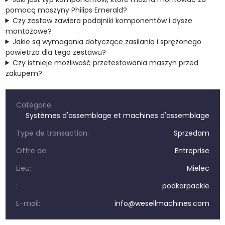
pomocą maszyny Philips Emerald?
Czy zestaw zawiera podajniki komponentów i dysze
montażowe?
Jakie są wymagania dotyczące zasilania i sprężonego
powietrza dla tego zestawu?
Czy istnieje możliwość przetestowania maszyn przed
zakupem?
Catégorie:
Systèmes d'assemblage et machines d'assemblage
Type de transaction:
Sprzedam
Offre de:
Entreprise
Lieu:
Mielec
:
podkarpackie
E-mail:
info@wesellmachines.com