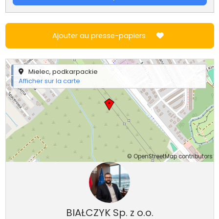
Ajouter au presse-papiers
+
Mielec, podkarpackie
−
Afficher sur la carte
©
OpenStreetMap
contributors
BIAŁCZYK Sp. z o.o.