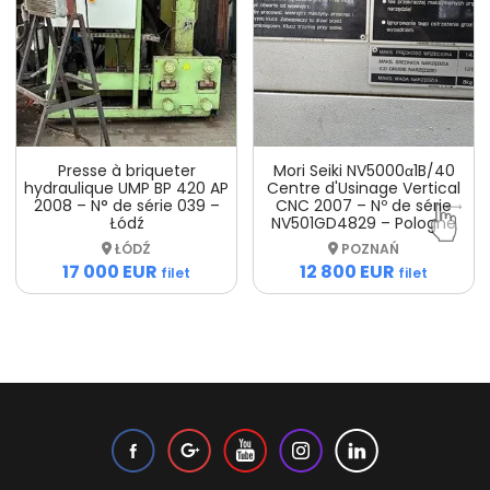
Presse à briqueter
Mori Seiki NV5000α1B/40
hydraulique UMP BP 420 AP
Centre d'Usinage Vertical
2008 – N° de série 039 –
CNC 2007 – Nº de série
Łódź
NV501GD4829 – Pologne
ŁÓDŹ
POZNAŃ
17 000 EUR
12 800 EUR
filet
filet