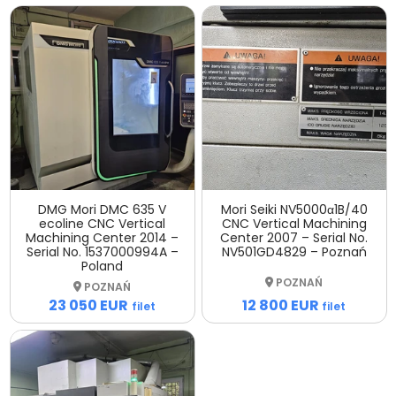
DMG Mori DMC 635 V
Mori Seiki NV5000α1B/40
ecoline CNC Vertical
CNC Vertical Machining
Machining Center 2014 –
Center 2007 – Serial No.
Serial No. 1537000994A –
NV501GD4829 – Poznań
Poland
POZNAŃ
POZNAŃ
12 800 EUR
23 050 EUR
filet
filet