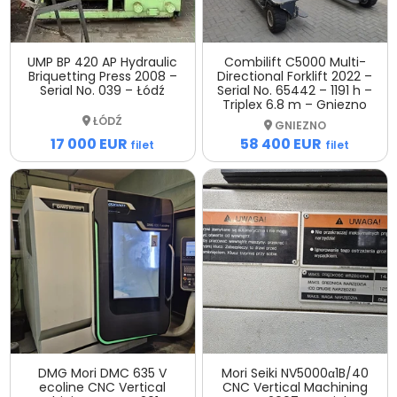
UMP BP 420 AP Hydraulic
Combilift C5000 Multi-
Briquetting Press 2008 –
Directional Forklift 2022 –
Serial No. 039 – Łódź
Serial No. 65442 – 1191 h –
Triplex 6.8 m – Gniezno
ŁÓDŹ
GNIEZNO
17 000 EUR
58 400 EUR
filet
filet
DMG Mori DMC 635 V
Mori Seiki NV5000α1B/40
ecoline CNC Vertical
CNC Vertical Machining