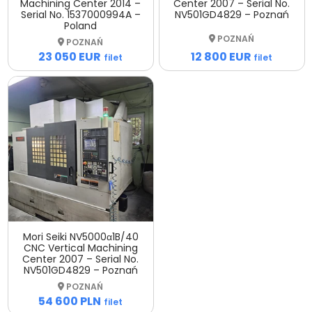
Machining Center 2014 –
Center 2007 – Serial No.
Serial No. 1537000994A –
NV501GD4829 – Poznań
Poland
POZNAŃ
POZNAŃ
12 800 EUR
23 050 EUR
filet
filet
Mori Seiki NV5000α1B/40
CNC Vertical Machining
Center 2007 – Serial No.
NV501GD4829 – Poznań
POZNAŃ
54 600 PLN
filet