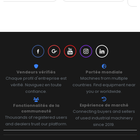
54 600 PLN
23 050 EUR
filet
filet
Vendeurs vérifiés
Portée mondiale
Chaque profil d'entreprise est
Machines from multiple
vérifié. Naviguez en toute
countries. Find equipment near
confiance.
you or worldwide.
Expérience de marché
Fonctionnalités de la
communauté
Connecting buyers and sellers
Thousands of registered users
of used industrial machinery
and dealers trust our platform.
since 2019.