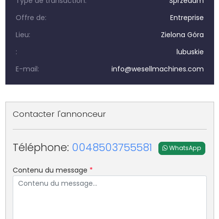
Type de transaction:
Sprzedam
Offre de:
Entreprise
Lieu:
Zielona Góra
:
lubuskie
E-mail:
info@wesellmachines.com
Contacter l'annonceur
Téléphone:
0048503755581
WhatsApp
Contenu du message
*