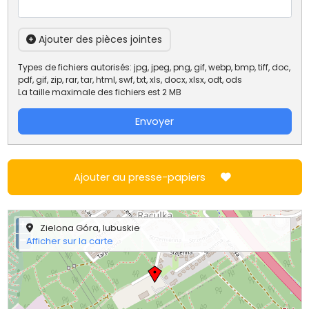
Ajouter des pièces jointes
Types de fichiers autorisés: jpg, jpeg, png, gif, webp, bmp, tiff, doc,
pdf, gif, zip, rar, tar, html, swf, txt, xls, docx, xlsx, odt, ods
La taille maximale des fichiers est 2 MB
Envoyer
Ajouter au presse-papiers
+
Zielona Góra, lubuskie
−
Afficher sur la carte