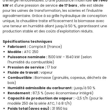
d'énergie renouvelables. D'une puissance maximale
de 1 640
kW
et d'une pression de service
de 17 bars
, elle est idéale
pour les usines de transformation, les scieries et l'industrie
agroalimentaire. Grâce à sa grille hydraulique de conception
unique, la chaudière traite efficacement la biomasse avec
une teneur en humidité allant jusqu'à 50 %, garantissant une
production stable et des coûts d'exploitation réduits.
Spécifications techniques
Fabricant :
Compte.R (France)
Modèle :
ATC 250
Puissance nominale :
1500 kW – 1640 kW (selon
l'humidité du combustible)
Pression de service :
17 bar
Fluide de travail :
vapeur
Combustible :
Biomasse (granulés, copeaux, déchets de
bois)
Humidité admissible du carburant :
jusqu'à 50 %
Rendement :
87,5 % (avec économiseur intégré)
Capacité de production de vapeur :
~2,5 t/h (pour le
modèle 250 de la série ATC, 1 à 8 t/h)
Poids total (avec eau) :
31 950 kg