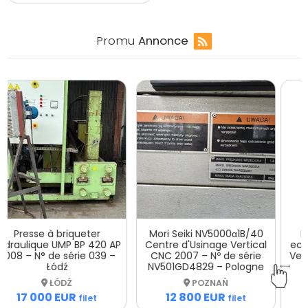
Promu
Annonce
DMG Mori DMC 635 V
Mori Seiki NV5000α1B/40
ecoline Centre d'Usinage
Centre d'Usinage Vertical
Vertical CNC 2014 – Nº de
CNC 2007 – Nº de série
série 1537000994A –
NV501GD4829 – Pologne
Pologne
POZNAŃ
POZNAŃ