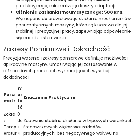
produkcyjnego, minimalizując koszty adaptacji.
Ciśnienie Zasilania Pneumatycznego:
500 kPa
.
Wymagane do prawidłowego działania mechanizmów
pneumatycznych maszyny, które są kluczowe dla jej
stabilnej i precyzyjnej pracy, zapewniając odpowiednie
siły nacisku i sterowania.
Zakresy Pomiarowe i Dokładność
Precyzja ważenia i zakresy pomiarowe definiują możliwości
aplikacyjne maszyny, umożliwiając jej zastosowanie w
różnorodnych procesach wymagających wysokiej
dokładności:
W
Para
ar
Znaczenie Praktyczne
metr
to
ść
Zakre
0
s
do
Zapewnia stabilne działanie w typowych warunkach
Temp
+
środowiskowych większości zakładów
eratur
4
produkcyjnych, bez negatywnego wpływu na