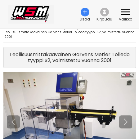
Lisää
Kirjaudu
Valikko
›
Teollisuuden automaatioteknologia
›
Ohjausyksiköt
›
Teollisuusmittakaavainen Garvens Metler Tolledo tyyppi S2, valmistettu vuonna
2001
Teollisuusmittakaavainen Garvens Metler Tolledo
tyyppi S2, valmistettu vuonna 2001
Edellinen
Seura