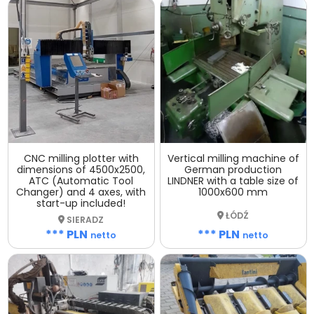
CNC milling plotter with
Vertical milling machine of
dimensions of 4500x2500,
German production
ATC (Automatic Tool
LINDNER with a table size of
Changer) and 4 axes, with
1000x600 mm
start-up included!
ŁÓDŹ
SIERADZ
*** PLN
*** PLN
netto
netto