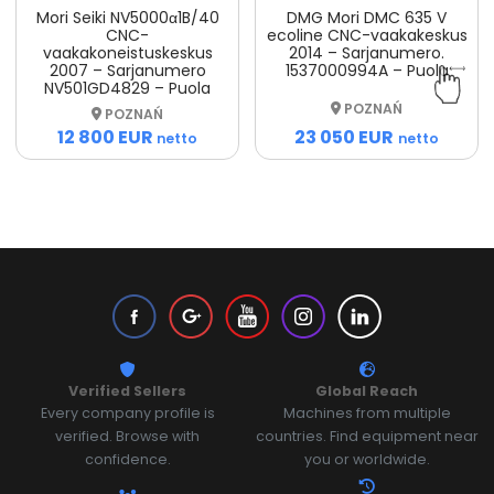
Mori Seiki NV5000α1B/40
DMG Mori DMC 635 V
CNC-
ecoline CNC-vaakakeskus
vaakakoneistuskeskus
2014 – Sarjanumero.
2007 – Sarjanumero
1537000994A – Puola
NV501GD4829 – Puola
POZNAŃ
POZNAŃ
23 050 EUR
12 800 EUR
netto
netto
Verified Sellers
Global Reach
Every company profile is
Machines from multiple
verified. Browse with
countries. Find equipment near
confidence.
you or worldwide.