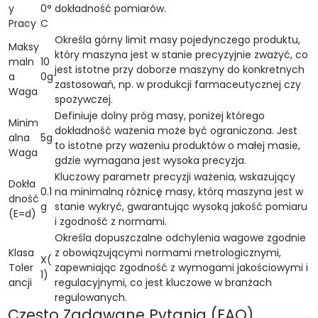
y
0°
dokładność pomiarów.
Pracy
C
Określa górny limit masy pojedynczego produktu,
Maksy
który maszyna jest w stanie precyzyjnie zważyć, co
maln
10
jest istotne przy doborze maszyny do konkretnych
a
0g
zastosowań, np. w produkcji farmaceutycznej czy
Waga
spożywczej.
Definiuje dolny próg masy, poniżej którego
Minim
dokładność ważenia może być ograniczona. Jest
alna
5g
to istotne przy ważeniu produktów o małej masie,
Waga
gdzie wymagana jest wysoka precyzja.
Kluczowy parametr precyzji ważenia, wskazujący
Dokła
0.1
na minimalną różnicę masy, którą maszyna jest w
dność
g
stanie wykryć, gwarantując wysoką jakość pomiaru
(E=d)
i zgodność z normami.
Określa dopuszczalne odchylenia wagowe zgodnie
Klasa
z obowiązującymi normami metrologicznymi,
X(
Toler
zapewniając zgodność z wymogami jakościowymi i
1)
ancji
regulacyjnymi, co jest kluczowe w branżach
regulowanych.
Często Zadawane Pytania (FAQ)