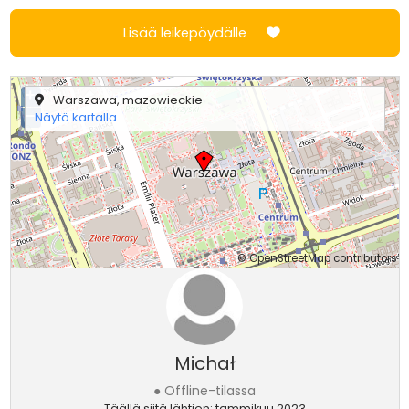
Lisää leikepöydälle
+
Warszawa, mazowieckie
−
Näytä kartalla
©
OpenStreetMap
contributors
Michał
● Offline-tilassa
Täällä siitä lähtien: tammikuu 2023