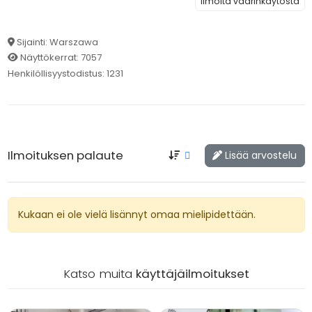
Ilmoita väärinkäytöstä
Sijainti: Warszawa
Näyttökerrat: 7057
Henkilöllisyystodistus: 1231
Ilmoituksen palaute
Lisää arvostelu
Kukaan ei ole vielä lisännyt omaa mielipidettään.
Katso muita
käyttäjäilmoitukset