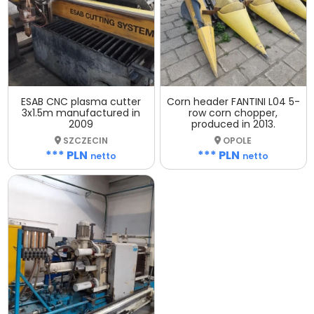
ESAB CNC plasma cutter
Corn header FANTINI L04 5-
3x1.5m manufactured in
row corn chopper,
2009
produced in 2013.
SZCZECIN
OPOLE
*** PLN
*** PLN
netto
netto