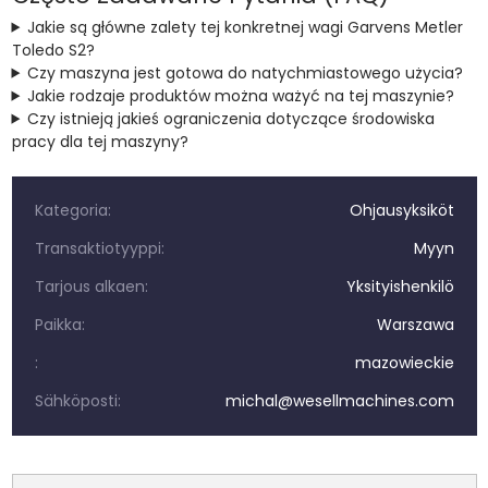
Jakie są główne zalety tej konkretnej wagi Garvens Metler
Toledo S2?
Czy maszyna jest gotowa do natychmiastowego użycia?
Jakie rodzaje produktów można ważyć na tej maszynie?
Czy istnieją jakieś ograniczenia dotyczące środowiska
pracy dla tej maszyny?
Kategoria:
Ohjausyksiköt
Transaktiotyyppi:
Myyn
Tarjous alkaen:
Yksityishenkilö
Paikka:
Warszawa
:
mazowieckie
Sähköposti:
michal@wesellmachines.com