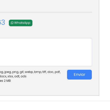
63
WhatsApp
, jpeg, png, gif, webp, bmp, tiff, doc, pdf,
Enviar
s, docx, xlsx, odt, ods
es 2 MB