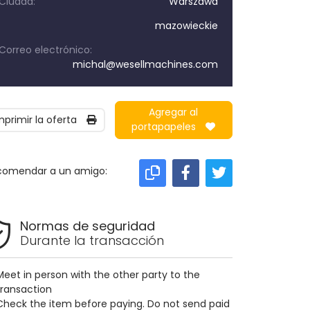
Ciudad:
Warszawa
:
mazowieckie
Correo electrónico:
michal@wesellmachines.com
Agregar al
mprimir la oferta
portapapeles
comendar a un amigo:
Normas de seguridad
Durante la transacción
Meet in person with the other party to the
transaction
Check the item before paying. Do not send paid