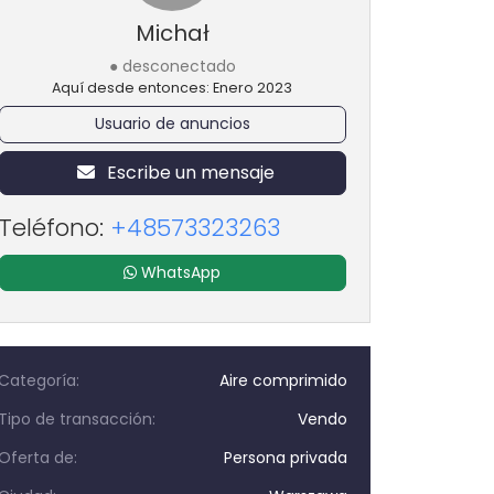
Michał
● desconectado
Aquí desde entonces: Enero 2023
Usuario de anuncios
Escribe un mensaje
Teléfono:
+48573323263
WhatsApp
Categoría:
Aire comprimido
Tipo de transacción:
Vendo
Oferta de:
Persona privada