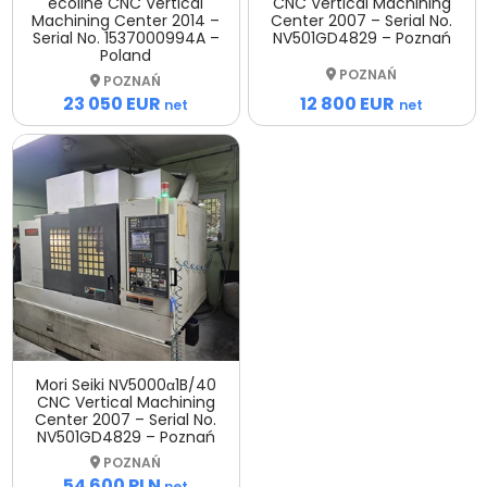
ecoline CNC Vertical
CNC Vertical Machining
Machining Center 2014 –
Center 2007 – Serial No.
Serial No. 1537000994A –
NV501GD4829 – Poznań
Poland
POZNAŃ
POZNAŃ
12 800 EUR
23 050 EUR
net
net
Mori Seiki NV5000α1B/40
CNC Vertical Machining
Center 2007 – Serial No.
NV501GD4829 – Poznań
POZNAŃ
54 600 PLN
net