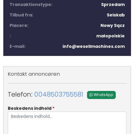
Transaktionstype:
Sprzedam
Tilbud fra:
Selskab
Placere:
Nowy Sącz
:
małopolskie
E-mail:
info@wesellmachines.com
Kontakt annoncøren
Telefon:
0048503755581
WhatsApp
Beskedens indhold
*