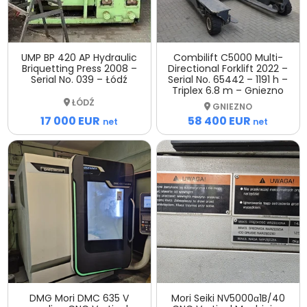
UMP BP 420 AP Hydraulic
Combilift C5000 Multi-
Briquetting Press 2008 –
Directional Forklift 2022 –
Serial No. 039 – Łódź
Serial No. 65442 – 1191 h –
Triplex 6.8 m – Gniezno
ŁÓDŹ
GNIEZNO
17 000 EUR
58 400 EUR
net
net
DMG Mori DMC 635 V
Mori Seiki NV5000α1B/40