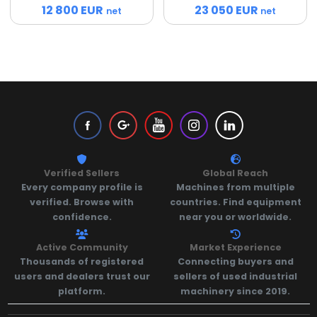
12 800 EUR
23 050 EUR
net
net
Verified Sellers
Global Reach
Every company profile is
Machines from multiple
verified. Browse with
countries. Find equipment
confidence.
near you or worldwide.
Active Community
Market Experience
Thousands of registered
Connecting buyers and
users and dealers trust our
sellers of used industrial
platform.
machinery since 2019.