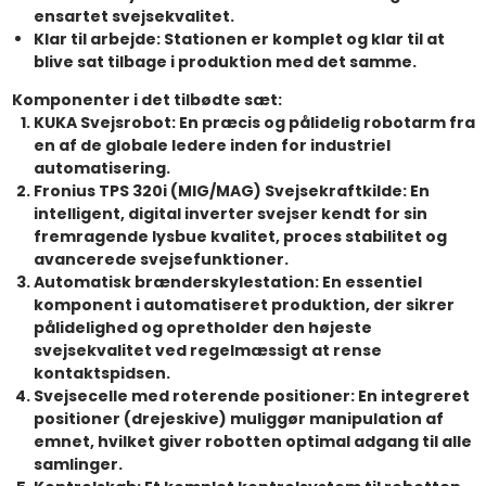
ensartet svejsekvalitet.
Klar til arbejde:
Stationen er komplet og klar til at
blive sat tilbage i produktion med det samme.
Komponenter i det tilbødte sæt:
KUKA Svejsrobot:
En præcis og pålidelig robotarm fra
en af de globale ledere inden for industriel
automatisering.
Fronius TPS 320i (MIG/MAG) Svejsekraftkilde:
En
intelligent, digital inverter svejser kendt for sin
fremragende lysbue kvalitet, proces stabilitet og
avancerede svejsefunktioner.
Automatisk brænderskylestation:
En essentiel
komponent i automatiseret produktion, der sikrer
pålidelighed og opretholder den højeste
svejsekvalitet ved regelmæssigt at rense
kontaktspidsen.
Svejsecelle med roterende positioner:
En integreret
positioner (drejeskive) muliggør manipulation af
emnet, hvilket giver robotten optimal adgang til alle
samlinger.