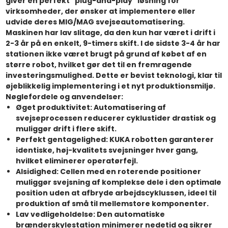
giver en perfekt "plug-and-play" løsning for
virksomheder, der ønsker at implementere eller
udvide deres MIG/MAG svejseautomatisering.
Maskinen har lav slitage, da den kun har været i drift i
2-3 år på en enkelt, 9-timers skift. I de sidste 3-4 år har
stationen ikke været brugt på grund af købet af en
større robot, hvilket gør det til en fremragende
investeringsmulighed. Dette er bevist teknologi, klar til
øjeblikkelig implementering i et nyt produktionsmiljø.
Nøglefordele og anvendelser:
Øget produktivitet:
Automatisering af
svejseprocessen reducerer cyklustider drastisk og
muliggør drift i flere skift.
Perfekt gentagelighed:
KUKA robotten garanterer
identiske, høj-kvalitets svejsninger hver gang,
hvilket eliminerer operatørfejl.
Alsidighed:
Cellen med en roterende positioner
muliggør svejsning af komplekse dele i den optimale
position uden at afbryde arbejdscyklussen, ideel til
produktion af små til mellemstore komponenter.
Lav vedligeholdelse:
Den automatiske
brænderskylestation minimerer nedetid og sikrer