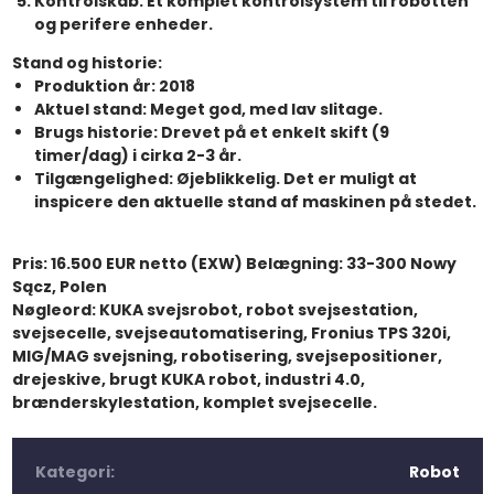
Kontrolskab:
Et komplet kontrolsystem til robotten
og perifere enheder.
Stand og historie:
Produktion år:
2018
Aktuel stand:
Meget god, med lav slitage.
Brugs historie:
Drevet på et enkelt skift (9
timer/dag) i cirka 2-3 år.
Tilgængelighed:
Øjeblikkelig. Det er muligt at
inspicere den aktuelle stand af maskinen på stedet.
Pris:
16.500 EUR netto (EXW)
Belægning:
33-300 Nowy
Sącz, Polen
Nøgleord:
KUKA svejsrobot, robot svejsestation,
svejsecelle, svejseautomatisering, Fronius TPS 320i,
MIG/MAG svejsning, robotisering, svejsepositioner,
drejeskive, brugt KUKA robot, industri 4.0,
brænderskylestation, komplet svejsecelle.
Kategori:
Robot