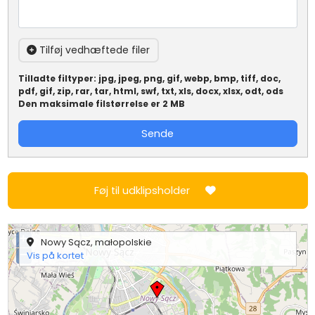
Tilføj vedhæftede filer
Tilladte filtyper: jpg, jpeg, png, gif, webp, bmp, tiff, doc,
pdf, gif, zip, rar, tar, html, swf, txt, xls, docx, xlsx, odt, ods
Den maksimale filstørrelse er 2 MB
Sende
Føj til udklipsholder
+
Nowy Sącz, małopolskie
−
Vis på kortet