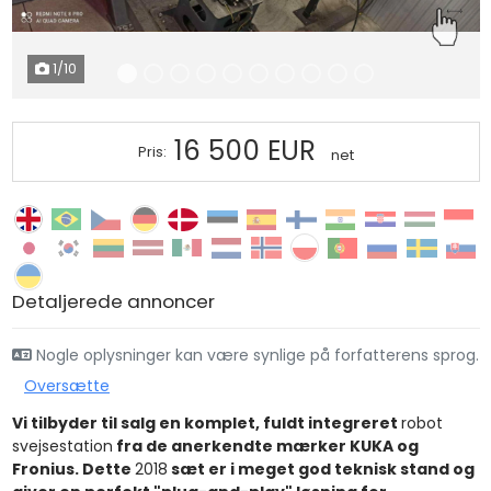
1
/10
16 500 EUR
Pris:
net
Detaljerede annoncer
Nogle oplysninger kan være synlige på forfatterens sprog.
Oversætte
Vi tilbyder til salg en komplet, fuldt integreret
robot
svejsestation
fra de anerkendte mærker KUKA og
Fronius. Dette
2018
sæt er i meget god teknisk stand og