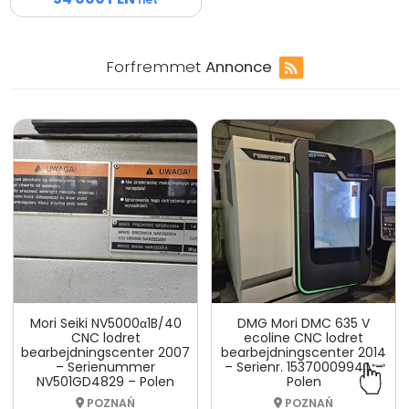
Forfremmet
Annonce
Mori Seiki NV5000α1B/40
DMG Mori DMC 635 V
CNC lodret
ecoline CNC lodret
bearbejdningscenter 2007
bearbejdningscenter 2014
– Serienummer
– Serienr. 1537000994A –
NV501GD4829 – Polen
Polen
POZNAŃ
POZNAŃ