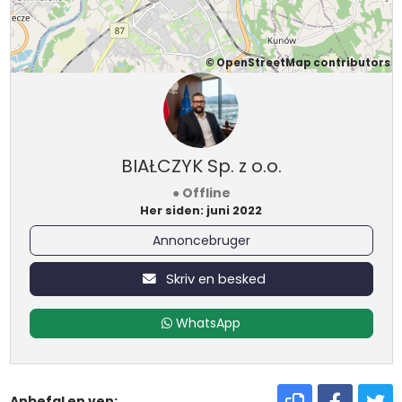
©
OpenStreetMap
contributors
BIAŁCZYK Sp. z o.o.
● Offline
Her siden: juni 2022
Annoncebruger
Skriv en besked
WhatsApp
Anbefal en ven: