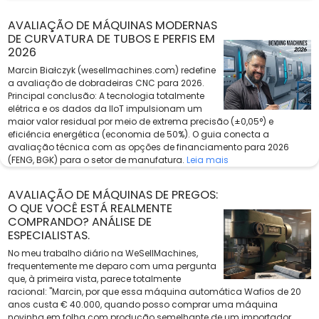
AVALIAÇÃO DE MÁQUINAS MODERNAS
DE CURVATURA DE TUBOS E PERFIS EM
2026
Marcin Białczyk (wesellmachines.com) redefine
a avaliação de dobradeiras CNC para 2026.
Principal conclusão: A tecnologia totalmente
elétrica e os dados da IIoT impulsionam um
maior valor residual por meio de extrema precisão (±0,05°) e
eficiência energética (economia de 50%). O guia conecta a
avaliação técnica com as opções de financiamento para 2026
(FENG, BGK) para o setor de manufatura.
Leia mais
AVALIAÇÃO DE MÁQUINAS DE PREGOS:
O QUE VOCÊ ESTÁ REALMENTE
COMPRANDO? ANÁLISE DE
ESPECIALISTAS.
No meu trabalho diário na WeSellMachines,
frequentemente me deparo com uma pergunta
que, à primeira vista, parece totalmente
racional: "Marcin, por que essa máquina automática Wafios de 20
anos custa € 40.000, quando posso comprar uma máquina
novinha em folha com produção semelhante de um importador