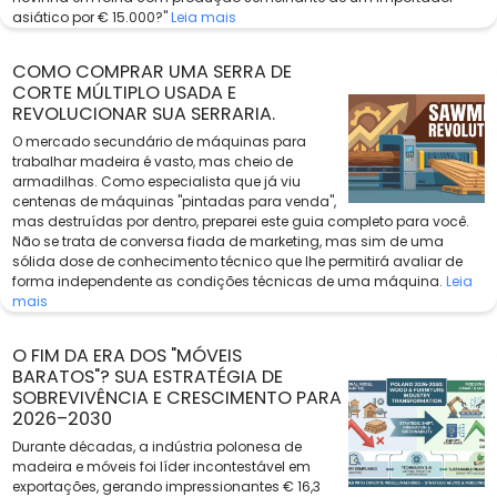
asiático por € 15.000?"
Leia mais
COMO COMPRAR UMA SERRA DE
CORTE MÚLTIPLO USADA E
REVOLUCIONAR SUA SERRARIA.
O mercado secundário de máquinas para
trabalhar madeira é vasto, mas cheio de
armadilhas. Como especialista que já viu
centenas de máquinas "pintadas para venda",
mas destruídas por dentro, preparei este guia completo para você.
Não se trata de conversa fiada de marketing, mas sim de uma
sólida dose de conhecimento técnico que lhe permitirá avaliar de
forma independente as condições técnicas de uma máquina.
Leia
mais
O FIM DA ERA DOS "MÓVEIS
BARATOS"? SUA ESTRATÉGIA DE
SOBREVIVÊNCIA E CRESCIMENTO PARA
2026–2030
Durante décadas, a indústria polonesa de
madeira e móveis foi líder incontestável em
exportações, gerando impressionantes € 16,3