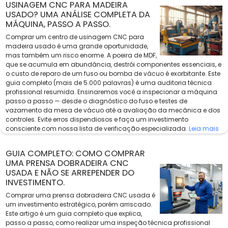
USINAGEM CNC PARA MADEIRA
USADO? UMA ANÁLISE COMPLETA DA
MÁQUINA, PASSO A PASSO.
Comprar um centro de usinagem CNC para
madeira usado é uma grande oportunidade,
mas também um risco enorme. A poeira de MDF,
que se acumula em abundância, destrói componentes essenciais, e
o custo de reparo de um fuso ou bomba de vácuo é exorbitante. Este
guia completo (mais de 5.000 palavras) é uma auditoria técnica
profissional resumida. Ensinaremos você a inspecionar a máquina
passo a passo — desde o diagnóstico do fuso e testes de
vazamento da mesa de vácuo até a avaliação da mecânica e dos
controles. Evite erros dispendiosos e faça um investimento
consciente com nossa lista de verificação especializada.
Leia mais
GUIA COMPLETO: COMO COMPRAR
UMA PRENSA DOBRADEIRA CNC
USADA E NÃO SE ARREPENDER DO
INVESTIMENTO.
Comprar uma prensa dobradeira CNC usada é
um investimento estratégico, porém arriscado.
Este artigo é um guia completo que explica,
passo a passo, como realizar uma inspeção técnica profissional