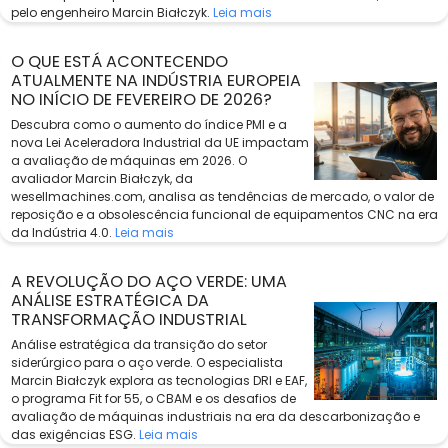
pelo engenheiro Marcin Białczyk.
Leia mais
O QUE ESTÁ ACONTECENDO
ATUALMENTE NA INDÚSTRIA EUROPEIA
NO INÍCIO DE FEVEREIRO DE 2026?
Descubra como o aumento do índice PMI e a
nova Lei Aceleradora Industrial da UE impactam
a avaliação de máquinas em 2026. O
avaliador Marcin Białczyk, da
wesellmachines.com, analisa as tendências de mercado, o valor de
reposição e a obsolescência funcional de equipamentos CNC na era
da Indústria 4.0.
Leia mais
A REVOLUÇÃO DO AÇO VERDE: UMA
ANÁLISE ESTRATÉGICA DA
TRANSFORMAÇÃO INDUSTRIAL
Análise estratégica da transição do setor
siderúrgico para o aço verde. O especialista
Marcin Białczyk explora as tecnologias DRI e EAF,
o programa Fit for 55, o CBAM e os desafios de
avaliação de máquinas industriais na era da descarbonização e
das exigências ESG.
Leia mais