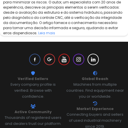
para minimizar os riscos. O autor, um especialista com 20 anos de
experiência, descreve os principais elementos a serem verificados:
desde a avaliação da estrutura e do sistema hidráulico, passando
pelo diagnóstico do controle CNC, até a verificação da integridade
da documentação. O artigo fornece o conhecimento necessário
para tomar uma decisão informada e segura, ajudando a evitar
erros dispendiosos.
Leia mais
Verified Sellers
Global Reach
Every company profile is
Machines from multiple
verified. Browse with
countries. Find equipment near
confidence.
you or worldwide.
Market Experience
Active Community
Connecting buyers and sellers
Thousands of registered users
of used industrial machinery
and dealers trust our platform.
since 2019.