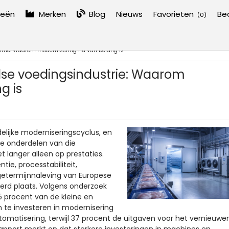
ieën
Merken
Blog
Nieuws
Favorieten
Bed
(
0
)
ustrie: Waarom modernisering nu van belang is
oolse voedingsindustrie: Waarom
g is
elijke moderniseringscyclus, en
ste onderdelen van die
t langer alleen op prestaties.
ie, processtabiliteit,
getermijnnaleving van Europese
eerd plaats. Volgens onderzoek
 procent van de kleine en
n te investeren in modernisering
omatisering, terwijl 37 procent de uitgaven voor het vernieuwe
apport merkt op dat sterkere investeringen in machines en