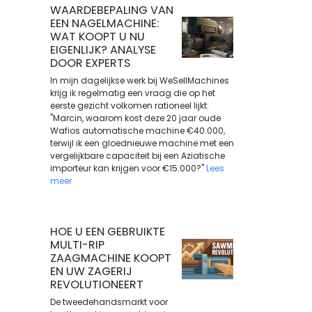
WAARDEBEPALING VAN
EEN NAGELMACHINE:
WAT KOOPT U NU
EIGENLIJK? ANALYSE
DOOR EXPERTS
In mijn dagelijkse werk bij WeSellMachines
krijg ik regelmatig een vraag die op het
eerste gezicht volkomen rationeel lijkt:
"Marcin, waarom kost deze 20 jaar oude
Wafios automatische machine €40.000,
terwijl ik een gloednieuwe machine met een
vergelijkbare capaciteit bij een Aziatische
importeur kan krijgen voor €15.000?"
Lees
meer
HOE U EEN GEBRUIKTE
MULTI-RIP
ZAAGMACHINE KOOPT
EN UW ZAGERIJ
REVOLUTIONEERT
De tweedehandsmarkt voor