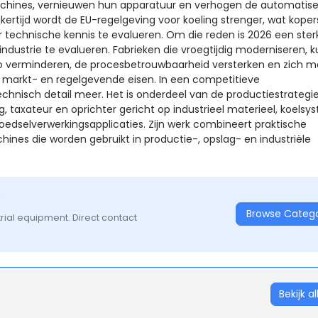
machines, vernieuwen hun apparatuur en verhogen de automatise
kertijd wordt de EU-regelgeving voor koeling strenger, wat koper
technische kennis te evalueren. Om die reden is 2026 een ster
dustrie te evalueren. Fabrieken die vroegtijdig moderniseren, 
ico verminderen, de procesbetrouwbaarheid versterken en zich m
markt- en regelgevende eisen. In een competitieve
chnisch detail meer. Het is onderdeel van de productiestrategi
g, taxateur en oprichter gericht op industrieel materieel, koels
edselverwerkingsapplicaties. Zijn werk combineert praktische
nes die worden gebruikt in productie-, opslag- en industriële
?
Browse Categ
rial equipment. Direct contact
Bekijk al