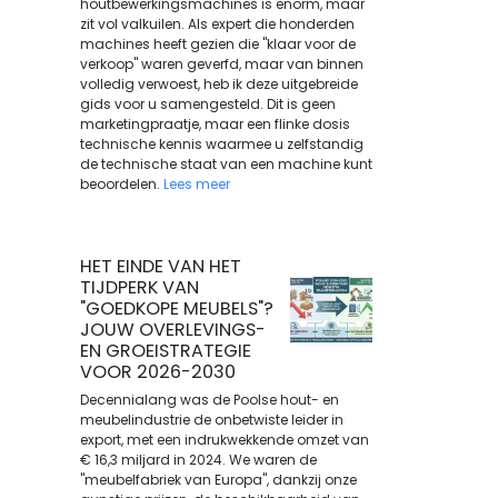
houtbewerkingsmachines is enorm, maar
zit vol valkuilen. Als expert die honderden
machines heeft gezien die "klaar voor de
verkoop" waren geverfd, maar van binnen
volledig verwoest, heb ik deze uitgebreide
gids voor u samengesteld. Dit is geen
marketingpraatje, maar een flinke dosis
technische kennis waarmee u zelfstandig
de technische staat van een machine kunt
beoordelen.
Lees meer
HET EINDE VAN HET
TIJDPERK VAN
"GOEDKOPE MEUBELS"?
JOUW OVERLEVINGS-
EN GROEISTRATEGIE
VOOR 2026-2030
Decennialang was de Poolse hout- en
meubelindustrie de onbetwiste leider in
export, met een indrukwekkende omzet van
€ 16,3 miljard in 2024. We waren de
"meubelfabriek van Europa", dankzij onze