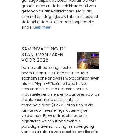
gunstige prijzen, de beschikbaarheid van
grondstoffen en de beschikbaarheid van
geschoolde arbeidskrachten. Maar als
iemand die dagelijks uw fabrieken bezoekt,
zie ik het duidelijk: dit model loopt op zijn
einde.
Lees meer
SAMENVATTING: DE
STAND VAN ZAKEN
VOOR 2025
De metaalbewerkingssector
bevindt zich in een fase die in macro-
economische analyses wordt omschreven
als het "Hyper-Efficiëntietijdperk". Met
schommelende indicatoren voor het
industriële sentiment en prognoses voor de
staalconsumptie die slechts een
marginale groei (+2,2%) laten zien, is de
ruimte voor investeringsfouten vrijwel
verdwenen. Bij wesellmachines.com
signaleren we een fundamentele
paradigmaverschuiving: een overgang
van een strategie van groei tegen elke prijs