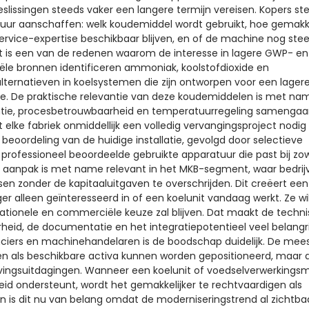
slissingen steeds vaker een langere termijn vereisen. Kopers ste
uur aanschaffen: welk koudemiddel wordt gebruikt, hoe gemakke
service-expertise beschikbaar blijven, en of de machine nog ste
Dit is een van de redenen waarom de interesse in lagere GWP- en
riële bronnen identificeren ammoniak, koolstofdioxide en
alternatieven in koelsystemen die zijn ontworpen voor een lager
ie. De praktische relevantie van deze koudemiddelen is met na
iëntie, procesbetrouwbaarheid en temperatuurregeling samengaa
elke fabriek onmiddellijk een volledig vervangingsproject nodig 
e beoordeling van de huidige installatie, gevolgd door selectieve
 professioneel beoordeelde gebruikte apparatuur die past bij zo
ie aanpak is met name relevant in het MKB-segment, waar bedrij
sen zonder de kapitaaluitgaven te overschrijden. Dit creëert een
ger alleen geïnteresseerd in of een koelunit vandaag werkt. Ze wi
ationele en commerciële keuze zal blijven. Dat maakt de techn
eid, de documentatie en het integratiepotentieel veel belangrij
ciers en machinehandelaren is de boodschap duidelijk. De mee
een als beschikbare activa kunnen worden gepositioneerd, maar a
evingsuitdagingen. Wanneer een koelunit of voedselverwerkings
eid ondersteunt, wordt het gemakkelijker te rechtvaardigen als
en is dit nu van belang omdat de moderniseringstrend al zichtbaar