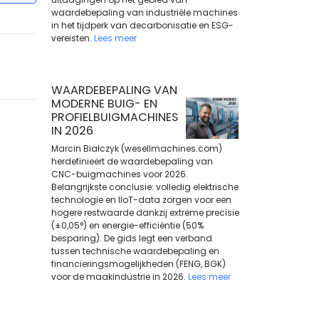
waardebepaling van industriële machines
in het tijdperk van decarbonisatie en ESG-
vereisten.
Lees meer
WAARDEBEPALING VAN
MODERNE BUIG- EN
PROFIELBUIGMACHINES
IN 2026
Marcin Białczyk (wesellmachines.com)
herdefinieert de waardebepaling van
CNC-buigmachines voor 2026.
Belangrijkste conclusie: volledig elektrische
technologie en IIoT-data zorgen voor een
hogere restwaarde dankzij extreme precisie
(±0,05°) en energie-efficiëntie (50%
besparing). De gids legt een verband
tussen technische waardebepaling en
financieringsmogelijkheden (FENG, BGK)
voor de maakindustrie in 2026.
Lees meer