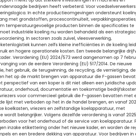
ndervraagde bedrijven heeft verbeterd. Voor voedselverwerkers 
eringslogica. In echte productieomgevingen ondersteunt koelin
ng met grondstoffen, procescontinuïteit, verpakkingsoperaties
om temperatuurgevoelige producten binnen de specificaties te
oet industriële koeling nu worden behandeld als een strategis
orziening. In sectoren zoals zuivel, vleesverwerking,
enlogistiek kunnen zelfs kleine inefficiënties in de koeling lei
ruik en hogere operationele kosten. Een tweede belangrijke drijf
 kader. Verordening (EU) 2024/573 werd aangenomen op 7 febru
ervanging van de eerdere Verordening (EU) 517/2014. De nieuwe
e, het gebruik, de terugwinning, de recycling, de vernietiging, de
rt en het op de markt brengen van apparatuur die F-gassen bevat
t perspectief van een koper is dit niet alleen een juridische upd
ratuur, onderhoud, documentatie en toekomstige bedrijfskosten
n vriezers voor commercieel gebruik die F-gassen bevatten met 
 lijst met verboden op het in de handel brengen, en vanaf 20
jke koelkasten, vriezers en zelfstandige koelapparatuur, met
de wordt belangrijker. Volgens dezelfde verordening is vanaf 202
boden voor het onderhoud of de service van koelapparatuur. Pa
gen inzake etikettering onder het nieuwe kader, en worden de re
pels en een bredere dekking van apparatuur. Voor bedrijven in 