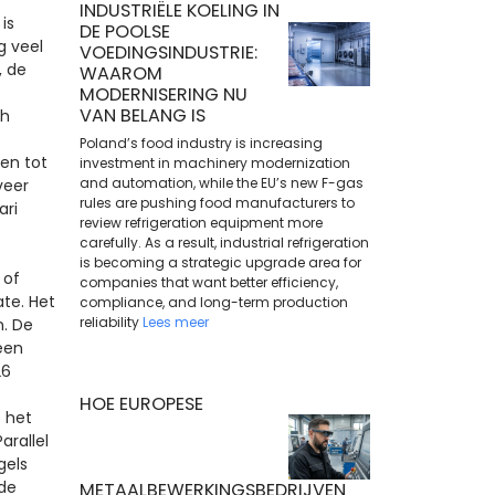
INDUSTRIËLE KOELING IN
is
DE POOLSE
g veel
VOEDINGSINDUSTRIE:
, de
WAAROM
MODERNISERING NU
VAN BELANG IS
ch
Poland’s food industry is increasing
den tot
investment in machinery modernization
and automation, while the EU’s new F-gas
veer
rules are pushing food manufacturers to
ari
review refrigeration equipment more
carefully. As a result, industrial refrigeration
is becoming a strategic upgrade area for
 of
companies that want better efficiency,
ate. Het
compliance, and long-term production
reliability
Lees meer
. De
een
26
HOE EUROPESE
5 het
rallel
gels
de
METAALBEWERKINGSBEDRIJVEN