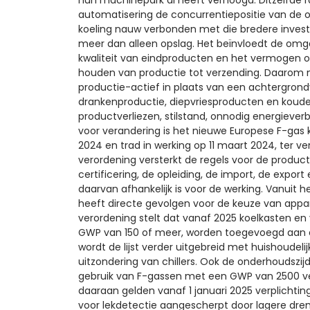
automatisering de concurrentiepositie van de o
koeling nauw verbonden met die bredere invest
meer dan alleen opslag. Het beïnvloedt de omga
kwaliteit van eindproducten en het vermogen 
houden van productie tot verzending. Daarom m
productie-actief in plaats van een achtergrondvo
drankenproductie, diepvriesproducten en koudeket
productverliezen, stilstand, onnodig energieverb
voor verandering is het nieuwe Europese F-gas
2024 en trad in werking op 11 maart 2024, ter v
verordening versterkt de regels voor de producti
certificering, de opleiding, de import, de expo
daarvan afhankelijk is voor de werking. Vanuit he
heeft directe gevolgen voor de keuze van appa
verordening stelt dat vanaf 2025 koelkasten e
GWP van 150 of meer, worden toegevoegd aan de
wordt de lijst verder uitgebreid met huishoudeli
uitzondering van chillers. Ook de onderhoudszij
gebruik van F-gassen met een GWP van 2500 ver
daaraan gelden vanaf 1 januari 2025 verplichtin
voor lekdetectie aangescherpt door lagere drem