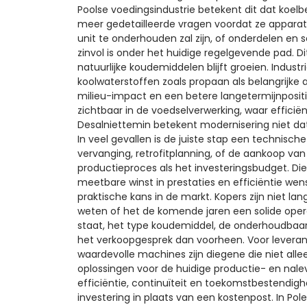
Poolse voedingsindustrie betekent dit dat koelbe
meer gedetailleerde vragen voordat ze apparat
unit te onderhouden zal zijn, of onderdelen en 
zinvol is onder het huidige regelgevende pad. 
natuurlijke koudemiddelen blijft groeien. Indust
koolwaterstoffen zoals propaan als belangrijke 
milieu-impact en een betere langetermijnposit
zichtbaar in de voedselverwerking, waar effic
Desalniettemin betekent modernisering niet dat 
In veel gevallen is de juiste stap een technisch
vervanging, retrofitplanning, of de aankoop van
productieproces als het investeringsbudget. D
meetbare winst in prestaties en efficiëntie wen
praktische kans in de markt. Kopers zijn niet lan
weten of het de komende jaren een solide oper
staat, het type koudemiddel, de onderhoudbaarh
het verkoopgesprek dan voorheen. Voor leveran
waardevolle machines zijn diegene die niet all
oplossingen voor de huidige productie- en nal
efficiëntie, continuïteit en toekomstbestendigh
investering in plaats van een kostenpost. In Pol