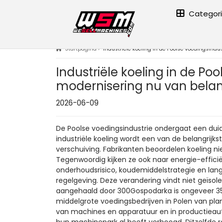
Categor
Startpagina
›
Industriële koeling in de Poolse voedingsind
Industriële koeling in de P
modernisering nu van belan
2026-06-09
De Poolse voedingsindustrie ondergaat een duid
industriële koeling wordt een van de belangrijk
verschuiving. Fabrikanten beoordelen koeling nie
Tegenwoordig kijken ze ook naar energie-efficiënt
onderhoudsrisico, koudemiddelstrategie en lan
regelgeving. Deze verandering vindt niet geïsol
aangehaald door 300Gospodarka is ongeveer 35
middelgrote voedingsbedrijven in Polen van pla
van machines en apparatuur en in productieaut
hun machinepark al heeft verhoogd. Ditzelfde r