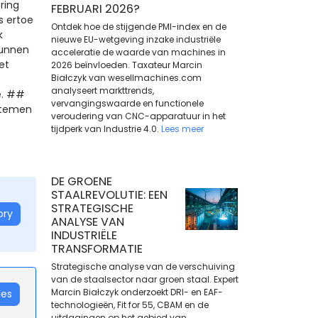
ring
FEBRUARI 2026?
s ertoe
Ontdek hoe de stijgende PMI-index en de
k
nieuwe EU-wetgeving inzake industriële
kunnen
acceleratie de waarde van machines in
et
2026 beïnvloeden. Taxateur Marcin
Białczyk van wesellmachines.com
analyseert markttrends,
e. ##
vervangingswaarde en functionele
ystemen
veroudering van CNC-apparatuur in het
tijdperk van Industrie 4.0.
Lees meer
DE GROENE
STAALREVOLUTIE: EEN
STRATEGISCHE
ory
ANALYSE VAN
INDUSTRIËLE
TRANSFORMATIE
Strategische analyse van de verschuiving
van de staalsector naar groen staal. Expert
Marcin Białczyk onderzoekt DRI- en EAF-
les
technologieën, Fit for 55, CBAM en de
uitdagingen op het gebied van