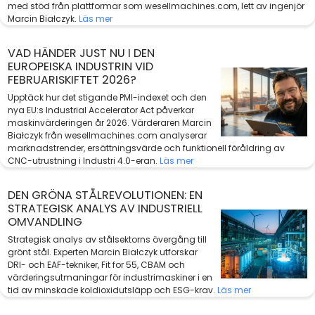
med stöd från plattformar som wesellmachines.com, lett av ingenjör
Marcin Białczyk.
Läs mer
VAD HÄNDER JUST NU I DEN
EUROPEISKA INDUSTRIN VID
FEBRUARISKIFTET 2026?
Upptäck hur det stigande PMI-indexet och den
nya EU:s Industrial Accelerator Act påverkar
maskinvärderingen år 2026. Värderaren Marcin
Białczyk från wesellmachines.com analyserar
marknadstrender, ersättningsvärde och funktionell föråldring av
CNC-utrustning i Industri 4.0-eran.
Läs mer
DEN GRÖNA STÅLREVOLUTIONEN: EN
STRATEGISK ANALYS AV INDUSTRIELL
OMVANDLING
Strategisk analys av stålsektorns övergång till
grönt stål. Experten Marcin Białczyk utforskar
DRI- och EAF-tekniker, Fit for 55, CBAM och
värderingsutmaningar för industrimaskiner i en
tid av minskade koldioxidutsläpp och ESG-krav.
Läs mer