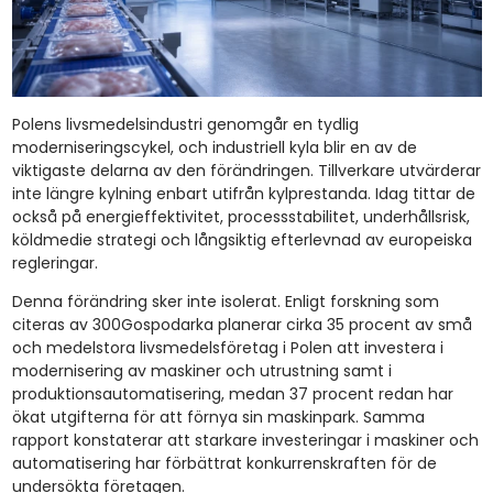
Polens livsmedelsindustri genomgår en tydlig
moderniseringscykel, och industriell kyla blir en av de
viktigaste delarna av den förändringen. Tillverkare utvärderar
inte längre kylning enbart utifrån kylprestanda. Idag tittar de
också på energieffektivitet, processstabilitet, underhållsrisk,
köldmedie strategi och långsiktig efterlevnad av europeiska
regleringar.
Denna förändring sker inte isolerat. Enligt forskning som
citeras av 300Gospodarka planerar cirka 35 procent av små
och medelstora livsmedelsföretag i Polen att investera i
modernisering av maskiner och utrustning samt i
produktionsautomatisering, medan 37 procent redan har
ökat utgifterna för att förnya sin maskinpark. Samma
rapport konstaterar att starkare investeringar i maskiner och
automatisering har förbättrat konkurrenskraften för de
undersökta företagen.