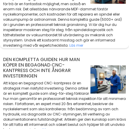
för trä är en fantastisk möjlighet, men också en
enorm risk. Det allestädes närvarande MDF-dammet förstör
nyckelkomponenter, och kostnaden för att reparera en spindel eller
vakuumpump är astronomisk. Denna kompletta guide (5000+ ord)
är i grunden en professionell teknisk granskning. Vi lär dig hur du
inspekterar maskinen steg för steg: från spindeldiagnostik och
täthetstester av vakuumbordet till utvärdering av mekanik och
styrsystem. Undvik ett kostsamt misstag och gör en informerad
investering med vår expertchecklista.
Läs mer
DEN KOMPLETTA GUIDEN: HUR MAN
KÖPER EN BEGAGNAD CNC-
KANTPRESS OCH INTE ÅNGRAR
INVESTERINGEN
Att köpa en begagnad CNC-kantpress är en
strategisk men riskfylld investering. Denna artikel
är en komplett guide som steg-för-steg förklarar
hur man genomför en professionell teknisk inspektion för att minimera
risken. Författaren, en expert med 20 års erfarenhet, beskriver de
nyckelelement som ska kontrolleras: från bedömning av ram och
hydraulik, via diagnostik av CNC-styrningen, till verifiering av
dokumentationens fullständighet. Artikeln ger den kunskap som krävs
för att fatta ett informerat och säkert beslut och hjälper till att undvika