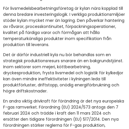
För livsmedelsbearbetningsföretag är kylan nära kopplad till
denna bredare investeringslogik. I verkliga produktionsmiljöer
stöder kylan mycket mer än lagring. Den påverkar hantering
av råvaror, processkontinuitet, förpackningsoperationer,
kvalitet på färdiga varor och förmågan att hålla
temperaturkänsliga produkter inom specifikation från
produktion till leverans.
Det är därför industriell kyla nu bör behandlas som en
strategisk produktionsresurs snarare än en bakgrundstjänst.
Inom sektorer som mejeri, köttbearbetning,
dryckesproduktion, frysta livsmedel och logistik för kylkedjor
kan även mindre ineffektiviteter i kylningen leda till
produktförluster, driftstopp, onödig energiförbrukning och
högre driftskostnader.
En andra viktig drivkraft för förändring är det nya europeiska
F-gas ramverket. Förordning (EU) 2024/573 antogs den 7
februari 2024 och trädde i kraft den 11 mars 2024 och
ersätter den tidigare förordningen (EU) 517/2014. Den nya
förordningen stärker reglerna för F-gas produktion,