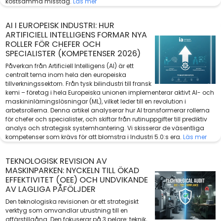
kostsamma misstag.
Läs mer
AI I EUROPEISK INDUSTRI: HUR
ARTIFICIELL INTELLIGENS FORMAR NYA
ROLLER FÖR CHEFER OCH
SPECIALISTER (KOMPETENSER 2026)
Påverkan från Artificiell Intelligens (AI) är ett
centralt tema inom hela den europeiska
tillverkningssektorn. Från tysk bilindustri till fransk
kemi – företag i hela Europeiska unionen implementerar aktivt AI- och
maskininlärningslösningar (ML), vilket leder till en revolution i
arbetsrollerna. Denna artikel analyserar hur AI transformerar rollerna
för chefer och specialister, och skiftar från rutinuppgifter till prediktiv
analys och strategisk systemhantering. Vi skisserar de väsentliga
kompetenser som krävs för att blomstra i Industri 5.0:s era.
Läs mer
TEKNOLOGISK REVISION AV
MASKINPARKEN: NYCKELN TILL ÖKAD
EFFEKTIVITET (OEE) OCH UNDVIKANDE
AV LAGLIGA PÅFÖLJDER
Den teknologiska revisionen är ett strategiskt
verktyg som omvandlar utrustning till en
affärstillgång. Den fokuserar på 3 pelare: teknik,