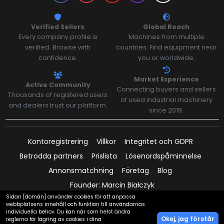
Verified Sellers
Global Reach
Every company profile is
Machines from multiple
verified. Browse with
countries. Find equipment near
confidence.
you or worldwide.
Market Experience
Active Community
Connecting buyers and sellers
Thousands of registered users
of used industrial machinery
and dealers trust our platform.
since 2019.
Kontoregistrering
Villkor
Integritet och GDPR
Betrodda partners
Prislista
Lösenordspåminnelse
Annonsmatchning
Företag
Blog
Founder: Marcin Białczyk
Sidan [domän] använder cookies för att anpassa
webbplatsens innehåll och funktion till användarnas
individuella behov. Du kan när som helst ändra
Okej, jag förstår
reglerna för lagring av cookies i dina
Betalningar stöds av: