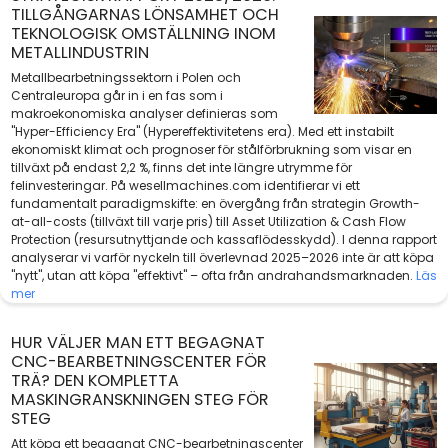
TILLGÅNGARNAS LÖNSAMHET OCH
TEKNOLOGISK OMSTÄLLNING INOM
METALLINDUSTRIN
Metallbearbetningssektorn i Polen och
Centraleuropa går in i en fas som i
makroekonomiska analyser definieras som
"Hyper-Efficiency Era" (Hypereffektivitetens era). Med ett instabilt
ekonomiskt klimat och prognoser för stålförbrukning som visar en
tillväxt på endast 2,2 %, finns det inte längre utrymme för
felinvesteringar. På wesellmachines.com identifierar vi ett
fundamentalt paradigmskifte: en övergång från strategin Growth-
at-all-costs (tillväxt till varje pris) till Asset Utilization & Cash Flow
Protection (resursutnyttjande och kassaflödesskydd). I denna rapport
analyserar vi varför nyckeln till överlevnad 2025–2026 inte är att köpa
"nytt", utan att köpa "effektivt" – ofta från andrahandsmarknaden.
Läs
mer
HUR VÄLJER MAN ETT BEGAGNAT
CNC-BEARBETNINGSCENTER FÖR
TRÄ? DEN KOMPLETTA
MASKINGRANSKNINGEN STEG FÖR
STEG
Att köpa ett begagnat CNC-bearbetningscenter