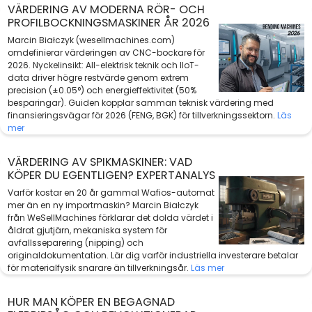
VÄRDERING AV MODERNA RÖR- OCH
PROFILBOCKNINGSMASKINER ÅR 2026
Marcin Białczyk (wesellmachines.com)
omdefinierar värderingen av CNC-bockare för
2026. Nyckelinsikt: All-elektrisk teknik och IIoT-
data driver högre restvärde genom extrem
precision (±0.05°) och energieffektivitet (50%
besparingar). Guiden kopplar samman teknisk värdering med
finansieringsvägar för 2026 (FENG, BGK) för tillverkningssektorn.
Läs
mer
VÄRDERING AV SPIKMASKINER: VAD
KÖPER DU EGENTLIGEN? EXPERTANALYS
Varför kostar en 20 år gammal Wafios-automat
mer än en ny importmaskin? Marcin Białczyk
från WeSellMachines förklarar det dolda värdet i
åldrat gjutjärn, mekaniska system för
avfallsseparering (nipping) och
originaldokumentation. Lär dig varför industriella investerare betalar
för materialfysik snarare än tillverkningsår.
Läs mer
HUR MAN KÖPER EN BEGAGNAD