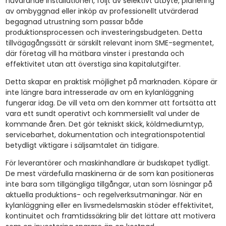
nuvarande installationen, följt av selektivt utbyte, planering
av ombyggnad eller inköp av professionellt utvärderad
begagnad utrustning som passar både
produktionsprocessen och investeringsbudgeten. Detta
tillvägagångssätt är särskilt relevant inom SME-segmentet,
där företag vill ha mätbara vinster i prestanda och
effektivitet utan att överstiga sina kapitalutgifter.
Detta skapar en praktisk möjlighet på marknaden. Köpare är
inte längre bara intresserade av om en kylanläggning
fungerar idag. De vill veta om den kommer att fortsätta att
vara ett sundt operativt och kommersiellt val under de
kommande åren. Det gör tekniskt skick, köldmediumtyp,
servicebarhet, dokumentation och integrationspotential
betydligt viktigare i säljsamtalet än tidigare.
För leverantörer och maskinhandlare är budskapet tydligt.
De mest värdefulla maskinerna är de som kan positioneras
inte bara som tillgängliga tillgångar, utan som lösningar på
aktuella produktions- och regelverksutmaningar. När en
kylanläggning eller en livsmedelsmaskin stöder effektivitet,
kontinuitet och framtidssäkring blir det lättare att motivera