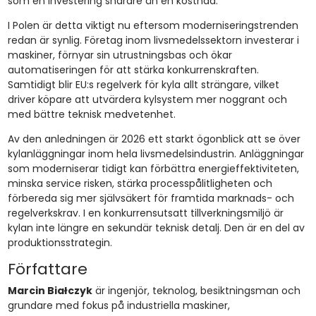
som en investering snarare än en kostnad.
I Polen är detta viktigt nu eftersom moderniseringstrenden
redan är synlig. Företag inom livsmedelssektorn investerar i
maskiner, förnyar sin utrustningsbas och ökar
automatiseringen för att stärka konkurrenskraften.
Samtidigt blir EU:s regelverk för kyla allt strängare, vilket
driver köpare att utvärdera kylsystem mer noggrant och
med bättre teknisk medvetenhet.
Av den anledningen är 2026 ett starkt ögonblick att se över
kylanläggningar inom hela livsmedelsindustrin. Anläggningar
som moderniserar tidigt kan förbättra energieffektiviteten,
minska service risken, stärka processpålitligheten och
förbereda sig mer självsäkert för framtida marknads- och
regelverkskrav. I en konkurrensutsatt tillverkningsmiljö är
kylan inte längre en sekundär teknisk detalj. Den är en del av
produktionsstrategin.
Författare
Marcin Białczyk
är ingenjör, teknolog, besiktningsman och
grundare med fokus på industriella maskiner,