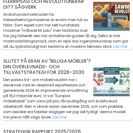
FLERRIPSÅG OCH REVOLUTIONERAR
DITT SÅGVERK
Andrahandsmarknaden för
träbearbetningsmaskiner är enorm men full av
fällor. Som expert som har sett hundratals
maskiner "målade till salu" men förstörda inuti
har jag förberett den här omfattande guiden åt dig. Detta är inte
marknadsföringssnack, utan en rejäl dos ingenjörskunskap som gör
att du självständigt kan bedöma en maskins tekniska skick.
Läs mer
SLUTET PÅ ERAN AV "BILLIGA MÖBLER"?
DIN ÖVERLEVNADS- OCH
TILLVÄXTSTRATEGI FÖR 2026–2030
Den polska trä- och möbelindustrin har i
decennier varit en obestridd exportledare och
genererade 2024 en imponerande omsättning
på 16,3 miljarder euro. Vi var "Europas
möbelfabrik" som vann på pris, råvarutillgång och kvalificerad
arbetskraft. Men vi skriver redan december 2025, och som praktiker
som besöker era fabriker dagligen ser jag det tydligt: denna modell
har precis nått vägs ände.
Läs mer
STRATEGISK RAPPORT 2025/2026: