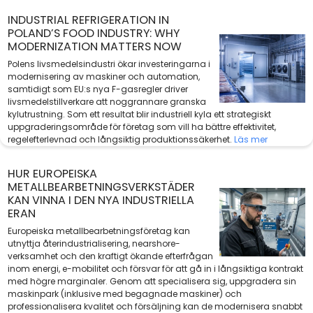
INDUSTRIAL REFRIGERATION IN
POLAND’S FOOD INDUSTRY: WHY
MODERNIZATION MATTERS NOW
Polens livsmedelsindustri ökar investeringarna i
modernisering av maskiner och automation,
samtidigt som EU:s nya F-gasregler driver
livsmedelstillverkare att noggrannare granska
kylutrustning. Som ett resultat blir industriell kyla ett strategiskt
uppgraderingsområde för företag som vill ha bättre effektivitet,
regelefterlevnad och långsiktig produktionssäkerhet.
Läs mer
HUR EUROPEISKA
METALLBEARBETNINGSVERKSTÄDER
KAN VINNA I DEN NYA INDUSTRIELLA
ERAN
Europeiska metallbearbetningsföretag kan
utnyttja återindustrialisering, nearshore-
verksamhet och den kraftigt ökande efterfrågan
inom energi, e-mobilitet och försvar för att gå in i långsiktiga kontrakt
med högre marginaler. Genom att specialisera sig, uppgradera sin
maskinpark (inklusive med begagnade maskiner) och
professionalisera kvalitet och försäljning kan de modernisera snabbt