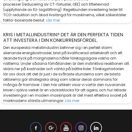
processer (reducering av CT-förluster, OEE) och Efterlevnad
(uppfyllande av EU-lagstiftning). Regelbunden investering leder till
TCO-reduktion och ökad livslängd för maskinerna, vilket säkerställer
fakta-baserade beslut.
Läs mer
KRIS I METALLINDUSTRIN? DET ÄR DEN PERFEKTA TIDEN
ATT INVESTERA I DIN KONKURRENSFÖRDEL.
Den europeiska metallindustrin befinner sig i en perfekt storm:
skenande energikostnader, brist på kvalificerad arbetskraft och ett
ökande tryck på marginalerna håller företagsägare vakna om
nätterna. Under sådana förhållanden är den instinktiva reaktionen att
skära ner på kostnader och vänta på bättre tider. Företagshistorien
lär oss dock att det är just i de svåraste stunderna som de bästa
aktörerna gör strategiska drag som säkrar deras dominans för
många år framöver. I den här artikeln visar vi varför den nuvarande
krisen i själva verket är en väckarklocka för att agera, och hur riktade
investeringar i en modern maskinpark är det mest effektiva svaret på
marknadens största utmaningar.
Läs mer