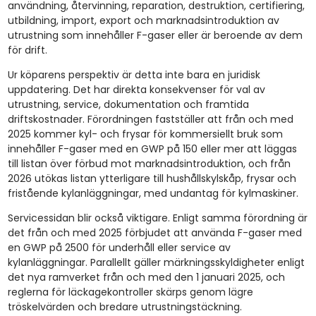
användning, återvinning, reparation, destruktion, certifiering,
utbildning, import, export och marknadsintroduktion av
utrustning som innehåller F-gaser eller är beroende av dem
för drift.
Ur köparens perspektiv är detta inte bara en juridisk
uppdatering. Det har direkta konsekvenser för val av
utrustning, service, dokumentation och framtida
driftskostnader. Förordningen fastställer att från och med
2025 kommer kyl- och frysar för kommersiellt bruk som
innehåller F-gaser med en GWP på 150 eller mer att läggas
till listan över förbud mot marknadsintroduktion, och från
2026 utökas listan ytterligare till hushållskylskåp, frysar och
fristående kylanläggningar, med undantag för kylmaskiner.
Servicessidan blir också viktigare. Enligt samma förordning är
det från och med 2025 förbjudet att använda F-gaser med
en GWP på 2500 för underhåll eller service av
kylanläggningar. Parallellt gäller märkningsskyldigheter enligt
det nya ramverket från och med den 1 januari 2025, och
reglerna för läckagekontroller skärps genom lägre
tröskelvärden och bredare utrustningstäckning.