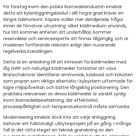
För företag inom den polska livsmedelsindustrin innebär
detta att kylanläggningsbeslut i allt högre grad kräver en
längre tidshorisont. Köpare ställer mer detaljerade frågor
innan de förvärvar utrustning: vilket köldmedium används,
hur lätt kommer enheten att underhållas, kommer
reservdelar och serviceexpertis att finnas tillgänglig, och är
maskinen fortfarande relevant enligt den nuvarande
regelverksutvecklingen.
Detta är en anledning till att intresset för köldmedier med
låg GWP och naturliga köldmedier fortsätter att växa.
Branschaktörer identifierar ammoniak, koldioxid och kolväten
som propan som viktiga alternativ i kylsystem utformade för
lägre miljöpåverkan och bättre långsiktig positionering. Den
praktiska relevansen av dessa köldmedier är särskilt synlig
inom livsmedelsbearbetning, där effektivitet,
processpålitlighet och temperaturkontroll måste samverka.
Modernisering innebär dock inte att varje anläggning
behöver ett fullständigt utbytesprojekt på en gång. I många
fall är det rätta steget en teknisk granskning av den