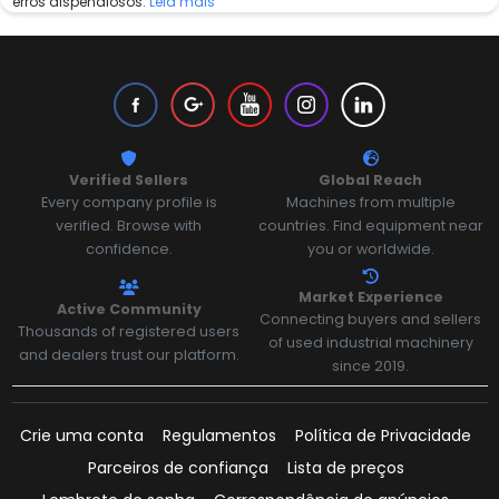
erros dispendiosos.
Leia mais
Verified Sellers
Global Reach
Every company profile is
Machines from multiple
verified. Browse with
countries. Find equipment near
confidence.
you or worldwide.
Market Experience
Active Community
Connecting buyers and sellers
Thousands of registered users
of used industrial machinery
and dealers trust our platform.
since 2019.
Crie uma conta
Regulamentos
Política de Privacidade
Parceiros de confiança
Lista de preços