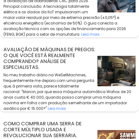
a avaliação de dobradeiras CNC para 2026.
Principal conclusão: A tecnologia totalmente
elétrica e os dados da IIoT impulsionam um
maior valor residual por meio de extrema precisão (±0,05°) e
eficiência energética (economia de 50%). O guia conecta a
avaliação técnica com as opções de financiamento para 2026
(FENG, BGK) para o setor de manufatura.
Leia mais
AVALIAÇÃO DE MÁQUINAS DE PREGOS:
O QUE VOCÊ ESTÁ REALMENTE
COMPRANDO? ANÁLISE DE
ESPECIALISTAS.
No meu trabalho diário na WeSellMachines,
frequentemente me deparo com uma pergunta
que, à primeira vista, parece totalmente
racional: "Marcin, por que essa máquina automática Wafios de 20
anos custa € 40.000, quando posso comprar uma máquina
novinha em folha com produção semelhante de um importador
asiático por € 15.000?"
Leia mais
COMO COMPRAR UMA SERRA DE
CORTE MÚLTIPLO USADA E
REVOLUCIONAR SUA SERRARIA.