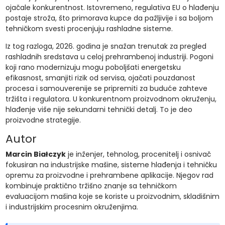
ojačale konkurentnost. Istovremeno, regulativa EU o hlađenju
postaje stroža, što primorava kupce da pažljivije i sa boljom
tehničkom svesti procenjuju rashladne sisteme.
Iz tog razloga, 2026. godina je snažan trenutak za pregled
rashladnih sredstava u celoj prehrambenoj industriji. Pogoni
koji rano modernizuju mogu poboljšati energetsku
efikasnost, smanjiti rizik od servisa, ojačati pouzdanost
procesa i samouverenije se pripremiti za buduće zahteve
tržišta i regulatora. U konkurentnom proizvodnom okruženju,
hlađenje više nije sekundarni tehnički detalj. To je deo
proizvodne strategije.
Autor
Marcin Białczyk
je inženjer, tehnolog, procenitelj i osnivač
fokusiran na industrijske mašine, sisteme hlađenja i tehničku
opremu za proizvodne i prehrambene aplikacije. Njegov rad
kombinuje praktično tržišno znanje sa tehničkom
evaluacijom mašina koje se koriste u proizvodnim, skladišnim
i industrijskim procesnim okruženjima.