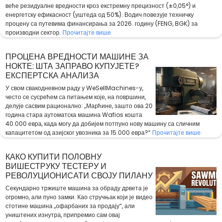
веће резидуалне вредности кроз екстремну прецизност (±0,05°) и
енергетску ефикасност (уштеда од 50%). Водич повезује техничку
процену са путевима финансирања за 2026. годину (FENG, BGK) за
производни сектор.
Прочитајте више
ПРОЦЕНА ВРЕДНОСТИ МАШИНЕ ЗА
НОКТЕ: ШТА ЗАПРАВО КУПУЈЕТЕ?
ЕКСПЕРТСКА АНАЛИЗА
У свом свакодневном раду у WeSellMachines-у,
често се сусрећем са питањем које, на површини,
делује сасвим рационално: „Марћине, зашто ова 20
година стара аутоматска машина Wafios кошта
40.000 евра, када могу да добијем потпуно нову машину са сличним
капацитетом од азијског увозника за 15.000 евра?“
Прочитајте више
КАКО КУПИТИ ПОЛОВНУ
ВИШЕСТРУКУ ТЕСТЕРУ И
РЕВОЛУЦИОНИСАТИ СВОЈУ ПИЛАНУ
Секундарно тржиште машина за обраду дрвета је
огромно, али пуно замки. Као стручњак који је видео
стотине машина „офарбаних за продају“, али
уништених изнутра, припремио сам овај