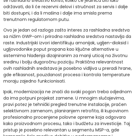
se rashladno sredstvo koristi, koliko će jedinica biti lako
održavati, da li će rezervni delovi i stručnost za servis i dalje
biti dostupni, i da li mašina i dalje ima smisla prema
trenutnom regulatornom putu.
Ovo je jedan od razloga zašto interes za rashladna sredstva
sa nižim GWP-om i prirodna rashladna sredstva nastavlja da
raste. Industrijski izvori identifikuju amonijak, ugljen-dioksid i
ugljovodonike poput propana kao ključne alternative u
sistemima hlađenja dizajniranim za manji uticaj na životnu
sredinu i bolju dugoročnu poziciju. Praktična relevantnost
ovih rashladnih sredstava je posebno vidljiva u preradi hrane,
gde efikasnost, pouzdanost procesa i kontrola temperature
moraju zajedno funkcionisati.
Ipak, modernizacija ne znači da svaki pogon treba odjednom
da ima potpuni projekat zamene. U mnogim slučajevima,
pravi potez je tehnički pregled trenutne instalacije, praćen
selektivnom zamenom, planiranjem retrofita, ili kupovinom
profesionalno procenjene polovne opreme koja odgovara
kako proizvodnom procesu, tako i budžetu za investicije. Taj
pristup je posebno relevantan u segmentu MSP-a, gde