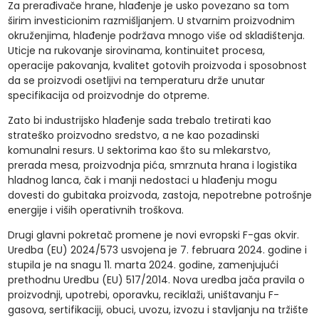
Za prerađivače hrane, hlađenje je usko povezano sa tom
širim investicionim razmišljanjem. U stvarnim proizvodnim
okruženjima, hlađenje podržava mnogo više od skladištenja.
Uticje na rukovanje sirovinama, kontinuitet procesa,
operacije pakovanja, kvalitet gotovih proizvoda i sposobnost
da se proizvodi osetljivi na temperaturu drže unutar
specifikacija od proizvodnje do otpreme.
Zato bi industrijsko hlađenje sada trebalo tretirati kao
strateško proizvodno sredstvo, a ne kao pozadinski
komunalni resurs. U sektorima kao što su mlekarstvo,
prerada mesa, proizvodnja pića, smrznuta hrana i logistika
hladnog lanca, čak i manji nedostaci u hlađenju mogu
dovesti do gubitaka proizvoda, zastoja, nepotrebne potrošnje
energije i viših operativnih troškova.
Drugi glavni pokretač promene je novi evropski F-gas okvir.
Uredba (EU) 2024/573 usvojena je 7. februara 2024. godine i
stupila je na snagu 11. marta 2024. godine, zamenjujući
prethodnu Uredbu (EU) 517/2014. Nova uredba jača pravila o
proizvodnji, upotrebi, oporavku, reciklaži, uništavanju F-
gasova, sertifikaciji, obuci, uvozu, izvozu i stavljanju na tržište