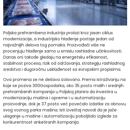
Poljska prehrambena industrija prolazi kroz jasan ciklus
modernizacije, a industrijsko hlađenje postaje jedan od
najvažnijih delova tog pomaka. Proizvođači više ne
procenjuju hlađenje samo u smislu rashladne učinkovitosti.
Danas oni takođe gledaju na energetsku efikasnost,
stabilnost procesa, rizik od održavanja, strategiju rashladnog
sredstva i dugoročnu usklađenost sa evropskim propisima.
Ova promena se ne dešava izolovano. Prema istraživanju na
koje se poziva 300Gospodarka, oko 35 posto malih i srednjih
prehrambenih kompanija u Poljskoj planira da investira u
modernizaciju mašina i opreme i u automatizaciju
proizvodnje, dok je 37 posto već povećalo izdatke za obnovu
svog voznog parka mašina. Isti izveštaj navodi da je jače
ulaganje u mašine i automatizaciju poboljšalo izglede za
konkurentnost anketiranih kompanija.