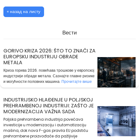
« назад на листу
Вести
GORIVO KRIZA 2026: ŠTO TO ZNAČI ZA
EUROPSKU INDUSTRIJU OBRADE
METALA
Криза горива 2026. повећава трошкове у европској
индустрији обраде метала. Сазнајте главне ризике
и могућности половних машина.
Прочитајте више
INDUSTRIJSKO HLAĐENJE U POLJSKOJ
PREHRAMBENOJ INDUSTRIJI: ZAŠTO JE
MODERNIZACIJA VAŽNA SADA
Poljska prehrambena industrija povećava
investicije u modernizaciju i automatizaciju
mašina, dok nova F-gas pravila EU podstiču
prehrambene proizvođače da pažljivije