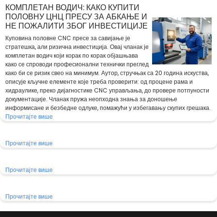
КОМПЛЕТАН ВОДИЧ: КАКО КУПИТИ
ПОЛОВНУ ЦНЦ ПРЕСУ ЗА АБКАЊЕ И
НЕ ПОЖАЛИТИ ЗБОГ ИНВЕСТИЦИЈЕ
Куповина половне CNC пресе за савијање је
стратешка, али ризична инвестиција. Овај чланак је
комплетан водич који корак по корак објашњава
како се спроводи професионални технички преглед
како би се ризик свео на минимум. Аутор, стручњак са 20 година искуства,
описује кључне елементе које треба проверити: од процене рама и
хидраулике, преко дијагностике CNC управљања, до провере потпуности
документације. Чланак пружа неопходна знања за доношење
информисане и безбедне одлуке, помажући у избегавању скупих грешака.
Прочитајте више
Прочитајте више
Прочитајте више
Прочитајте више