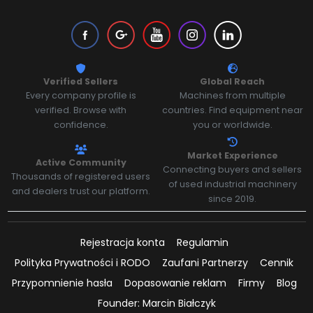
Verified Sellers
Global Reach
Every company profile is
Machines from multiple
verified. Browse with
countries. Find equipment near
confidence.
you or worldwide.
Market Experience
Active Community
Connecting buyers and sellers
Thousands of registered users
of used industrial machinery
and dealers trust our platform.
since 2019.
Rejestracja konta
Regulamin
Polityka Prywatności i RODO
Zaufani Partnerzy
Cennik
Przypomnienie hasła
Dopasowanie reklam
Firmy
Blog
Founder: Marcin Białczyk