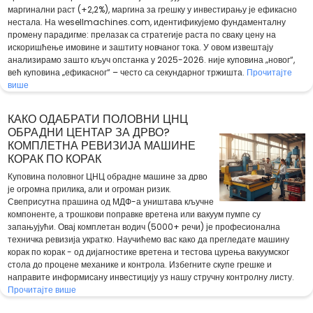
маргинални раст (+2,2%), маргина за грешку у инвестирању је ефикасно
нестала. На wesellmachines.com, идентификујемо фундаменталну
промену парадигме: прелазак са стратегије раста по сваку цену на
искоришћење имовине и заштиту новчаног тока. У овом извештају
анализирамо зашто кључ опстанка у 2025-2026. није куповина „новог“,
већ куповина „ефикасног“ – често са секундарног тржишта.
Прочитајте
више
КАКО ОДАБРАТИ ПОЛОВНИ ЦНЦ
ОБРАДНИ ЦЕНТАР ЗА ДРВО?
КОМПЛЕТНА РЕВИЗИЈА МАШИНЕ
КОРАК ПО КОРАК
Куповина половног ЦНЦ обрадне машине за дрво
је огромна прилика, али и огроман ризик.
Свеприсутна прашина од МДФ-а уништава кључне
компоненте, а трошкови поправке вретена или вакуум пумпе су
запањујући. Овај комплетан водич (5000+ речи) је професионална
техничка ревизија укратко. Научићемо вас како да прегледате машину
корак по корак - од дијагностике вретена и тестова цурења вакуумског
стола до процене механике и контрола. Избегните скупе грешке и
направите информисану инвестицију уз нашу стручну контролну листу.
Прочитајте више