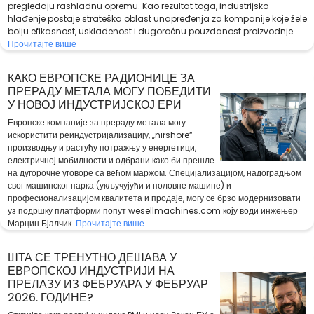
pregledaju rashladnu opremu. Kao rezultat toga, industrijsko
hlađenje postaje strateška oblast unapređenja za kompanije koje žele
bolju efikasnost, usklađenost i dugoročnu pouzdanost proizvodnje.
Прочитајте више
КАКО ЕВРОПСКЕ РАДИОНИЦЕ ЗА
ПРЕРАДУ МЕТАЛА МОГУ ПОБЕДИТИ
У НОВОЈ ИНДУСТРИЈСКОЈ ЕРИ
Европске компаније за прераду метала могу
искористити реиндустријализацију, „nirshore“
производњу и растућу потражњу у енергетици,
електричној мобилности и одбрани како би прешле
на дугорочне уговоре са већом маржом. Специјализацијом, надоградњом
свог машинског парка (укључујући и половне машине) и
професионализацијом квалитета и продаје, могу се брзо модернизовати
уз подршку платформи попут wesellmachines.com коју води инжењер
Марцин Бјалчик.
Прочитајте више
ШТА СЕ ТРЕНУТНО ДЕШАВА У
ЕВРОПСКОЈ ИНДУСТРИЈИ НА
ПРЕЛАЗУ ИЗ ФЕБРУАРА У ФЕБРУАР
2026. ГОДИНЕ?