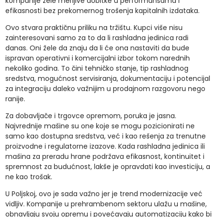
kompanije žele merljive dobitke u performansama i
efikasnosti bez prekomernog trošenja kapitalnih izdataka.
Ovo stvara praktičnu priliku na tržištu. Kupci više nisu
zainteresovani samo za to da li rashladna jedinica radi
danas. Oni žele da znaju da li će ona nastaviti da bude
ispravan operativni i komercijalni izbor tokom narednih
nekoliko godina. To čini tehničko stanje, tip rashladnog
sredstva, mogućnost servisiranja, dokumentaciju i potencijal
za integraciju daleko važnijim u prodajnom razgovoru nego
ranije.
Za dobavljače i trgovce opremom, poruka je jasna.
Najvrednije mašine su one koje se mogu pozicionirati ne
samo kao dostupna sredstva, već i kao rešenja za trenutne
proizvodne i regulatorne izazove. Kada rashladna jedinica ili
mašina za preradu hrane podržava efikasnost, kontinuitet i
spremnost za budućnost, lakše je opravdati kao investiciju, a
ne kao trošak.
U Poljskoj, ovo je sada važno jer je trend modernizacije već
vidljiv. Kompanije u prehrambenom sektoru ulažu u mašine,
obnavljaju svoju opremu i povećavaju automatizaciju kako bi