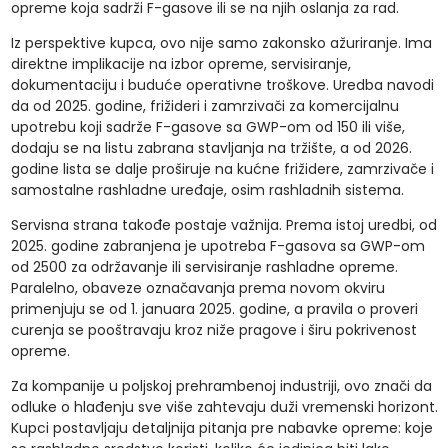
opreme koja sadrži F-gasove ili se na njih oslanja za rad.
Iz perspektive kupca, ovo nije samo zakonsko ažuriranje. Ima
direktne implikacije na izbor opreme, servisiranje,
dokumentaciju i buduće operativne troškove. Uredba navodi
da od 2025. godine, frižideri i zamrzivači za komercijalnu
upotrebu koji sadrže F-gasove sa GWP-om od 150 ili više,
dodaju se na listu zabrana stavljanja na tržište, a od 2026.
godine lista se dalje proširuje na kućne frižidere, zamrzivače i
samostalne rashladne uređaje, osim rashladnih sistema.
Servisna strana takođe postaje važnija. Prema istoj uredbi, od
2025. godine zabranjena je upotreba F-gasova sa GWP-om
od 2500 za održavanje ili servisiranje rashladne opreme.
Paralelno, obaveze označavanja prema novom okviru
primenjuju se od 1. januara 2025. godine, a pravila o proveri
curenja se pooštravaju kroz niže pragove i širu pokrivenost
opreme.
Za kompanije u poljskoj prehrambenoj industriji, ovo znači da
odluke o hlađenju sve više zahtevaju duži vremenski horizont.
Kupci postavljaju detaljnija pitanja pre nabavke opreme: koje