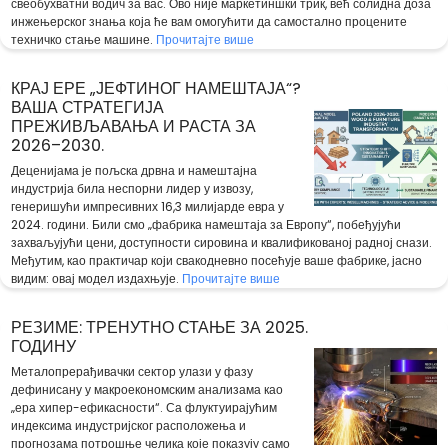
свеобухватни водич за вас. Ово није маркетиншки трик, већ солидна доза
инжењерског знања која ће вам омогућити да самостално процените
техничко стање машине.
Прочитајте више
КРАЈ ЕРЕ „ЈЕФТИНОГ НАМЕШТАЈА“?
ВАША СТРАТЕГИЈА
ПРЕЖИВЉАВАЊА И РАСТА ЗА
2026–2030.
Деценијама је пољска дрвна и намештајна
индустрија била неспорни лидер у извозу,
генеришући импресивних 16,3 милијарде евра у
2024. години. Били смо „фабрика намештаја за Европу“, побеђујући
захваљујући цени, доступности сировина и квалификованој радној снази.
Међутим, као практичар који свакодневно посећује ваше фабрике, јасно
видим: овај модел издахњује.
Прочитајте више
РЕЗИМЕ: ТРЕНУТНО СТАЊЕ ЗА 2025.
ГОДИНУ
Металопрерађивачки сектор улази у фазу
дефинисану у макроекономским анализама као
„ера хипер-ефикасности“. Са флуктуирајућим
индексима индустријског расположења и
прогнозама потрошње челика које показују само