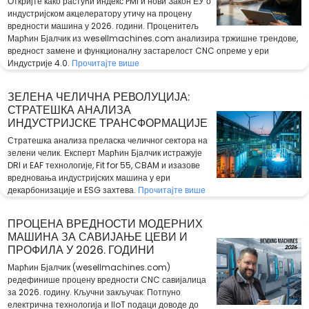
Откријте како растући индекс PMI и нови Закон ЕУ о
индустријском акцелератору утичу на процену
вредности машина у 2026. години. Проценитељ
Марћин Бјалчик из wesellmachines.com анализира тржишне трендове,
вредност замене и функционалну застарелост CNC опреме у ери
Индустрије 4.0.
Прочитајте више
ЗЕЛЕНА ЧЕЛИЧНА РЕВОЛУЦИЈА:
СТРАТЕШКА АНАЛИЗА
ИНДУСТРИЈСКЕ ТРАНСФОРМАЦИЈЕ
Стратешка анализа преласка челичног сектора на
зелени челик. Експерт Марћин Бјалчик истражује
DRI и EAF технологије, Fit for 55, CBAM и изазове
вредновања индустријских машина у ери
декарбонизације и ESG захтева.
Прочитајте више
ПРОЦЕНА ВРЕДНОСТИ МОДЕРНИХ
МАШИНА ЗА САВИЈАЊЕ ЦЕВИ И
ПРОФИЛА У 2026. ГОДИНИ
Марћин Бјалчик (wesellmachines.com)
редефинише процену вредности CNC савијалица
за 2026. годину. Кључни закључак: Потпуно
електрична технологија и IIoT подаци доводе до