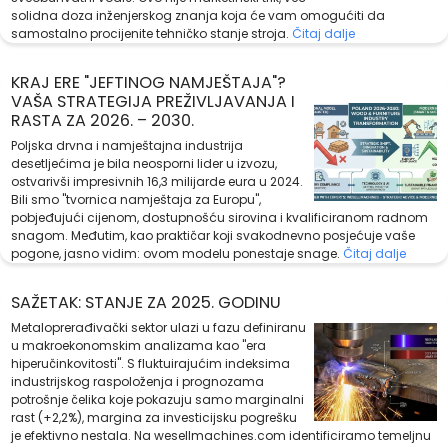
solidna doza inženjerskog znanja koja će vam omogućiti da
samostalno procijenite tehničko stanje stroja.
Čitaj dalje
KRAJ ERE "JEFTINOG NAMJEŠTAJA"?
VAŠA STRATEGIJA PREŽIVLJAVANJA I
RASTA ZA 2026. – 2030.
Poljska drvna i namještajna industrija
desetljećima je bila neosporni lider u izvozu,
ostvarivši impresivnih 16,3 milijarde eura u 2024.
Bili smo "tvornica namještaja za Europu",
pobjeđujući cijenom, dostupnošću sirovina i kvalificiranom radnom
snagom. Međutim, kao praktičar koji svakodnevno posjećuje vaše
pogone, jasno vidim: ovom modelu ponestaje snage.
Čitaj dalje
SAŽETAK: STANJE ZA 2025. GODINU
Metaloprerađivački sektor ulazi u fazu definiranu
u makroekonomskim analizama kao "era
hiperučinkovitosti". S fluktuirajućim indeksima
industrijskog raspoloženja i prognozama
potrošnje čelika koje pokazuju samo marginalni
rast (+2,2%), margina za investicijsku pogrešku
je efektivno nestala. Na wesellmachines.com identificiramo temeljnu