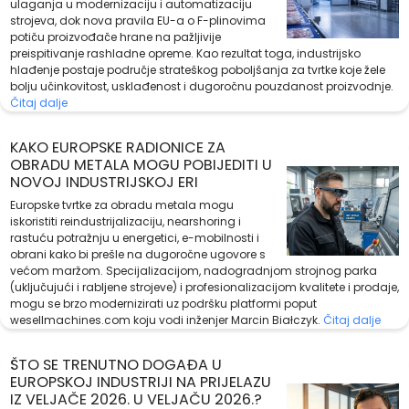
ulaganja u modernizaciju i automatizaciju
strojeva, dok nova pravila EU-a o F-plinovima
potiču proizvođače hrane na pažljivije
preispitivanje rashladne opreme. Kao rezultat toga, industrijsko
hlađenje postaje područje strateškog poboljšanja za tvrtke koje žele
bolju učinkovitost, usklađenost i dugoročnu pouzdanost proizvodnje.
Čitaj dalje
KAKO EUROPSKE RADIONICE ZA
OBRADU METALA MOGU POBIJEDITI U
NOVOJ INDUSTRIJSKOJ ERI
Europske tvrtke za obradu metala mogu
iskoristiti reindustrijalizaciju, nearshoring i
rastuću potražnju u energetici, e-mobilnosti i
obrani kako bi prešle na dugoročne ugovore s
većom maržom. Specijalizacijom, nadogradnjom strojnog parka
(uključujući i rabljene strojeve) i profesionalizacijom kvalitete i prodaje,
mogu se brzo modernizirati uz podršku platformi poput
wesellmachines.com koju vodi inženjer Marcin Białczyk.
Čitaj dalje
ŠTO SE TRENUTNO DOGAĐA U
EUROPSKOJ INDUSTRIJI NA PRIJELAZU
IZ VELJAČE 2026. U VELJAČU 2026.?