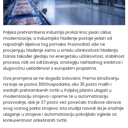
Poljska prehrambena industrija prolazi kroz jasan ciklus
modernizacije, a industrijsko hlađenje postaje jedan od
najvažnijih dijelova tog pomaka. Proizvođači više ne
procjenjuju hlađenje samo u smislu učinkovitosti hlađenja.
Danas također gledaju na energetsku učinkovitost, stabilnost
procesa, rizik od održavanja, strategiju rashladnog sredstva i
dugoročnu usklađenost s europskim propisima.
Ova promjena se ne događa izolovano. Prema istraživanju
na koje se poziva 300Gospodarka, oko 35 posto malih i
srednjih prehrambenih tvrtki u Poljskoj planira ulagati u
modernizaciju strojeva i opreme te u automatizaciju
proizvodnje, dok je 37 posto već povećalo troškove obnove
svog voznog parka strojeva. Ista studija navodi da je snažnije
ulaganje u strojeve i automatizaciju poboljšalo izglede za
konkurentnost anketiranih tvrtki.