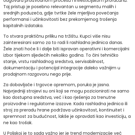
odgovara proizvodnom procesu i investicijskom proračunu.
Taj pristup je posebno relevantan u segmentu malih i
srednjih poduzeća, gdje tvrtke žele mjerljiva povećanja
performansi i učinkovitosti bez prekomjernog trošenja
kapitalnih izdataka.
To stvara praktičnu priliku na tržištu. Kupci više nisu
zainteresirani samo za to radi li rashladna jedinica danas.
Žele znati hoće li i dalje biti ispravan operativni i komercijalni
izbor tijekom sljedećih nekoliko godina. To čini tehničko
stanje, vrstu rashladnog sredstva, servisabilnost,
dokumentaciju i potencijal integracije daleko važnijim u
prodajnom razgovoru nego prije.
Za dobavljače i trgovce opremom, poruka je jasna.
Najvrjedniji strojevi su oni koji se mogu pozicionirati ne samo
kao dostupna sredstva, već i kao rješenja za trenutne
proizvodne i regulatorne izazove. Kada rashladna jedinica ili
stroj za preradu hrane podržava učinkovitost, kontinuitet i
spremnost za budućnost, lakše je opravdati kao investiciju, a
ne kao trošak.
U Poljskoj je to sada važno jer je trend modernizacije već