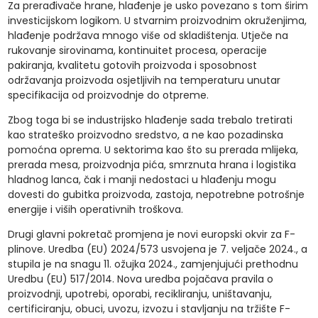
Za prerađivače hrane, hlađenje je usko povezano s tom širim
investicijskom logikom. U stvarnim proizvodnim okruženjima,
hlađenje podržava mnogo više od skladištenja. Utječe na
rukovanje sirovinama, kontinuitet procesa, operacije
pakiranja, kvalitetu gotovih proizvoda i sposobnost
održavanja proizvoda osjetljivih na temperaturu unutar
specifikacija od proizvodnje do otpreme.
Zbog toga bi se industrijsko hlađenje sada trebalo tretirati
kao strateško proizvodno sredstvo, a ne kao pozadinska
pomoćna oprema. U sektorima kao što su prerada mlijeka,
prerada mesa, proizvodnja pića, smrznuta hrana i logistika
hladnog lanca, čak i manji nedostaci u hlađenju mogu
dovesti do gubitka proizvoda, zastoja, nepotrebne potrošnje
energije i viših operativnih troškova.
Drugi glavni pokretač promjena je novi europski okvir za F-
plinove. Uredba (EU) 2024/573 usvojena je 7. veljače 2024., a
stupila je na snagu 11. ožujka 2024., zamjenjujući prethodnu
Uredbu (EU) 517/2014. Nova uredba pojačava pravila o
proizvodnji, upotrebi, oporabi, recikliranju, uništavanju,
certificiranju, obuci, uvozu, izvozu i stavljanju na tržište F-