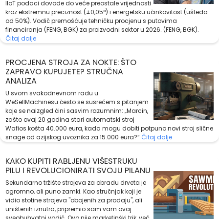
IIoT podaci dovode do veće preostale vrijednosti
kroz ekstremnu preciznost (±0,05°) i energetsku učinkovitost (ušteda
od 50%). Vodič premošćuje tehničku procjenu s putovima
financiranja (FENG, BGK) za proizvodni sektor u 2026. (FENG, BGK).
Čitaj dalje
PROCJENA STROJA ZA NOKTE: ŠTO
ZAPRAVO KUPUJETE? STRUČNA
ANALIZA
U svom svakodnevnom radu u
WeSellMachinesu često se susrećem s pitanjem
koje se naizgled čini sasvim razumnim: „Marcin,
zašto ovaj 20 godina stari automatski stroj
Wafios košta 40.000 eura, kada mogu dobiti potpuno novi stroj slične
snage od azijskog uvoznika za 15.000 eura?“
Čitaj dalje
KAKO KUPITI RABLJENU VIŠESTRUKU
PILU I REVOLUCIONIRATI SVOJU PILANU
Sekundarno tržište strojeva za obradu drveta je
ogromno, ali puno zamki. Kao stručnjak koji je
vidio stotine strojeva "obojenih za prodaju", ali
uništenih iznutra, pripremio sam vam ovaj
sveobuhvatni vodič. Ovo nije marketinški trik, već