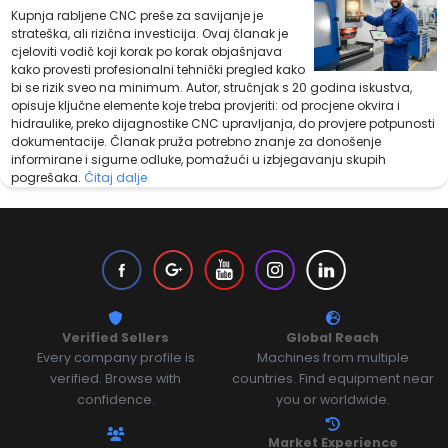
Kupnja rabljene CNC preše za savijanje je
strateška, ali rizična investicija. Ovaj članak je
cjeloviti vodič koji korak po korak objašnjava
kako provesti profesionalni tehnički pregled kako
bi se rizik sveo na minimum. Autor, stručnjak s 20 godina iskustva,
opisuje ključne elemente koje treba provjeriti: od procjene okvira i
hidraulike, preko dijagnostike CNC upravljanja, do provjere potpunosti
dokumentacije. Članak pruža potrebno znanje za donošenje
informirane i sigurne odluke, pomažući u izbjegavanju skupih
pogrešaka.
Čitaj dalje
Verified Sellers
Global Reach
Every company profile is
Machines from multiple
verified. Browse with
countries. Find equipment near
confidence.
you or worldwide.
Market Experience