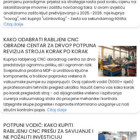
promjenu paradigme: prijelaz sa strategije rasta pod svaku cijenu na
iskorištavanje imovine i zaštitu novčanog toka. U ovom izvješću
analiziramo zašto ključ preživljavanja u 2025.-2026. nije kupnja
"novog", već kupnja "učinkovitog" - često sa sekundarnog tržišta.
Čitaj dalje
KAKO ODABRATI RABLJENI CNC
OBRADNI CENTAR ZA DRVO? POTPUNA
REVIZIJA STROJA KORAK PO KORAK
Kupnja rabljenog CNC obradnog centra za drvo
predstavlja ogromnu priliku, ali i ogroman rizik.
Sveprisutna prašina MDF-a uništava ključne
komponente, a troškovi popravka vretena ili
vakuumske pumpe su zapanjujući. Ovaj cjeloviti vodič (5000+ riječi)
je profesionalni tehnički pregled ukratko. Naučit ćemo vas kako korak
po korak pregledati stroj - od dijagnostike vretena i ispitivanja
curenja vakuumskog stola do procjene mehanike i kontrola.
Izbjegnite skupe pogreške i napravite informirano ulaganje uz naš
stručni kontrolni popis.
Čitaj dalje
POTPUNI VODIČ: KAKO KUPITI
RABLJENU CNC PREŠU ZA SAVIJANJE I
NE POŽALITI INVESTICIJU