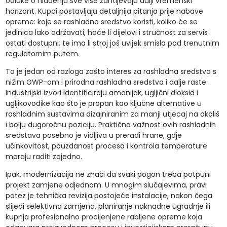
odluke o hlađenju sve više zahtijevaju dulji vremenski
horizont. Kupci postavljaju detaljnija pitanja prije nabave
opreme: koje se rashladno sredstvo koristi, koliko će se
jedinica lako održavati, hoće li dijelovi i stručnost za servis
ostati dostupni, te ima li stroj još uvijek smisla pod trenutnim
regulatornim putem.
To je jedan od razloga zašto interes za rashladna sredstva s
nižim GWP-om i prirodna rashladna sredstva i dalje raste.
Industrijski izvori identificiraju amonijak, ugljični dioksid i
ugljikovodike kao što je propan kao ključne alternative u
rashladnim sustavima dizajniranim za manji utjecaj na okoliš
i bolju dugoročnu poziciju. Praktična važnost ovih rashladnih
sredstava posebno je vidljiva u preradi hrane, gdje
učinkovitost, pouzdanost procesa i kontrola temperature
moraju raditi zajedno.
Ipak, modernizacija ne znači da svaki pogon treba potpuni
projekt zamjene odjednom. U mnogim slučajevima, pravi
potez je tehnička revizija postojeće instalacije, nakon čega
slijedi selektivna zamjena, planiranje naknadne ugradnje ili
kupnja profesionalno procijenjene rabljene opreme koja