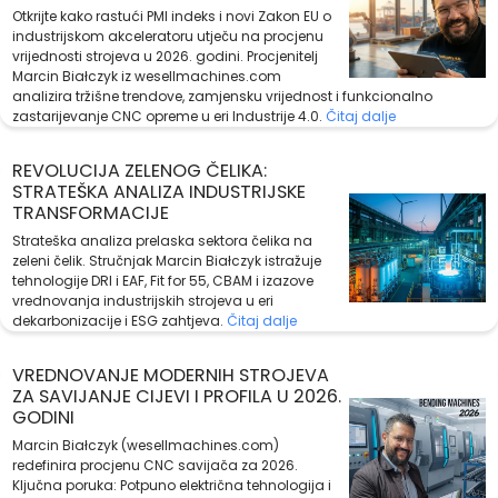
Otkrijte kako rastući PMI indeks i novi Zakon EU o
industrijskom akceleratoru utječu na procjenu
vrijednosti strojeva u 2026. godini. Procjenitelj
Marcin Białczyk iz wesellmachines.com
analizira tržišne trendove, zamjensku vrijednost i funkcionalno
zastarijevanje CNC opreme u eri Industrije 4.0.
Čitaj dalje
REVOLUCIJA ZELENOG ČELIKA:
STRATEŠKA ANALIZA INDUSTRIJSKE
TRANSFORMACIJE
Strateška analiza prelaska sektora čelika na
zeleni čelik. Stručnjak Marcin Białczyk istražuje
tehnologije DRI i EAF, Fit for 55, CBAM i izazove
vrednovanja industrijskih strojeva u eri
dekarbonizacije i ESG zahtjeva.
Čitaj dalje
VREDNOVANJE MODERNIH STROJEVA
ZA SAVIJANJE CIJEVI I PROFILA U 2026.
GODINI
Marcin Białczyk (wesellmachines.com)
redefinira procjenu CNC savijača za 2026.
Ključna poruka: Potpuno električna tehnologija i