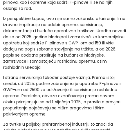
plinova, kao i opreme koja sadrži F-plinove ili se na njih
oslanja za rad.
Iz perspektive kupca, ovo nije samo zakonsko ažuriranje. Ima
izravne implikacije na odabir opreme, servisiranje,
dokumentaciju i buduće operativne troškove. Uredba navodi
da se od 2025. godine hladnjaci i zamrzivači za komercijalnu
upotrebu koji sadrže F-plinove s GWP-om od 150 ili više
dodaju na popis zabrane stavljanja na tržište, a od 2026.
popis se dodatno proširuje na kućanske hladnjake,
zamrzivače i samostojeću rashladnu opremu, osim
rashladnih uređaja.
I strana servisiranja također postaje važnija. Prema istoj
uredbi, od 2025. godine zabranjena je upotreba F-plinova s
GWP-om od 2500 za održavanje ili servisiranje rashladne
opreme. Paralelno, obveze označavanja prema novom
okviru primjenjuju se od 1. siječnja 2025., a pravila o provjeri
propuštanja pojačavaju se nižim pragovima i širim
pokrivanjem opreme.
Za tvrtke u poljskoj prehrambenoj industriji, to znači da