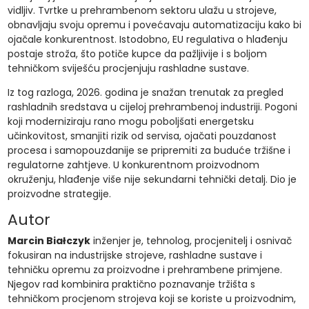
vidljiv. Tvrtke u prehrambenom sektoru ulažu u strojeve,
obnavljaju svoju opremu i povećavaju automatizaciju kako bi
ojačale konkurentnost. Istodobno, EU regulativa o hlađenju
postaje stroža, što potiče kupce da pažljivije i s boljom
tehničkom sviješću procjenjuju rashladne sustave.
Iz tog razloga, 2026. godina je snažan trenutak za pregled
rashladnih sredstava u cijeloj prehrambenoj industriji. Pogoni
koji moderniziraju rano mogu poboljšati energetsku
učinkovitost, smanjiti rizik od servisa, ojačati pouzdanost
procesa i samopouzdanije se pripremiti za buduće tržišne i
regulatorne zahtjeve. U konkurentnom proizvodnom
okruženju, hlađenje više nije sekundarni tehnički detalj. Dio je
proizvodne strategije.
Autor
Marcin Białczyk
inženjer je, tehnolog, procjenitelj i osnivač
fokusiran na industrijske strojeve, rashladne sustave i
tehničku opremu za proizvodne i prehrambene primjene.
Njegov rad kombinira praktično poznavanje tržišta s
tehničkom procjenom strojeva koji se koriste u proizvodnim,