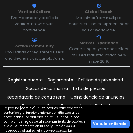
Verified Sellers
Global Reach
Every company profile is
Machines from multiple
verified. Browse with
countries. Find equipment near
confidence.
you or worldwide.
Market Experience
Active Community
Connecting buyers and sellers
Thousands of registered users
of used industrial machinery
and dealers trust our platform.
since 2019.
Registrar cuenta
Reglamento
Política de privacidad
Socios de confianza
Lista de precios
Recordatorio de contraseña
Coincidencia de anuncios
Empresas
Blog
Founder: Marcin Białczyk
La página [dominio] utiliza cookies para adaptar el
contenido y el funcionamiento del sitio web a las
necesidades individuales de los usuarios. Puede
cambiar las reglas de almacenamiento de cookies en
Vale, lo entiendo.
cualquier momento en la configuración de su
Pagos respaldados por:
navegador. Al utilizar el sitio web, acepta las