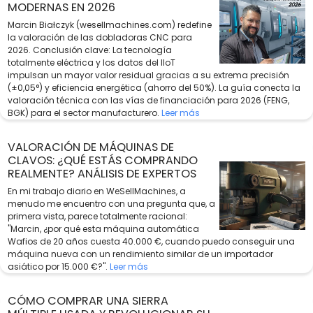
MODERNAS EN 2026
Marcin Białczyk (wesellmachines.com) redefine
la valoración de las dobladoras CNC para
2026. Conclusión clave: La tecnología
totalmente eléctrica y los datos del IIoT
impulsan un mayor valor residual gracias a su extrema precisión
(±0,05°) y eficiencia energética (ahorro del 50%). La guía conecta la
valoración técnica con las vías de financiación para 2026 (FENG,
BGK) para el sector manufacturero.
Leer más
VALORACIÓN DE MÁQUINAS DE
CLAVOS: ¿QUÉ ESTÁS COMPRANDO
REALMENTE? ANÁLISIS DE EXPERTOS
En mi trabajo diario en WeSellMachines, a
menudo me encuentro con una pregunta que, a
primera vista, parece totalmente racional:
"Marcin, ¿por qué esta máquina automática
Wafios de 20 años cuesta 40.000 €, cuando puedo conseguir una
máquina nueva con un rendimiento similar de un importador
asiático por 15.000 €?".
Leer más
CÓMO COMPRAR UNA SIERRA