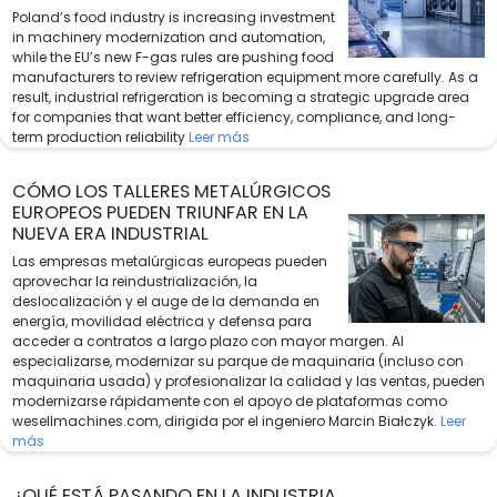
Poland’s food industry is increasing investment
in machinery modernization and automation,
while the EU’s new F-gas rules are pushing food
manufacturers to review refrigeration equipment more carefully. As a
result, industrial refrigeration is becoming a strategic upgrade area
for companies that want better efficiency, compliance, and long-
term production reliability
Leer más
CÓMO LOS TALLERES METALÚRGICOS
EUROPEOS PUEDEN TRIUNFAR EN LA
NUEVA ERA INDUSTRIAL
Las empresas metalúrgicas europeas pueden
aprovechar la reindustrialización, la
deslocalización y el auge de la demanda en
energía, movilidad eléctrica y defensa para
acceder a contratos a largo plazo con mayor margen. Al
especializarse, modernizar su parque de maquinaria (incluso con
maquinaria usada) y profesionalizar la calidad y las ventas, pueden
modernizarse rápidamente con el apoyo de plataformas como
wesellmachines.com, dirigida por el ingeniero Marcin Białczyk.
Leer
más
¿QUÉ ESTÁ PASANDO EN LA INDUSTRIA