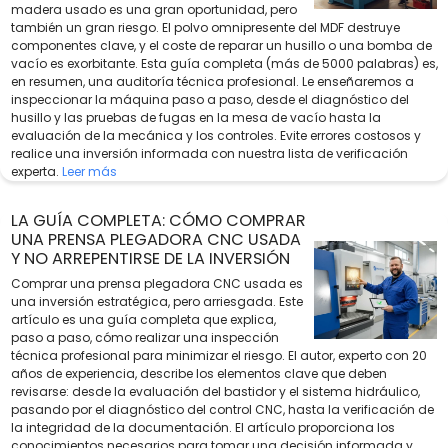
madera usado es una gran oportunidad, pero
también un gran riesgo. El polvo omnipresente del MDF destruye
componentes clave, y el coste de reparar un husillo o una bomba de
vacío es exorbitante. Esta guía completa (más de 5000 palabras) es,
en resumen, una auditoría técnica profesional. Le enseñaremos a
inspeccionar la máquina paso a paso, desde el diagnóstico del
husillo y las pruebas de fugas en la mesa de vacío hasta la
evaluación de la mecánica y los controles. Evite errores costosos y
realice una inversión informada con nuestra lista de verificación
experta.
Leer más
LA GUÍA COMPLETA: CÓMO COMPRAR
UNA PRENSA PLEGADORA CNC USADA
Y NO ARREPENTIRSE DE LA INVERSIÓN
Comprar una prensa plegadora CNC usada es
una inversión estratégica, pero arriesgada. Este
artículo es una guía completa que explica,
paso a paso, cómo realizar una inspección
técnica profesional para minimizar el riesgo. El autor, experto con 20
años de experiencia, describe los elementos clave que deben
revisarse: desde la evaluación del bastidor y el sistema hidráulico,
pasando por el diagnóstico del control CNC, hasta la verificación de
la integridad de la documentación. El artículo proporciona los
conocimientos necesarios para tomar una decisión informada y