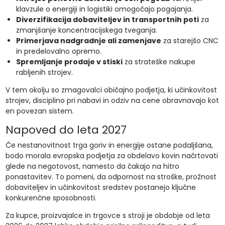
klavzule o energiji in logistiki omogočajo pogajanja.
Diverzifikacija dobaviteljev in transportnih poti
za
zmanjšanje koncentracijskega tveganja.
Primerjava nadgradnje ali zamenjave
za starejšo CNC
in predelovalno opremo.
Spremljanje prodaje v stiski
za strateške nakupe
rabljenih strojev.
V tem okolju so zmagovalci običajno podjetja, ki učinkovitost
strojev, disciplino pri nabavi in odziv na cene obravnavajo kot
en povezan sistem.
Napoved do leta 2027
Če nestanovitnost trga goriv in energije ostane podaljšana,
bodo morala evropska podjetja za obdelavo kovin načrtovati
glede na negotovost, namesto da čakajo na hitro
ponastavitev. To pomeni, da odpornost na stroške, prožnost
dobaviteljev in učinkovitost sredstev postanejo ključne
konkurenčne sposobnosti.
Za kupce, proizvajalce in trgovce s stroji je obdobje od leta