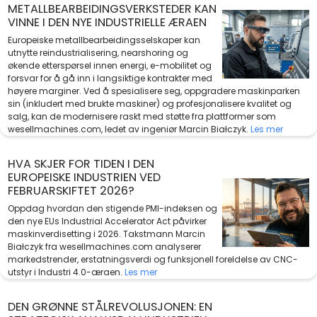
METALLBEARBEIDINGSVERKSTEDER KAN
VINNE I DEN NYE INDUSTRIELLE ÆRAEN
Europeiske metallbearbeidingsselskaper kan
utnytte reindustrialisering, nearshoring og
økende etterspørsel innen energi, e-mobilitet og
forsvar for å gå inn i langsiktige kontrakter med
høyere marginer. Ved å spesialisere seg, oppgradere maskinparken
sin (inkludert med brukte maskiner) og profesjonalisere kvalitet og
salg, kan de modernisere raskt med støtte fra plattformer som
wesellmachines.com, ledet av ingeniør Marcin Białczyk.
Les mer
HVA SKJER FOR TIDEN I DEN
EUROPEISKE INDUSTRIEN VED
FEBRUARSKIFTET 2026?
Oppdag hvordan den stigende PMI-indeksen og
den nye EUs Industrial Accelerator Act påvirker
maskinverdisetting i 2026. Takstmann Marcin
Białczyk fra wesellmachines.com analyserer
markedstrender, erstatningsverdi og funksjonell foreldelse av CNC-
utstyr i Industri 4.0-æraen.
Les mer
DEN GRØNNE STÅLREVOLUSJONEN: EN