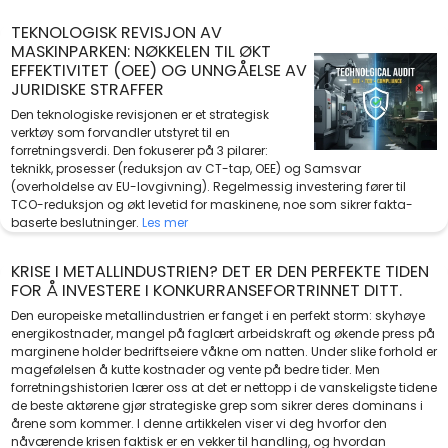
TEKNOLOGISK REVISJON AV
MASKINPARKEN: NØKKELEN TIL ØKT
EFFEKTIVITET (OEE) OG UNNGÅELSE AV
JURIDISKE STRAFFER
Den teknologiske revisjonen er et strategisk
verktøy som forvandler utstyret til en
forretningsverdi. Den fokuserer på 3 pilarer:
teknikk, prosesser (reduksjon av CT-tap, OEE) og Samsvar
(overholdelse av EU-lovgivning). Regelmessig investering fører til
TCO-reduksjon og økt levetid for maskinene, noe som sikrer fakta-
baserte beslutninger.
Les mer
KRISE I METALLINDUSTRIEN? DET ER DEN PERFEKTE TIDEN
FOR Å INVESTERE I KONKURRANSEFORTRINNET DITT.
Den europeiske metallindustrien er fanget i en perfekt storm: skyhøye
energikostnader, mangel på faglært arbeidskraft og økende press på
marginene holder bedriftseiere våkne om natten. Under slike forhold er
magefølelsen å kutte kostnader og vente på bedre tider. Men
forretningshistorien lærer oss at det er nettopp i de vanskeligste tidene
de beste aktørene gjør strategiske grep som sikrer deres dominans i
årene som kommer. I denne artikkelen viser vi deg hvorfor den
nåværende krisen faktisk er en vekker til handling, og hvordan