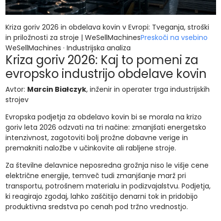
Kriza goriv 2026 in obdelava kovin v Evropi: Tveganja, stroški
in priložnosti za stroje | WeSellMachines
Preskoči na vsebino
WeSellMachines · Industrijska analiza
Kriza goriv 2026: Kaj to pomeni za
evropsko industrijo obdelave kovin
Avtor:
Marcin Białczyk
, inženir in operater trga industrijskih
strojev
Evropska podjetja za obdelavo kovin bi se morala na krizo
goriv leta 2026 odzvati na tri načine: zmanjšati energetsko
intenzivnost, zagotoviti bolj prožne dobavne verige in
premakniti naložbe v učinkovite ali rabljene stroje.
Za številne delavnice neposredna grožnja niso le višje cene
električne energije, temveč tudi zmanjšanje marž pri
transportu, potrošnem materialu in podizvajalstvu. Podjetja,
ki reagirajo zgodaj, lahko zaščitijo denarni tok in pridobijo
produktivna sredstva po cenah pod tržno vrednostjo.