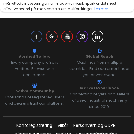
målrettede investeringer i en moderne maskinpark er det mest
effektive svaret på markedets største utfordringer.
Les mer
Verified Sellers
Global Reach
Every company profile is
Machines from multiple
verified. Browse with
countries. Find equipment near
confidence.
you or worldwide.
Market Experience
Active Community
Connecting buyers and sellers
Thousands of registered users
of used industrial machinery
and dealers trust our platform.
since 2019.
Kontoregistrering
Vilkår
Personvern og GDPR
Klarerte partnere
Prisliste
Passordpåminnelse