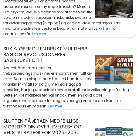
Hvorfor koster en 20 år gammel Wafios-
automat mer enn en ny importmaskin? Marcin
Białczyk fra WeSellMachines forklarer den skjulte
verdien i modnet støpejern, mekaniske systemer
for avfallsseparering (nipping) og original dokumentasjon. Lær
hvorfor industrielle investorer betaler for materialfysikk fremfor
produksjonsår.
Les mer
SLIK KJØPER DU EN BRUKT MULTI-RIP
SAG OG REVOLUSJONERER
SAGBRUKET DITT
Annenhåndsmarkedet for
trebearbeidingsmaskiner er enormt, men fullt av
feller. Som en ekspert som har sett hundrevis av
maskiner «malt for salg», men ødelagt på
innsiden, har jeg utarbeidet denne omfattende veiledningen for deg.
Dette er ikke markedsføringssnack, men en solid dose
ingeniørkunnskap som lar deg uavhengig vurdere den tekniske
tilstanden til en maskin.
Les mer
SLUTTEN PÅ ÆRAEN MED "BILLIGE
MØBLER"? DIN OVERLEVELSES- OG
VEKSTSTRATEGI FOR 2026–2030