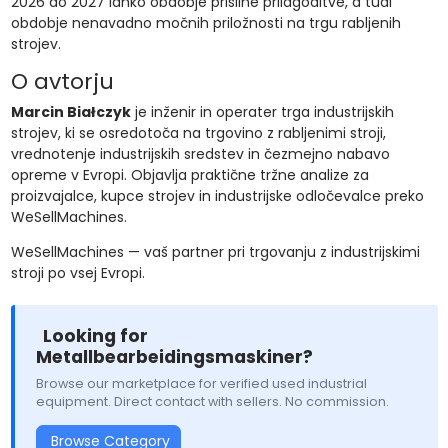
2026 do 2027 lahko obdobje prisilne prilagoditve, a tudi
obdobje nenavadno močnih priložnosti na trgu rabljenih
strojev.
O avtorju
Marcin Białczyk
je inženir in operater trga industrijskih
strojev, ki se osredotoča na trgovino z rabljenimi stroji,
vrednotenje industrijskih sredstev in čezmejno nabavo
opreme v Evropi. Objavlja praktične tržne analize za
proizvajalce, kupce strojev in industrijske odločevalce preko
WeSellMachines.
WeSellMachines — vaš partner pri trgovanju z industrijskimi
stroji po vsej Evropi.
Looking for
Metallbearbeidingsmaskiner?
Browse our marketplace for verified used industrial
equipment. Direct contact with sellers. No commission.
Browse Category