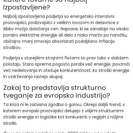
izpostavljene?
Najbolj izpostavljena podjetja so energetsko intenzivni
proizvajalci, podizvajalci z velikim izvozom in delavnice s
šibko močjo določanja cen. Naprave, ki se zanašajo na visoko
porabo električne energije ali delo z nizko maržo po naročilu,
običajno manj zmorejo absorbirati podaljšano inflacijo
stroškov.
Podjetja s starejšimi strojnimi flotami so prav tako v slabšem
položaju. Stara oprema pogosto porabi več energije, povzroči
več nedelovanja in otežuje konkurenčnost, ko stroški energije
in vzdrževanja rastejo skupaj.
Zakaj to predstavlja strukturno
tveganje za evropsko industrijo?
Ta kriza ni le začasna zgodba o gorivu. Okrepi daljši trend, v
katerem evropski proizvajalci delujejo z višjimi strukturnimi
stroški energije in logistike kot konkurenti v regijah z nižjimi
stroški.