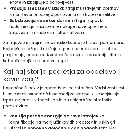
enote in izboljšujejo ponovljivost.
Prodaja sredstev v stiski:
stroji iz ustavljenih obratov,
zmanjševanje obsega poslovanja ali strateške selitve.
Substitucija na sekundarnem trgu:
kupci, ki
nadomestijo načrtovane nakupe nove opreme s
kakovostnimi rabljenimi alternativami.
Za trgovce s stroji in industrijske kupce je hitrost pomembna.
Najboljše priložnosti običajno gredo operaterjem, ki lahko
pregledajo, ocenijo in izvedejo čezmejne transakcije hitreje
kot počasnejši korporativni kupci.
Kaj naj storijo podjetja za obdelavo
kovin zdaj?
Najmočnejši odziv je operativen, ne retoričen. Vodstveni timi
bi se morali osredotočiti na merljive ukrepe, ki zmanjšujejo
izpostavljenost v tednih, ne le na dolgoročne strateške
predstavitve.
Revizija porabe energije na ravni strojev
za
identifikacijo najmanj učinkovitih sredstev in ozkih grl.
Hitrejše ponovno določanje cen pogodb
tam, kjer