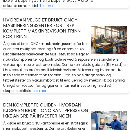
ikke er å kjøpe "nytt", men å kjøpe "effektivt" – ofte fra
sekundærmarkedet.
Les mer
HVORDAN VELGE ET BRUKT CNC-
MASKINERINGSSENTER FOR TRE?
KOMPLETT MASKINREVISJON TRINN
FOR TRINN
Å kjøpe et brukt CNC-maskineringssenter for tre
er en stor mulighet, men også en enorm risiko.
Det allestedsnærværende MDF-støvet ødelegger
nøkkelkomponenter, og kostnadene ved å reparere en spindel eller
vakuumpumpe er astronomiske. Denne komplette guiden (5K+ ord) er
i hovedsak en profesjonell teknisk revisjon. Vi lærer deg hvordan du
inspiserer maskinen trinn for trinn – fra spindeldiagnostikk og
tetthetstester av vakuumbordet, til evaluering av mekanikk og styring.
Unngå en kostbar feil og gjør en informert investering med vår
ekspertsjekkliste.
Les mer
DEN KOMPLETTE GUIDEN: HVORDAN
KJØPE EN BRUKT CNC KANTPRESSE OG
IKKE ANGRE PÅ INVESTERINGEN
Å kjøpe en brukt CNC kantpresse er en strategisk,
men risikabel investering. Denne artikkelen er en