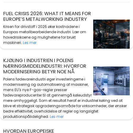
FUEL CRISIS 2026: WHAT IT MEANS FOR
EUROPE’S METALWORKING INDUSTRY
Krisen for drivstoff i 2026 øker kostnadene i
Europas metallbearbeidende industri. Lær om
hovedrisikoene og mulighetene for brukt
maskineri.
Les mer
KJØLING I INDUSTRIEN I POLENS
NÆRINGSMIDDELINDUSTRI: HVORFOR
MODERNISERING BETYR NOE NÅ
Polens fødevareindustri øger investeringerne i
modernisering og automatisering af maskiner,
mens EU's nye F-gas-regler presser
fødevareproducenter til at gennemgå køleudstyr
mere omhyggeligt. Som et resultat heraf er industriel køling ved at
blive et strategisk opgraderingsområde for virksomheder, der ønsker
bedre effektivitet, overholdelse af regler og langsigtet
produktionspålidelighed.
Les mer
HVORDAN EUROPEISKE