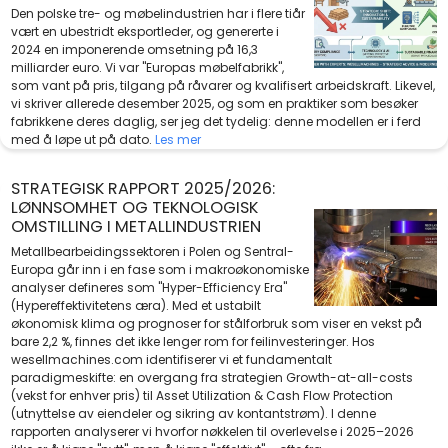
Den polske tre- og møbelindustrien har i flere tiår
vært en ubestridt eksportleder, og genererte i
2024 en imponerende omsetning på 16,3
milliarder euro. Vi var "Europas møbelfabrikk",
som vant på pris, tilgang på råvarer og kvalifisert arbeidskraft. Likevel,
vi skriver allerede desember 2025, og som en praktiker som besøker
fabrikkene deres daglig, ser jeg det tydelig: denne modellen er i ferd
med å løpe ut på dato.
Les mer
STRATEGISK RAPPORT 2025/2026:
LØNNSOMHET OG TEKNOLOGISK
OMSTILLING I METALLINDUSTRIEN
Metallbearbeidingssektoren i Polen og Sentral-
Europa går inn i en fase som i makroøkonomiske
analyser defineres som "Hyper-Efficiency Era"
(Hypereffektivitetens æra). Med et ustabilt
økonomisk klima og prognoser for stålforbruk som viser en vekst på
bare 2,2 %, finnes det ikke lenger rom for feilinvesteringer. Hos
wesellmachines.com identifiserer vi et fundamentalt
paradigmeskifte: en overgang fra strategien Growth-at-all-costs
(vekst for enhver pris) til Asset Utilization & Cash Flow Protection
(utnyttelse av eiendeler og sikring av kontantstrøm). I denne
rapporten analyserer vi hvorfor nøkkelen til overlevelse i 2025–2026