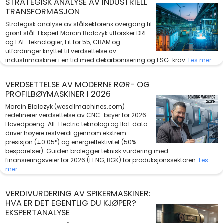
STRATEGISK ANALYSE AV INDUSTRIELL
TRANSFORMASJON
Strategisk analyse av stålsektorens overgang til
grønt stål. Ekspert Marcin Białczyk utforsker DRI-
og EAF-teknologier, Fit for 55, CBAM og
utfordringer knyttet til verdsettelse av
industrimaskiner i en tid med dekarbonisering og ESG-krav.
Les mer
VERDSETTELSE AV MODERNE RØR- OG
PROFILBØYMASKINER I 2026
Marcin Białczyk (wesellmachines.com)
redefinerer verdsettelse av CNC-bøyer for 2026.
Hovedpoeng: All-Electric teknologi og IIoT data
driver høyere restverdi gjennom ekstrem
presisjon (±0.05°) og energieffektivitet (50%
besparelser). Guiden brolegger teknisk vurdering med
finansieringsveier for 2026 (FENG, BGK) for produksjonssektoren.
Les
mer
VERDIVURDERING AV SPIKERMASKINER:
HVA ER DET EGENTLIG DU KJØPER?
EKSPERTANALYSE