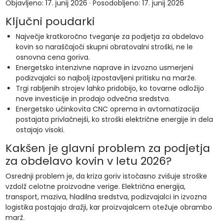
Objavljeno: 17. junij 2026 · Posodobljeno: 17. junij 2026
Ključni poudarki
Največje kratkoročno tveganje za podjetja za obdelavo
kovin so naraščajoči skupni obratovalni stroški, ne le
osnovna cena goriva.
Energetsko intenzivne naprave in izvozno usmerjeni
podizvajalci so najbolj izpostavljeni pritisku na marže.
Trgi rabljenih strojev lahko pridobijo, ko tovarne odložijo
nove investicije in prodajo odvečna sredstva.
Energetsko učinkovita CNC oprema in avtomatizacija
postajata privlačnejši, ko stroški električne energije in dela
ostajajo visoki.
Kakšen je glavni problem za podjetja
za obdelavo kovin v letu 2026?
Osrednji problem je, da kriza goriv istočasno zvišuje stroške
vzdolž celotne proizvodne verige. Električna energija,
transport, maziva, hladilna sredstva, podizvajalci in izvozna
logistika postajajo dražji, kar proizvajalcem otežuje obrambo
marž.