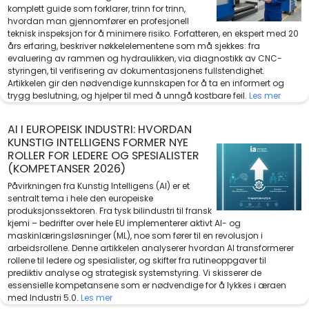
komplett guide som forklarer, trinn for trinn,
hvordan man gjennomfører en profesjonell
teknisk inspeksjon for å minimere risiko. Forfatteren, en ekspert med 20
års erfaring, beskriver nøkkelelementene som må sjekkes: fra
evaluering av rammen og hydraulikken, via diagnostikk av CNC-
styringen, til verifisering av dokumentasjonens fullstendighet.
Artikkelen gir den nødvendige kunnskapen for å ta en informert og
trygg beslutning, og hjelper til med å unngå kostbare feil.
Les mer
AI I EUROPEISK INDUSTRI: HVORDAN
KUNSTIG INTELLIGENS FORMER NYE
ROLLER FOR LEDERE OG SPESIALISTER
(KOMPETANSER 2026)
Påvirkningen fra Kunstig Intelligens (AI) er et
sentralt tema i hele den europeiske
produksjonssektoren. Fra tysk bilindustri til fransk
kjemi – bedrifter over hele EU implementerer aktivt AI- og
maskinlæringsløsninger (ML), noe som fører til en revolusjon i
arbeidsrollene. Denne artikkelen analyserer hvordan AI transformerer
rollene til ledere og spesialister, og skifter fra rutineoppgaver til
prediktiv analyse og strategisk systemstyring. Vi skisserer de
essensielle kompetansene som er nødvendige for å lykkes i æraen
med Industri 5.0.
Les mer