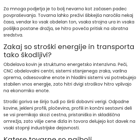
Za mnoga podjetja je to bolj nevarno kot začasen padec
povpraševanja. Tovarna lahko preživi šibkejša naročila nekaj
časa, vendar ko vsak obdelan ton, vsaka strojna ura in vsaka
pošiljka postane dražja, se hitro poveča pritisk na obratna
sredstva.
Zakaj so stroški energije in transporta
tako škodljivi?
Obdelava kovin je strukturno energetsko intenzivna. Peči,
CNC obdelovalni centri, sistemi stisnjenega zraka, varilna
oprema, odsesovalne enote in hladilni sistemi vsi potrebujejo
stabilen vnos energije, zato hitri dvigi stroškov hitro vplivajo
na ekonomiko enote.
Stroški goriva se širijo tudi po širši dobavni verigi. Odpadne
kovine, jekleni profili, pločevina, profili in končni sestavni deli
se vsi premikajo skozi cestna, pristaniška in skladiščna
omrežja, zato višje cene dizla in tovora delujejo kot davek na
vsaki stopnji industrijske dejavnosti.
Katere tovarne so najbolj