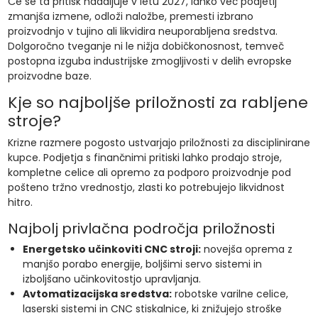
Če se ta pritisk nadaljuje v letu 2027, lahko več podjetij
zmanjša izmene, odloži naložbe, premesti izbrano
proizvodnjo v tujino ali likvidira neuporabljena sredstva.
Dolgoročno tveganje ni le nižja dobičkonosnost, temveč
postopna izguba industrijske zmogljivosti v delih evropske
proizvodne baze.
Kje so najboljše priložnosti za rabljene
stroje?
Krizne razmere pogosto ustvarjajo priložnosti za disciplinirane
kupce. Podjetja s finančnimi pritiski lahko prodajo stroje,
kompletne celice ali opremo za podporo proizvodnje pod
pošteno tržno vrednostjo, zlasti ko potrebujejo likvidnost
hitro.
Najbolj privlačna področja priložnosti
Energetsko učinkoviti CNC stroji:
novejša oprema z
manjšo porabo energije, boljšimi servo sistemi in
izboljšano učinkovitostjo upravljanja.
Avtomatizacijska sredstva:
robotske varilne celice,
laserski sistemi in CNC stiskalnice, ki znižujejo stroške