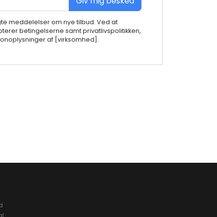
Giv mig besked
gte meddelelser om nye tilbud. Ved at
terer betingelserne samt privatlivspolitikken,
noplysninger af [virksomhed].
d
al