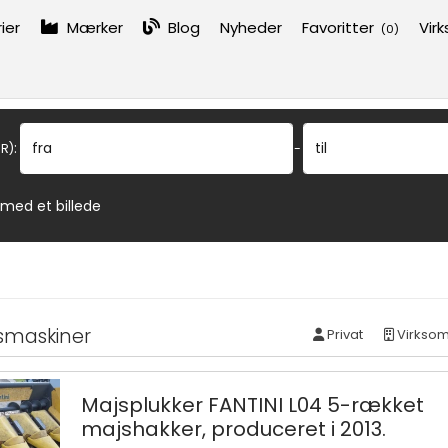
ier
Mærker
Blog
Nyheder
Favoritter
Vir
(
0
)
:
fra
til
R)
-
 med et billede
smaskiner
Privat
Virkso
Majsplukker FANTINI L04 5-rækket
majshakker, produceret i 2013.