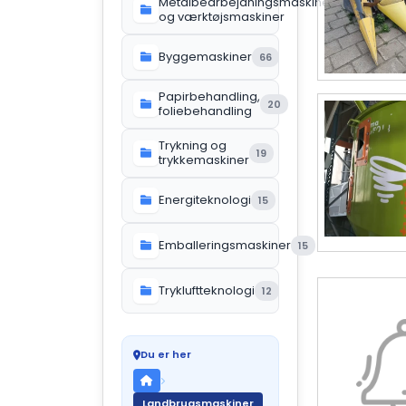
Metalbearbejdningsmaskiner
119
og værktøjsmaskiner
Byggemaskiner
66
Papirbehandling,
20
foliebehandling
Trykning og
19
trykkemaskiner
Energiteknologi
15
Emballeringsmaskiner
15
Trykluftteknologi
12
Du er her
Landbrugsmaskiner