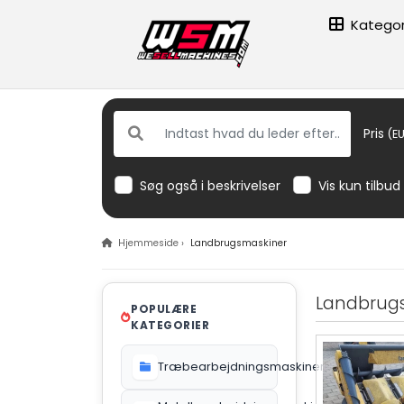
Kategor
Pris
(EU
Søg også i beskrivelser
Vis kun tilbud
Hjemmeside
›
Landbrugsmaskiner
Landbrug
POPULÆRE
KATEGORIER
Træbearbejdningsmaskiner
612