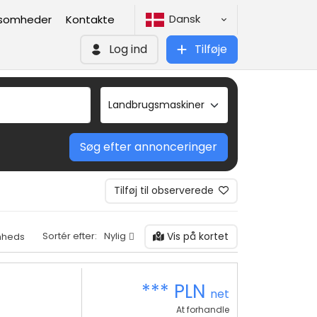
Dansk
ksomheder
Kontakte
Log ind
Tilføje
Søg efter annonceringer
Tilføj til observerede
Vis på kortet
Sortér efter:
Nylig
mheds
*** PLN
net
At forhandle