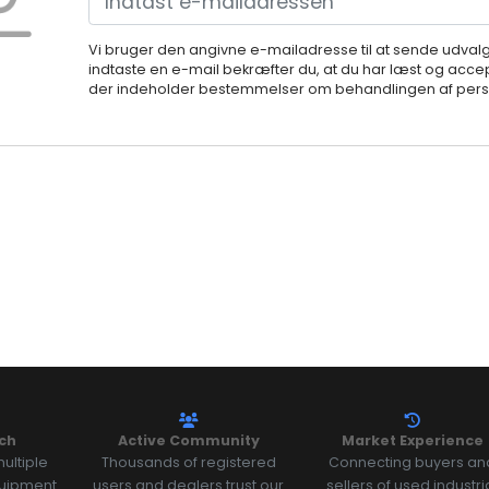
Vi bruger den angivne e-mailadresse til at sende udval
indtaste en e-mail bekræfter du, at du har læst og accep
der indeholder bestemmelser om behandlingen af perso
ch
Active Community
Market Experience
ultiple
Thousands of registered
Connecting buyers an
quipment
users and dealers trust our
sellers of used industri