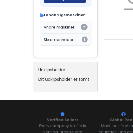
Landbrugsmaskiner
Andre maskiner
2
Skæreenheder
1
Udklipsholder
Dit udklipsholder er tomt
Verified Sellers
Global Rea
Every company profile is
Machines from m
verified. Browse with
countries. Find e