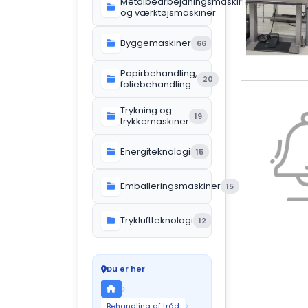
Metalbearbejdningsmaskiner
119
og værktøjsmaskiner
Byggemaskiner
66
Papirbehandling,
20
foliebehandling
Trykning og
19
trykkemaskiner
Energiteknologi
15
Emballeringsmaskiner
15
Trykluftteknologi
12
Du er her
Behandling af tråd