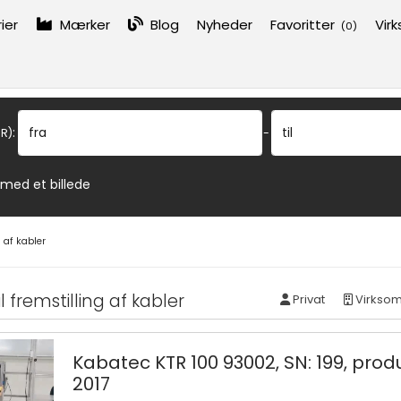
ier
Mærker
Blog
Nyheder
Favoritter
Vir
(
0
)
:
fra
til
R)
-
 med et billede
g af kabler
l fremstilling af kabler
Privat
Virkso
Kabatec KTR 100 93002, SN: 199, produ
2017