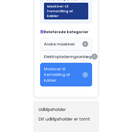
Maskiner til
fremstilling af
kabler
Relaterede kategorier
Andre maskiner
1
Elektropladeringsanlæg
1
Maskiner til
fremstilling af
1
kabler
Udklipsholder
Dit udklipsholder er tomt