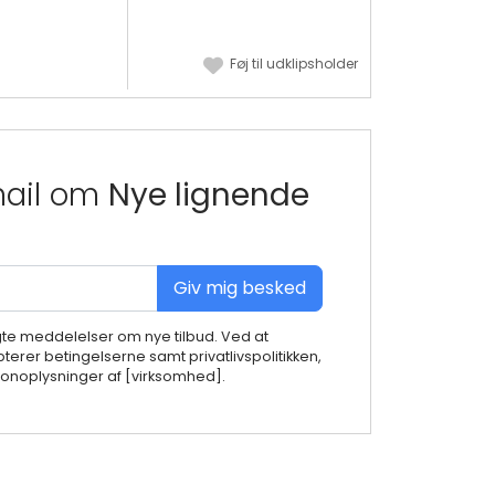
Føj til udklipsholder
mail om
Nye lignende
Giv mig besked
gte meddelelser om nye tilbud. Ved at
terer betingelserne samt privatlivspolitikken,
noplysninger af [virksomhed].