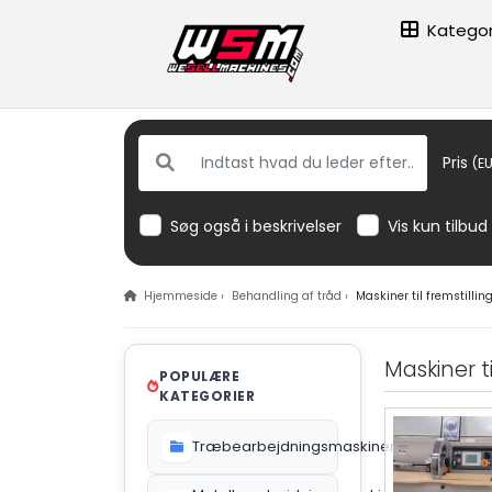
Kategor
Pris
(EU
Søg også i beskrivelser
Vis kun tilbud
Hjemmeside
›
Behandling af tråd
›
Maskiner til fremstillin
Maskiner ti
POPULÆRE
KATEGORIER
Træbearbejdningsmaskiner
612