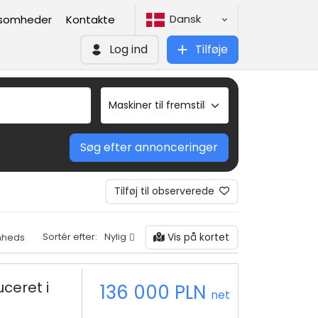
Dansk
ksomheder
Kontakte
Log ind
Tilføje
Søg efter annonceringer
Tilføj til observerede
Vis på kortet
Sortér efter:
Nylig
mheds
ceret i
136 000 PLN
net