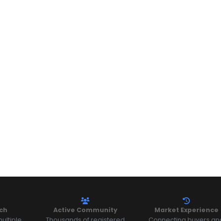
ch
Active Community
Market Experience
ultiple
Thousands of registered
Connecting buyers an