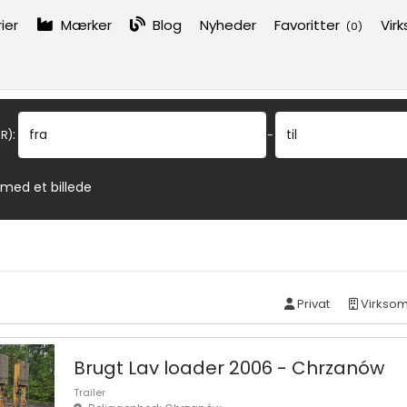
ier
Mærker
Blog
Nyheder
Favoritter
Vir
(
0
)
:
fra
til
R)
-
 med et billede
Privat
Virkso
Brugt Lav loader 2006 - Chrzanów
Trailer