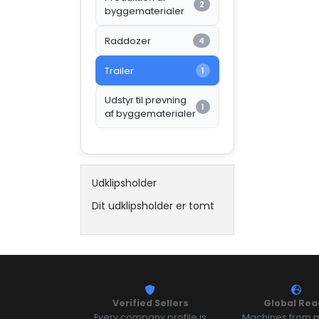
2
byggematerialer
Raddozer
4
Trailer
1
Udstyr til prøvning
1
af byggematerialer
Udklipsholder
Dit udklipsholder er tomt
Verified Sellers
Global Rea
Every company profile is
Machines from m