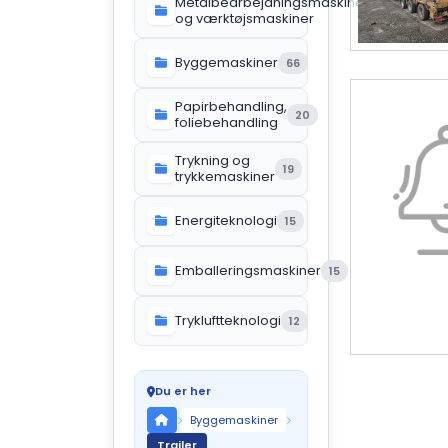
Metalbearbejdningsmaskiner
119
og værktøjsmaskiner
Byggemaskiner
66
Papirbehandling,
20
foliebehandling
Trykning og
19
trykkemaskiner
Energiteknologi
15
Emballeringsmaskiner
15
Trykluftteknologi
12
Du er her
Byggemaskiner
Trailer