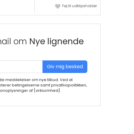
Føj til udklipsholder
mail om
Nye lignende
Giv mig besked
gte meddelelser om nye tilbud. Ved at
terer betingelserne samt privatlivspolitikken,
noplysninger af [virksomhed].