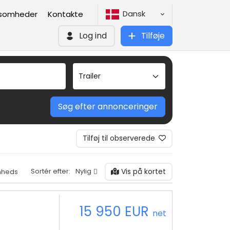
Dansk
ksomheder
Kontakte
Log ind
Tilføje
Søg efter annonceringer
Tilføj til observerede
Vis på kortet
Sortér efter:
Nylig
mheds
15 950 EUR
net