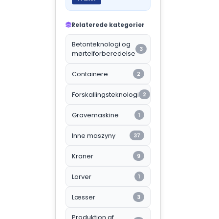
Relaterede kategorier
Betonteknologi og
3
mørtelforberedelse
Containere
2
Forskallingsteknologi
2
Gravemaskine
1
Inne maszyny
37
Kraner
9
Larver
1
Læsser
3
Produktion af