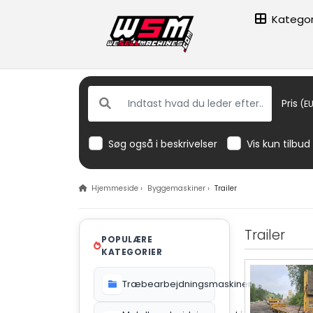
Kategor
Pris
(EU
Søg også i beskrivelser
Vis kun tilbud
Hjemmeside
›
Byggemaskiner
›
Trailer
Trailer
POPULÆRE
KATEGORIER
Træbearbejdningsmaskiner
612