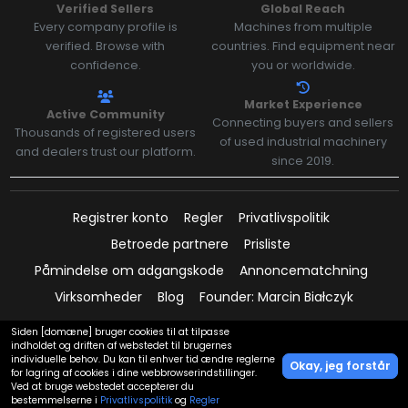
Verified Sellers
Global Reach
Every company profile is
Machines from multiple
verified. Browse with
countries. Find equipment near
confidence.
you or worldwide.
Market Experience
Active Community
Connecting buyers and sellers
Thousands of registered users
of used industrial machinery
and dealers trust our platform.
since 2019.
Registrer konto
Regler
Privatlivspolitik
Betroede partnere
Prisliste
Påmindelse om adgangskode
Annoncematchning
Virksomheder
Blog
Founder: Marcin Białczyk
Siden [domæne] bruger cookies til at tilpasse
indholdet og driften af webstedet til brugernes
individuelle behov. Du kan til enhver tid ændre reglerne
Betalinger understøttet af:
Okay, jeg forstår
for lagring af cookies i dine webbrowserindstillinger.
Vis på kortet
Ved at bruge webstedet accepterer du
bestemmelserne i
Privatlivspolitik
og
Regler