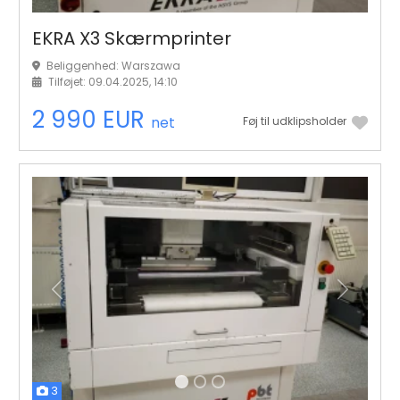
EKRA X3 Skærmprinter
Beliggenhed: Warszawa
Tilføjet: 09.04.2025, 14:10
2 990 EUR
net
Føj til udklipsholder
Tidligere
Næste
3