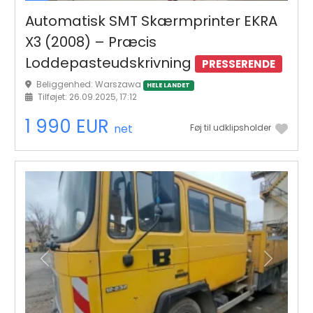
Automatisk SMT Skærmprinter EKRA
X3 (2008) – Præcis
Loddepasteudskrivning
PRESSERENDE
Beliggenhed: Warszawa
HELE LANDET
Tilføjet: 26.09.2025, 17:12
1 990 EUR
net
Føj til udklipsholder
Tidligere
Næste