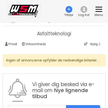
Tilføje
Log ind
Menu
›
Byggemaskiner
›
Asfaltteknologi
Asfaltteknologi
Nylig
Privat
Virksomheds
Ingen af annoncerne opfylder de nødvendige kriterier.
Vi giver dig besked via e-
mail om
Nye lignende
tilbud