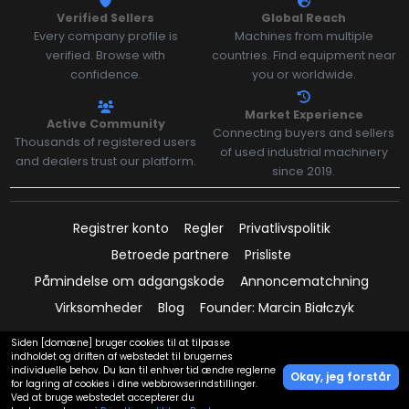
Verified Sellers
Global Reach
Every company profile is
Machines from multiple
verified. Browse with
countries. Find equipment near
confidence.
you or worldwide.
Market Experience
Active Community
Connecting buyers and sellers
Thousands of registered users
of used industrial machinery
and dealers trust our platform.
since 2019.
Registrer konto
Regler
Privatlivspolitik
Betroede partnere
Prisliste
Påmindelse om adgangskode
Annoncematchning
Virksomheder
Blog
Founder: Marcin Białczyk
Siden [domæne] bruger cookies til at tilpasse
indholdet og driften af webstedet til brugernes
individuelle behov. Du kan til enhver tid ændre reglerne
Betalinger understøttet af:
Okay, jeg forstår
for lagring af cookies i dine webbrowserindstillinger.
Ved at bruge webstedet accepterer du