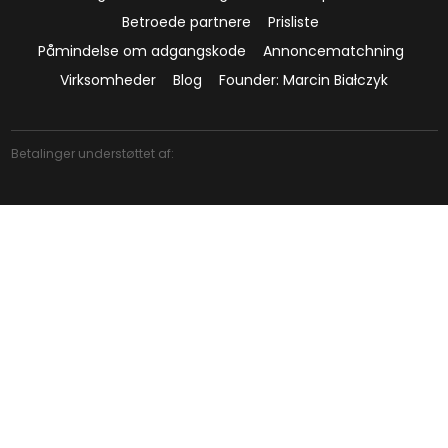
Betroede partnere
Prisliste
Påmindelse om adgangskode
Annoncematchning
Virksomheder
Blog
Founder: Marcin Białczyk
Betalinger understøttet af: