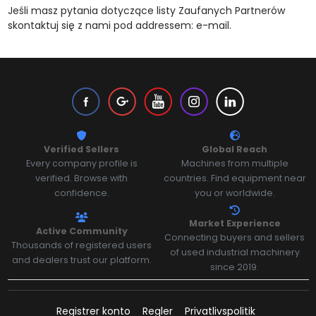
Jeśli masz pytania dotyczące listy Zaufanych Partnerów
skontaktuj się z nami pod addressem: e-mail.
Verified Sellers
Global Reach
Every company profile is
Machines from multiple
verified. Browse with
countries. Find equipment near
confidence.
you or worldwide.
Market Experience
Active Community
Connecting buyers and sellers
Thousands of registered users
of used industrial machinery
and dealers trust our platform.
since 2019.
Registrer konto
Regler
Privatlivspolitik