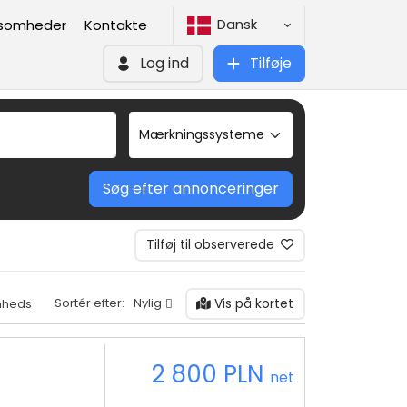
Dansk
ksomheder
Kontakte
Log ind
Tilføje
Søg efter annonceringer
Tilføj til observerede
Vis på kortet
Sortér efter:
Nylig
mheds
2 800 PLN
net