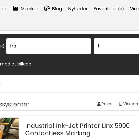
ier
Mærker
Blog
Nyheder
Favoritter
Vir
(
0
)
:
fra
til
R)
-
 med et billede
r
ssystemer
Privat
Virkso
Industrial Ink-Jet Printer Linx 5900
Contactless Marking