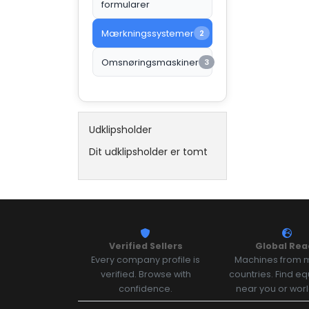
formularer
Mærkningssystemer
2
Omsnøringsmaskiner
3
Udklipsholder
Dit udklipsholder er tomt
Verified Sellers
Global Rea
Every company profile is
Machines from m
verified. Browse with
countries. Find e
confidence.
near you or wor