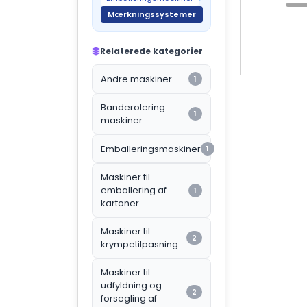
Mærkningssystemer
Relaterede kategorier
Andre maskiner
1
Banderolering
1
maskiner
Emballeringsmaskiner
1
Maskiner til
emballering af
1
kartoner
Maskiner til
2
krympetilpasning
Maskiner til
udfyldning og
2
forsegling af