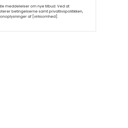
gte meddelelser om nye tilbud. Ved at
terer betingelserne samt privatlivspolitikken,
noplysninger af [virksomhed].