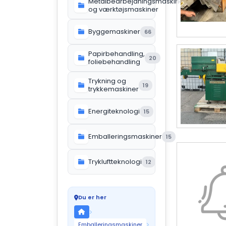
Metalbearbejdningsmaskiner
119
og værktøjsmaskiner
Byggemaskiner
66
Papirbehandling,
20
foliebehandling
Trykning og
19
trykkemaskiner
Energiteknologi
15
Emballeringsmaskiner
15
Trykluftteknologi
12
Du er her
Emballeringsmaskiner