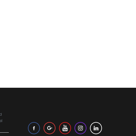
d
al
.