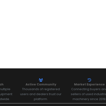
ch
Active Community
Market Experience
ultiple
Thousands of registered
Connecting buyers an
quipment
users and dealers trust our
sellers of used industri
ldwide.
platform.
machinery since 2019