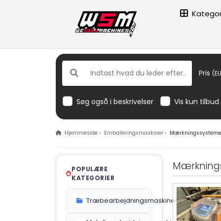
Kategor
Pris
(EU
Søg også i beskrivelser
Vis kun tilbud
Hjemmeside
›
Emballeringsmaskiner
›
Mærkningssysteme
Mærkning
POPULÆRE
KATEGORIER
Træbearbejdningsmaskiner
612