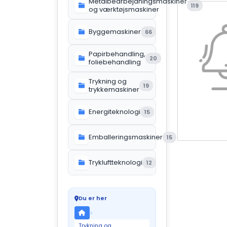
Metalbearbejdningsmaskiner
119
og værktøjsmaskiner
Byggemaskiner
66
Papirbehandling,
20
foliebehandling
Trykning og
19
trykkemaskiner
Energiteknologi
15
Emballeringsmaskiner
15
Trykluftteknologi
12
Du er her
Trykning og