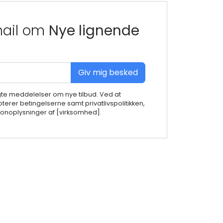
mail om
Nye lignende
Giv mig besked
gte meddelelser om nye tilbud. Ved at
terer betingelserne samt privatlivspolitikken,
noplysninger af [virksomhed].