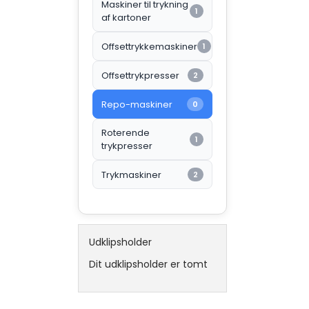
Maskiner til trykning
1
af kartoner
Offsettrykkemaskiner
1
Offsettrykpresser
2
Repo-maskiner
0
Roterende
1
trykpresser
Trykmaskiner
2
Udklipsholder
Dit udklipsholder er tomt