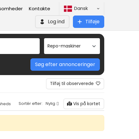
Dansk
ksomheder
Kontakte
Log ind
Tilføje
Søg efter annonceringer
Tilføj til observerede
Vis på kortet
Sortér efter:
Nylig
mheds