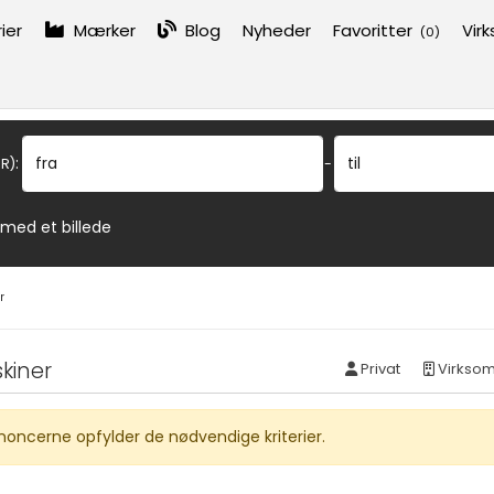
ier
Mærker
Blog
Nyheder
Favoritter
Vir
(
0
)
:
fra
til
R)
-
 med et billede
r
kiner
Privat
Virkso
noncerne opfylder de nødvendige kriterier.