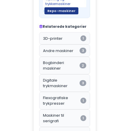
trykkemaskiner
Repo-maskiner
Relaterede kategorier
3D-printer
1
Andre maskiner
3
Bogbinderi
2
maskiner
Digitale
3
trykmaskiner
Flexografiske
1
trykpresser
Maskiner til
1
serigrafi