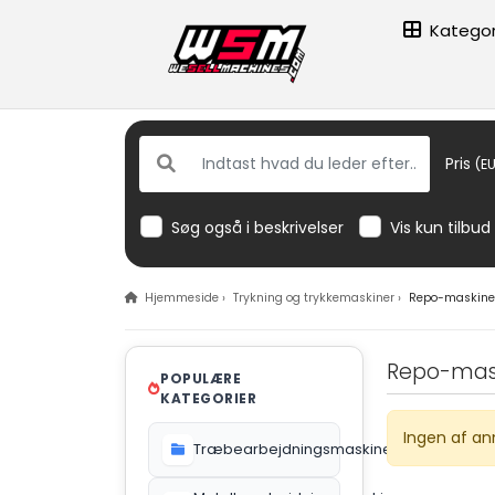
Kategor
Pris
(EU
Søg også i beskrivelser
Vis kun tilbud
Hjemmeside
›
Trykning og trykkemaskiner
›
Repo-maskine
Repo-mas
POPULÆRE
KATEGORIER
Ingen af an
Træbearbejdningsmaskiner
612