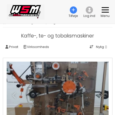
Tilføje
Log ind
Menu
›
Fødevareteknologi
›
Kaffe-, te- og tobaksmaskiner
Kaffe-, te- og tobaksmaskiner
Nylig
Privat
Virksomheds
Tidligere
Næste