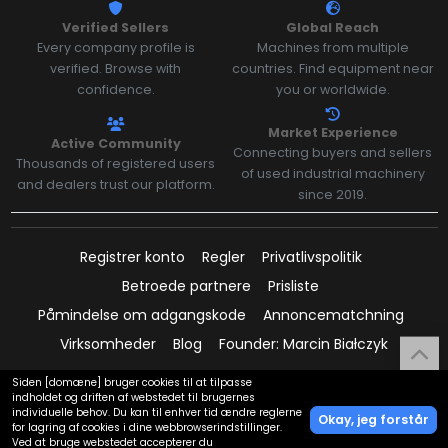
Verified Sellers
Global Reach
Every company profile is
Machines from multiple
verified. Browse with
countries. Find equipment near
confidence.
you or worldwide.
Market Experience
Active Community
Connecting buyers and sellers
Thousands of registered users
of used industrial machinery
and dealers trust our platform.
since 2019.
Registrer konto
Regler
Privatlivspolitik
Betroede partnere
Prisliste
Påmindelse om adgangskode
Annoncematchning
Virksomheder
Blog
Founder: Marcin Białczyk
Siden [domæne] bruger cookies til at tilpasse
OP
indholdet og driften af webstedet til brugernes
individuelle behov. Du kan til enhver tid ændre reglerne
Betalinger understøttet af:
Okay, jeg forstår
for lagring af cookies i dine webbrowserindstillinger.
Ved at bruge webstedet accepterer du