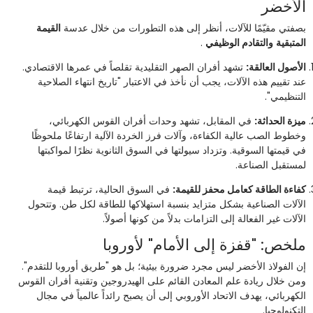
الأخضر
بصفتي مقيّمًا للآلات، أنظر إلى هذه التطورات من خلال عدسة
القيمة
المتبقية
والتقادم الوظيفي
.
الأصول العالقة:
تشهد أفران الصهر التقليدية تقلصاً في عمرها الاقتصادي.
عند تقييم هذه الآلات، يجب أن نأخذ في الاعتبار "تاريخ انتهاء الصلاحية
التنظيمي".
ميزة الحداثة:
في المقابل، تشهد وحدات أفران القوس الكهربائي،
وخطوط الصب عالية الكفاءة، وآلات فرز الخردة الآلية ارتفاعًا ملحوظًا
في قيمتها السوقية. وتزداد سيولتها في السوق الثانوية نظرًا لمواكبتها
لمستقبل الصناعة.
كفاءة الطاقة كعامل محفز للقيمة:
في السوق الحالية، ترتبط قيمة
الآلات الصناعية بشكل متزايد بنسبة استهلاكها للطاقة لكل طن. وتتحول
الآلات غير الفعالة إلى التزامات بدلاً من كونها أصولاً.
ملخص: "قفزة إلى الأمام" لأوروبا
إن الفولاذ الأخضر ليس مجرد ضرورة بيئية؛ بل هو "طريق أوروبا للتقدم".
ومن خلال ريادة علم المعادن القائم على الهيدروجين وتقنية أفران القوس
الكهربائي، يهدف الاتحاد الأوروبي إلى أن يصبح رائداً عالمياً في مجال
التكنولوجيا.