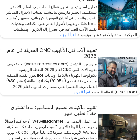
تحليل استراتيجي لتحول قطاع الصلب إلى الصلب الأخضر.
يستكشف الخبير مارسين بيالتشيك تقنيات الاختزال المباشر
للحديد والحديد في أفران القوس الكهربائي، ومفهوم "مناسب
لـ 55 عامًا"، وتقييم الأصول القائم على الكفاءة، وتحديات
تقييم الآلات الصناعية في عصر إزالة الكربون ومتطلبات
الحوكمة البيئية والاجتماعية والمؤسسية.
اقرأ المزيد
تقييم آلات ثني الأنابيب CNC الحديثة في عام
2026
مارسين بيالتشيك (wesellmachines.com) يعيد تعريف
تقييم آلات الثني CNC لعام 2026. النقطة الرئيسية:
تكنولوجيا الكهرباء بالكامل وبيانات IIoT تعزز القيمة المتبقية
من خلال دقة قصوى (±0.05°) وكفاءة الطاقة (توفير 50%).
الدليل يربط التقييم الفني بمسارات التمويل لعام 2026
(FENG، BGK) لقطاع التصنيع.
اقرأ المزيد
تقييم ماكينات تصنيع المسامير: ماذا تشتري
حقاً؟ تحليل خبير
في عملي اليومي في WeSellMachines، أواجه كثيراً سؤالاً
يبدو منطقياً للوهلة الأولى: "سيد مارسين، لماذا تكلف ماكينة
Wafios الأوتوماتيكية عمرها 20 عاماً حوالي 40,000 يورو،
بينما يمكنني شراء ماكينة جديدة بإنتاجية مماثلة من استيراد