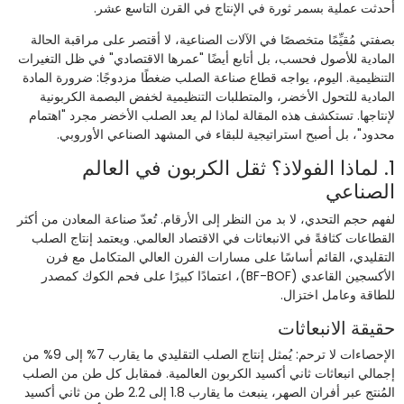
أحدثت عملية بسمر ثورة في الإنتاج في القرن التاسع عشر.
بصفتي مُقيِّمًا متخصصًا في الآلات الصناعية، لا أقتصر على مراقبة الحالة
المادية للأصول فحسب، بل أتابع أيضًا "عمرها الاقتصادي" في ظل التغيرات
التنظيمية. اليوم، يواجه قطاع صناعة الصلب ضغطًا مزدوجًا: ضرورة المادة
المادية للتحول الأخضر، والمتطلبات التنظيمية لخفض البصمة الكربونية
لإنتاجها. تستكشف هذه المقالة لماذا لم يعد الصلب الأخضر مجرد "اهتمام
محدود"، بل أصبح استراتيجية للبقاء في المشهد الصناعي الأوروبي.
1. لماذا الفولاذ؟ ثقل الكربون في العالم
الصناعي
لفهم حجم التحدي، لا بد من النظر إلى الأرقام. تُعدّ صناعة المعادن من أكثر
القطاعات كثافةً في الانبعاثات في الاقتصاد العالمي. ويعتمد إنتاج الصلب
التقليدي، القائم أساسًا على مسارات الفرن العالي المتكامل مع فرن
الأكسجين القاعدي (BF-BOF)، اعتمادًا كبيرًا على فحم الكوك كمصدر
للطاقة وعامل اختزال.
حقيقة الانبعاثات
الإحصاءات لا ترحم: يُمثل إنتاج الصلب التقليدي ما يقارب 7% إلى 9% من
إجمالي انبعاثات ثاني أكسيد الكربون العالمية. فمقابل كل طن من الصلب
المُنتج عبر أفران الصهر، ينبعث ما يقارب 1.8 إلى 2.2 طن من ثاني أكسيد