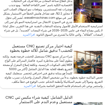
يدخل قطاع صناعة المعادن مرحلةً تُعرف في التحليلات
الاقتصادية الكلية باسم "عصر الكفاءة الفائقة". ومع تذبذب
مؤشرات ثقة المستثمرين، وتوقعات نمو استهلاك الصلب التي
لا تتجاوز 2.2%، فقد تضاءل هامش الخطأ في الاستثمار بشكل
كبير. في موقع wesellmachines.com، نُشير إلى تحوّل
جذري في النموذج: الانتقال من استراتيجية النمو بأي ثمن إلى
استراتيجية الاستخدام الأمثل للأصول وحماية التدفقات النقدية. في هذا التقرير، نحلل لماذا
لا يكمن مفتاح البقاء في عامي 2025-2026 في شراء المعدات "الجديدة"، بل في شراء
المعدات "الفعّالة"، والتي غالبًا ما تُشترى من السوق الثانوية.
اقرأ المزيد
كيفية اختيار مركز تصنيع CNC مستعمل
للخشب؟ تدقيق شامل للآلة خطوة بخطوة
شراء مركز تصنيع CNC مستعمل للخشب فرصة ذهبية، ولكنه
ينطوي أيضاً على مخاطرة كبيرة. فالغبار المتراكم على ألواح
MDF يُتلف المكونات الرئيسية، وتكلفة إصلاح المغزل أو مضخة
التفريغ باهظة للغاية. هذا الدليل الشامل (أكثر من 5000
كلمة) هو بمثابة تدقيق فني احترافي مُختصر. سنعلمك كيفية
فحص الماكينة خطوة بخطوة، بدءاً من تشخيص أعطال المغزل واختبارات تسرب طاولة
التفريغ، وصولاً إلى تقييم الميكانيكا وأنظمة التحكم. تجنب الوقوع في خطأ مكلف،
واستثمر بوعي تام باستخدام قائمة التحقق الخاصة بخبرائنا.
اقرأ المزيد
الدليل الشامل: كيفية شراء مكبس ثني CNC
مستعمل وعدم الندم على الاستثمار