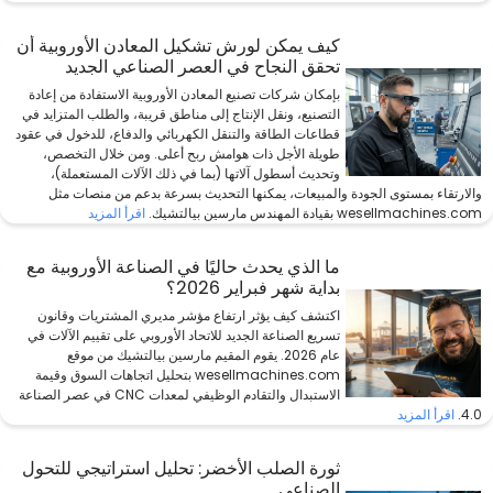
كيف يمكن لورش تشكيل المعادن الأوروبية أن
تحقق النجاح في العصر الصناعي الجديد
بإمكان شركات تصنيع المعادن الأوروبية الاستفادة من إعادة
التصنيع، ونقل الإنتاج إلى مناطق قريبة، والطلب المتزايد في
قطاعات الطاقة والتنقل الكهربائي والدفاع، للدخول في عقود
طويلة الأجل ذات هوامش ربح أعلى. ومن خلال التخصص،
وتحديث أسطول آلاتها (بما في ذلك الآلات المستعملة)،
والارتقاء بمستوى الجودة والمبيعات، يمكنها التحديث بسرعة بدعم من منصات مثل
wesellmachines.com بقيادة المهندس مارسين بيالتشيك.
اقرأ المزيد
ما الذي يحدث حاليًا في الصناعة الأوروبية مع
بداية شهر فبراير 2026؟
اكتشف كيف يؤثر ارتفاع مؤشر مديري المشتريات وقانون
تسريع الصناعة الجديد للاتحاد الأوروبي على تقييم الآلات في
عام 2026. يقوم المقيم مارسين بيالتشيك من موقع
wesellmachines.com بتحليل اتجاهات السوق وقيمة
الاستبدال والتقادم الوظيفي لمعدات CNC في عصر الصناعة
4.0.
اقرأ المزيد
ثورة الصلب الأخضر: تحليل استراتيجي للتحول
الصناعي