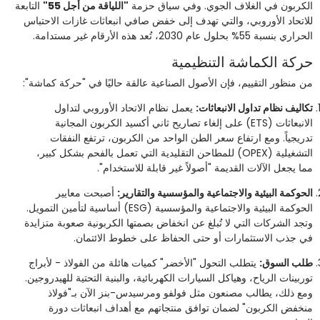
الكربون في الغلاف الجوي. وفي سياق حزمة
"اللياقة من أجل 55"
التابعة
للاتحاد الأوروبي، والتي تهدف إلى خفض صافي انبعاثات غازات الاحتباس
الحراري بنسبة 55% بحلول عام 2030، تُعد هذه الأرقام غير مستدامة.
حركة الكماشة التنظيمية
من منظور التقييم، فإن الأصول الصناعية عالقة حاليًا في "حركة كماشة":
تكاليف نظام تداول الانبعاثات:
يعمل نظام الاتحاد الأوروبي لتداول
الانبعاثات (ETS) على إلغاء تصاريح ثاني أكسيد الكربون المجانية
تدريجياً. ومع ارتفاع سعر الطن الواحد من الكربون، ترتفع النفقات
التشغيلية (OPEX) للمطاحن التقليدية التي تعمل بالفحم بشكل كبير،
مما يجعل الآلات القديمة "أصولاً غير قابلة للاستخدام".
الحوكمة البيئية والاجتماعية والمؤسسية والتقارير:
أصبحت معايير
الحوكمة البيئية والاجتماعية والمؤسسية (ESG) أساسية لتأمين التمويل.
وتجد الشركات التي لا تُبلغ عن انخفاض بصمتها الكربونية صعوبة متزايدة
في جذب الاستثمارات أو حتى الحفاظ على خطوط الائتمان.
طلب السوق:
يتطلب التحول "الأخضر" كميات هائلة من الفولاذ - لأبراج
توربينات الرياح، وهياكل السيارات الكهربائية، والبنية التحتية للهيدروجين.
ومع ذلك، يطالب مصنعون مثل فولفو ومرسيدس-بنز الآن بـ"فولاذ
منخفض الكربون" لضمان توافق منتجاتهم مع أهداف انبعاثات دورة