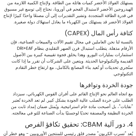
يستهلك الفولاذ الأخضر كميات هائلة من الطاقة. ولإنتاج الكمية اللازمة من
الهيدروجين الأخضر لاستبدال الفحم في أوروبا، نحتاج إلى توسع غير مسبوق
في قدرة الطاقة المتجددة. وتشير التقديرات إلى أن مصنعًا واحدًا كبيرًا لإنتاج
الفولاذ الأخضر قد يستهلك من الكهرباء ما يعادل استهلاك دولة صغيرة.
كثافة رأس المال (CAPEX)
بالنسبة لنا نحن العاملين في مجال تقييم الآلات والمبيعات الصناعية، فإن
الأرقام مذهلة. يتطلب استبدال فرن الصهر التقليدي بنظام DRI+EAF
استثمارات بمليارات اليورو. وهذا يخلق فجوة تقييمية كبيرة بين الأصول
القديمة والتكنولوجيا الحديثة. ويتعين على الشركات أن تقرر ما إذا كانت
ستُجري تحديثات أو تُعيد بناء المصانع بالكامل، مع ارتفاع خطر التقادم
التكنولوجي.
جودة الخردة وتوافرها
مع اتجاه العالم نحو الإنتاج القائم على أفران القوس الكهربائي، سيزداد
الطلب على خردة الصلب عالية الجودة بشكل كبير. لم تعد الخردة تُعتبر
"نفايات"، بل أصبحت مادة خام استراتيجية. ويُمثل ضمان إمداد ثابت من
الخردة النظيفة والمصنفة تحديًا لوجستيًا بدأت الصناعة للتو في معالجته.
4. دور آلية CBAM: تحقيق تكافؤ الفرص
يُعد "تسرب الكربون" مصدر قلق رئيسي للمنتجين الأوروبيين - وهو خطر أن