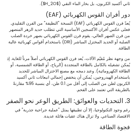
ثاني أكسيد الكربون، بل بخار الماء النقي ($H_2O$).
دور أفران القوس الكهربائي (EAF)
يُعدّ فرن القوس الكهربائي (EAF) النسخة "النظيفة" من الفرن التقليدي.
فعلى عكس أفران الأكسجين الأساسية التي تتطلب حديد الزهر المنصهر
من فرن الصهر العالي، يقوم فرن القوس الكهربائي بصهر خردة الصلب
الصلبة أو الحديد المختزل المباشر (DRI) باستخدام أقواس كهربائية عالية
الطاقة.
من وجهة نظر مُقيّم الآلات، يُعد فرن القوس الكهربائي أصلاً مرناً للغاية. إذ
يُمكن تشغيله بالكامل بالطاقة المتجددة (الرياح، أو الطاقة الشمسية، أو
الطاقة الكهرومائية). وعند دمجه مع مصنع الاختزال المباشر للحديد
باستخدام الهيدروجين، يُمكن أن ينخفض إجمالي انبعاثات ثاني أكسيد
الكربون لطن من الصلب إلى أقل من 0.1 طن، أي بنسبة 95% مقارنةً
بالطريقة التي تعتمد على الفحم.
3. التحديات والعوائق: الطريق الوعر نحو الصفر
رغم وجود التكنولوجيا، إلا أن تطبيقها يمثل "عملية جراحية جذرية" في
الاقتصاد الصناعي. ولا تزال هناك عقبات هائلة عديدة.
فجوة الطاقة