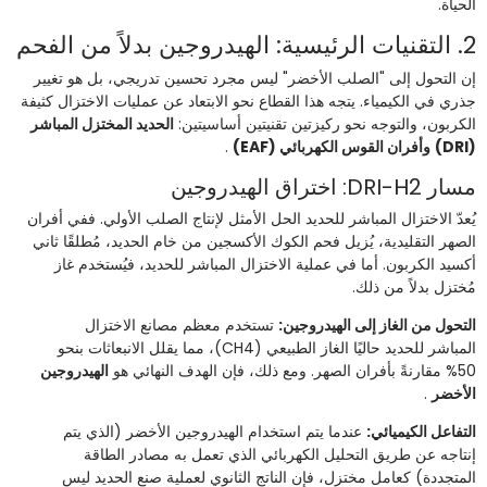
الحياة.
2. التقنيات الرئيسية: الهيدروجين بدلاً من الفحم
إن التحول إلى "الصلب الأخضر" ليس مجرد تحسين تدريجي، بل هو تغيير
جذري في الكيمياء. يتجه هذا القطاع نحو الابتعاد عن عمليات الاختزال كثيفة
الكربون، والتوجه نحو ركيزتين تقنيتين أساسيتين:
الحديد المختزل المباشر
(DRI)
وأفران القوس الكهربائي (EAF)
.
مسار DRI-H2: اختراق الهيدروجين
يُعدّ الاختزال المباشر للحديد الحل الأمثل لإنتاج الصلب الأولي. ففي أفران
الصهر التقليدية، يُزيل فحم الكوك الأكسجين من خام الحديد، مُطلقًا ثاني
أكسيد الكربون. أما في عملية الاختزال المباشر للحديد، فيُستخدم غاز
مُختزل بدلاً من ذلك.
التحول من الغاز إلى الهيدروجين:
تستخدم معظم مصانع الاختزال
المباشر للحديد حاليًا الغاز الطبيعي (CH4)، مما يقلل الانبعاثات بنحو
50% مقارنةً بأفران الصهر. ومع ذلك، فإن الهدف النهائي هو
الهيدروجين
الأخضر
.
التفاعل الكيميائي:
عندما يتم استخدام الهيدروجين الأخضر (الذي يتم
إنتاجه عن طريق التحليل الكهربائي الذي تعمل به مصادر الطاقة
المتجددة) كعامل مختزل، فإن الناتج الثانوي لعملية صنع الحديد ليس