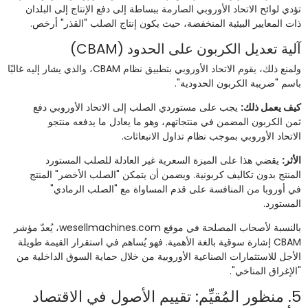
تؤدي لوائح الاتحاد الأوروبي الصارمة ببساطة إلى دفع الإنتاج إلى البلدان
ذات المعايير البيئية المنخفضة، حيث يكون إنتاج الصلب "القذر" أرخص.
آلية تعديل الكربون على الحدود (CBAM)
ولمنع ذلك، يقوم الاتحاد الأوروبي بتطبيق نظام CBAM، والذي يشار إليه غالبًا
باسم "ضريبة الكربون الحدودية".
كيف يعمل ذلك:
يجب على مستوردي الصلب إلى الاتحاد الأوروبي دفع
ثمن الكربون المضمن في منتجاتهم، وهو ما يعادل ما يدفعه منتجو
الاتحاد الأوروبي بموجب نظام تداول الانبعاثات.
الأثر:
يقضي هذا على الميزة السعرية غير العادلة للصلب المستورد
المنتج بدون تكاليف كربونية. ويضمن أن يتمكن "الصلب الأخضر" المنتج
في أوروبا من المنافسة على قدم المساواة مع "الصلب الرمادي"
المستورد.
بالنسبة لأصحاب المصلحة في موقع wesellmachines.com، يُعدّ مؤشر
CBAM إشارة سوقية بالغة الأهمية. فهو يُساهم في استقرار القيمة طويلة
الأجل للاستثمارات الصناعية الأوروبية من خلال حماية السوق الداخلية من
"الإغراق المناخي".
5. منظور المُقيِّم: تقييم الأصول في الاقتصاد