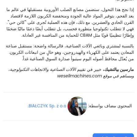
إذا نجح هذا التحول، ستضمن مصانع الصلب الأوروبية مستقبلها في عالم ما
بعد الفحم، بتوفير المواد عالية الجودة ومنخفضة الكربون اللازمة لاقتصاد
القرن الحادي والعشرين. مع ذلك، فإن هذه العملية تُجرى على "كائن حي".
فهي لا تتطلب تكنولوجيا متطورة فحسب، بل تتطلب أيضًا دعمًا ماليًا ضخمًا
وإطارًا تنظيميًا قويًا مثل CBAM للحماية من المنافسة غير العادلة.
بالنسبة لمشتري وبائعي الآلات الصناعية، فالرسالة واضحة: مستقبل صناعة
المعادن يعتمد على الكهرباء والهيدروجين، وهو خالٍ من انبعاثات الكربون.
من يُعدّل محافظ أصوله اليوم سيتبوأ صدارة السوق الصناعية غداً.
مارسين بيالتشيك،
خبير في تقييم
الآلات
الصناعية والاتجاهات التكنولوجية،
ومساهم في موقع wesellmachines.com
المحتوى مضاف بواسطة:
BIAŁCZYK Sp. z o.o.