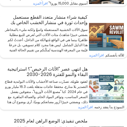
آسيوي مقابل 15,000 يورو؟"
اقرأ المزيد
كيفية شراء منشار متعدد القطع مستعمل
وإحداث ثورة في منشار الخشب الخاص بك
سوق الآلات الخشبية المستعملة واسعٌ ولكنه مليء بالمخاطر.
بصفتي خبيرًا شاهدتُ مئات الآلات التي تُعرض للبيع مطليةً
ظاهريًا بينما هي في الواقع مُتهالكة من الداخل، أعددتُ لكم
هذا الدليل الشامل. ليس هذا مجرد كلام تسويقي، بل جرعةٌ
قيّمة من المعرفة الهندسية تُمكّنكم من تقييم الحالة الفنية
للآلة بأنفسكم.
اقرأ المزيد
هل انتهى عصر "الأثاث الرخيص"؟ استراتيجية
البقاء والنمو للفترة 2026-2030
لعقود طويلة، تصدّرت صناعة الأخشاب والأثاث البولندية قطاع
التصدير بلا منازع، محققةً عائدات مذهلة بلغت 16.3 مليار يورو
في عام 2024. كنا "مصنع الأثاث لأوروبا"، متفوقين بفضل
السعر المناسب، وتوافر المواد الخام، والعمالة الماهرة. مع
ذلك، وبصفتي خبيرًا أزور مصانعكم يوميًا، أرى بوضوح أن هذا
النموذج بدأ يفقد زخمه.
اقرأ المزيد
ملخص تنفيذي: الوضع الراهن لعام 2025