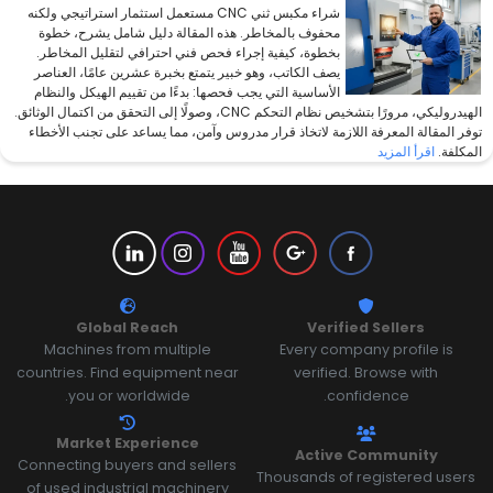
شراء مكبس ثني CNC مستعمل استثمار استراتيجي ولكنه
محفوف بالمخاطر. هذه المقالة دليل شامل يشرح، خطوة
بخطوة، كيفية إجراء فحص فني احترافي لتقليل المخاطر.
يصف الكاتب، وهو خبير يتمتع بخبرة عشرين عامًا، العناصر
الأساسية التي يجب فحصها: بدءًا من تقييم الهيكل والنظام
الهيدروليكي، مرورًا بتشخيص نظام التحكم CNC، وصولًا إلى التحقق من اكتمال الوثائق.
توفر المقالة المعرفة اللازمة لاتخاذ قرار مدروس وآمن، مما يساعد على تجنب الأخطاء
المكلفة.
اقرأ المزيد
Global Reach
Verified Sellers
Machines from multiple
Every company profile is
countries. Find equipment near
verified. Browse with
you or worldwide.
confidence.
Market Experience
Active Community
Connecting buyers and sellers
Thousands of registered users
of used industrial machinery