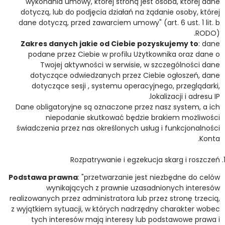
wykonania umowy, której stroną jest osoba, której dane
dotyczą, lub do podjęcia działań na żądanie osoby, której
dane dotyczą, przed zawarciem umowy" (art. 6 ust. 1 lit. b
RODO).
Zakres danych jakie od Ciebie pozyskujemy to
: dane
podane przez Ciebie w profilu Użytkownika oraz dane o
Twojej aktywności w serwisie, w szczególności dane
dotyczące odwiedzanych przez Ciebie ogłoszeń, dane
dotyczące sesji , systemu operacyjnego, przeglądarki,
lokalizacji i adresu IP.
Dane obligatoryjne są oznaczone przez nasz system, a ich
niepodanie skutkować będzie brakiem możliwości
świadczenia przez nas określonych usług i funkcjonalności
Konta.
Rozpatrywanie i egzekucja skarg i roszczeń
Podstawa prawna
: "przetwarzanie jest niezbędne do celów
wynikających z prawnie uzasadnionych interesów
realizowanych przez administratora lub przez stronę trzecią,
z wyjątkiem sytuacji, w których nadrzędny charakter wobec
tych interesów mają interesy lub podstawowe prawa i