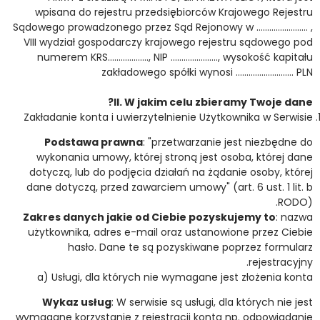
wpisana do rejestru przedsiębiorców Krajowego Rejestru
Sądowego prowadzonego przez Sąd Rejonowy w …………………… ,
VIII wydział gospodarczy krajowego rejestru sądowego pod
numerem KRS………………., NIP …………………., wysokość kapitału
zakładowego spółki wynosi ……………………… PLN
II. W jakim celu zbieramy Twoje dane?
Zakładanie konta i uwierzytelnienie Użytkownika w Serwisie
Podstawa prawna
: "przetwarzanie jest niezbędne do
wykonania umowy, której stroną jest osoba, której dane
dotyczą, lub do podjęcia działań na żądanie osoby, której
dane dotyczą, przed zawarciem umowy" (art. 6 ust. 1 lit. b
RODO).
Zakres danych jakie od Ciebie pozyskujemy to
: nazwa
użytkownika, adres e-mail oraz ustanowione przez Ciebie
hasło. Dane te są pozyskiwane poprzez formularz
rejestracyjny.
a) Usługi, dla których nie wymagane jest złożenia konta
Wykaz usług
: W serwisie są usługi, dla których nie jest
wymagane korzystanie z rejestracji konta np. odpowiadanie