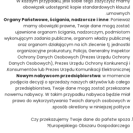
W każdym przypadku, jeśli sobie tego zażyczysz mamy
obowiązek udostępnić kopie standardowych klauzul
umownych.
Organy Państwowe, ścigania, nadzorcze i inne
: Ponieważ
mamy obowiązki prawne, Twoje dane mogą zostać
ujawnione organom ścigania, nadzorczym, podmiotom
wykonującym zadania publiczne, organom władzy publicznej
oraz organom działającym na ich zlecenie tj. jednostki
organizacyjne prokuratury, Policja, Generalny Inspektor
Ochrony Danych Osobowych (Prezes Urzędu Ochrony
Danych Osobowych), Prezes Urzędu Ochrony Konkurencji i
Konsumentów lub Prezes Urzędu Komunikacji Elektronicznej.
Nowym nabywcom przedsiębiorstwa
: w momencie
podjęcia decyzji o sprzedaży naszych aktywów lub całego
przedsiębiorstwa, Twoje dane mogą zostać przekazane
nowemu nabywcy. W takim przypadku nabywca będzie miał
prawo do wykorzystywania Twoich danych osobowych w
sposób określony w niniejszej polityce.
Czy przekazujemy Twoje dane do państw spoza
Europejskiego Obszaru Gospodarczego?