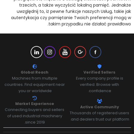
trzecich, a także wyczyścić lokalną pamięć. Jednakże
uwzględnij to, iż pewne funkcje naszych Usług, takie jak
autentykacja czy pamiętanie Twoich preferencji mogą w
takim przypadku nie działać prawidłowo.
Global Reach
Verified Sellers
Machines from multiple
Every company profile is
countries. Find equipment near
verified. Browse with
you or worldwide.
confidence.
Market Experience
Active Community
Connecting buyers and sellers
Thousands of registered users
of used industrial machinery
and dealers trust our platform.
since 2019.