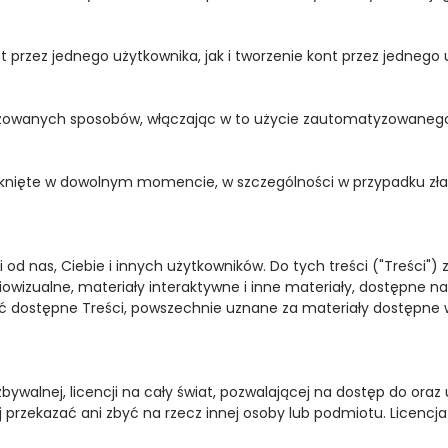
nt przez jednego użytkownika, jak i tworzenie kont przez jedneg
owanych sposobów, włączając w to użycie zautomatyzowanego ur
knięte w dowolnym momencie, w szczególności w przypadku zł
 od nas, Ciebie i innych użytkowników. Do tych treści ("Treści") z
udiowizualne, materiały interaktywne i inne materiały, dostępne 
dostępne Treści, powszechnie uznane za materiały dostępne wy
zbywalnej, licencji na cały świat, pozwalającej na dostęp do ora
 przekazać ani zbyć na rzecz innej osoby lub podmiotu. Licencja