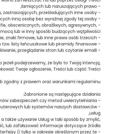
- łamiących lub naruszających prawo,
- nękających, zastraszających, prześladujących inne osoby,
- zawierających dane osobowe lub identyfikujących inną osobę bez wyraźnej zgody tej osoby,
fie, obscenicznych, obraźliwych, agresywnych,
mocą lub w inny sposób budzących wątpliwości,
- oferujących podrobione produkty lub naruszających prawa autorskie, znaki firmowe, lub inne prawa osób trzecich,
- powszechnie uznawanych za spam, dystrybuujących tzw. listy łańcuszkowe lub piramidy finansowe,
- promujących schematy i programy wynagradzania użytkowników za klikanie w reklamy, wyszukiwanie, przeglądanie stron lub czytanie emaili.
jeżeli podejrzewamy, że było to Twoją intencją,
ować Twoje ogłoszenie, Treści lub część Treści.
ób zgodny z prawem oraz warunkami regulaminu.
Zabronione są następujące działania:
- skanowanie, sprawdzanie czy testowanie naszych systemów czy sieci, lub systemów zabezpieczeń czy metod uwierzytelniania,
omputerowych lub systemów naszych dostawców
usług,
a także używanie Usług w taki sposób by zmylić,
ć, lub zafałszować informacje dotyczące źródła,
terfejsy (i tylko w zakresie określonym przez te