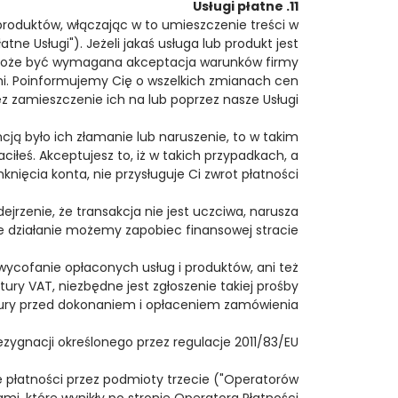
11. Usługi płatne
produktów, włączając w to umieszczenie treści w
ne Usługi"). Jeżeli jakaś usługa lub produkt jest
i może być wymagana akceptacja warunków firmy
ami. Poinformujemy Cię o wszelkich zmianach cen
z zamieszczenie ich na lub poprzez nasze Usługi.
ją było ich złamanie lub naruszenie, to w takim
iłeś. Akceptujesz to, iż w takich przypadkach, a
nięcia konta, nie przysługuje Ci zwrot płatności.
jrzenie, że transakcja nie jest uczciwa, narusza
ie działanie możemy zapobiec finansowej stracie.
 wycofanie opłaconych usług i produktów, ani też
ury VAT, niezbędne jest zgłoszenie takiej prośby
tury przed dokonaniem i opłaceniem zamówienia.
zygnacji określonego przez regulacje 2011/83/EU.
 płatności przez podmioty trzecie ("Operatorów
i, które wynikły po stronie Operatora Płatności.