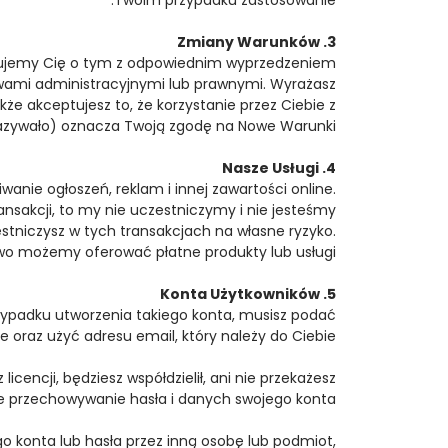
3. Zmiany Warunków
rmujemy Cię o tym z odpowiednim wyprzedzeniem
ami administracyjnymi lub prawnymi. Wyrażasz
 akceptujesz to, że korzystanie przez Ciebie z
azywało) oznacza Twoją zgodę na Nowe Warunki.
4. Nasze Usługi
anie ogłoszeń, reklam i innej zawartości online.
sakcji, to my nie uczestniczymy i nie jesteśmy
estniczysz w tych transakcjach na własne ryzyko.
wo możemy oferować płatne produkty lub usługi.
5. Konta Użytkowników
zypadku utworzenia takiego konta, musisz podać
 oraz użyć adresu email, który należy do Ciebie.
icencji, będziesz współdzielił, ani nie przekażesz
ne przechowywanie hasła i danych swojego konta.
go konta lub hasła przez inną osobę lub podmiot,