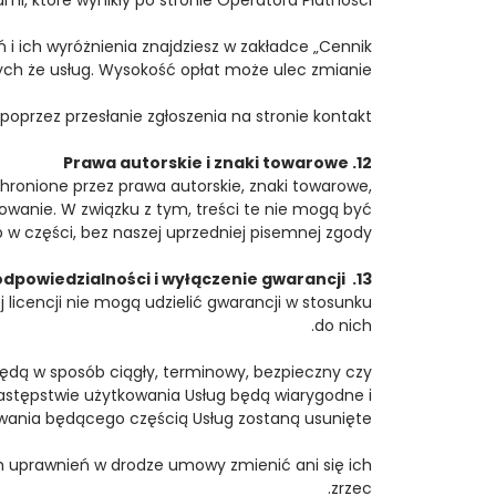
i ich wyróżnienia znajdziesz w zakładce „Cennik”.
ch że usług. Wysokość opłat może ulec zmianie.
oprzez przesłanie zgłoszenia na stronie kontakt.
12. Prawa autorskie i znaki towarowe
chronione przez prawa autorskie, znaki towarowe,
wanie. W związku z tym, treści te nie mogą być
w części, bez naszej uprzedniej pisemnej zgody.
13. Ograniczenie odpowiedzialności i wyłączenie gwarancji
ej licencji nie mogą udzielić gwarancji w stosunku
do nich.
będą w sposób ciągły, terminowy, bezpieczny czy
następstwie użytkowania Usług będą wiarygodne i
owania będącego częścią Usług zostaną usunięte.
 uprawnień w drodze umowy zmienić ani się ich
zrzec.