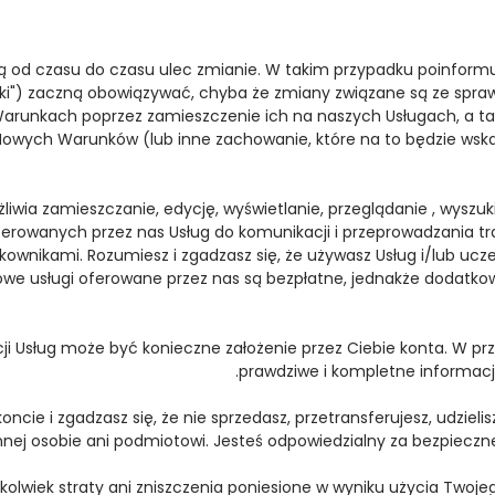
gą od czasu do czasu ulec zmianie. W takim przypadku poinfo
") zaczną obowiązywać, chyba że zmiany związane są ze spraw
nkach poprzez zamieszczenie ich na naszych Usługach, a także
Nowych Warunków (lub inne zachowanie, które na to będzie wsk
wia zamieszczanie, edycję, wyświetlanie, przeglądanie , wyszukiw
owanych przez nas Usług do komunikacji i przeprowadzania tran
kownikami. Rozumiesz i zgadzasz się, że używasz Usług i/lub ucz
we usługi oferowane przez nas są bezpłatne, jednakże dodatko
i Usług może być konieczne założenie przez Ciebie konta. W pr
prawdziwe i kompletne informacje
e i zgadzasz się, że nie sprzedasz, przetransferujesz, udzielisz l
innej osobie ani podmiotowi. Jesteś odpowiedzialny za bezpiecz
kolwiek straty ani zniszczenia poniesione w wyniku użycia Twoje