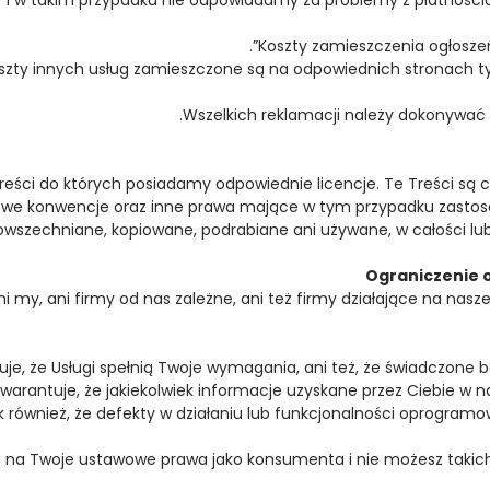
Koszty zamieszczenia ogłoszeń 
zty innych usług zamieszczone są na odpowiednich stronach ty
Wszelkich reklamacji należy dokonywać p
Treści do których posiadamy odpowiednie licencje. Te Treści są 
owe konwencje oraz inne prawa mające w tym przypadku zastoso
owszechniane, kopiowane, podrabiane ani używane, w całości lub 
ni my, ani firmy od nas zależne, ani też firmy działające na nasz
je, że Usługi spełnią Twoje wymagania, ani też, że świadczone 
arantuje, że jakiekolwiek informacje uzyskane przez Ciebie w 
k również, że defekty w działaniu lub funkcjonalności oprogram
 na Twoje ustawowe prawa jako konsumenta i nie możesz takich