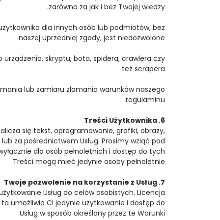
zarówno za jak i bez Twojej wiedzy.
o użytkownika dla innych osób lub podmiotów, bez
naszej uprzedniej zgody, jest niedozwolone.
ządzenia, skryptu, bota, spidera, crawlera czy
też scrapera.
amania lub zamiaru złamania warunków naszego
regulaminu.
6. Treści Użytkownika
alicza się tekst, oprogramowanie, grafiki, obrazy,
na lub za pośrednictwem Usług. Prosimy wziąć pod
łącznie dla osób pełnoletnich i dostęp do tych
Treści mogą mieć jedynie osoby pełnoletnie.
7. Twoje pozwolenie na korzystanie z Usług
z użytkowanie Usług do celów osobistych. Licencja
 ta umożliwia Ci jedynie użytkowanie i dostęp do
Usług w sposób określony przez te Warunki.