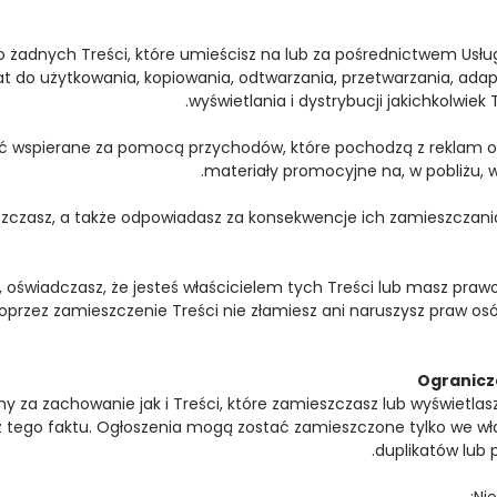
 żadnych Treści, które umieścisz na lub za pośrednictwem Usłu
iat do użytkowania, kopiowania, odtwarzania, przetwarzania, adap
wyświetlania i dystrybucji jakichkolwiek
yć wspierane za pomocą przychodów, które pochodzą z reklam o
materiały promocyjne na, w pobliżu, w
szczasz, a także odpowiadasz za konsekwencje ich zamieszczania,
, oświadczasz, że jesteś właścicielem tych Treści lub masz prawo
zez zamieszczenie Treści nie złamiesz ani naruszysz praw osób 
y za zachowanie jak i Treści, które zamieszczasz lub wyświetlasz
tego faktu. Ogłoszenia mogą zostać zamieszczone tylko we właś
duplikatów lub 
Nie