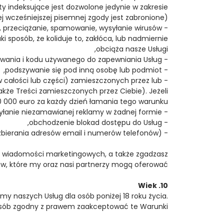
ty indeksujące jest dozwolone jedynie w zakresie
j wcześniejszej pisemnej zgody jest zabronione),
ng, przeciążanie, spamowanie, wysyłanie wirusów
sposób, że koliduje to, zakłóca, lub nadmiernie
obciąża nasze Usługi,
- próby rozszyfrowania, dekompilacji, dokonywania inżynierii wstecznej oprogramowania i kodu używanego do zapewniania Usług,
- podszywanie się pod inną osobę lub podmiot,
(w całości lub części) zamieszczonych przez lub
że Treści zamieszczonych przez Ciebie). Jeżeli
0 000 euro za każdy dzień łamania tego warunku,
- wysyłanie niezamawianej reklamy w żadnej formie,
- obchodzenie blokad dostępu do Usług,
- zbieranie informacji o innych użytkownikach bez ich wiedzy i uprzedniej pisemnej zgody (dotyczy to także zbierania adresów email i numerów telefonów).
z wiadomości marketingowych, a także zgadzasz
ów, które my oraz nasi partnerzy mogą oferować.
10. Wiek
my naszych Usług dla osób poniżej 18 roku życia.
posób zgodny z prawem zaakceptować te Warunki.