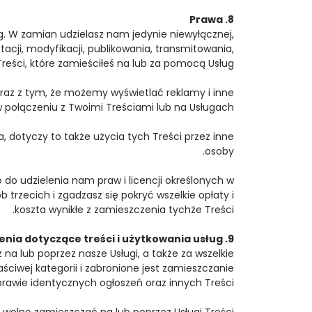
8. Prawa
g. W zamian udzielasz nam jedynie niewyłącznej,
tacji, modyfikacji, publikowania, transmitowania,
 Treści, które zamieściłeś na lub za pomocą Usług.
raz z tym, że możemy wyświetlać reklamy i inne
 połączeniu z Twoimi Treściami lub na Usługach.
 dotyczy to także użycia tych Treści przez inne
osoby.
 do udzielenia nam praw i licencji określonych w
trzecich i zgadzasz się pokryć wszelkie opłaty i
koszta wynikłe z zamieszczenia tychże Treści.
9. Ograniczenia dotyczące treści i użytkowania usług
 na lub poprzez nasze Usługi, a także za wszelkie
ciwej kategorii i zabronione jest zamieszczanie
prawie identycznych ogłoszeń oraz innych Treści.
 wolno zamieszczać na lub poprzez Usługi Treści: