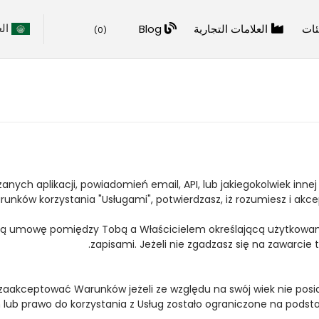
الع
ئات
العلامات التجارية
Blog
)
0
(
ch aplikacji, powiadomień email, API, lub jakiegokolwiek innej 
runków korzystania "Usługami", potwierdzasz, iż rozumiesz i akcep
cą umowę pomiędzy Tobą a Właścicielem określającą użytkowanie 
zapisami. Jeżeli nie zgadzasz się na zawarcie
 zaakceptować Warunków jeżeli ze względu na swój wiek nie posi
 lub prawo do korzystania z Usług zostało ograniczone na pod