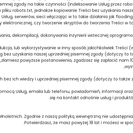
isemnej zgody na takie czynności (indeksowanie Usług przez robo
pliku robots.txt, jednakże kopiowanie Treści bez uzyskania nasze
 Usług, serwerów, sieci włączając w to takie działania jak floodi
ktronicznej, czy tworzenie skryptów do tworzenia Treści w taki 
rodukcja, lub wykorzystywanie w inny sposób jakichkolwiek Treści 
bez uzyskania naszej uprzedniej pisemnej zgody (dotyczy to tak
złamiesz powyższe postanowienia, zgadzasz się zapłacić nam 1
omocą Usług, emaila lub telefonu, powiadomień, informacji ora
się na kontakt odnośnie usług i produkt
łnoletnich. Zgodnie z naszą polityką wewnętrzną nie udostępnia
Potwierdzasz, że masz powyżej 18 lat i możesz w s