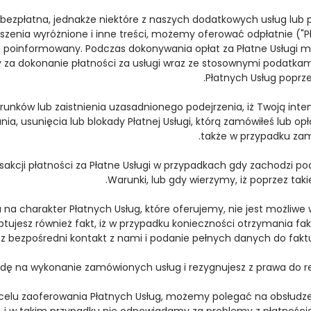
 bezpłatna, jednakże niektóre z naszych dodatkowych usług lub 
zenia wyróżnione i inne treści, możemy oferować odpłatnie ("Płat
ym poinformowany. Podczas dokonywania opłat za Płatne Usług
ny za dokonanie płatności za usługi wraz ze stosownymi podatk
Płatnych Usług poprze
nków lub zaistnienia uzasadnionego podejrzenia, iż Twoją intenc
 usunięcia lub blokady Płatnej Usługi, którą zamówiłeś lub opłac
także w przypadku zamk
cji płatności za Płatne Usługi w przypadkach gdy zachodzi pode
Warunki, lub gdy wierzymy, iż poprzez tak
u na charakter Płatnych Usług, które oferujemy, nie jest możliwe
tujesz również fakt, iż w przypadku konieczności otrzymania fakt
z bezpośredni kontakt z nami i podanie pełnych danych do fak
godę na wykonanie zamówionych usług i rezygnujesz z prawa do re
w celu zaoferowania Płatnych Usług, możemy polegać na obsłudze
) i w takim przypadku nie odpowiadamy za problemy z płatnościam