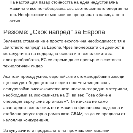
На настоящия пазар стойността на една индустриална
машина е все по-обвързана със съотношението енергия на
тон. Неефективните машини се превръщат в пасив, а не в
актив.
Резюме: „Скок напред“ за Европа
Зелената стомана не е просто екологична необходимост; тя е
„бягството напред“ за Европа. Чрез пионерската си дейност в
металургията на водородна основа и в технологиите за
електрообработка, ЕС се стреми да се превърне в световен
технологичен лидер.
Ако този преход успее, европейските стоманодобивни заводи
ще осигурят бъдещето си в един пост-въглищен свят,
осигурявайки висококачествените нисковъглеродни материали,
необходими за икономиката на 21-ви век. Това обаче е
операция върху „жив организъм“. Тя изисква не само
авангардни технологии, но и масивна финансова подкрепа и
стабилна регулаторна рамка като CBAM, за да се предпази от
нелоялна конкуренция.
За купувачите и продавачите на промишлени машини