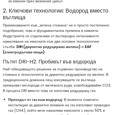
за емисии през жизнения цикъл.
2. Ключови технологии: Водород вместо
въглища
Преминаването към „зелена стомана“ не е просто постепенно
подобрение; това е фундаментална промяна в химията.
Индустрията се отдалечава от въглеродно интензивното
намаляване на емисиите към два основни технологични
стълба:
DRI (директно редуцирано желязо)
и
EAF
(електродъгови пещи)
.
Пътят DRI-H2: Пробивът във водорода
Най-обещаващото решение за първично производство на
стомана е технологията за директно редуциране на желязо. В
традиционната доменна пещ коксуващите се въглища
премахват кислорода от желязната руда, освобождавайки CO2.
В процеса DRI вместо това се използва редуциращ газ.
Преходът от газ към водород:
В момента повечето
инсталации за директно вливане на газ използват природен
газ (CH4), който вече намалява емисиите с около 50% в