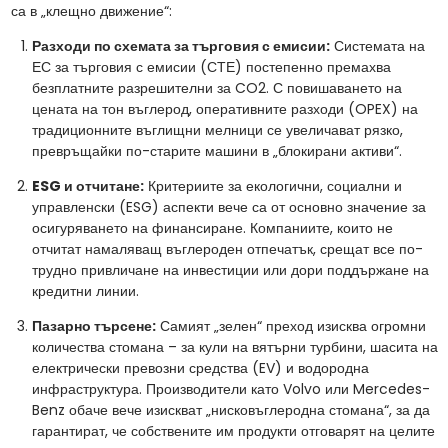
са в „клещно движение“:
Разходи по схемата за търговия с емисии:
Системата на
ЕС за търговия с емисии (СТЕ) постепенно премахва
безплатните разрешителни за CO2. С повишаването на
цената на тон въглерод, оперативните разходи (OPEX) на
традиционните въглищни мелници се увеличават рязко,
превръщайки по-старите машини в „блокирани активи“.
ESG и отчитане:
Критериите за екологични, социални и
управленски (ESG) аспекти вече са от основно значение за
осигуряването на финансиране. Компаниите, които не
отчитат намаляващ въглероден отпечатък, срещат все по-
трудно привличане на инвестиции или дори поддържане на
кредитни линии.
Пазарно търсене:
Самият „зелен“ преход изисква огромни
количества стомана – за кули на вятърни турбини, шасита на
електрически превозни средства (EV) и водородна
инфраструктура. Производители като Volvo или Mercedes-
Benz обаче вече изискват „нисковъглеродна стомана“, за да
гарантират, че собствените им продукти отговарят на целите