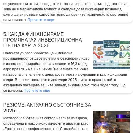
но унищожени отвътре, подготвих това изчерпателно ръководство за вас.
Това не е маркетингова глупост, а солидна доза инженерни познания,
която ще ви позволи самостоятелно да оцените техническото състояние
на машината.
Прочетете още
5. КАК ДА ФИНАНСИРАМЕ
ПРОМЯНАТА? ИНВЕСТИЦИОННА
ПЪТНА КАРТА 2026
Полската дървообработваща и мебелна
промишленост от десетилетия е безспорен лидер
в износа, генерирайки впечатляващите 16,3 млрд.
евро през 2024 г. Ние бяхме "мебелната фабрика
на Европа", печелейки с цена, достъпност на суровини и квалифицирани
кадри. Въпреки това, вече е декември 2025 г. и като практик, който
ежедневно посещава вашите заводи, виждам ясно: този модел току-що
се изчерпа.
Прочетете още
РЕЗЮМЕ: АКТУАЛНО СЪСТОЯНИЕ ЗА
2025 Г.
Металообработващият сектор навлиза във фаза,
определена в макроикономическите анализи като
„Ерата на хиперефективността“. С колебанията в