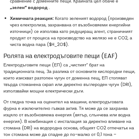
сравнение с доменните пещи. Крайната цел обаче е
„зелен“ водород
.
Химичната реакция:
Когато зеленият водород (произведен
чрез електролиза, захранвана от възобновяеми енергийни
източници) се използва като редуциращ агент, страничният
продукт от процеса на производство на желязо не е CO2, а
чиста водна пара ($H_2O$).
Ролята на електродъговите пещи (EAF)
Електродъговите пещи (ЕП) са „чистият“ брат на
традиционната пещ. За разлика от основните кислородни пещи,
които изискват разтопен чугун от доменна пещ, ЕП стопяват
твърда стоманена скрап или директно въглероден чугун (DRI),
използвайки мощни електрически дъги.
От гледна точка на оценител на машини, електродъговата
фурна е изключително гъвкав актив. Тя може да се захранва
изцяло от възобновяема енергия (вятър, слънчева или водна
енергия). В комбинация с инсталация за директно вливане на
стомана (DRI) на водородна основа, общият CO2 отпечатък на
тон стомана може да спадне до по-малко от 0,1 тона –