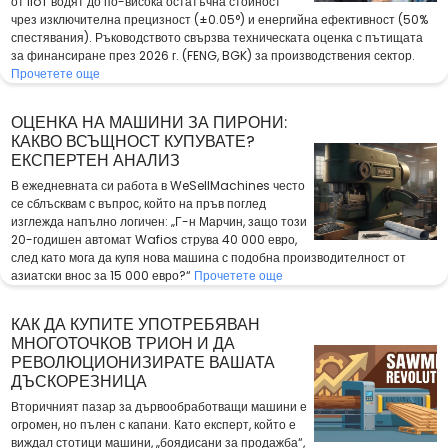
от IIoT водят до по-висока остатъчна стойност
чрез изключителна прецизност (±0.05°) и енергийна ефективност (50%
спестявания). Ръководството свързва техническата оценка с пътищата
за финансиране през 2026 г. (FENG, BGK) за производствения сектор.
Прочетете още
ОЦЕНКА НА МАШИНИ ЗА ПИРОНИ:
КАКВО ВСЪЩНОСТ КУПУВАТЕ?
ЕКСПЕРТЕН АНАЛИЗ
В ежедневната си работа в WeSellMachines често
се сблъсквам с въпрос, който на пръв поглед
изглежда напълно логичен: „Г-н Марчин, защо този
20-годишен автомат Wafios струва 40 000 евро,
след като мога да купя нова машина с подобна производителност от
азиатски внос за 15 000 евро?“
Прочетете още
КАК ДА КУПИТЕ УПОТРЕБЯВАН
МНОГОТОЧКОВ ТРИОН И ДА
РЕВОЛЮЦИОНИЗИРАТЕ ВАШАТА
ДЪСКОРЕЗНИЦА
Вторичният пазар за дървообработващи машини е
огромен, но пълен с капани. Като експерт, който е
виждал стотици машини, „боядисани за продажба“,