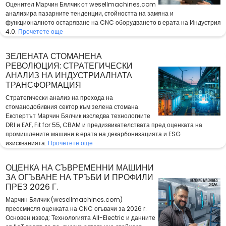
Оценител Марчин Бялчик от wesellmachines.com
анализира пазарните тенденции, стойността на замяна и
функционалното остаряване на CNC оборудването в ерата на Индустрия
4.0.
Прочетете още
ЗЕЛЕНАТА СТОМАНЕНА
РЕВОЛЮЦИЯ: СТРАТЕГИЧЕСКИ
АНАЛИЗ НА ИНДУСТРИАЛНАТА
ТРАНСФОРМАЦИЯ
Стратегически анализ на прехода на
стоманодобивния сектор към зелена стомана.
Експертът Марчин Бялчик изследва технологиите
DRI и EAF, Fit for 55, CBAM и предизвикателствата пред оценката на
промишлените машини в ерата на декарбонизацията и ESG
изискванията.
Прочетете още
ОЦЕНКА НА СЪВРЕМЕННИ МАШИНИ
ЗА ОГЪВАНЕ НА ТРЪБИ И ПРОФИЛИ
ПРЕЗ 2026 Г.
Марчин Бялчик (wesellmachines.com)
преосмисля оценката на CNC огъвачи за 2026 г.
Основен извод: Технологията All-Electric и данните