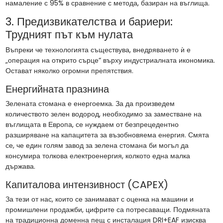
намаление с 95% в сравнение с метода, базиран на въглища.
3. Предизвикателства и бариери:
Трудният път към нулата
Въпреки че технологията съществува, внедряването ѝ е
„операция на открито сърце“ върху индустриалната икономика.
Остават няколко огромни препятствия.
Енергийната празнина
Зелената стомана е енергоемка. За да произведем
количеството зелен водород, необходимо за заместване на
въглищата в Европа, се нуждаем от безпрецедентно
разширяване на капацитета за възобновяема енергия. Смята
се, че един голям завод за зелена стомана би могъл да
консумира толкова електроенергия, колкото една малка
държава.
Капиталова интензивност (CAPEX)
За тези от нас, които се занимават с оценка на машини и
промишлени продажби, цифрите са потресаващи. Подмяната
на традиционна доменна пещ с инсталация DRI+EAF изисква