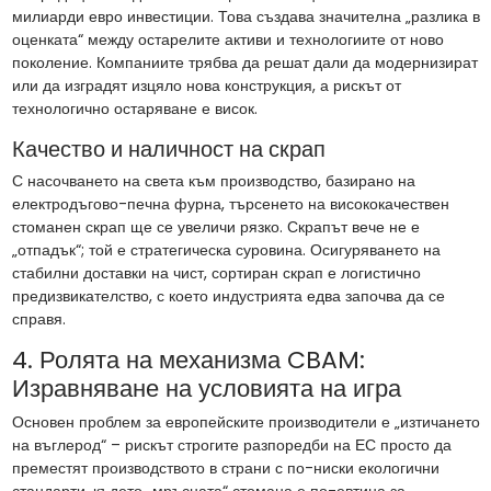
милиарди евро инвестиции. Това създава значителна „разлика в
оценката“ между остарелите активи и технологиите от ново
поколение. Компаниите трябва да решат дали да модернизират
или да изградят изцяло нова конструкция, а рискът от
технологично остаряване е висок.
Качество и наличност на скрап
С насочването на света към производство, базирано на
електродъгово-печна фурна, търсенето на висококачествен
стоманен скрап ще се увеличи рязко. Скрапът вече не е
„отпадък“; той е стратегическа суровина. Осигуряването на
стабилни доставки на чист, сортиран скрап е логистично
предизвикателство, с което индустрията едва започва да се
справя.
4. Ролята на механизма CBAM:
Изравняване на условията на игра
Основен проблем за европейските производители е „изтичането
на въглерод“ – рискът строгите разпоредби на ЕС просто да
преместят производството в страни с по-ниски екологични