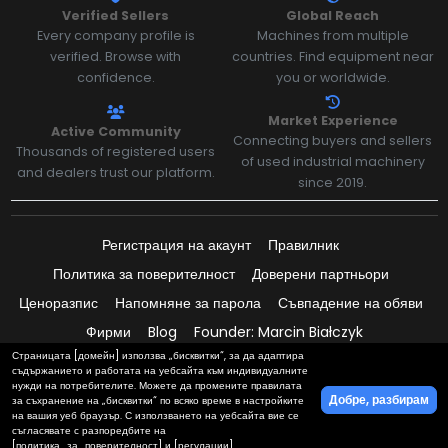
Verified Sellers
Global Reach
Every company profile is
Machines from multiple
verified. Browse with
countries. Find equipment near
confidence.
you or worldwide.
Market Experience
Active Community
Connecting buyers and sellers
Thousands of registered users
of used industrial machinery
and dealers trust our platform.
since 2019.
Регистрация на акаунт
Правилник
Политика за поверителност
Доверени партньори
Ценоразпис
Напомняне за парола
Съвпадение на обяви
Фирми
Blog
Founder: Marcin Białczyk
Страницата [домейн] използва „бисквитки“, за да адаптира
съдържанието и работата на уебсайта към индивидуалните
нужди на потребителите. Можете да промените правилата
Добре, разбирам
за съхранение на „бисквитки“ по всяко време в настройките
Плащания, поддържани от:
на вашия уеб браузър. С използването на уебсайта вие се
съгласявате с разпоредбите на
[политика_за_поверителност] и [регулации].