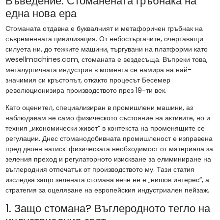
Въведение: Стоманената гръбнака на
една нова ера
Стоманата отдавна е буквалният и метафоричен гръбнак на
съвременната цивилизация. От небостъргачите, очертаващи
силуета ни, до тежките машини, търгувани на платформи като
wesellmachines.com, стоманата е вездесъща. Въпреки това,
металургичната индустрия в момента се намира на най-
значимия си кръстопът, откакто процесът Бесемер
революционизира производството през 19-ти век.
Като оценител, специализиран в промишлени машини, аз
наблюдавам не само физическото състояние на активите, но и
техния „икономически живот“ в контекста на променящите се
регулации. Днес стоманодобивната промишленост е изправена
пред двоен натиск: физическата необходимост от материала за
зеления преход и регулаторното изискване за елиминиране на
въглеродния отпечатък от производството му. Тази статия
изследва защо зелената стомана вече не е „нишов интерес“, а
стратегия за оцеляване на европейския индустриален пейзаж.
1. Защо стомана? Въглеродното тегло на