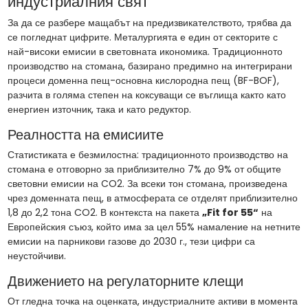
индустриалния свят
За да се разбере мащабът на предизвикателството, трябва да
се погледнат цифрите. Металургията е един от секторите с
най-високи емисии в световната икономика. Традиционното
производство на стомана, базирано предимно на интегрирани
процеси доменна пещ-основна кислородна пещ (BF-BOF),
разчита в голяма степен на коксуващи се въглища както като
енергиен източник, така и като редуктор.
Реалността на емисиите
Статистиката е безмилостна: традиционното производство на
стомана е отговорно за приблизително 7% до 9% от общите
световни емисии на CO2. За всеки тон стомана, произведена
чрез доменната пещ, в атмосферата се отделят приблизително
1,8 до 2,2 тона CO2. В контекста на пакета
„Fit for 55“
на
Европейския съюз, който има за цел 55% намаление на нетните
емисии на парникови газове до 2030 г., тези цифри са
неустойчиви.
Движението на регулаторните клещи
От гледна точка на оценката, индустриалните активи в момента