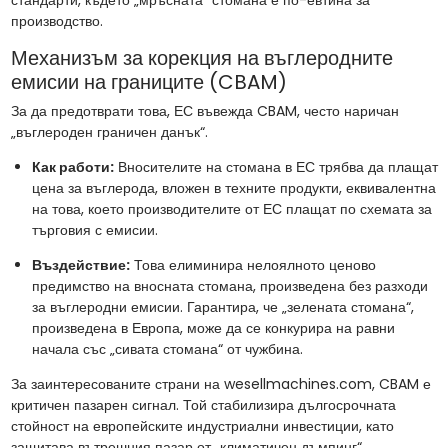
стандарти, където „мръсната“ стомана е по-евтина за
производство.
Механизъм за корекция на въглеродните
емисии на границите (CBAM)
За да предотврати това, ЕС въвежда CBAM, често наричан
„въглероден граничен данък“.
Как работи:
Вносителите на стомана в ЕС трябва да плащат
цена за въглерода, вложен в техните продукти, еквивалентна
на това, което производителите от ЕС плащат по схемата за
търговия с емисии.
Въздействие:
Това елиминира нелоялното ценово
предимство на вносната стомана, произведена без разходи
за въглеродни емисии. Гарантира, че „зелената стомана“,
произведена в Европа, може да се конкурира на равни
начала със „сивата стомана“ от чужбина.
За заинтересованите страни на wesellmachines.com, CBAM е
критичен пазарен сигнал. Той стабилизира дългосрочната
стойност на европейските индустриални инвестиции, като
защитава вътрешния пазар от „климатичен дъмпинг“.