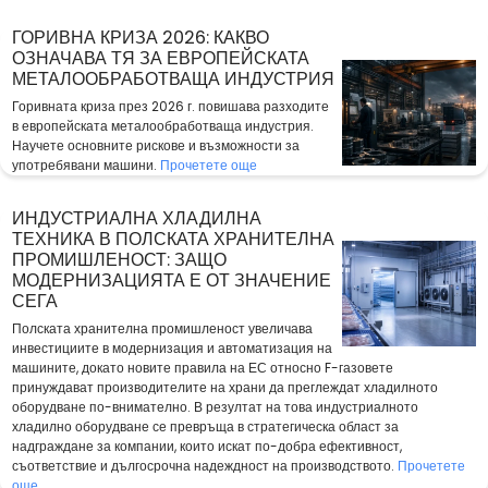
ГОРИВНА КРИЗА 2026: КАКВО
ОЗНАЧАВА ТЯ ЗА ЕВРОПЕЙСКАТА
МЕТАЛООБРАБОТВАЩА ИНДУСТРИЯ
Горивната криза през 2026 г. повишава разходите
в европейската металообработваща индустрия.
Научете основните рискове и възможности за
употребявани машини.
Прочетете още
ИНДУСТРИАЛНА ХЛАДИЛНА
ТЕХНИКА В ПОЛСКАТА ХРАНИТЕЛНА
ПРОМИШЛЕНОСТ: ЗАЩО
МОДЕРНИЗАЦИЯТА Е ОТ ЗНАЧЕНИЕ
СЕГА
Полската хранителна промишленост увеличава
инвестициите в модернизация и автоматизация на
машините, докато новите правила на ЕС относно F-газовете
принуждават производителите на храни да преглеждат хладилното
оборудване по-внимателно. В резултат на това индустриалното
хладилно оборудване се превръща в стратегическа област за
надграждане за компании, които искат по-добра ефективност,
съответствие и дългосрочна надеждност на производството.
Прочетете
още