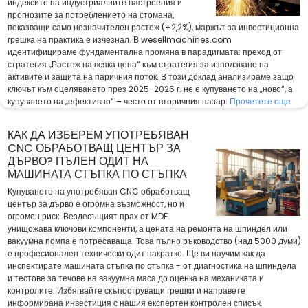
индексите на индустриалните настроения и
прогнозите за потреблението на стомана,
показващи само незначителен растеж (+2,2%), маржът за инвестиционна
грешка на практика е изчезнал. В wesellmachines.com
идентифицираме фундаментална промяна в парадигмата: преход от
стратегия „Растеж на всяка цена“ към стратегия за използване на
активите и защита на паричния поток. В този доклад анализираме защо
ключът към оцеляването през 2025-2026 г. не е купуването на „ново“, а
купуването на „ефективно“ – често от вторичния пазар.
Прочетете още
КАК ДА ИЗБЕРЕМ УПОТРЕБЯВАН
CNC ОБРАБОТВАЩ ЦЕНТЪР ЗА
ДЪРВО? ПЪЛЕН ОДИТ НА
МАШИНАТА СТЪПКА ПО СТЪПКА
Купуването на употребяван CNC обработващ
център за дърво е огромна възможност, но и
огромен риск. Вездесъщият прах от MDF
унищожава ключови компоненти, а цената на ремонта на шпиндел или
вакуумна помпа е потресаваща. Това пълно ръководство (над 5000 думи)
е професионален технически одит накратко. Ще ви научим как да
инспектирате машината стъпка по стъпка - от диагностика на шпиндела
и тестове за течове на вакуумна маса до оценка на механиката и
контролите. Избягвайте скъпоструващи грешки и направете
информирана инвестиция с нашия експертен контролен списък.