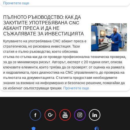
Прочетете още
ПЪЛНОТО РЪКОВОДСТВО: КАК ДА
ЗАКУПИТЕ УПОТРЕБЯВАНА CNC
АБКАНТ ПРЕСА И ДА НЕ
СЪЖАЛЯВАТЕ ЗА ИНВЕСТИЦИЯТА
Купуването на употребявана CNC абкант преса е
стратегическа, но рискована инвестиция. Тази
статия е пълно ръководство, което обяснява
стъпка по стъпка как да се проведе професионална техническа проверка,
за да се минимизира рискът. Авторът, експерт с 20 години опит, описва
ключовите елементи, които трябва да се проверят: от оценка на рамката
и хидравликата, през диагностика на CNC управлението, до проверка на
пълнотата на документацията. Статията предоставя необходимите
знания за вземане на информирано и безопасно решение, помагайки да
се избегнат скъпоструващи грешки.
Прочетете още