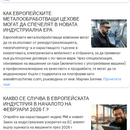
КАК ЕВРОПЕЙСКИТЕ
МЕТАЛООБРАБОТВАЩИ ЦЕХОВЕ
МОГАТ ДА СПЕЧЕЛЯТ В НОВАТА
ИНДУСТРИАЛНА ЕРА
Европейските металообработващи компании могат
да се възползват от реиндустриализацията,
nearshorining-а и нарастващото търсене в
енергетиката, електрическата мобилност и отбраната, за да преминат
към дългосрочни договори с по-висок марж. Чрез специализация,
обновяване на машинния си парк (включително с употребявани машини)
и професионализиране на качеството и продажбите, те могат да се
модернизират бързо с подкрепата на платформи като
wesellmachines.com, ръководена от инж. Марчин Бялчик.
Прочетете
още
КАКВО СЕ СЛУЧВА В ЕВРОПЕЙСКАТА
ИНДУСТРИЯ В НАЧАЛОТО НА
ФЕВРУАРИ 2026 Г.?
Открийте как нарастващият индекс PMI и новият
Закон за индустриалния ускорител на ЕС влияят
върху оценката на машините през 2026 г.