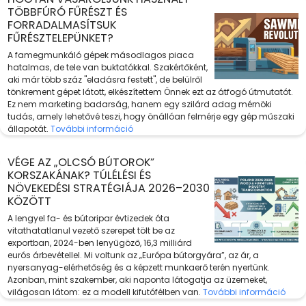
TÖBBFÚRÓ FŰRÉSZT ÉS
FORRADALMASÍTSUK
FŰRÉSZTELEPÜNKET?
A famegmunkáló gépek másodlagos piaca
hatalmas, de tele van buktatókkal. Szakértőként,
aki már több száz "eladásra festett", de belülről
tönkrement gépet látott, elkészítettem Önnek ezt az átfogó útmutatót.
Ez nem marketing badarság, hanem egy szilárd adag mérnöki
tudás, amely lehetővé teszi, hogy önállóan felmérje egy gép műszaki
állapotát.
További információ
VÉGE AZ „OLCSÓ BÚTOROK”
KORSZAKÁNAK? TÚLÉLÉSI ÉS
NÖVEKEDÉSI STRATÉGIÁJA 2026–2030
KÖZÖTT
A lengyel fa- és bútoripar évtizedek óta
vitathatatlanul vezető szerepet tölt be az
exportban, 2024-ben lenyűgöző, 16,3 milliárd
eurós árbevétellel. Mi voltunk az „Európa bútorgyára”, az ár, a
nyersanyag-elérhetőség és a képzett munkaerő terén nyertünk.
Azonban, mint szakember, aki naponta látogatja az üzemeket,
világosan látom: ez a modell kifutófélben van.
További információ