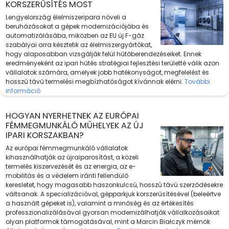
KORSZERŰSÍTÉS MOST
Lengyelország élelmiszeripara növeli a
beruházásokat a gépek modernizációjába és
automatizálásába, miközben az EU új F-gáz
szabályai arra késztetik az élelmiszergyártókat,
hogy alaposabban vizsgálják felül hűtőberendezéseiket. Ennek
eredményeként az ipari hűtés stratégiai fejlesztési területté válik azon
vállalatok számára, amelyek jobb hatékonyságot, megfelelést és
hosszú távú termelési megbízhatóságot kívánnak elérni.
További
információ
HOGYAN NYERHETNEK AZ EURÓPAI
FÉMMEGMUNKÁLÓ MŰHELYEK AZ ÚJ
IPARI KORSZAKBAN?
Az európai fémmegmunkáló vállalatok
kihasználhatják az újraiparosítást, a közeli
termelés kiszervezését és az energia, az e-
mobilitás és a védelem iránti fellendülő
keresletet, hogy magasabb haszonkulcsú, hosszú távú szerződésekre
váltsanak. A specializációval, gépparkjuk korszerűsítésével (beleértve
a használt gépeket is), valamint a minőség és az értékesítés
professzionalizálásával gyorsan modernizálhatják vállalkozásaikat
olyan platformok támogatásával, mint a Marcin Białczyk mérnök