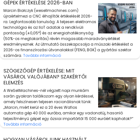
GÉPEK ÉRTÉKELÉSE 2026-BAN
Marcin Białczyk (wesellmachines.com)
újraértelmezi a CNC élhajlítók értékelését 2026-
ra. Legfontosabb tanulság: A teljesen elektromos
technológia és az IIoT adatok a rendkívüli
pontosság (±0,05°) és az energiahatékonyság
(50%-os megtakarítás) révén magasabb maradványértéket
eredményeznek. Az útmutató összekapcsolja a műszaki értékelést a
2026-os finanszírozási útvonalakkal (FENG, BGK) a gyártási szektor
számára.
További információ
SZÖGEZŐGÉP ÉRTÉKELÉSE: MIT
VÁSÁROL VALÓJÁBAN? SZAKÉRTŐI
ELEMZÉS
A WeSellMachines-nél végzett napi munkám
során gyakran találkozom egy olyan kérdéssel,
amely felszínesen teljesen racionálisnak tűnik:
„Marcin, miért kerül ez a 20 éves Wafios
automata gép 40 000 euróba, amikor egy vadonatúj, hasonló
teljesítményű gépet egy ázsiai importőrtől 15 000 euróért kaphatok?”
További információ
HOGYAN VÁSÁROLJUNK HASZNÁLT