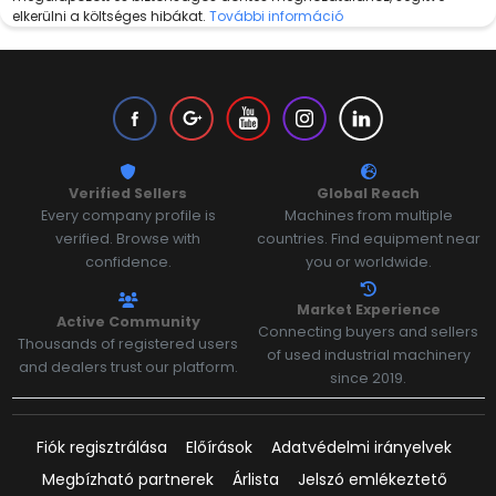
elkerülni a költséges hibákat.
További információ
Verified Sellers
Global Reach
Every company profile is
Machines from multiple
verified. Browse with
countries. Find equipment near
confidence.
you or worldwide.
Market Experience
Active Community
Connecting buyers and sellers
Thousands of registered users
of used industrial machinery
and dealers trust our platform.
since 2019.
Fiók regisztrálása
Előírások
Adatvédelmi irányelvek
Megbízható partnerek
Árlista
Jelszó emlékeztető