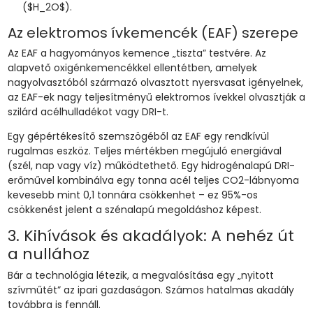
($H_2O$).
Az elektromos ívkemencék (EAF) szerepe
Az EAF a hagyományos kemence „tiszta” testvére. Az
alapvető oxigénkemencékkel ellentétben, amelyek
nagyolvasztóból származó olvasztott nyersvasat igényelnek,
az EAF-ek nagy teljesítményű elektromos ívekkel olvasztják a
szilárd acélhulladékot vagy DRI-t.
Egy gépértékesítő szemszögéből az EAF egy rendkívül
rugalmas eszköz. Teljes mértékben megújuló energiával
(szél, nap vagy víz) működtethető. Egy hidrogénalapú DRI-
erőművel kombinálva egy tonna acél teljes CO2-lábnyoma
kevesebb mint 0,1 tonnára csökkenhet – ez 95%-os
csökkenést jelent a szénalapú megoldáshoz képest.
3. Kihívások és akadályok: A nehéz út
a nullához
Bár a technológia létezik, a megvalósítása egy „nyitott
szívműtét” az ipari gazdaságon. Számos hatalmas akadály
továbbra is fennáll.