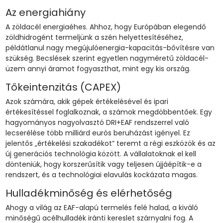
Az energiahiány
A zöldacél energiaéhes. Ahhoz, hogy Európában elegendő
zöldhidrogént termeljünk a szén helyettesítéséhez,
példátlanul nagy megújulóenergia-kapacitás-bővítésre van
szükség. Becslések szerint egyetlen nagyméretű zöldacél-
üzem annyi áramot fogyaszthat, mint egy kis ország.
Tőkeintenzitás (CAPEX)
Azok számára, akik gépek értékelésével és ipari
értékesítéssel foglalkoznak, a számok megdöbbentőek. Egy
hagyományos nagyolvasztó DRI+EAF rendszerrel való
lecserélése több milliárd eurós beruházást igényel. Ez
jelentős „értékelési szakadékot” teremt a régi eszközök és az
új generációs technológia között. A vállalatoknak el kell
dönteniük, hogy korszerűsítik vagy teljesen újjáépítik-e a
rendszert, és a technológiai elavulás kockázata magas.
Hulladékminőség és elérhetőség
Ahogy a világ az EAF-alapú termelés felé halad, a kiváló
minőségű acélhulladék iránti kereslet szárnyalni fog. A