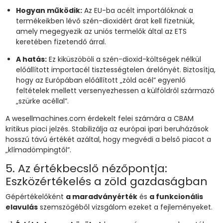
Hogyan működik:
Az EU-ba acélt importálóknak a
termékeikben lévő szén-dioxidért árat kell fizetniük,
amely megegyezik az uniós termelők által az ETS
keretében fizetendő árral.
A hatás:
Ez kiküszöböli a szén-dioxid-költségek nélkül
előállított importacél tisztességtelen árelőnyét. Biztosítja,
hogy az Európában előállított „zöld acél” egyenlő
feltételek mellett versenyezhessen a külföldről származó
„szürke acéllal”.
A wesellmachines.com érdekelt felei számára a CBAM
kritikus piaci jelzés. Stabilizálja az európai ipari beruházások
hosszú távú értékét azáltal, hogy megvédi a belső piacot a
„klímadömpingtől”.
5. Az értékbecslő nézőpontja:
Eszközértékelés a zöld gazdaságban
Gépértékelőként
a maradványérték
és
a funkcionális
elavulás
szemszögéből vizsgálom ezeket a fejleményeket.