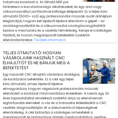
hatalmas kockázat is. Az átható MDF por
tönkreteszi a kulcsfontosságú alkatrészeket, és egy orsó vagy
vákuumszivattyú javításának költsége elképesztő. Ez a teljes körű
útmutató (5000+ szó) egy professzionális műszaki audit dióhéjban.
Megtanítjuk, hogyan kell lépésről lépésre ellenőrizni a gépet – az
orsódiagnosztikától és a vákuumasztal szivárgásvizsgálatától
kezdve a mechanika és a vezérlés felméréséig. Kerülje el a költséges
hibákat, és hozzon megalapozott befektetést szakértői
ellenőrzőlistánkkal.
További információ
TELJES ÚTMUTATÓ: HOGYAN
VÁSÁROLJUNK HASZNÁLT CNC
ÉLHAJLÍTÓT ÉS NE BÁNJUK MEG A
BEFEKTETÉST
Egy használt CNC élhajlító vásárlása stratégiai,
de kockázatos befektetés. Ez a cikk egy teljes
körű útmutató, amely lépésről lépésre
elmagyarázza, hogyan végezzünk professzionális műszaki
ellenőrzést a kockázat minimalizálása érdekében. A szerző, egy 20
éves tapasztalattal rendelkező szakértő, leírja az ellenőrizendő
legfontosabb elemeket: a váz és a hidraulika értékelésétől a CNC
vezérlés diagnosztikáján át a dokumentáció teljességének
ellenőrzéséig. A cikk biztosítja a szükséges ismereteket a
megalapozott és biztonságos döntés meghozatalához, segítve