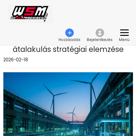
›
A zöld acél forradalom: Az ipari átalakulás stratégiai elemzése
A zöld acél forradalom: Az ipari
Hozzáadás
Bejelentkezés
Menü
átalakulás stratégiai elemzése
2026-02-18