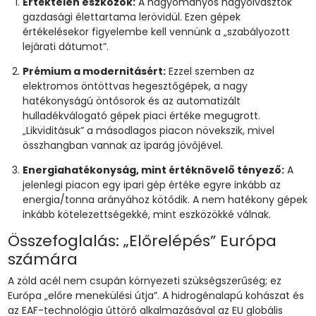
Értéktelen eszközök:
A hagyományos nagyolvasztók
gazdasági élettartama lerövidül. Ezen gépek
értékelésekor figyelembe kell vennünk a „szabályozott
lejárati dátumot”.
Prémium a modernitásért:
Ezzel szemben az
elektromos öntöttvas hegesztőgépek, a nagy
hatékonyságú öntősorok és az automatizált
hulladékválogató gépek piaci értéke megugrott.
„Likviditásuk” a másodlagos piacon növekszik, mivel
összhangban vannak az iparág jövőjével.
Energiahatékonyság, mint értéknövelő tényező:
A
jelenlegi piacon egy ipari gép értéke egyre inkább az
energia/tonna arányához kötődik. A nem hatékony gépek
inkább kötelezettségekké, mint eszközökké válnak.
Összefoglalás: „Előrelépés” Európa
számára
A zöld acél nem csupán környezeti szükségszerűség; ez
Európa „előre menekülési útja”. A hidrogénalapú kohászat és
az EAF-technológia úttörő alkalmazásával az EU globális