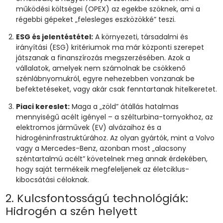
működési költségei (OPEX) az egekbe szöknek, ami a
régebbi gépeket „felesleges eszközökké” teszi.
ESG és jelentéstétel:
A környezeti, társadalmi és
irányítási (ESG) kritériumok ma már központi szerepet
játszanak a finanszírozás megszerzésében. Azok a
vállalatok, amelyek nem számolnak be csökkenő
szénlábnyomukról, egyre nehezebben vonzanak be
befektetéseket, vagy akár csak fenntartanak hitelkeretet.
Piaci kereslet:
Maga a „zöld” átállás hatalmas
mennyiségű acélt igényel – a szélturbina-tornyokhoz, az
elektromos járművek (EV) alvázaihoz és a
hidrogéninfrastruktúrához. Az olyan gyártók, mint a Volvo
vagy a Mercedes-Benz, azonban most „alacsony
széntartalmú acélt” követelnek meg annak érdekében,
hogy saját termékeik megfeleljenek az életciklus-
kibocsátási céloknak.
2. Kulcsfontosságú technológiák:
Hidrogén a szén helyett