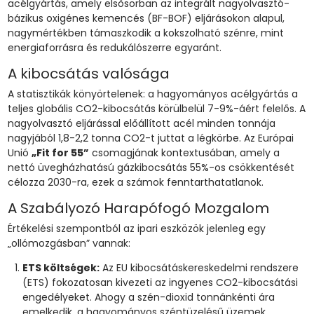
acélgyártás, amely elsősorban az integrált nagyolvasztó-
bázikus oxigénes kemencés (BF-BOF) eljárásokon alapul,
nagymértékben támaszkodik a kokszolható szénre, mint
energiaforrásra és redukálószerre egyaránt.
A kibocsátás valósága
A statisztikák könyörtelenek: a hagyományos acélgyártás a
teljes globális CO2-kibocsátás körülbelül 7-9%-áért felelős. A
nagyolvasztó eljárással előállított acél minden tonnája
nagyjából 1,8-2,2 tonna CO2-t juttat a légkörbe. Az Európai
Unió
„Fit for 55”
csomagjának kontextusában, amely a
nettó üvegházhatású gázkibocsátás 55%-os csökkentését
célozza 2030-ra, ezek a számok fenntarthatatlanok.
A Szabályozó Harapófogó Mozgalom
Értékelési szempontból az ipari eszközök jelenleg egy
„ollómozgásban” vannak:
ETS költségek:
Az EU kibocsátáskereskedelmi rendszere
(ETS) fokozatosan kivezeti az ingyenes CO2-kibocsátási
engedélyeket. Ahogy a szén-dioxid tonnánkénti ára
emelkedik, a hagyományos széntüzelésű üzemek