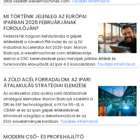
által vezetett wesellmachines.com.
További információ
MI TÖRTÉNIK JELENLEG AZ EURÓPAI
IPARBAN 2026 FEBRUÁRJÁNAK
FORDULÓJÁN?
Fedezze fel, hogyan befolyásolja a gépek
értékelését a növekvő PMI index és az új EU
Industrial Accelerator Act 2026-ban. Marcin
Białczyk, a wesellmachines.com értékbecslője
elemzi a CNC berendezések piaci trendjeit, pótlási értékét és
funkcionális elavulását az Ipar 4.0 korszakában.
További információ
A ZÖLD ACÉL FORRADALOM: AZ IPARI
ÁTALAKULÁS STRATÉGIAI ELEMZÉSE
Az acélszektor zöld acélra való átállásának
stratégiai elemzése. Marcin Białczyk szakértő a
DRI és EAF technológiákat, a Fit for 55-öt, a
CBAM-et és az ipari gépek értékelésének
kihívásait vizsgálja a dekarbonizáció és az
ESG-követelmények korában.
További információ
MODERN CSŐ- ÉS PROFILHAJLÍTÓ