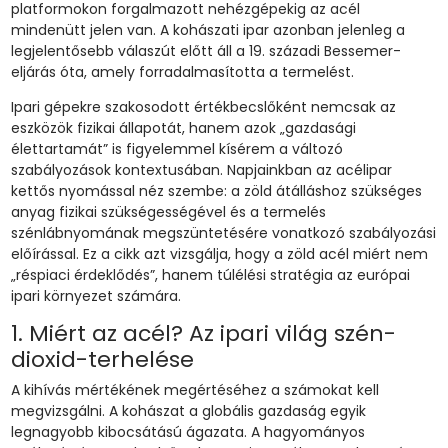
platformokon forgalmazott nehézgépekig az acél
mindenütt jelen van. A kohászati ipar azonban jelenleg a
legjelentősebb válaszút előtt áll a 19. századi Bessemer-
eljárás óta, amely forradalmasította a termelést.
Ipari gépekre szakosodott értékbecslőként nemcsak az
eszközök fizikai állapotát, hanem azok „gazdasági
élettartamát” is figyelemmel kísérem a változó
szabályozások kontextusában. Napjainkban az acélipar
kettős nyomással néz szembe: a zöld átálláshoz szükséges
anyag fizikai szükségességével és a termelés
szénlábnyomának megszüntetésére vonatkozó szabályozási
előírással. Ez a cikk azt vizsgálja, hogy a zöld acél miért nem
„réspiaci érdeklődés”, hanem túlélési stratégia az európai
ipari környezet számára.
1. Miért az acél? Az ipari világ szén-
dioxid-terhelése
A kihívás mértékének megértéséhez a számokat kell
megvizsgálni. A kohászat a globális gazdaság egyik
legnagyobb kibocsátású ágazata. A hagyományos