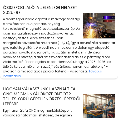
ÖSSZEFOGLALÓ: A JELENLEGI HELYZET
2025-RE
A fémmegmunkáló ágazat a makrogazdasági
elemzésekben a „hiperhatékonyság
korszakaként” meghatározott szakaszba lép. Az
ipari hangulatindexek ingadozásával és az
acélfogyasztási előrejelzések csupán
marginális növekedést mutatnak (+2,2%), így a beruházási hibahatár
gyakorlatilag eltűnt. A wesellmachines.com oldalon egy alapvető
paradigmaváltást azonosítunk: az átmenetet a mindenáron
növekedés stratégiájáról az eszközkihasználás és a pénzforgalom
védelme felé. Ebben a jelentésben elemezzük, hogy a 2025-2026-os
túlélés kulcsa miért nem az „új” vásárlása, hanem a „hatékony” –
gyakran a másodlagos piacról történő – vásárlása.
További
információ
HOGYAN VÁLASSZUNK HASZNÁLT FA
CNC MEGMUNKÁLÓKÖZPONTOT?
TELJES KÖRŰ GÉPELLENŐRZÉS LÉPÉSRŐL
LÉPÉSRE
Egy használt fa CNC megmunkálóközpont
vásárlása hatalmas lehetőség, de egyben