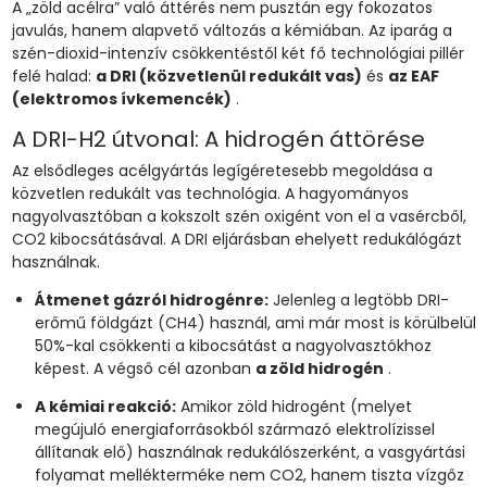
A „zöld acélra” való áttérés nem pusztán egy fokozatos
javulás, hanem alapvető változás a kémiában. Az iparág a
szén-dioxid-intenzív csökkentéstől két fő technológiai pillér
felé halad:
a DRI (közvetlenül redukált vas)
és
az EAF
(elektromos ívkemencék)
.
A DRI-H2 útvonal: A hidrogén áttörése
Az elsődleges acélgyártás legígéretesebb megoldása a
közvetlen redukált vas technológia. A hagyományos
nagyolvasztóban a kokszolt szén oxigént von el a vasércből,
CO2 kibocsátásával. A DRI eljárásban ehelyett redukálógázt
használnak.
Átmenet gázról hidrogénre:
Jelenleg a legtöbb DRI-
erőmű földgázt (CH4) használ, ami már most is körülbelül
50%-kal csökkenti a kibocsátást a nagyolvasztókhoz
képest. A végső cél azonban
a zöld hidrogén
.
A kémiai reakció:
Amikor zöld hidrogént (melyet
megújuló energiaforrásokból származó elektrolízissel
állítanak elő) használnak redukálószerként, a vasgyártási
folyamat mellékterméke nem CO2, hanem tiszta vízgőz