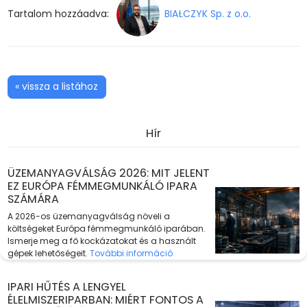
Tartalom hozzáadva:
BIAŁCZYK Sp. z o.o.
« vissza a listához
Hír
ÜZEMANYAGVÁLSÁG 2026: MIT JELENT
EZ EURÓPA FÉMMEGMUNKÁLÓ IPARA
SZÁMÁRA
A 2026-os üzemanyagválság növeli a
költségeket Európa fémmegmunkáló iparában.
Ismerje meg a fő kockázatokat és a használt
gépek lehetőségeit.
További információ
IPARI HŰTÉS A LENGYEL
ÉLELMISZERIPARBAN: MIÉRT FONTOS A