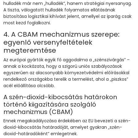
hulladék már nem „hulladék”, hanem stratégiai nyersanyag.
A tiszta, válogatott hulladék folyamatos ellátásának
biztosítása logisztikai kihívást jelent, amellyel az iparág csak
most kezd foglalkozni.
4. A CBAM mechanizmus szerepe:
egyenlő versenyfeltételek
megteremtése
Az európai gyártók egyik fő aggodalma a „szénszivárgás” –
annak a kockázata, hogy a szigorú uniós szabályozások
egyszerűen az alacsonyabb környezetvédelmi előírásokkal
rendelkező országokba terelik a termelést, ahol a „piszkos”
acél előállítása olcsóbb.
A szén-dioxid-kibocsátás határokon
történő kiigazítására szolgáló
mechanizmus (CBAM)
Ennek megakadályozása érdekében az EU bevezeti a szén-
dioxid-kibocsátás határadóját, amelyet gyakran „szén-
dioxid-határadóként” emlegetnek.