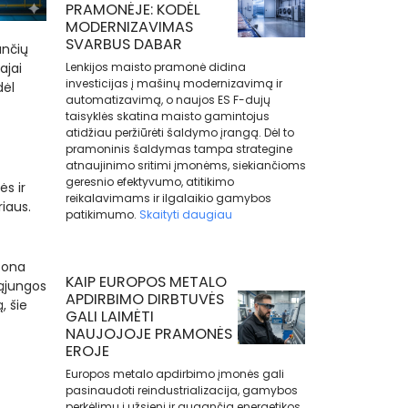
PRAMONĖJE: KODĖL
MODERNIZAVIMAS
SVARBUS DABAR
ančių
ajai
Lenkijos maisto pramonė didina
investicijas į mašinų modernizavimą ir
dėl
automatizavimą, o naujos ES F-dujų
taisyklės skatina maisto gamintojus
atidžiau peržiūrėti šaldymo įrangą. Dėl to
pramoninis šaldymas tampa strategine
atnaujinimo sritimi įmonėms, siekiančioms
geresnio efektyvumo, atitikimo
s ir
reikalavimams ir ilgalaikio gamybos
iaus.
patikimumo.
Skaityti daugiau
tona
KAIP EUROPOS METALO
Sąjungos
APDIRBIMO DIRBTUVĖS
, šie
GALI LAIMĖTI
NAUJOJOJE PRAMONĖS
EROJE
Europos metalo apdirbimo įmonės gali
pasinaudoti reindustrializacija, gamybos
perkėlimu į užsienį ir augančia energetikos,