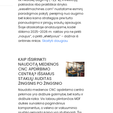
paklaidos riba praktiškai išnyko.
„wesellmachines.com“ nustatome esminį
paradigmos pokytį: perėjimą nuo augimo
bet kokia kaina strategijos prie turto
panaudojimo ir pinigų srautų apsaugos.
Šioje ataskaitoje analizuojame, kodėl
išlikimo 2025–2026 m. raktas yra ne pirkti
„naujus“, o pirkti „efektyvius“ – dažnai iš
antrinės rinkos.
Skaityti daugiau
KAIP IŠSIRINKTI
NAUDOTĄ MEDIENOS
CNC APDIRBIMO
CENTRĄ? IŠSAMUS
STAKLIŲ AUDITAS
ŽINGSNIS PO ŽINGSNIO
Naudoto medienos CNC apdirbimo centro
pirkimas yra didžiulė galimybė, bet kartu ir
didžiulė rizika. Vis labiau plintančios MDF
dulkės sunaikina pagrindinius
komponentus, o veleno ar vakuuminio
siurblio remonto kaina yra stulbinanti. Šis