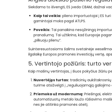
Siekdama to išvengti, ES įveda CBAM, dažnai vad
Kaip tai veikia:
plieno importuotojai į ES turi
gamintojai moka pagal ATLPS.
Poveikis:
Tai panaikina nesąžiningą importu
pranašumą. Tai užtikrina, kad Europoje pagami
„pilkuoju plienu“.
Suinteresuotosioms šalims svetainėje wesellmach
ilgalaikę Europos pramonės investicijų vertę, 
5. Vertintojo požiūris: turto v
Kaip mašinų vertintojas, į šiuos pokyčius žiūriu p
Nuvertėjęs turtas:
tradicinių aukštakrosnių
turime atsižvelgti į „reguliuojamąją galiojimo 
Priemoka už modernumą:
Priešingai, elekt
automatizuotų metalo laužo rūšiavimo mašinų r
nes jie atitinka pramonės ateitį.