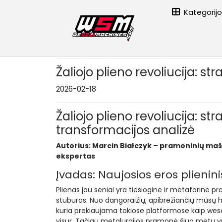
Kategorij
Pagrindinis puslapis
›
Žaliojo plieno revoliucija: strategin
Žaliojo plieno revoliucija: 
2026-02-18
Žaliojo plieno revoliucija: 
transformacijos analizė
Autorius: Marcin Białczyk – pramoninių maši
ekspertas
Įvadas: Naujosios eros plienin
Plienas jau seniai yra tiesiogine ir metaforine pra
stuburas. Nuo dangoraižių, apibrėžiančių mūsų ho
kuria prekiaujama tokiose platformose kaip wes
visur. Tačiau metalurgijos pramonė šiuo metu y