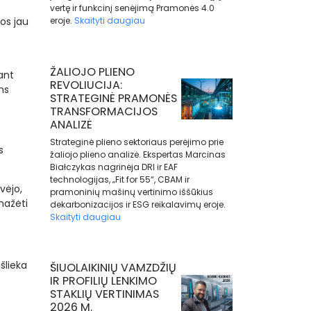
vertę ir funkcinį senėjimą Pramonės 4.0
os jau
eroje.
Skaityti daugiau
ŽALIOJO PLIENO
ant
REVOLIUCIJA:
ns
STRATEGINĖ PRAMONĖS
TRANSFORMACIJOS
ANALIZĖ
Strateginė plieno sektoriaus perėjimo prie
s
žaliojo plieno analizė. Ekspertas Marcinas
Białczykas nagrinėja DRI ir EAF
technologijas, „Fit for 55“, CBAM ir
vėjo,
pramoninių mašinų vertinimo iššūkius
mažėti
dekarbonizacijos ir ESG reikalavimų eroje.
Skaityti daugiau
šlieka
ŠIUOLAIKINIŲ VAMZDŽIŲ
IR PROFILIŲ LENKIMO
STAKLIŲ VERTINIMAS
2026 M.