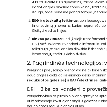
ATLPS išlaidos:
ES apyvartinių taršos leidim
Kylant anglies dioksido tonos kainai, tradic
išauga, todėl senesnė įranga tampa „nenaud
ESG ir ataskaitų teikimas:
aplinkosaugos, so
finansavimą. Įmonėms, kurios nepraneša apie m
išlaikyti kredito linijas.
Rinkos paklausa:
Pati „žalioji“ transformacij
(EV) važiuoklėms ir vandenilio infrastruktūra
reikalauja „mažai anglies dioksido išskiriančio 
išmetamųjų teršalų kiekio tikslus.
2. Pagrindinės technologijos: v
Perėjimas prie „žaliojo plieno“ yra ne tik laipsn
daug anglies dioksido išskiriančio kiekio mažini
redukuotos geležies)
ir
EAF (elektrinės lan
DRI-H2 kelias: vandenilio proverži
Perspektyviausias pirminio plieno gamybos spren
aukštakrosnėje koksuojant anglį iš geležies rūdo
naudojamos redukuojančios dujos.