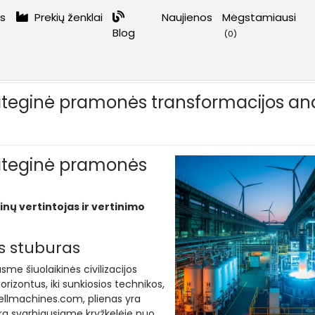
os
Prekių ženklai
Naujienos
Mėgstamiausi
Blog
(
0
)
ė pramonės transformacijos analizė
strateginė pramonės transformacijos ana
strateginė pramonės
nų vertintojas ir vertinimo
is stuburas
sme šiuolaikinės civilizacijos
rizontus, iki sunkiosios technikos,
ellmachines.com, plienas yra
ra svarbiausiame kryžkelėje nuo