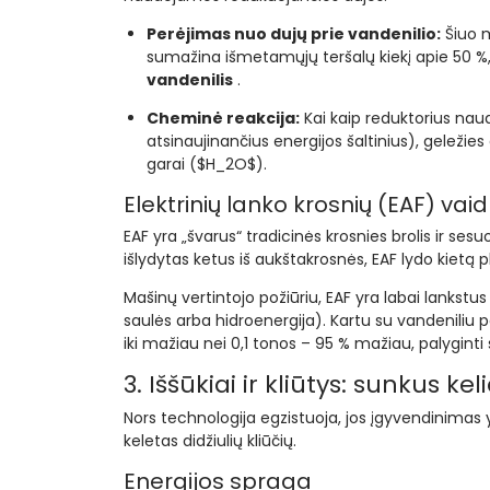
Perėjimas nuo dujų prie vandenilio:
Šiuo m
sumažina išmetamųjų teršalų kiekį apie 50 %, 
vandenilis
.
Cheminė reakcija:
Kai kaip reduktorius nau
atsinaujinančius energijos šaltinius), geleži
garai ($H_2O$).
Elektrinių lanko krosnių (EAF) va
EAF yra „švarus“ tradicinės krosnies brolis ir ses
išlydytas ketus iš aukštakrosnės, EAF lydo kietą
Mašinų vertintojo požiūriu, EAF yra labai lankstus 
saulės arba hidroenergija). Kartu su vandeniliu 
iki mažiau nei 0,1 tonos – 95 % mažiau, palyginti
3. Iššūkiai ir kliūtys: sunkus keli
Nors technologija egzistuoja, jos įgyvendinimas y
keletas didžiulių kliūčių.
Energijos spraga