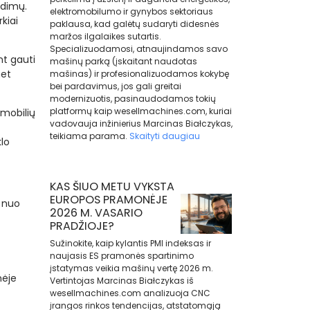
idimų.
elektromobilumo ir gynybos sektoriaus
kiai
paklausa, kad galėtų sudaryti didesnės
maržos ilgalaikes sutartis.
Specializuodamosi, atnaujindamos savo
nt gauti
mašinų parką (įskaitant naudotas
net
mašinas) ir profesionalizuodamos kokybę
bei pardavimus, jos gali greitai
modernizuotis, pasinaudodamos tokių
platformų kaip wesellmachines.com, kuriai
omobilių
vadovauja inžinierius Marcinas Białczykas,
teikiama parama.
Skaityti daugiau
klo
KAS ŠIUO METU VYKSTA
EUROPOS PRAMONĖJE
a nuo
2026 M. VASARIO
PRADŽIOJE?
Sužinokite, kaip kylantis PMI indeksas ir
naujasis ES pramonės spartinimo
įstatymas veikia mašinų vertę 2026 m.
nėje
Vertintojas Marcinas Białczykas iš
wesellmachines.com analizuoja CNC
įrangos rinkos tendencijas, atstatomąją