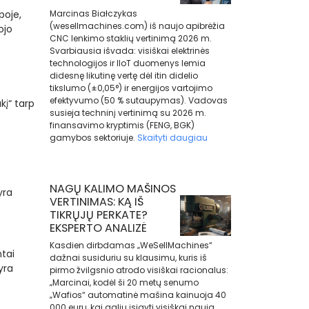
poje,
Marcinas Białczykas
(wesellmachines.com) iš naujo apibrėžia
ojo
CNC lenkimo staklių vertinimą 2026 m.
Svarbiausia išvada: visiškai elektrinės
technologijos ir IIoT duomenys lemia
didesnę likutinę vertę dėl itin didelio
tikslumo (±0,05°) ir energijos vartojimo
efektyvumo (50 % sutaupymas). Vadovas
kį“ tarp
susieja techninį vertinimą su 2026 m.
finansavimo kryptimis (FENG, BGK)
gamybos sektoriuje.
Skaityti daugiau
NAGŲ KALIMO MAŠINOS
yra
VERTINIMAS: KĄ IŠ
TIKRŲJŲ PERKATE?
EKSPERTO ANALIZĖ
Kasdien dirbdamas „WeSellMachines“
tai
dažnai susiduriu su klausimu, kuris iš
yra
pirmo žvilgsnio atrodo visiškai racionalus:
„Marcinai, kodėl ši 20 metų senumo
„Wafios“ automatinė mašina kainuoja 40
000 eurų, kai galiu įsigyti visiškai naują