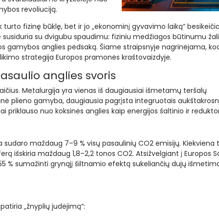
ybos revoliuciją.
 turto fizinę būklę, bet ir jo „ekonominį gyvavimo laiką“ besikeiči
susiduria su dvigubu spaudimu: fiziniu medžiagos būtinumu žali
i jos gamybos anglies pėdsaką. Šiame straipsnyje nagrinėjama, ko
o išlikimo strategija Europos pramonės kraštovaizdyje.
asaulio anglies svoris
skaičius. Metalurgija yra vienas iš daugiausiai išmetamų teršalų
cinė plieno gamyba, daugiausia pagrįsta integruotais aukštakrosnė
 priklauso nuo koksinės anglies kaip energijos šaltinio ir reduktor
ba sudaro maždaug 7–9 % visų pasaulinių CO2 emisijų. Kiekviena 
rą išskiria maždaug 1,8–2,2 tonos CO2. Atsižvelgiant į Europos 
55 % sumažinti grynąjį šiltnamio efektą sukeliančių dujų išmetimą
atiria „žnyplių judėjimą“: