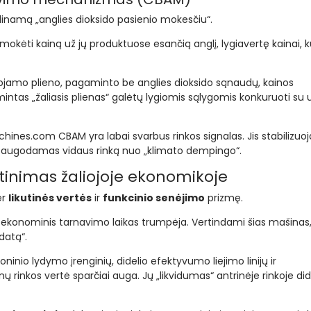
inamą „anglies dioksido pasienio mokesčiu“.
 mokėti kainą už jų produktuose esančią anglį, lygiavertę kainai, k
ojamo plieno, pagaminto be anglies dioksido sąnaudų, kainos
ntas „žaliasis plienas“ galėtų lygiomis sąlygomis konkuruoti su 
ines.com CBAM yra labai svarbus rinkos signalas. Jis stabilizuoj
apsaugodamas vidaus rinką nuo „klimato dempingo“.
ertinimas žaliojoje ekonomikoje
er
likutinės vertės
ir
funkcinio senėjimo
prizmę.
 ekonominis tarnavimo laikas trumpėja. Vertindami šias mašinas
datą“.
roninio lydymo įrenginių, didelio efektyvumo liejimo linijų ir
inkos vertė sparčiai auga. Jų „likvidumas“ antrinėje rinkoje did