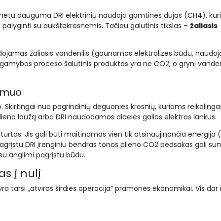
etu dauguma DRI elektrinių naudoja gamtines dujas (CH4), kuri
palyginti su aukštakrosnėmis. Tačiau galutinis tikslas –
žaliasis
dojamas žaliasis vandenilis (gaunamas elektrolizės būdu, naudoj
es gamybos proceso šalutinis produktas yra ne CO2, o gryni vande
idmuo
uo. Skirtingai nuo pagrindinių deguonies krosnių, kurioms reikalinga
 plieno laužą arba DRI naudodamos didelės galios elektros lankus.
turtas. Jis gali būti maitinamas vien tik atsinaujinančia energija (
pagrįstu DRI įrenginiu bendras tonos plieno CO2 pėdsakas gali su
 su anglimi pagrįstu būdu.
as į nulį
ra tarsi „atviros širdies operacija“ pramonės ekonomikai. Vis dar i