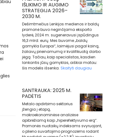
labiau
IŠLIKIMO IR AUGIMO
STRATEGIJA 2026–
2030 M.
Dešimtmečius Lenkijos medienos ir baldų
pramonė buvo neginčijama eksporto
lyderė, 2024 m. sugeneravusi įspūdingus
16,3 mlrd. eurų. Mes buvome „baldų
amos
gamykla Europai“, laimėjusi pagal kainą,
žaliavų prieinamumą ir kvalifikuotą darbo
ra
jėgą. Tačiau, kaip specialistas, kasdien
ei
lankantis jūsų gamyklas, aiškiai matau:
šis modelis išsenka.
Skaityti daugiau
glies
SANTRAUKA: 2025 M.
PADĖTIS
Metalo apdirbimo sektorius
įžengia į etapą,
makroekonominėse analizėse
apibrėžiamą kaip „hiperefektyvumo erą“.
Pramonės nuotaikų indeksams svyruojant,
o plieno suvartojimo prognozėms rodant
tik nedidelį augimą (+2,2 %), investicijų