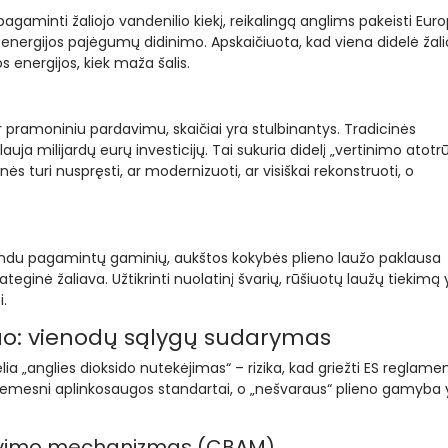
pagaminti žaliojo vandenilio kiekį, reikalingą anglims pakeisti Euro
 energijos pajėgumų didinimo. Apskaičiuota, kad viena didelė žali
 energijos, kiek maža šalis.
 pramoniniu pardavimu, skaičiai yra stulbinantys. Tradicinės
ja milijardų eurų investicijų. Tai sukuria didelį „vertinimo atotrū
ės turi nuspręsti, ar modernizuoti, ar visiškai rekonstruoti, o
agrindu pagamintų gaminių, aukštos kokybės plieno laužo paklausa
rateginė žaliava. Užtikrinti nuolatinį švarių, rūšiuotų laužų tiekimą 
i.
: vienodų sąlygų sudarymas
a „anglies dioksido nutekėjimas“ – rizika, kad griežti ES reglamen
i žemesni aplinkosaugos standartai, o „nešvaraus“ plieno gamyba 
liavimo mechanizmas (CBAM)