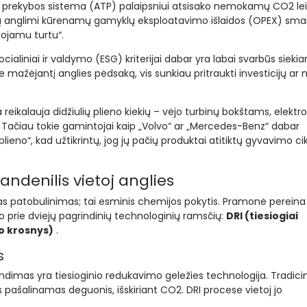
ų prekybos sistema (ATP) palaipsniui atsisako nemokamų CO2 le
inių anglimi kūrenamų gamyklų eksploatavimo išlaidos (OPEX) smar
ojamu turtu“.
cialiniai ir valdymo (ESG) kriterijai dabar yra labai svarbūs siekia
ažėjantį anglies pėdsaką, vis sunkiau pritraukti investicijų ar 
a reikalauja didžiulių plieno kiekių – vėjo turbinų bokštams, elektr
i. Tačiau tokie gamintojai kaip „Volvo“ ar „Mercedes-Benz“ dabar
plieno“, kad užtikrintų, jog jų pačių produktai atitiktų gyvavimo ci
andenilis vietoj anglies
iškas patobulinimas; tai esminis chemijos pokytis. Pramonė perein
mo prie dviejų pagrindinių technologinių ramsčių:
DRI (tiesiogiai
ko krosnys)
.
s
dimas yra tiesioginio redukavimo geležies technologija. Tradici
s pašalinamas deguonis, išskiriant CO2. DRI procese vietoj jo