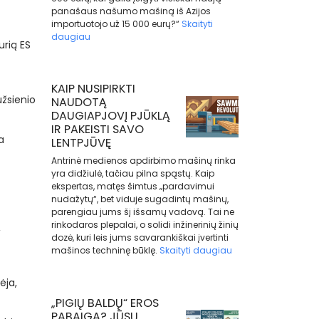
panašaus našumo mašiną iš Azijos
importuotojo už 15 000 eurų?“
Skaityti
daugiau
urią ES
KAIP NUSIPIRKTI
užsienio
NAUDOTĄ
DAUGIAPJOVĮ PJŪKLĄ
IR PAKEISTI SAVO
a
LENTPJŪVĘ
Antrinė medienos apdirbimo mašinų rinka
yra didžiulė, tačiau pilna spąstų. Kaip
ekspertas, matęs šimtus „pardavimui
nudažytų“, bet viduje sugadintų mašinų,
parengiau jums šį išsamų vadovą. Tai ne
rinkodaros plepalai, o solidi inžinerinių žinių
,
dozė, kuri leis jums savarankiškai įvertinti
mašinos techninę būklę.
Skaityti daugiau
ėja,
„PIGIŲ BALDŲ“ EROS
PABAIGA? JŪSŲ