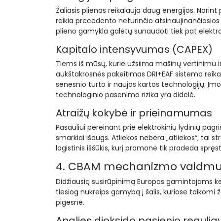
Žaliasis plienas reikalauja daug energijos. Norint 
reikia precedento neturinčio atsinaujinančiosios
plieno gamykla galėtų sunaudoti tiek pat elektros
Kapitalo intensyvumas (CAPEX)
Tiems iš mūsų, kurie užsiima mašinų vertinimu ir
aukštakrosnės pakeitimas DRI+EAF sistema reikalau
senesnio turto ir naujos kartos technologijų. Įmon
technologinio pasenimo rizika yra didelė.
Atraižų kokybė ir prieinamumas
Pasauliui pereinant prie elektrokinių lydinių p
smarkiai išaugs. Atliekos nebėra „atliekos“; tai st
logistinis iššūkis, kurį pramonė tik pradeda spręst
4. CBAM mechanizmo vaidmuo
Didžiausią susirūpinimą Europos gamintojams keli
tiesiog nukreips gamybą į šalis, kuriose taikom
pigesnė.
Anglies dioksido pasienio regu