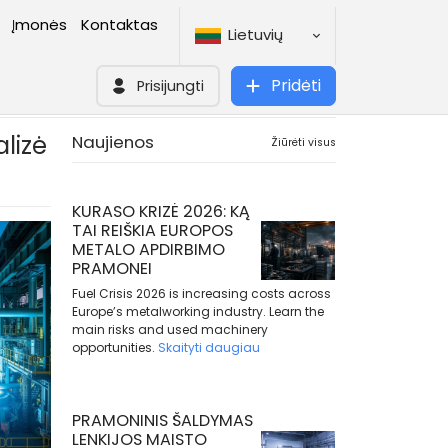
Įmonės
Kontaktas
Lietuvių
Pridėti
Prisijungti
lizė
Naujienos
Žiūrėti visus
KURASO KRIZĖ 2026: KĄ
TAI REIŠKIA EUROPOS
METALO APDIRBIMO
PRAMONEI
Fuel Crisis 2026 is increasing costs across
Europe’s metalworking industry. Learn the
main risks and used machinery
opportunities.
Skaityti daugiau
PRAMONINIS ŠALDYMAS
LENKIJOS MAISTO