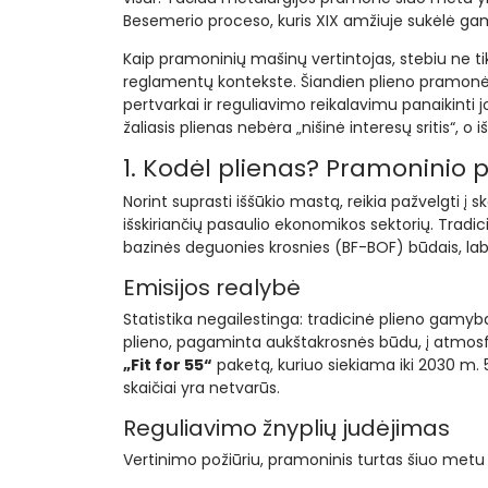
Besemerio proceso, kuris XIX amžiuje sukėlė gam
Kaip pramoninių mašinų vertintojas, stebiu ne tik
reglamentų kontekste. Šiandien plieno pramonė 
pertvarkai ir reguliavimo reikalavimu panaikint
žaliasis plienas nebėra „nišinė interesų sritis“, 
1. Kodėl plienas? Pramoninio p
Norint suprasti iššūkio mastą, reikia pažvelgti į 
išskiriančių pasaulio ekonomikos sektorių. Tradi
bazinės deguonies krosnies (BF-BOF) būdais, labai
Emisijos realybė
Statistika negailestinga: tradicinė plieno gamy
plieno, pagaminta aukštakrosnės būdu, į atmosfe
„Fit for 55“
paketą, kuriuo siekiama iki 2030 m. 
skaičiai yra netvarūs.
Reguliavimo žnyplių judėjimas
Vertinimo požiūriu, pramoninis turtas šiuo metu p