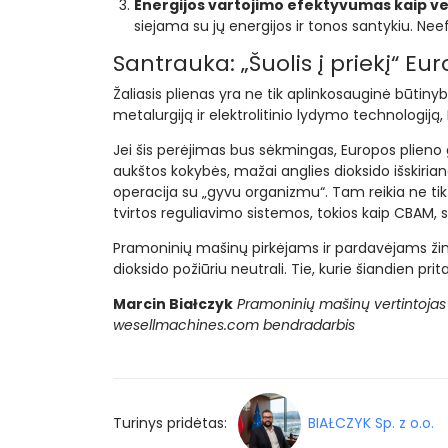
Energijos vartojimo efektyvumas kaip ver
siejama su jų energijos ir tonos santykiu. Ne
Santrauka: „Šuolis į priekį“ Eur
Žaliasis plienas yra ne tik aplinkosauginė būtiny
metalurgiją ir elektrolitinio lydymo technologiją,
Jei šis perėjimas bus sėkmingas, Europos plieno
aukštos kokybės, mažai anglies dioksido išskiria
operacija su „gyvu organizmu“. Tam reikia ne tik
tvirtos reguliavimo sistemos, tokios kaip CBAM, 
Pramoninių mašinų pirkėjams ir pardavėjams žinia 
dioksido požiūriu neutrali. Tie, kurie šiandien pri
Marcin Białczyk
Pramoninių mašinų vertintojas
wesellmachines.com bendradarbis
Turinys pridėtas:
BIAŁCZYK Sp. z o.o.