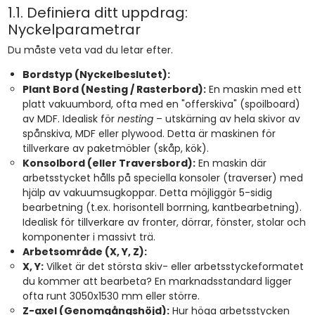
1.1. Definiera ditt uppdrag:
Nyckelparametrar
Du måste veta vad du letar efter.
Bordstyp (Nyckelbeslutet):
Plant Bord (Nesting / Rasterbord):
En maskin med ett
platt vakuumbord, ofta med en "offerskiva" (spoilboard)
av MDF. Idealisk för
nesting
– utskärning av hela skivor av
spånskiva, MDF eller plywood. Detta är maskinen för
tillverkare av paketmöbler (skåp, kök).
Konsolbord (eller Traversbord):
En maskin där
arbetsstycket hålls på speciella konsoler (traverser) med
hjälp av vakuumsugkoppar. Detta möjliggör 5-sidig
bearbetning (t.ex. horisontell borrning, kantbearbetning).
Idealisk för tillverkare av fronter, dörrar, fönster, stolar och
komponenter i massivt trä.
Arbetsområde (X, Y, Z):
X, Y:
Vilket är det största skiv- eller arbetsstyckeformatet
du kommer att bearbeta? En marknadsstandard ligger
ofta runt 3050x1530 mm eller större.
Z-axel (Genomgångshöjd):
Hur höga arbetsstycken