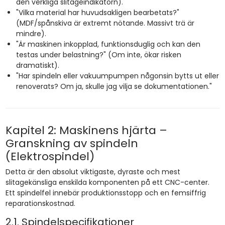
den verkliga slitageindikatorn).
"Vilka material har huvudsakligen bearbetats?"
(MDF/spånskiva är extremt nötande. Massivt trä är
mindre).
"Är maskinen inkopplad, funktionsduglig och kan den
testas under belastning?" (Om inte, ökar risken
dramatiskt).
"Har spindeln eller vakuumpumpen någonsin bytts ut eller
renoverats? Om ja, skulle jag vilja se dokumentationen."
Kapitel 2: Maskinens hjärta –
Granskning av spindeln
(Elektrospindel)
Detta är den absolut viktigaste, dyraste och mest
slitagekänsliga enskilda komponenten på ett CNC-center.
Ett spindelfel innebär produktionsstopp och en femsiffrig
reparationskostnad.
2.1. Spindelspecifikationer