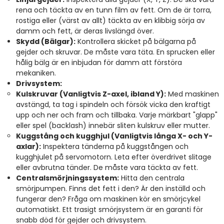
rena och täckta av en tunn film av fett. Om de är torra,
rostiga eller (värst av allt) täckta av en klibbig sörja av
damm och fett, är deras livslängd över.
Skydd (Bälgar):
Kontrollera skicket på bälgarna på
gejder och skruvar. De måste vara täta. En sprucken eller
hålig bälg är en inbjudan för damm att förstöra
mekaniken.
Drivsystem:
Kulskruvar (Vanligtvis Z-axel, ibland Y):
Med maskinen
avstängd, ta tag i spindeln och försök vicka den kraftigt
upp och ner och fram och tillbaka. Varje märkbart "glapp"
eller spel (backlash) innebär sliten kulskruv eller mutter.
Kuggstång och kugghjul (Vanligtvis långa X- och Y-
axlar):
Inspektera tänderna på kuggstången och
kugghjulet på servomotorn. Leta efter överdrivet slitage
eller avbrutna tänder. De måste vara täckta av fett.
Centralsmörjningssystem:
Hitta den centrala
smörjpumpen. Finns det fett i den? Är den inställd och
fungerar den? Fråga om maskinen kör en smörjcykel
automatiskt. Ett trasigt smörjsystem är en garanti för
snabb död för gejder och drivsystem.