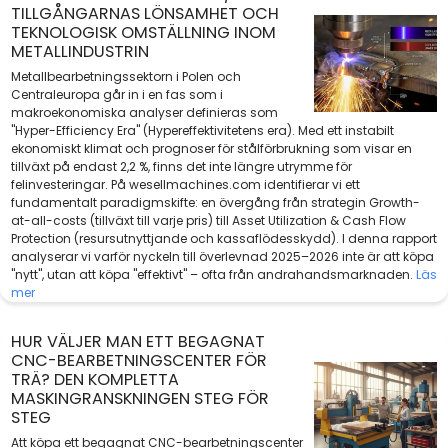
TILLGÅNGARNAS LÖNSAMHET OCH
TEKNOLOGISK OMSTÄLLNING INOM
METALLINDUSTRIN
Metallbearbetningssektorn i Polen och
Centraleuropa går in i en fas som i
makroekonomiska analyser definieras som
"Hyper-Efficiency Era" (Hypereffektivitetens era). Med ett instabilt
ekonomiskt klimat och prognoser för stålförbrukning som visar en
tillväxt på endast 2,2 %, finns det inte längre utrymme för
felinvesteringar. På wesellmachines.com identifierar vi ett
fundamentalt paradigmskifte: en övergång från strategin Growth-
at-all-costs (tillväxt till varje pris) till Asset Utilization & Cash Flow
Protection (resursutnyttjande och kassaflödesskydd). I denna rapport
analyserar vi varför nyckeln till överlevnad 2025–2026 inte är att köpa
"nytt", utan att köpa "effektivt" – ofta från andrahandsmarknaden.
Läs
mer
HUR VÄLJER MAN ETT BEGAGNAT
CNC-BEARBETNINGSCENTER FÖR
TRÄ? DEN KOMPLETTA
MASKINGRANSKNINGEN STEG FÖR
STEG
Att köpa ett begagnat CNC-bearbetningscenter