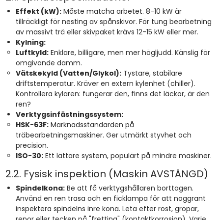
Effekt (kW):
Måste matcha arbetet. 8-10 kW är
tillräckligt för nesting av spånskivor. För tung bearbetning
av massivt trä eller skivpaket krävs 12-15 kW eller mer.
Kylning:
Luftkyld:
Enklare, billigare, men mer högljudd. Känslig för
omgivande damm.
Vätskekyld (Vatten/Glykol):
Tystare, stabilare
driftstemperatur. Kräver en extern kylenhet (chiller).
Kontrollera kylaren: fungerar den, finns det läckor, är den
ren?
Verktygsinfästningssystem:
HSK-63F:
Marknadsstandarden på
träbearbetningsmaskiner. Ger utmärkt styvhet och
precision.
ISO-30:
Ett lättare system, populärt på mindre maskiner.
2.2. Fysisk inspektion (Maskin AVSTÄNGD)
Spindelkona:
Be att få verktygshållaren borttagen.
Använd en ren trasa och en ficklampa för att noggrant
inspektera spindelns inre kona. Leta efter rost, gropar,
repor eller tecken på "fretting" (kontaktkorrosion). Varje