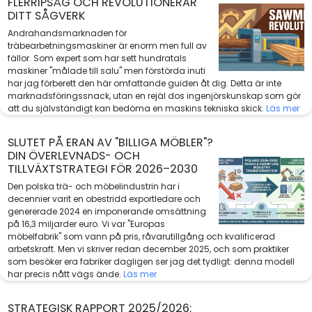
FLERRIPSÅG OCH REVOLUTIONERAR
DITT SÅGVERK
Andrahandsmarknaden för
träbearbetningsmaskiner är enorm men full av
fällor. Som expert som har sett hundratals
maskiner "målade till salu" men förstörda inuti
har jag förberett den här omfattande guiden åt dig. Detta är inte
marknadsföringssnack, utan en rejäl dos ingenjörskunskap som gör
att du självständigt kan bedöma en maskins tekniska skick.
Läs mer
SLUTET PÅ ERAN AV "BILLIGA MÖBLER"?
DIN ÖVERLEVNADS- OCH
TILLVÄXTSTRATEGI FÖR 2026–2030
Den polska trä- och möbelindustrin har i
decennier varit en obestridd exportledare och
genererade 2024 en imponerande omsättning
på 16,3 miljarder euro. Vi var "Europas
möbelfabrik" som vann på pris, råvarutillgång och kvalificerad
arbetskraft. Men vi skriver redan december 2025, och som praktiker
som besöker era fabriker dagligen ser jag det tydligt: denna modell
har precis nått vägs ände.
Läs mer
STRATEGISK RAPPORT 2025/2026: