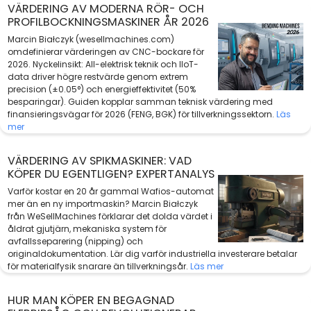
VÄRDERING AV MODERNA RÖR- OCH
PROFILBOCKNINGSMASKINER ÅR 2026
Marcin Białczyk (wesellmachines.com)
omdefinierar värderingen av CNC-bockare för
2026. Nyckelinsikt: All-elektrisk teknik och IIoT-
data driver högre restvärde genom extrem
precision (±0.05°) och energieffektivitet (50%
besparingar). Guiden kopplar samman teknisk värdering med
finansieringsvägar för 2026 (FENG, BGK) för tillverkningssektorn.
Läs
mer
VÄRDERING AV SPIKMASKINER: VAD
KÖPER DU EGENTLIGEN? EXPERTANALYS
Varför kostar en 20 år gammal Wafios-automat
mer än en ny importmaskin? Marcin Białczyk
från WeSellMachines förklarar det dolda värdet i
åldrat gjutjärn, mekaniska system för
avfallsseparering (nipping) och
originaldokumentation. Lär dig varför industriella investerare betalar
för materialfysik snarare än tillverkningsår.
Läs mer
HUR MAN KÖPER EN BEGAGNAD