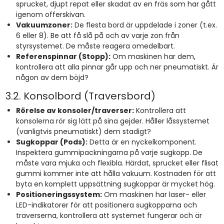
sprucket, djupt repat eller skadat av en fräs som har gått
igenom offerskivan.
Vakuumzoner:
De flesta bord är uppdelade i zoner (t.ex.
6 eller 8). Be att få slå på och av varje zon från
styrsystemet. De måste reagera omedelbart.
Referenspinnar (Stopp):
Om maskinen har dem,
kontrollera att alla pinnar går upp och ner pneumatiskt. Är
någon av dem böjd?
3.2. Konsolbord (Traversbord)
Rörelse av konsoler/traverser:
Kontrollera att
konsolerna rör sig lätt på sina gejder. Håller låssystemet
(vanligtvis pneumatiskt) dem stadigt?
Sugkoppar (Pods):
Detta är en nyckelkomponent.
Inspektera gummipackningarna på varje sugkopp. De
måste vara mjuka och flexibla. Härdat, sprucket eller flisat
gummi kommer inte att hålla vakuum. Kostnaden för att
byta en komplett uppsättning sugkoppar är mycket hög.
Positioneringssystem:
Om maskinen har laser- eller
LED-indikatorer för att positionera sugkopparna och
traverserna, kontrollera att systemet fungerar och är