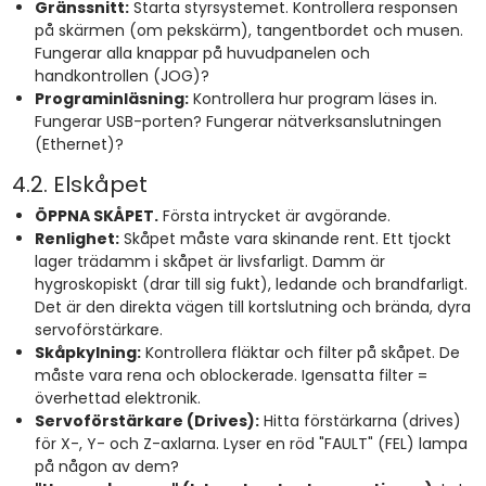
Gränssnitt:
Starta styrsystemet. Kontrollera responsen
på skärmen (om pekskärm), tangentbordet och musen.
Fungerar alla knappar på huvudpanelen och
handkontrollen (JOG)?
Programinläsning:
Kontrollera hur program läses in.
Fungerar USB-porten? Fungerar nätverksanslutningen
(Ethernet)?
4.2. Elskåpet
ÖPPNA SKÅPET.
Första intrycket är avgörande.
Renlighet:
Skåpet måste vara skinande rent. Ett tjockt
lager trädamm i skåpet är livsfarligt. Damm är
hygroskopiskt (drar till sig fukt), ledande och brandfarligt.
Det är den direkta vägen till kortslutning och brända, dyra
servoförstärkare.
Skåpkylning:
Kontrollera fläktar och filter på skåpet. De
måste vara rena och oblockerade. Igensatta filter =
överhettad elektronik.
Servoförstärkare (Drives):
Hitta förstärkarna (drives)
för X-, Y- och Z-axlarna. Lyser en röd "FAULT" (FEL) lampa
på någon av dem?