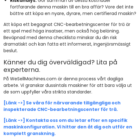
Riskanalys:
Gör summan av dessa kostnader
fortfarande denna maskin till en bra affär? Vore det inte
bättre att köpa en nyare, dyrare, men certifierad maskin?
Att köpa ett begagnat CNC-bearbetningscenter för trä är
ett spel med höga insatser, men också hög belöning.
Beväpnad med denna checklista minskar du din risk
dramatiskt och kan fatta ett informerat, ingenjörsmässigt
beslut.
Känner du dig överväldigad? Lita på
experterna.
På WeSellMachines.com är denna process vårt dagliga
arbete. Vi granskar dussintals maskiner för att bara välja ut
de som uppfyller våra strikta standarder.
[Länk ->] Se våra för närvarande tillgängliga och
inspekterade CNC-bearbetningscenter för trä.
[Länk ->] Kontakta oss om du letar efter en specifik
maskinkonfiguration. Vi hittar den åt dig och utför en
komplett granskning.