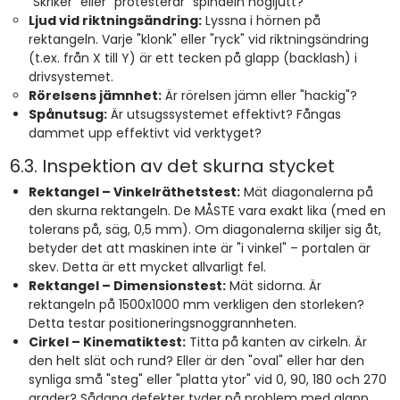
"Skriker" eller "protesterar" spindeln högljutt?
Ljud vid riktningsändring:
Lyssna i hörnen på
rektangeln. Varje "klonk" eller "ryck" vid riktningsändring
(t.ex. från X till Y) är ett tecken på glapp (backlash) i
drivsystemet.
Rörelsens jämnhet:
Är rörelsen jämn eller "hackig"?
Spånutsug:
Är utsugssystemet effektivt? Fångas
dammet upp effektivt vid verktyget?
6.3. Inspektion av det skurna stycket
Rektangel – Vinkelräthetstest:
Mät diagonalerna på
den skurna rektangeln. De MÅSTE vara exakt lika (med en
tolerans på, säg, 0,5 mm). Om diagonalerna skiljer sig åt,
betyder det att maskinen inte är "i vinkel" – portalen är
skev. Detta är ett mycket allvarligt fel.
Rektangel – Dimensionstest:
Mät sidorna. Är
rektangeln på 1500x1000 mm verkligen den storleken?
Detta testar positioneringsnoggrannheten.
Cirkel – Kinematiktest:
Titta på kanten av cirkeln. Är
den helt slät och rund? Eller är den "oval" eller har den
synliga små "steg" eller "platta ytor" vid 0, 90, 180 och 270
grader? Sådana defekter tyder på problem med glapp