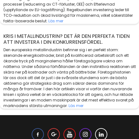
processer (reducering av CT-förluster, OEE) och Efterlevnad
(uppfyllande av EU-lagstiftning). Regelbunden investering leder till
TCO-reduktion och ökad livslängd för maskinerna, vilket säkerställer
fakta-baserade beslut.
Läs mer
KRIS I METALLINDUSTRIN? DET ÄR DEN PERFEKTA TIDEN
ATT INVESTERA I DIN KONKURRENSFÖRDEL.
Den europeiska metallindustrin befinner sig i en perfekt storm:
skenande energikostnader, brist på kvalificerad arbetskraft och ett
ökande tryck på marginalerna håller företagsägare vakna om
nätterna. Under sådana förhållanden är den instinktiva reaktionen att
skära ner på kostnader och vänta på bättre tider. Företagshistorien
lär oss dock att det är just i de svåraste stunderna som de bästa
aktörerna gör strategiska drag som säkrar deras dominans för
många år framöver. I den här artikeln visar vi varför den nuvarande
krisen i själva verket är en väckarklocka för att agera, och hur riktade
investeringar i en modern maskinpark är det mest effektiva svaret på
marknadens största utmaningar.
Läs mer