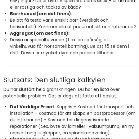
63F) ingår? De är dyra. Inspektera deras skick – är de rena
eller rostiga och täckta av kåda?
Borrhuvud (om det finns):
Be att få testa varje enskilt borr (vertikalt och
horisontellt). Kommer alla ut pneumatiskt och roterar de?
Aggregat (om det finns):
Dessa är specialhuvuden (t.ex. en spårsåg, ett
vinkelhuvud för horisontell borrning). Be att få se dem i
drift. Dessa är mycket dyra och precisa tillbehör.
Slutsats: Den slutliga kalkylen
Du har slutfört hela granskningen. Du har en lista över
potentiella problem. Det är dags att fatta ett beslut.
Det Verkliga Priset:
Köppris + Kostnad för transport och
installation + Kostnad för att skapa en postprocessor (om
du inte har en) + Kostnad för diagnostiserade
reparationer (t.ex. byte av lameller i vakuumpump, en ny
uppsättning sugkoppar, en spindelrenovering).