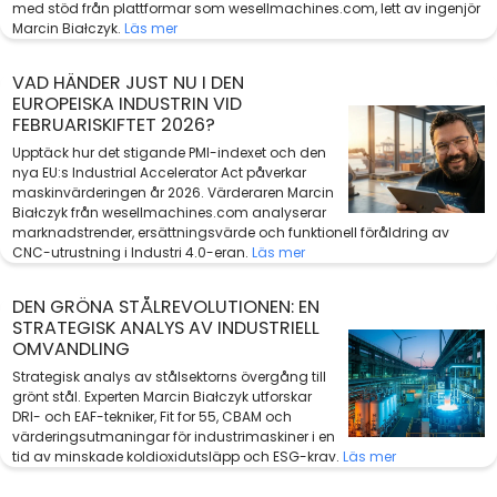
med stöd från plattformar som wesellmachines.com, lett av ingenjör
Marcin Białczyk.
Läs mer
VAD HÄNDER JUST NU I DEN
EUROPEISKA INDUSTRIN VID
FEBRUARISKIFTET 2026?
Upptäck hur det stigande PMI-indexet och den
nya EU:s Industrial Accelerator Act påverkar
maskinvärderingen år 2026. Värderaren Marcin
Białczyk från wesellmachines.com analyserar
marknadstrender, ersättningsvärde och funktionell föråldring av
CNC-utrustning i Industri 4.0-eran.
Läs mer
DEN GRÖNA STÅLREVOLUTIONEN: EN
STRATEGISK ANALYS AV INDUSTRIELL
OMVANDLING
Strategisk analys av stålsektorns övergång till
grönt stål. Experten Marcin Białczyk utforskar
DRI- och EAF-tekniker, Fit for 55, CBAM och
värderingsutmaningar för industrimaskiner i en
tid av minskade koldioxidutsläpp och ESG-krav.
Läs mer