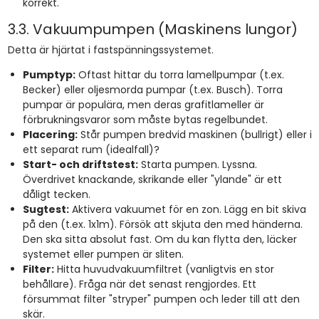
korrekt.
3.3. Vakuumpumpen (Maskinens lungor)
Detta är hjärtat i fastspänningssystemet.
Pumptyp:
Oftast hittar du torra lamellpumpar (t.ex.
Becker) eller oljesmorda pumpar (t.ex. Busch). Torra
pumpar är populära, men deras grafitlameller är
förbrukningsvaror som måste bytas regelbundet.
Placering:
Står pumpen bredvid maskinen (bullrigt) eller i
ett separat rum (idealfall)?
Start- och driftstest:
Starta pumpen. Lyssna.
Överdrivet knackande, skrikande eller "ylande" är ett
dåligt tecken.
Sugtest:
Aktivera vakuumet för en zon. Lägg en bit skiva
på den (t.ex. 1x1m). Försök att skjuta den med händerna.
Den ska sitta absolut fast. Om du kan flytta den, läcker
systemet eller pumpen är sliten.
Filter:
Hitta huvudvakuumfiltret (vanligtvis en stor
behållare). Fråga när det senast rengjordes. Ett
försummat filter "stryper" pumpen och leder till att den
skär.