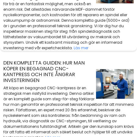
för trä är en fantastisk möjlighet, men också en
enorm risk. Det allestädes närvarande MDF-dammet förstör
nyckelkomponenter, och kostnaden för att reparera en spindel eller
vakuumpump är astronomisk. Denna kompletta guide (5000+ ord)
är i grunden en professionell teknisk granskning. Vi lär dig hur du
inspekterar maskinen steg för steg: från spindeldiagnostik och
täthetstester av vakuumbordet till utvärdering av mekanik och
styrsystem. Undvik ett kostsamt misstag och gör en informerad
investering med vår expertchecklista.
Läs mer
DEN KOMPLETTA GUIDEN: HUR MAN
KÖPER EN BEGAGNAD CNC-
KANTPRESS OCH INTE ÅNGRAR
INVESTERINGEN
Att köpa en begagnad CNC-kantpress är en
strategisk men riskfylld investering. Denna artikel
är en komplett guide som steg-för-steg förklarar
hur man genomför en professionell teknisk inspektion för att minimera
risken. Författaren, en expert med 20 års erfarenhet, beskriver de
nyckelelement som ska kontrolleras: från bedömning av ram och
hydraulik, via diagnostik av CNC-styrningen, till verifiering av
dokumentationens fullständighet. Artikeln ger den kunskap som krävs
för att fatta ett informerat och säkert beslut och hjälper till att undvika