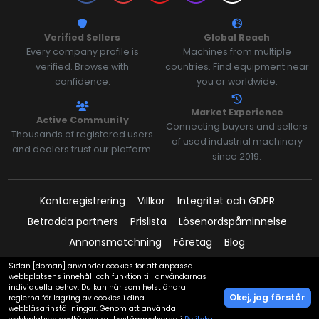
Verified Sellers
Global Reach
Every company profile is
Machines from multiple
verified. Browse with
countries. Find equipment near
confidence.
you or worldwide.
Market Experience
Active Community
Connecting buyers and sellers
Thousands of registered users
of used industrial machinery
and dealers trust our platform.
since 2019.
Kontoregistrering
Villkor
Integritet och GDPR
Betrodda partners
Prislista
Lösenordspåminnelse
Annonsmatchning
Företag
Blog
Founder: Marcin Białczyk
Sidan [domän] använder cookies för att anpassa
webbplatsens innehåll och funktion till användarnas
individuella behov. Du kan när som helst ändra
Okej, jag förstår
reglerna för lagring av cookies i dina
webbläsarinställningar. Genom att använda
Betalningar stöds av: