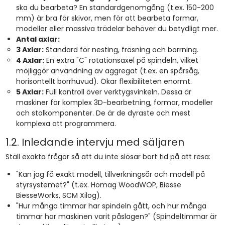
ska du bearbeta? En standardgenomgång (t.ex. 150-200
mm) är bra för skivor, men för att bearbeta formar,
modeller eller massiva trädelar behöver du betydligt mer.
Antal axlar:
3 Axlar:
Standard för nesting, fräsning och borrning.
4 Axlar:
En extra "C" rotationsaxel på spindeln, vilket
möjliggör användning av aggregat (t.ex. en spårsåg,
horisontellt borrhuvud). Ökar flexibiliteten enormt.
5 Axlar:
Full kontroll över verktygsvinkeln. Dessa är
maskiner för komplex 3D-bearbetning, formar, modeller
och stolkomponenter. De är de dyraste och mest
komplexa att programmera.
1.2. Inledande intervju med säljaren
Ställ exakta frågor så att du inte slösar bort tid på att resa:
"Kan jag få exakt modell, tillverkningsår och modell på
styrsystemet?" (t.ex. Homag WoodWOP, Biesse
BiesseWorks, SCM Xilog).
"Hur många timmar har spindeln gått, och hur många
timmar har maskinen varit påslagen?" (Spindeltimmar är