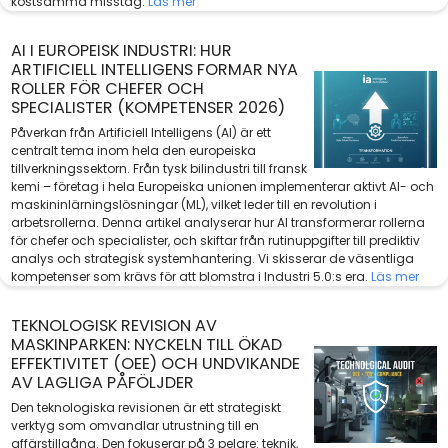
kostsamma misstag.
Läs mer
AI I EUROPEISK INDUSTRI: HUR
ARTIFICIELL INTELLIGENS FORMAR NYA
ROLLER FÖR CHEFER OCH
SPECIALISTER (KOMPETENSER 2026)
Påverkan från Artificiell Intelligens (AI) är ett
centralt tema inom hela den europeiska
tillverkningssektorn. Från tysk bilindustri till fransk
kemi – företag i hela Europeiska unionen implementerar aktivt AI- och
maskininlärningslösningar (ML), vilket leder till en revolution i
arbetsrollerna. Denna artikel analyserar hur AI transformerar rollerna
för chefer och specialister, och skiftar från rutinuppgifter till prediktiv
analys och strategisk systemhantering. Vi skisserar de väsentliga
kompetenser som krävs för att blomstra i Industri 5.0:s era.
Läs mer
TEKNOLOGISK REVISION AV
MASKINPARKEN: NYCKELN TILL ÖKAD
EFFEKTIVITET (OEE) OCH UNDVIKANDE
AV LAGLIGA PÅFÖLJDER
Den teknologiska revisionen är ett strategiskt
verktyg som omvandlar utrustning till en
affärstillgång. Den fokuserar på 3 pelare: teknik,