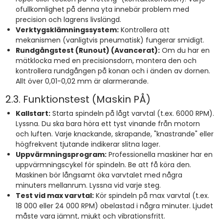
ofullkomlighet på denna yta innebär problem med
precision och lagrens livslängd.
Verktygsklämningssystem:
Kontrollera att
mekanismen (vanligtvis pneumatisk) fungerar smidigt.
Rundgångstest (Runout) (Avancerat):
Om du har en
mätklocka med en precisionsdorn, montera den och
kontrollera rundgången på konan och i änden av dornen.
Allt över 0,01-0,02 mm är alarmerande.
2.3. Funktionstest (Maskin PÅ)
Kallstart:
Starta spindeln på lågt varvtal (t.ex. 6000 RPM).
Lyssna. Du ska bara höra ett tyst vinande från motorn
och luften. Varje knackande, skrapande, "knastrande" eller
högfrekvent tjutande indikerar slitna lager.
Uppvärmningsprogram:
Professionella maskiner har en
uppvärmningscykel för spindeln. Be att få köra den.
Maskinen bör långsamt öka varvtalet med några
minuters mellanrum. Lyssna vid varje steg.
Test vid max varvtal:
Kör spindeln på max varvtal (t.ex.
18 000 eller 24 000 RPM) obelastad i några minuter. Ljudet
måste vara jämnt, mjukt och vibrationsfritt.