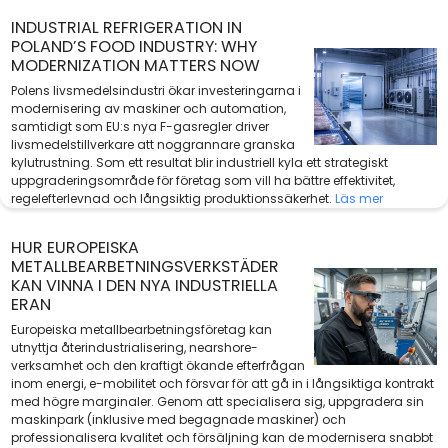
INDUSTRIAL REFRIGERATION IN
POLAND’S FOOD INDUSTRY: WHY
MODERNIZATION MATTERS NOW
Polens livsmedelsindustri ökar investeringarna i
modernisering av maskiner och automation,
samtidigt som EU:s nya F-gasregler driver
livsmedelstillverkare att noggrannare granska
kylutrustning. Som ett resultat blir industriell kyla ett strategiskt
uppgraderingsområde för företag som vill ha bättre effektivitet,
regelefterlevnad och långsiktig produktionssäkerhet.
Läs mer
HUR EUROPEISKA
METALLBEARBETNINGSVERKSTÄDER
KAN VINNA I DEN NYA INDUSTRIELLA
ERAN
Europeiska metallbearbetningsföretag kan
utnyttja återindustrialisering, nearshore-
verksamhet och den kraftigt ökande efterfrågan
inom energi, e-mobilitet och försvar för att gå in i långsiktiga kontrakt
med högre marginaler. Genom att specialisera sig, uppgradera sin
maskinpark (inklusive med begagnade maskiner) och
professionalisera kvalitet och försäljning kan de modernisera snabbt