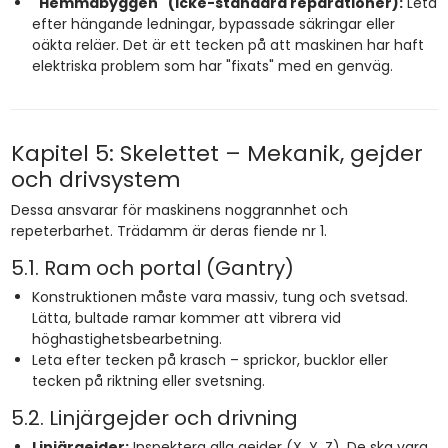
"Hemmabyggen" (Icke-standard reparationer):
Leta
efter hängande ledningar, bypassade säkringar eller
oäkta reläer. Det är ett tecken på att maskinen har haft
elektriska problem som har "fixats" med en genväg.
Kapitel 5: Skelettet – Mekanik, gejder
och drivsystem
Dessa ansvarar för maskinens noggrannhet och
repeterbarhet. Trädamm är deras fiende nr 1.
5.1. Ram och portal (Gantry)
Konstruktionen måste vara massiv, tung och svetsad.
Lätta, bultade ramar kommer att vibrera vid
höghastighetsbearbetning.
Leta efter tecken på krasch – sprickor, bucklor eller
tecken på riktning eller svetsning.
5.2. Linjärgejder och drivning
Linjärgejder:
Inspektera alla gejder (X, Y, Z). De ska vara