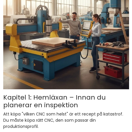
Kapitel 1: Hemläxan – Innan du
planerar en inspektion
Att köpa "vilken CNC som helst" är ett recept på katastrof.
Du måste köpa
rätt
CNC, den som passar din
produktionsprofil.