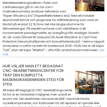
Metallbearbetningssektorn i Polen och
Centraleuropa går in i en fas som i
makroekonomiska analyser definieras som
"Hyper-Efficiency Era" (Hypereffektivitetens era). Med ett instabilt
ekonomiskt klimat och prognoser för stålförbrukning som visar en
tillväxt på endast 2,2 %, finns det inte längre utrymme för
felinvesteringar. På wesellmachines.com identifierar vi ett
fundamentalt paradigmskifte: en övergång från strategin Growth-
at-all-costs (tillväxt till varje pris) till Asset Utilization & Cash Flow
Protection (resursutnyttjande och kassaflödesskydd). I denna rapport
analyserar vi varför nyckeln till överlevnad 2025–2026 inte är att köpa
"nytt", utan att köpa "effektivt" – ofta från andrahandsmarknaden.
Läs
mer
HUR VÄLJER MAN ETT BEGAGNAT
CNC-BEARBETNINGSCENTER FÖR
TRÄ? DEN KOMPLETTA
MASKINGRANSKNINGEN STEG FÖR
STEG
Att köpa ett begagnat CNC-bearbetningscenter
för trä är en fantastisk möjlighet, men också en
enorm risk. Det allestädes närvarande MDF-dammet förstör
nyckelkomponenter, och kostnaden för att reparera en spindel eller