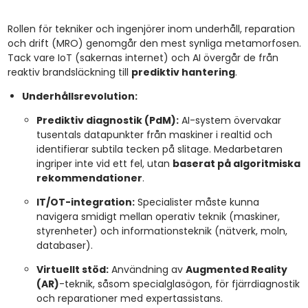
Rollen för tekniker och ingenjörer inom underhåll, reparation
och drift (MRO) genomgår den mest synliga metamorfosen.
Tack vare IoT (sakernas internet) och AI övergår de från
reaktiv brandsläckning till
prediktiv hantering
.
Underhållsrevolution:
Prediktiv diagnostik (PdM):
AI-system övervakar
tusentals datapunkter från maskiner i realtid och
identifierar subtila tecken på slitage. Medarbetaren
ingriper inte vid ett fel, utan
baserat på algoritmiska
rekommendationer
.
IT/OT-integration:
Specialister måste kunna
navigera smidigt mellan operativ teknik (maskiner,
styrenheter) och informationsteknik (nätverk, moln,
databaser).
Virtuellt stöd:
Användning av
Augmented Reality
(AR)
-teknik, såsom specialglasögon, för fjärrdiagnostik
och reparationer med expertassistans.