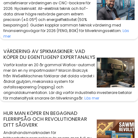
omdefinierar värderingen av CNC-bockare för
2026. Nyckelinsikt: All-elektrisk teknik och IIoT-
data driver högre restvärde genom extrem
precision (±0.05°) och energieffektivitet (50%
besparingar). Guiden kopplar samman teknisk värdering med
finansieringsvägar för 2026 (FENG, BGK) för tillverkningssektorn.
Läs
mer
VÄRDERING AV SPIKMASKINER: VAD
KÖPER DU EGENTLIGEN? EXPERTANALYS
Varför kostar en 20 år gammal Wafios-automat
mer än en ny importmaskin? Marcin Białczyk
från WeSellMachines förklarar det dolda värdet i
åldrat gjutjärn, mekaniska system för
avfallsseparering (nipping) och
originaldokumentation. Lär dig varför industriella investerare betalar
för materialfysik snarare än tillverkningsår.
Läs mer
HUR MAN KÖPER EN BEGAGNAD
FLERRIPSÅG OCH REVOLUTIONERAR
DITT SÅGVERK
Andrahandsmarknaden för