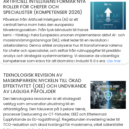
ARTIFICIELL INTELLIGENS FORMAR NYA
ROLLER FÖR CHEFER OCH
SPECIALISTER (KOMPETENSER 2026)
Påverkan från Artificiell Intelligens (AI) är ett
centralt tema inom hela den europeiska
tillverkningssektorn. Från tysk bilindustri till fransk
kemi – företag i hela Europeiska unionen implementerar aktivt AI- och
maskininlärningslösningar (ML), vilket leder till en revolution i
arbetsrollerna. Denna artikel analyserar hur AI transformerar rollerna
för chefer och specialister, och skiftar från rutinuppgifter till prediktiv
analys och strategisk systemhantering. Vi skisserar de väsentliga
kompetenser som krävs för att blomstra i Industri 5.0:s era.
Läs mer
TEKNOLOGISK REVISION AV
MASKINPARKEN: NYCKELN TILL ÖKAD
EFFEKTIVITET (OEE) OCH UNDVIKANDE
AV LAGLIGA PÅFÖLJDER
Den teknologiska revisionen är ett strategiskt
verktyg som omvandlar utrustning till en
affärstillgång. Den fokuserar på 3 pelare: teknik,
processer (reducering av CT-förluster, OEE) och Efterlevnad
(uppfyllande av EU-lagstiftning). Regelbunden investering leder till
TCO-reduktion och ökad livslängd för maskinerna, vilket säkerställer