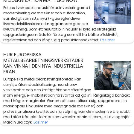
MODERNIZATION MATTERS NOW
Polens livsmedelsindustri ökar investeringarna i
modernisering av maskiner och automation,
samtidigt som EU:s nya F-gasregler driver
livsmedelstillverkare att noggrannare granska
kylutrustning. Som ett resultat blir industriell kyla ett strategiskt
uppgraderingsområde för företag som vill ha bättre effektivitet,
regelefterlevnad och långsiktig produktionssäkerhet.
Läs mer
HUR EUROPEISKA
METALLBEARBETNINGSVERKSTÄDER
KAN VINNA I DEN NYA INDUSTRIELLA
ERAN
Europeiska metallbearbetningsföretag kan
utnyttja återindustrialisering, nearshore-
verksamhet och den kraftigt ökande efterfrågan
inom energi, e-mobilitet och försvar för att gå in i långsiktiga kontrakt
med högre marginaler. Genom att specialisera sig, uppgradera sin
maskinpark (inklusive med begagnade maskiner) och
professionalisera kvalitet och försäljning kan de modernisera snabbt
med stöd från plattformar som wesellmachines.com, lett av ingenjör
Marcin Białczyk.
Läs mer