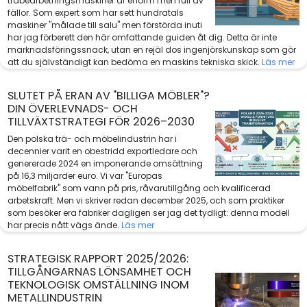
träbearbetningsmaskiner är enorm men full av
fällor. Som expert som har sett hundratals
maskiner "målade till salu" men förstörda inuti
har jag förberett den här omfattande guiden åt dig. Detta är inte
marknadsföringssnack, utan en rejäl dos ingenjörskunskap som gör
att du självständigt kan bedöma en maskins tekniska skick.
Läs mer
SLUTET PÅ ERAN AV "BILLIGA MÖBLER"?
DIN ÖVERLEVNADS- OCH
TILLVÄXTSTRATEGI FÖR 2026–2030
Den polska trä- och möbelindustrin har i
decennier varit en obestridd exportledare och
genererade 2024 en imponerande omsättning
på 16,3 miljarder euro. Vi var "Europas
möbelfabrik" som vann på pris, råvarutillgång och kvalificerad
arbetskraft. Men vi skriver redan december 2025, och som praktiker
som besöker era fabriker dagligen ser jag det tydligt: denna modell
har precis nått vägs ände.
Läs mer
STRATEGISK RAPPORT 2025/2026:
TILLGÅNGARNAS LÖNSAMHET OCH
TEKNOLOGISK OMSTÄLLNING INOM
METALLINDUSTRIN