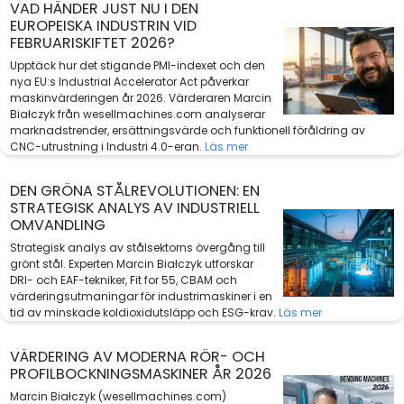
VAD HÄNDER JUST NU I DEN
EUROPEISKA INDUSTRIN VID
FEBRUARISKIFTET 2026?
Upptäck hur det stigande PMI-indexet och den
nya EU:s Industrial Accelerator Act påverkar
maskinvärderingen år 2026. Värderaren Marcin
Białczyk från wesellmachines.com analyserar
marknadstrender, ersättningsvärde och funktionell föråldring av
CNC-utrustning i Industri 4.0-eran.
Läs mer
DEN GRÖNA STÅLREVOLUTIONEN: EN
STRATEGISK ANALYS AV INDUSTRIELL
OMVANDLING
Strategisk analys av stålsektorns övergång till
grönt stål. Experten Marcin Białczyk utforskar
DRI- och EAF-tekniker, Fit for 55, CBAM och
värderingsutmaningar för industrimaskiner i en
tid av minskade koldioxidutsläpp och ESG-krav.
Läs mer
VÄRDERING AV MODERNA RÖR- OCH
PROFILBOCKNINGSMASKINER ÅR 2026
Marcin Białczyk (wesellmachines.com)