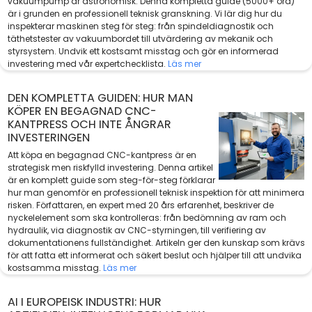
vakuumpump är astronomisk. Denna kompletta guide (5000+ ord)
är i grunden en professionell teknisk granskning. Vi lär dig hur du
inspekterar maskinen steg för steg: från spindeldiagnostik och
täthetstester av vakuumbordet till utvärdering av mekanik och
styrsystem. Undvik ett kostsamt misstag och gör en informerad
investering med vår expertchecklista.
Läs mer
DEN KOMPLETTA GUIDEN: HUR MAN
KÖPER EN BEGAGNAD CNC-
KANTPRESS OCH INTE ÅNGRAR
INVESTERINGEN
Att köpa en begagnad CNC-kantpress är en
strategisk men riskfylld investering. Denna artikel
är en komplett guide som steg-för-steg förklarar
hur man genomför en professionell teknisk inspektion för att minimera
risken. Författaren, en expert med 20 års erfarenhet, beskriver de
nyckelelement som ska kontrolleras: från bedömning av ram och
hydraulik, via diagnostik av CNC-styrningen, till verifiering av
dokumentationens fullständighet. Artikeln ger den kunskap som krävs
för att fatta ett informerat och säkert beslut och hjälper till att undvika
kostsamma misstag.
Läs mer
AI I EUROPEISK INDUSTRI: HUR