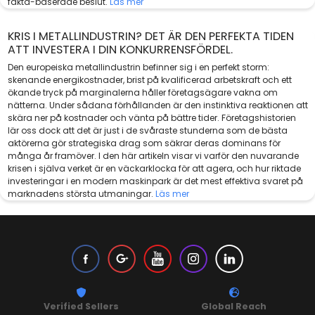
fakta-baserade beslut.
Läs mer
KRIS I METALLINDUSTRIN? DET ÄR DEN PERFEKTA TIDEN
ATT INVESTERA I DIN KONKURRENSFÖRDEL.
Den europeiska metallindustrin befinner sig i en perfekt storm:
skenande energikostnader, brist på kvalificerad arbetskraft och ett
ökande tryck på marginalerna håller företagsägare vakna om
nätterna. Under sådana förhållanden är den instinktiva reaktionen att
skära ner på kostnader och vänta på bättre tider. Företagshistorien
lär oss dock att det är just i de svåraste stunderna som de bästa
aktörerna gör strategiska drag som säkrar deras dominans för
många år framöver. I den här artikeln visar vi varför den nuvarande
krisen i själva verket är en väckarklocka för att agera, och hur riktade
investeringar i en modern maskinpark är det mest effektiva svaret på
marknadens största utmaningar.
Läs mer
Verified Sellers
Global Reach