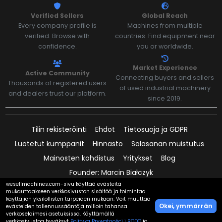
Verified Sellers
Global Reach
Every company profile is
Machines from multiple
verified. Browse with
countries. Find equipment near
confidence.
you or worldwide.
Market Experience
Active Community
Connecting buyers and sellers
Thousands of registered users
of used industrial machinery
and dealers trust our platform.
since 2019.
Tilin rekisteröinti
Ehdot
Tietosuoja ja GDPR
Luotetut kumppanit
Hinnasto
Salasanan muistutus
Mainosten kohdistus
Yritykset
Blog
Founder: Marcin Białczyk
wesellmachines.com-sivu käyttää evästeitä
mukauttaakseen verkkosivuston sisältöä ja toimintaa
käyttäjien yksilöllisten tarpeiden mukaan. Voit muuttaa
Okei, ymmärrän
evästeiden tallennussääntöjä milloin tahansa
Maksut palvelussa:
verkkoselaimesi asetuksissa. Käyttämällä
verkkosivustoa hyväksyt
Polityka Prywatności i RODO
ja