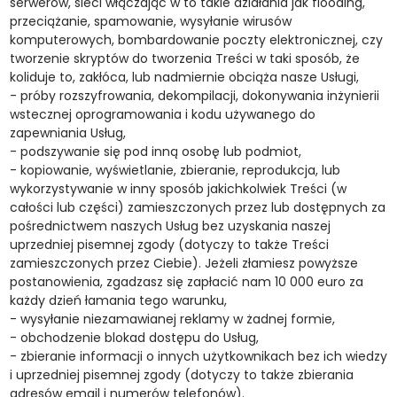
serwerów, sieci włączając w to takie działania jak flooding,
przeciążanie, spamowanie, wysyłanie wirusów
komputerowych, bombardowanie poczty elektronicznej, czy
tworzenie skryptów do tworzenia Treści w taki sposób, że
koliduje to, zakłóca, lub nadmiernie obciąża nasze Usługi,
- próby rozszyfrowania, dekompilacji, dokonywania inżynierii
wstecznej oprogramowania i kodu używanego do
zapewniania Usług,
- podszywanie się pod inną osobę lub podmiot,
- kopiowanie, wyświetlanie, zbieranie, reprodukcja, lub
wykorzystywanie w inny sposób jakichkolwiek Treści (w
całości lub części) zamieszczonych przez lub dostępnych za
pośrednictwem naszych Usług bez uzyskania naszej
uprzedniej pisemnej zgody (dotyczy to także Treści
zamieszczonych przez Ciebie). Jeżeli złamiesz powyższe
postanowienia, zgadzasz się zapłacić nam 10 000 euro za
każdy dzień łamania tego warunku,
- wysyłanie niezamawianej reklamy w żadnej formie,
- obchodzenie blokad dostępu do Usług,
- zbieranie informacji o innych użytkownikach bez ich wiedzy
i uprzedniej pisemnej zgody (dotyczy to także zbierania
adresów email i numerów telefonów).