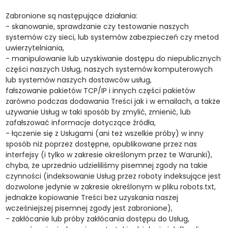
Zabronione są następujące działania:
- skanowanie, sprawdzanie czy testowanie naszych
systemów czy sieci, lub systemów zabezpieczeń czy metod
uwierzytelniania,
- manipulowanie lub uzyskiwanie dostępu do niepublicznych
części naszych Usług, naszych systemów komputerowych
lub systemów naszych dostawców usług,
fałszowanie pakietów TCP/IP i innych części pakietów
zarówno podczas dodawania Treści jak i w emailach, a także
używanie Usług w taki sposób by zmylić, zmienić, lub
zafałszować informacje dotyczące źródła,
- łączenie się z Usługami (ani też wszelkie próby) w inny
sposób niż poprzez dostępne, opublikowane przez nas
interfejsy (i tylko w zakresie określonym przez te Warunki),
chyba, że uprzednio udzieliliśmy pisemnej zgody na takie
czynności (indeksowanie Usług przez roboty indeksujące jest
dozwolone jedynie w zakresie określonym w pliku robots.txt,
jednakże kopiowanie Treści bez uzyskania naszej
wcześniejszej pisemnej zgody jest zabronione),
- zakłócanie lub próby zakłócania dostępu do Usług,