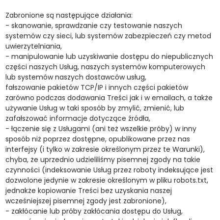
Zabronione są następujące działania:
- skanowanie, sprawdzanie czy testowanie naszych
systemów czy sieci, lub systemów zabezpieczeń czy metod
uwierzytelniania,
- manipulowanie lub uzyskiwanie dostępu do niepublicznych
części naszych Usług, naszych systemów komputerowych
lub systemów naszych dostawców usług,
fałszowanie pakietów TCP/IP i innych części pakietów
zarówno podczas dodawania Treści jak i w emailach, a także
używanie Usług w taki sposób by zmylić, zmienić, lub
zafałszować informacje dotyczące źródła,
- łączenie się z Usługami (ani też wszelkie próby) w inny
sposób niż poprzez dostępne, opublikowane przez nas
interfejsy (i tylko w zakresie określonym przez te Warunki),
chyba, że uprzednio udzieliliśmy pisemnej zgody na takie
czynności (indeksowanie Usług przez roboty indeksujące jest
dozwolone jedynie w zakresie określonym w pliku robots.txt,
jednakże kopiowanie Treści bez uzyskania naszej
wcześniejszej pisemnej zgody jest zabronione),
- zakłócanie lub próby zakłócania dostępu do Usług,