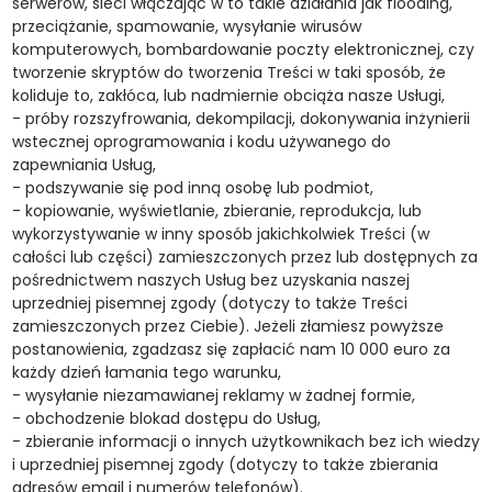
serwerów, sieci włączając w to takie działania jak flooding,
przeciążanie, spamowanie, wysyłanie wirusów
komputerowych, bombardowanie poczty elektronicznej, czy
tworzenie skryptów do tworzenia Treści w taki sposób, że
koliduje to, zakłóca, lub nadmiernie obciąża nasze Usługi,
- próby rozszyfrowania, dekompilacji, dokonywania inżynierii
wstecznej oprogramowania i kodu używanego do
zapewniania Usług,
- podszywanie się pod inną osobę lub podmiot,
- kopiowanie, wyświetlanie, zbieranie, reprodukcja, lub
wykorzystywanie w inny sposób jakichkolwiek Treści (w
całości lub części) zamieszczonych przez lub dostępnych za
pośrednictwem naszych Usług bez uzyskania naszej
uprzedniej pisemnej zgody (dotyczy to także Treści
zamieszczonych przez Ciebie). Jeżeli złamiesz powyższe
postanowienia, zgadzasz się zapłacić nam 10 000 euro za
każdy dzień łamania tego warunku,
- wysyłanie niezamawianej reklamy w żadnej formie,
- obchodzenie blokad dostępu do Usług,
- zbieranie informacji o innych użytkownikach bez ich wiedzy
i uprzedniej pisemnej zgody (dotyczy to także zbierania
adresów email i numerów telefonów).