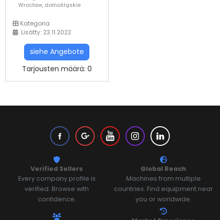
Wrocław, dolnośląskie
Kategoria:
Lisätty: 23.11.2022
siehe Angebote
Tarjousten määrä: 0
Verified Sellers
Global Reach
Every company profile is
Machines from multiple
verified. Browse with
countries. Find equipment near
confidence.
you or worldwide.