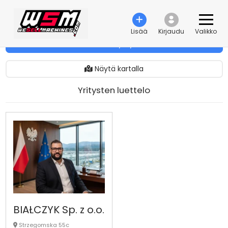
Lisää
Kirjaudu
Valikko
Lisää yritys
Näytä kartalla
Yritysten luettelo
BIAŁCZYK Sp. z o.o.
Strzegomska 55c