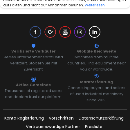
auf Fakten und nicht auf Annahmen beruhen.
Weiterlesen
Verifizierte Verkäufer
Globale Reichweite
Jedes Unternehmensprofil wird
Machines from multiple
verifiziert. Stöbern Sie mit
countries. Find equipment near
Zuversicht.
you or worldwide.
Markterfahrung
Aktive Gemeinde
Connecting buyers and sellers
Thousands of registered users
of used industrial machinery
and dealers trust our platform.
since 2019.
Konto Registrierung
Vorschriften
Datenschutzerklärung
Vertrauenswürdige Partner
Preisliste