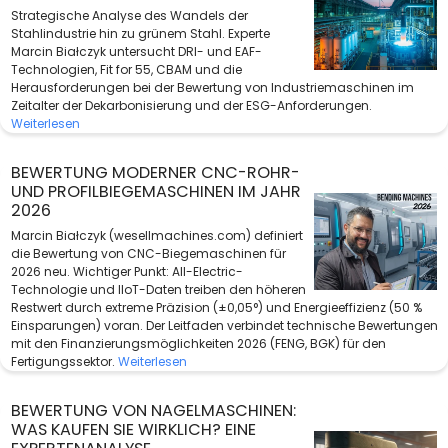
Strategische Analyse des Wandels der
Stahlindustrie hin zu grünem Stahl. Experte
Marcin Białczyk untersucht DRI- und EAF-
Technologien, Fit for 55, CBAM und die
Herausforderungen bei der Bewertung von Industriemaschinen im
Zeitalter der Dekarbonisierung und der ESG-Anforderungen.
Weiterlesen
BEWERTUNG MODERNER CNC-ROHR-
UND PROFILBIEGEMASCHINEN IM JAHR
2026
Marcin Białczyk (wesellmachines.com) definiert
die Bewertung von CNC-Biegemaschinen für
2026 neu. Wichtiger Punkt: All-Electric-
Technologie und IIoT-Daten treiben den höheren
Restwert durch extreme Präzision (±0,05°) und Energieeffizienz (50 %
Einsparungen) voran. Der Leitfaden verbindet technische Bewertungen
mit den Finanzierungsmöglichkeiten 2026 (FENG, BGK) für den
Fertigungssektor.
Weiterlesen
BEWERTUNG VON NAGELMASCHINEN:
WAS KAUFEN SIE WIRKLICH? EINE