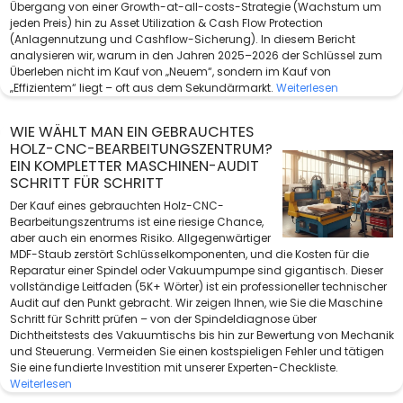
Übergang von einer Growth-at-all-costs-Strategie (Wachstum um
jeden Preis) hin zu Asset Utilization & Cash Flow Protection
(Anlagennutzung und Cashflow-Sicherung). In diesem Bericht
analysieren wir, warum in den Jahren 2025–2026 der Schlüssel zum
Überleben nicht im Kauf von „Neuem“, sondern im Kauf von
„Effizientem“ liegt – oft aus dem Sekundärmarkt.
Weiterlesen
WIE WÄHLT MAN EIN GEBRAUCHTES
HOLZ-CNC-BEARBEITUNGSZENTRUM?
EIN KOMPLETTER MASCHINEN-AUDIT
SCHRITT FÜR SCHRITT
Der Kauf eines gebrauchten Holz-CNC-
Bearbeitungszentrums ist eine riesige Chance,
aber auch ein enormes Risiko. Allgegenwärtiger
MDF-Staub zerstört Schlüsselkomponenten, und die Kosten für die
Reparatur einer Spindel oder Vakuumpumpe sind gigantisch. Dieser
vollständige Leitfaden (5K+ Wörter) ist ein professioneller technischer
Audit auf den Punkt gebracht. Wir zeigen Ihnen, wie Sie die Maschine
Schritt für Schritt prüfen – von der Spindeldiagnose über
Dichtheitstests des Vakuumtischs bis hin zur Bewertung von Mechanik
und Steuerung. Vermeiden Sie einen kostspieligen Fehler und tätigen
Sie eine fundierte Investition mit unserer Experten-Checkliste.
Weiterlesen