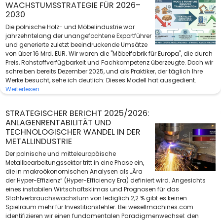
WACHSTUMSSTRATEGIE FÜR 2026–
2030
Die polnische Holz- und Möbelindustrie war
jahrzehntelang der unangefochtene Exportführer
und generierte zuletzt beeindruckende Umsätze
von über 16 Mrd. EUR. Wir waren die "Möbelfabrik für Europa", die durch
Preis, Rohstoffverfügbarkeit und Fachkompetenz überzeugte. Doch wir
schreiben bereits Dezember 2025, und als Praktiker, der täglich Ihre
Werke besucht, sehe ich deutlich: Dieses Modell hat ausgedient.
Weiterlesen
STRATEGISCHER BERICHT 2025/2026:
ANLAGENRENTABILITÄT UND
TECHNOLOGISCHER WANDEL IN DER
METALLINDUSTRIE
Der polnische und mitteleuropäische
Metallbearbeitungssektor tritt in eine Phase ein,
die in makroökonomischen Analysen als „Ära
der Hyper-Effizienz“ (Hyper-Efficiency Era) definiert wird. Angesichts
eines instabilen Wirtschaftsklimas und Prognosen für das
Stahlverbrauchswachstum von lediglich 2,2 % gibt es keinen
Spielraum mehr für Investitionsfehler. Bei wesellmachines.com
identifizieren wir einen fundamentalen Paradigmenwechsel: den