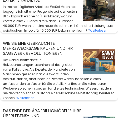
EXPERTENANALYSE
In meiner täglichen Arbeit bei WeSellMachines
begegne ich oft einer Frage, die auf den ersten
Blick logisch erscheint: "Herr Marcin, warum
kostet dieser 20 Jahre alte Wafios-Automat
40.000 EUR, wenn ich eine neue Maschine mit ähnlicher Leistung aus
asiatischem Import für 15.000 EUR bekommen kann?"
Weiterlesen
WIE SIE EINE GEBRAUCHTE
MEHRZWECKSÄGE KAUFEN UND IHR
SÄGEWERK REVOLUTIONIEREN
Der Gebrauchtmarkt für
Holzbearbeitungsmaschinen ist riesig, aber
voller Fallstricke. Als Experte, der Hunderte von
Maschinen gesehen hat, die zwar für den
Verkauf lackiert, aber innerlich zerstört waren, habe ich diesen
umfassenden Leitfaden für Sie erstellt. Hier finden Sie keine leeren
Werbeversprechen, sondern fundiertes technisches Wissen, mit dem
Sie den technischen Zustand einer Maschine selbstständig beurteilen
können.
Weiterlesen
DAS ENDE DER ÄRA "BILLIGMÖBEL"? IHRE
ÜBERLEBENS- UND