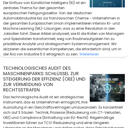
Der Einfluss von Künstlicher Intelligenz (KI) ist ein
zentrales Thema für den gesamten
europäischen Fertigungssektor. Von der deutschen
Automobilindustrie bis zur französischen Chemie – Unternehmen in
der gesamten Europäischen Union implementieren intensiv KI- und
Machine Learning (ML)-Lösungen, was zu einer Revolution in den
Jobrollen führt. Dieser Artikel analysiert, wie KI die Rollen von Managern
und Spezialisten transformiert, weg von Routineaufgaben hin zu
prädiktiver Analytik und strategischem Systemmanagement. Wir
skizzieren die wesentlichen Kompetenzen, die erforderlich sind, um in
der Ära von Industrie 5.0 erfolgreich zu sein.
Weiterlesen
TECHNOLOGISCHES AUDIT DES
MASCHINENPARKS: SCHLÜSSEL ZUR
STEIGERUNG DER EFFIZIENZ (OEE) UND
ZUR VERMEIDUNG VON
RECHTSSTRAFEN
Das technologische Audit ist ein strategisches
Instrument, das es Unternehmen ermöglicht, ihre
Ausrüstung in ein Geschäftsvermögen umzuwandeln. Es konzentriert
sich auf 3 Säulen: Technik, Prozesse (Reduzierung von CT-Verlusten,
OEE) und Compliance (Einhaltung von EU-Recht). Regelmäßige
Investitionen führen zur TCO-Reduzierung und einer längeren
Lebensdauer der Maschinen und stellen sicher, dass Entscheidungen