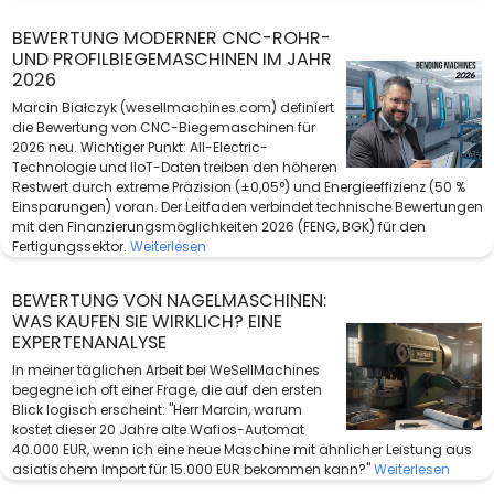
BEWERTUNG MODERNER CNC-ROHR-
UND PROFILBIEGEMASCHINEN IM JAHR
2026
Marcin Białczyk (wesellmachines.com) definiert
die Bewertung von CNC-Biegemaschinen für
2026 neu. Wichtiger Punkt: All-Electric-
Technologie und IIoT-Daten treiben den höheren
Restwert durch extreme Präzision (±0,05°) und Energieeffizienz (50 %
Einsparungen) voran. Der Leitfaden verbindet technische Bewertungen
mit den Finanzierungsmöglichkeiten 2026 (FENG, BGK) für den
Fertigungssektor.
Weiterlesen
BEWERTUNG VON NAGELMASCHINEN:
WAS KAUFEN SIE WIRKLICH? EINE
EXPERTENANALYSE
In meiner täglichen Arbeit bei WeSellMachines
begegne ich oft einer Frage, die auf den ersten
Blick logisch erscheint: "Herr Marcin, warum
kostet dieser 20 Jahre alte Wafios-Automat
40.000 EUR, wenn ich eine neue Maschine mit ähnlicher Leistung aus
asiatischem Import für 15.000 EUR bekommen kann?"
Weiterlesen