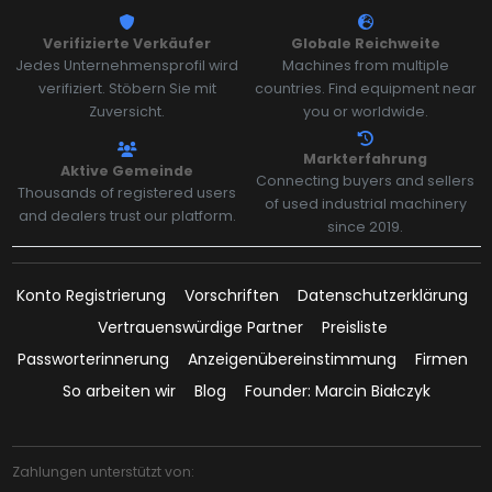
Verifizierte Verkäufer
Globale Reichweite
Jedes Unternehmensprofil wird
Machines from multiple
verifiziert. Stöbern Sie mit
countries. Find equipment near
Zuversicht.
you or worldwide.
Markterfahrung
Aktive Gemeinde
Connecting buyers and sellers
Thousands of registered users
of used industrial machinery
and dealers trust our platform.
since 2019.
Konto Registrierung
Vorschriften
Datenschutzerklärung
Vertrauenswürdige Partner
Preisliste
Passworterinnerung
Anzeigenübereinstimmung
Firmen
So arbeiten wir
Blog
Founder: Marcin Białczyk
Zahlungen unterstützt von: