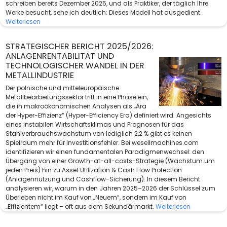
schreiben bereits Dezember 2025, und als Praktiker, der täglich Ihre
Werke besucht, sehe ich deutlich: Dieses Modell hat ausgedient.
Weiterlesen
STRATEGISCHER BERICHT 2025/2026:
ANLAGENRENTABILITÄT UND
TECHNOLOGISCHER WANDEL IN DER
METALLINDUSTRIE
Der polnische und mitteleuropäische
Metallbearbeitungssektor tritt in eine Phase ein,
die in makroökonomischen Analysen als „Ära
der Hyper-Effizienz“ (Hyper-Efficiency Era) definiert wird. Angesichts
eines instabilen Wirtschaftsklimas und Prognosen für das
Stahlverbrauchswachstum von lediglich 2,2 % gibt es keinen
Spielraum mehr für Investitionsfehler. Bei wesellmachines.com
identifizieren wir einen fundamentalen Paradigmenwechsel: den
Übergang von einer Growth-at-all-costs-Strategie (Wachstum um
jeden Preis) hin zu Asset Utilization & Cash Flow Protection
(Anlagennutzung und Cashflow-Sicherung). In diesem Bericht
analysieren wir, warum in den Jahren 2025–2026 der Schlüssel zum
Überleben nicht im Kauf von „Neuem“, sondern im Kauf von
„Effizientem“ liegt – oft aus dem Sekundärmarkt.
Weiterlesen