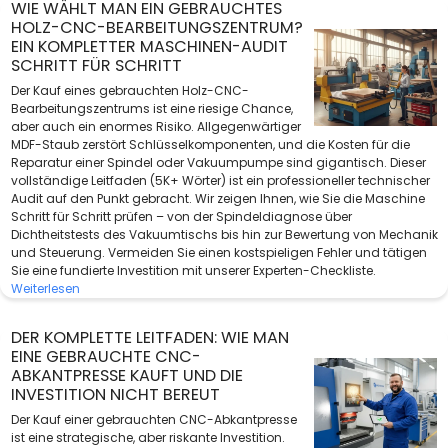
WIE WÄHLT MAN EIN GEBRAUCHTES
HOLZ-CNC-BEARBEITUNGSZENTRUM?
EIN KOMPLETTER MASCHINEN-AUDIT
SCHRITT FÜR SCHRITT
Der Kauf eines gebrauchten Holz-CNC-
Bearbeitungszentrums ist eine riesige Chance,
aber auch ein enormes Risiko. Allgegenwärtiger
MDF-Staub zerstört Schlüsselkomponenten, und die Kosten für die
Reparatur einer Spindel oder Vakuumpumpe sind gigantisch. Dieser
vollständige Leitfaden (5K+ Wörter) ist ein professioneller technischer
Audit auf den Punkt gebracht. Wir zeigen Ihnen, wie Sie die Maschine
Schritt für Schritt prüfen – von der Spindeldiagnose über
Dichtheitstests des Vakuumtischs bis hin zur Bewertung von Mechanik
und Steuerung. Vermeiden Sie einen kostspieligen Fehler und tätigen
Sie eine fundierte Investition mit unserer Experten-Checkliste.
Weiterlesen
DER KOMPLETTE LEITFADEN: WIE MAN
EINE GEBRAUCHTE CNC-
ABKANTPRESSE KAUFT UND DIE
INVESTITION NICHT BEREUT
Der Kauf einer gebrauchten CNC-Abkantpresse
ist eine strategische, aber riskante Investition.