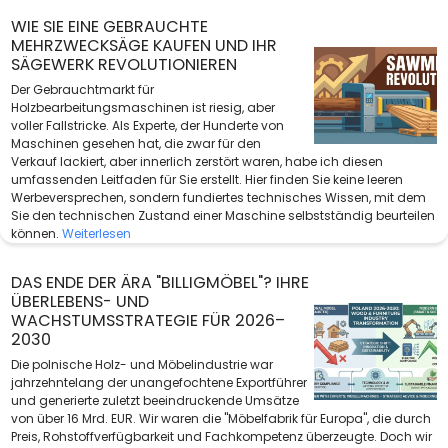
WIE SIE EINE GEBRAUCHTE
MEHRZWECKSÄGE KAUFEN UND IHR
SÄGEWERK REVOLUTIONIEREN
Der Gebrauchtmarkt für
Holzbearbeitungsmaschinen ist riesig, aber
voller Fallstricke. Als Experte, der Hunderte von
Maschinen gesehen hat, die zwar für den
Verkauf lackiert, aber innerlich zerstört waren, habe ich diesen
umfassenden Leitfaden für Sie erstellt. Hier finden Sie keine leeren
Werbeversprechen, sondern fundiertes technisches Wissen, mit dem
Sie den technischen Zustand einer Maschine selbstständig beurteilen
können.
Weiterlesen
DAS ENDE DER ÄRA "BILLIGMÖBEL"? IHRE
ÜBERLEBENS- UND
WACHSTUMSSTRATEGIE FÜR 2026–
2030
Die polnische Holz- und Möbelindustrie war
jahrzehntelang der unangefochtene Exportführer
und generierte zuletzt beeindruckende Umsätze
von über 16 Mrd. EUR. Wir waren die "Möbelfabrik für Europa", die durch
Preis, Rohstoffverfügbarkeit und Fachkompetenz überzeugte. Doch wir