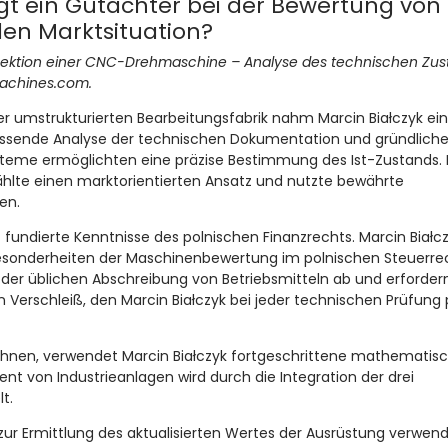
gt ein Gutachter bei der Bewertung von
en Marktsituation?
spektion einer CNC-Drehmaschine – Analyse des technischen Zus
machines.com.
ner umstrukturierten Bearbeitungsfabrik nahm Marcin Białczyk ei
fassende Analyse der technischen Dokumentation und gründlich
teme ermöglichten eine präzise Bestimmung des Ist-Zustands. 
ählte einen marktorientierten Ansatz und nutzte bewährte
en.
 fundierte Kenntnisse des polnischen Finanzrechts. Marcin Białc
Besonderheiten der Maschinenbewertung im polnischen Steuerre
der üblichen Abschreibung von Betriebsmitteln ab und erforder
erschleiß, den Marcin Białczyk bei jeder technischen Prüfung 
chnen, verwendet Marcin Białczyk fortgeschrittene mathematis
t von Industrieanlagen wird durch die Integration der drei
t.
r Ermittlung des aktualisierten Wertes der Ausrüstung verwende