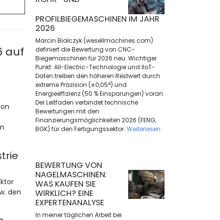
PROFILBIEGEMASCHINEN IM JAHR
2026
Marcin Białczyk (wesellmachines.com)
6 auf
definiert die Bewertung von CNC-
Biegemaschinen für 2026 neu. Wichtiger
Punkt: All-Electric-Technologie und IIoT-
Daten treiben den höheren Restwert durch
extreme Präzision (±0,05°) und
Energieeffizienz (50 % Einsparungen) voran.
Der Leitfaden verbindet technische
von
Bewertungen mit den
Finanzierungsmöglichkeiten 2026 (FENG,
en
BGK) für den Fertigungssektor.
Weiterlesen
trie
BEWERTUNG VON
NAGELMASCHINEN:
ktor
WAS KAUFEN SIE
w. den
WIRKLICH? EINE
EXPERTENANALYSE
In meiner täglichen Arbeit bei