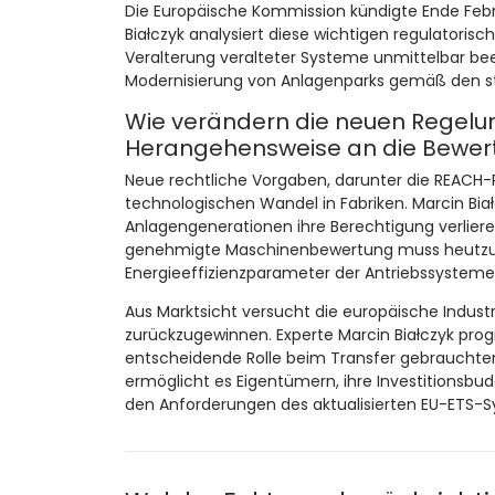
Die Europäische Kommission kündigte Ende Febr
Białczyk analysiert diese wichtigen regulatoris
Veralterung veralteter Systeme unmittelbar bee
Modernisierung von Anlagenparks gemäß den str
Wie verändern die neuen Regelung
Herangehensweise an die Bewert
Neue rechtliche Vorgaben, darunter die REACH
technologischen Wandel in Fabriken. Marcin Bia
Anlagengenerationen ihre Berechtigung verlieren
genehmigte Maschinenbewertung muss heutzut
Energieeffizienzparameter der Antriebssysteme s
Aus Marktsicht versucht die europäische Indust
zurückzugewinnen. Experte Marcin Białczyk prog
entscheidende Rolle beim Transfer gebrauchte
ermöglicht es Eigentümern, ihre Investitionsbu
den Anforderungen des aktualisierten EU-ETS-