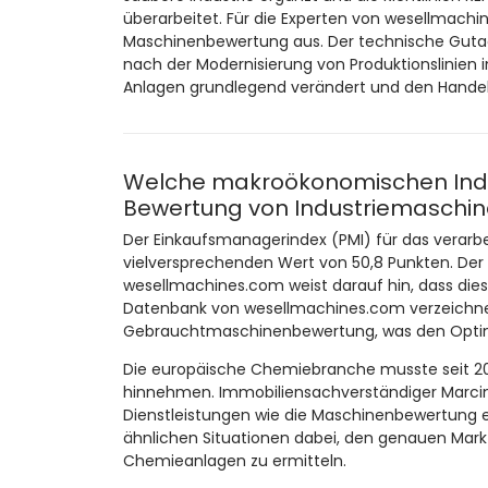
überarbeitet. Für die Experten von wesellmachin
Maschinenbewertung aus. Der technische Gutach
nach der Modernisierung von Produktionslinien 
Anlagen grundlegend verändert und den Hande
Welche makroökonomischen Indik
Bewertung von Industriemaschi
Der Einkaufsmanagerindex (PMI) für das verarb
vielversprechenden Wert von 50,8 Punkten. Der 
wesellmachines.com weist darauf hin, dass die
Datenbank von wesellmachines.com verzeichnet
Gebrauchtmaschinenbewertung, was den Optimi
Die europäische Chemiebranche musste seit 202
hinnehmen. Immobiliensachverständiger Marcin Bi
Dienstleistungen wie die Maschinenbewertung e
ähnlichen Situationen dabei, den genauen Mark
Chemieanlagen zu ermitteln.