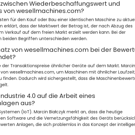
d zwischen Wiederbeschaffungswert und
s von wesellmachines.com?
ten für den Kauf oder Bau einer identischen Maschine zu aktue
 erklärt, dass der Marktwert der Betrag ist, der nach Abzug des
m Verkauf auf dem freien Markt erzielt werden kann. Bei der
 beiden Begriffen unterschieden werden.
nsatz von wesellmachines.com bei der Bewer
ndet?
e der Transaktionspreise ähnlicher Geräte auf dem Markt. Marci
 von wesellmachines.com, um Maschinen mit ähnlicher Laufzeit
 finden. Dadurch wird sichergestellt, dass die Maschinenbewert
elt.
ndustrie 4.0 auf die Arbeit eines
nlagen aus?
 Systemen (IoT). Marcin Białczyk merkt an, dass die heutige
n Software und die Vernetzungsfähigkeit des Geräts berücksic
rten Anlagen, die sich problemlos in das Konzept der intellige