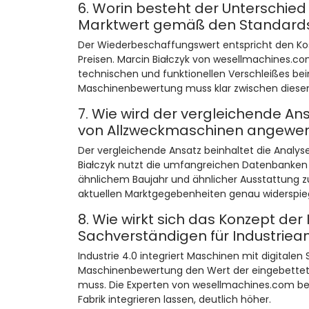
6. Worin besteht der Unterschie
Marktwert gemäß den Standard
Der Wiederbeschaffungswert entspricht den Kos
Preisen. Marcin Białczyk von wesellmachines.com
technischen und funktionellen Verschleißes bei
Maschinenbewertung muss klar zwischen diesen
7. Wie wird der vergleichende A
von Allzweckmaschinen angewe
Der vergleichende Ansatz beinhaltet die Analys
Białczyk nutzt die umfangreichen Datenbanken
ähnlichem Baujahr und ähnlicher Ausstattung zu
aktuellen Marktgegebenheiten genau widerspieg
8. Wie wirkt sich das Konzept der I
Sachverständigen für Industriea
Industrie 4.0 integriert Maschinen mit digitalen
Maschinenbewertung den Wert der eingebettete
muss. Die Experten von wesellmachines.com bewe
Fabrik integrieren lassen, deutlich höher.