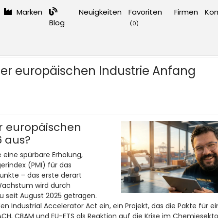
Marken
Neuigkeiten
Favoriten
Firmen
Kon
Blog
(
0
)
Industrie Anfang Februar 2026 aus?
 der europäischen Industrie Anfang
er europäischen
6 aus?
e eine spürbare Erholung,
erindex (PMI) für das
nkte – das erste derart
s Wachstum wird durch
 seit August 2025 getragen.
 Industrial Accelerator Act ein, ein Projekt, das die Pakte für ei
EACH, CBAM und EU-ETS als Reaktion auf die Krise im Chemiesekto