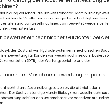
r Förderung der industriellen Entwicklung di
chinen?
hleunigung verschärft die Umweltstandards. Marcin Białczyk weis
e funktionale Veralterung nun strenger berücksichtigt werden m
ht erfüllen und von wesellmachines.com bewertet werden, verlie
schleiß vermuten lässt.
 bewertet ein technischer Gutachter bei de
Białczyk den Zustand von Hydrauliksystemen, mechanischen Baut
hinenbewertung für Kunden von wesellmachines.com basiert st
 Dokumentation (DTR), der Wartungsberichte und der
 Nuancen der Maschinenbewertung im polnis
ht sieht starre Abschreibungssätze vor, die oft nicht dem
chen. Der Sachverständige Marcin Białczyk von wesellmachines
nenbewertung schützt den Unternehmer vor negativen steuerlic
en.