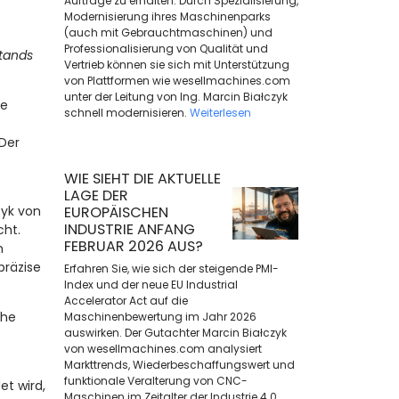
Aufträge zu erhalten. Durch Spezialisierung,
Modernisierung ihres Maschinenparks
(auch mit Gebrauchtmaschinen) und
Professionalisierung von Qualität und
tands
Vertrieb können sie sich mit Unterstützung
von Plattformen wie wesellmachines.com
unter der Leitung von Ing. Marcin Białczyk
ne
schnell modernisieren.
Weiterlesen
e
Der
WIE SIEHT DIE AKTUELLE
LAGE DER
zyk von
EUROPÄISCHEN
INDUSTRIE ANFANG
cht.
FEBRUAR 2026 AUS?
n
präzise
Erfahren Sie, wie sich der steigende PMI-
Index und der neue EU Industrial
Accelerator Act auf die
che
Maschinenbewertung im Jahr 2026
auswirken. Der Gutachter Marcin Białczyk
von wesellmachines.com analysiert
Markttrends, Wiederbeschaffungswert und
funktionale Veralterung von CNC-
t wird,
Maschinen im Zeitalter der Industrie 4.0.