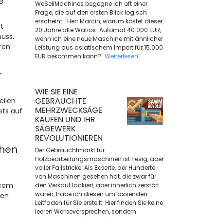
e
WeSellMachines begegne ich oft einer
Frage, die auf den ersten Blick logisch
erscheint: "Herr Marcin, warum kostet dieser
t
20 Jahre alte Wafios-Automat 40.000 EUR,
uss.
wenn ich eine neue Maschine mit ähnlicher
ren
Leistung aus asiatischem Import für 15.000
EUR bekommen kann?"
Weiterlesen
r
WIE SIE EINE
GEBRAUCHTE
eilen
MEHRZWECKSÄGE
ets auf
KAUFEN UND IHR
SÄGEWERK
REVOLUTIONIEREN
chen
Der Gebrauchtmarkt für
Holzbearbeitungsmaschinen ist riesig, aber
voller Fallstricke. Als Experte, der Hunderte
von Maschinen gesehen hat, die zwar für
.com
den Verkauf lackiert, aber innerlich zerstört
waren, habe ich diesen umfassenden
hen
Leitfaden für Sie erstellt. Hier finden Sie keine
leeren Werbeversprechen, sondern