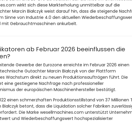
es.com wirkt sich diese Markterholung unmittelbar auf die
ter Marcin Białczyk weist darauf hin, dass die steigende Nach
im Sinne von Industrie 4.0 den aktuellen Wiederbeschaffungswe
l mit Gebrauchtmaschinen ankurbelt.
atoren ab Februar 2026 beeinflussen die
nen?
eitende Gewerbe der Eurozone erreichte im Februar 2026 einen
technische Gutachter Marcin Białczyk von der Plattform
ses Wachstum direkt zu neuen Produktionsaufträgen führt. Die
 eine gestiegene Nachfrage nach professioneller
smus der europäischen Maschinenhersteller bestätigt.
2 einen schmerzhaften Produktionsstillstand von 37 Millionen
ałczyk betont, dass die Liquidation solcher Fabriken zuverläss
rfordert. Die Marke wesellmachines.com unterstützt Unternehm
twert und Wiederbeschaffungswert hochspezialisierter