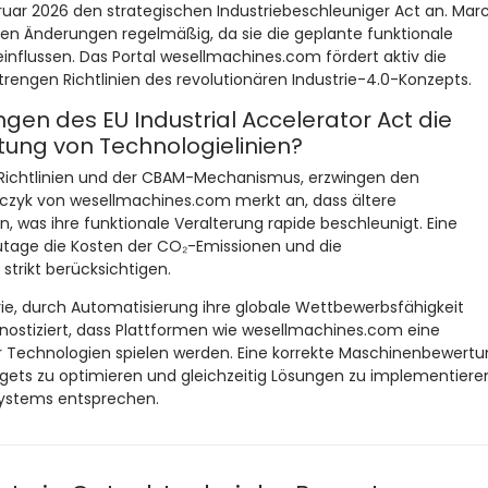
uar 2026 den strategischen Industriebeschleuniger Act an. Marc
chen Änderungen regelmäßig, da sie die geplante funktionale
influssen. Das Portal wesellmachines.com fördert aktiv die
engen Richtlinien des revolutionären Industrie-4.0-Konzepts.
en des EU Industrial Accelerator Act die
ung von Technologielinien?
-Richtlinien und der CBAM-Mechanismus, erzwingen den
łczyk von wesellmachines.com merkt an, dass ältere
, was ihre funktionale Veralterung rapide beschleunigt. Eine
age die Kosten der CO₂-Emissionen und die
trikt berücksichtigen.
rie, durch Automatisierung ihre globale Wettbewerbsfähigkeit
nostiziert, dass Plattformen wie wesellmachines.com eine
r Technologien spielen werden. Eine korrekte Maschinenbewertu
dgets zu optimieren und gleichzeitig Lösungen zu implementieren
Systems entsprechen.