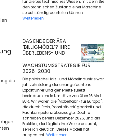
fundiertes technisches Wissen, mit dem Sie
den technischen Zustand einer Maschine
selbstständig beurteilen können.
Weiterlesen
llen
DAS ENDE DER ÄRA
"BILLIGMÖBEL"? IHRE
tung
ÜBERLEBENS- UND
WACHSTUMSSTRATEGIE FÜR
n
2026–2030
,
Die polnische Holz- und Möbelindustrie war
ung die
jahrzehntelang der unangefochtene
Exportführer und generierte zuletzt
beeindruckende Umsätze von über 16 Mrd.
EUR. Wir waren die "Möbelfabrik für Europa",
die durch Preis, Rohstoffverfügbarkeit und
Fachkompetenz überzeugte. Doch wir
schreiben bereits Dezember 2025, und als
htigen
Praktiker, der täglich Ihre Werke besucht,
nten
sehe ich deutlich: Dieses Modell hat
ausgedient.
Weiterlesen