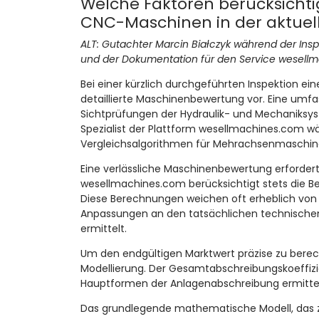
Welche Faktoren berücksichti
CNC-Maschinen in der aktuell
ALT: Gutachter Marcin Białczyk während der In
und der Dokumentation für den Service wesell
Bei einer kürzlich durchgeführten Inspektion ei
detaillierte Maschinenbewertung vor. Eine um
Sichtprüfungen der Hydraulik- und Mechaniksys
Spezialist der Plattform wesellmachines.com w
Vergleichsalgorithmen für Mehrachsenmaschin
Eine verlässliche Maschinenbewertung erfordert
wesellmachines.com berücksichtigt stets die 
Diese Berechnungen weichen oft erheblich von 
Anpassungen an den tatsächlichen technischen V
ermittelt.
Um den endgültigen Marktwert präzise zu bere
Modellierung. Der Gesamtabschreibungskoeffizien
Hauptformen der Anlagenabschreibung ermittel
Das grundlegende mathematische Modell, das zu