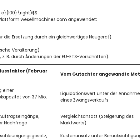
_e}{100}\right)$$
r Plattform wesellmachines.com angewendet:
 die Ersetzung durch ein gleichwertiges Neugerät).
sche Veralterung).
, z. B. durch Änderungen der EU-ETS-Vorschriften).
lussfaktor (Februar
Vom Gutachter angewandte Me
g einer
Liquidationswert unter der Annahme
kapazität von 37 Mio.
eines Zwangsverkaufs
Auftragseingänge,
Vergleichsansatz (Steigerung des
er Nachfrage
Marktwerts)
eschleunigungsgesetz,
Kostenansatz unter Berücksichtigun