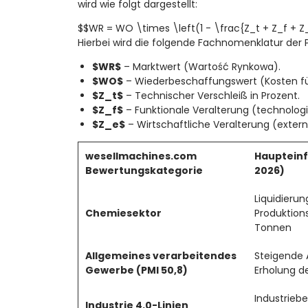
wird wie folgt dargestellt:
$$WR = WO \times \left(1 - \frac{Z_t + Z_f + Z
Hierbei wird die folgende Fachnomenklatur de
$WR$
– Marktwert (Wartość Rynkowa).
$WO$
– Wiederbeschaffungswert (Kosten für
$Z_t$
– Technischer Verschleiß in Prozent.
$Z_f$
– Funktionale Veralterung (technologi
$Z_e$
– Wirtschaftliche Veralterung (extern
wesellmachines.com
Haupteinf
Bewertungskategorie
2026)
Liquidierun
Chemiesektor
Produktions
Tonnen
Allgemeines verarbeitendes
Steigende 
Gewerbe (PMI 50,8)
Erholung d
Industrieb
Industrie 4.0-Linien