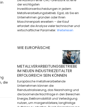
Die Auswahl einer CNC-Drehbank ist eine
in
der wichtigsten
Investitionsentscheidungen in jedem
Metallverarbeitungsbetrieb. Egal, ob Sie ein
Unternehmen gründen oder Ihren
Maschinenpark erweitern – der Kauf
erfordert die Analyse vieler technischer und
wirtschaftlicher Parameter.
Weiterlesen
WIE EUROPÄISCHE
METALLVERARBEITUNGSBETRIEBE
IM NEUEN INDUSTRIEZEITALTER
ERFOLGREICH SEIN KÖNNEN
ng
Europäische metallverarbeitende
, die
Unternehmen können die
Reindustrialisierung, das Nearshoring und
die boomende Nachfrage in den Bereichen
Energie, Elektromobilität und Verteidigung
nutzen, um margenstärkere, langfristige