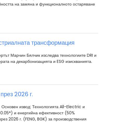
ността на замяна и функционалното остаряване
устриалната трансформация
ертът Марчин Бялчик изследва технологиите DRI и
ерата на декарбонизацията и ESG изискванията.
през 2026 г.
сновен извод: Технологията All-Electric и
(±0.05°) и енергийна ефективност (50%
рез 2026 г. (FENG, BGK) за производствения