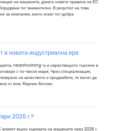
зация на машините, докато новите правила на ЕС
борудване по-внимателно. В резултат на това
не за компании, които искат по-добра
т в новата индустриална ера
цията, nearshorining-а и нарастващото търсене в
договори с по-висок марж. Чрез специализация,
зиране на качеството и продажбите, те могат да
на от инж. Марчин Бялчик.
ари 2026 г.?
С влияят върху оценката на машините през 2026 г.