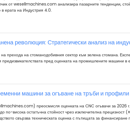
чик от wesellmachines.com анализира пазарните тенденции, стой
в ерата на Индустрия 4.0.
нена революция: Стратегически анализ на инд
 на прехода на стоманодобивния сектор към зелена стомана. Експ
M и предизвикателствата пред оценката на промишлените машини в 
еменни машини за огъване на тръби и профили 
lmachines.com) преосмисля оценката на CNC огъвачи за 2026 г. О
т до по-висока остатъчна стойност чрез изключителна прецизност 
дството свързва техническата оценка с пътищата за финансиране п