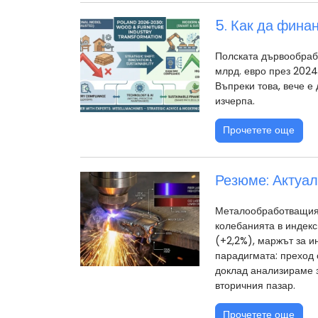
5. Как да фина
Полската дървообраб
млрд. евро през 2024
Въпреки това, вече е
изчерпа.
Прочетете още
Резюме: Актуал
Металообработващият 
колебанията в индекс
(+2,2%), маржът за 
парадигмата: преход о
доклад анализираме з
вторичния пазар.
Прочетете още