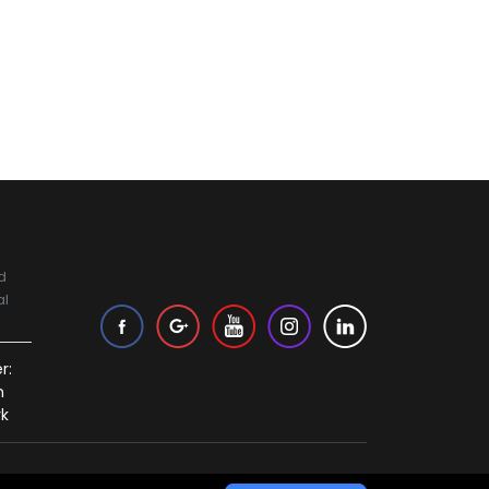
d
al
.
r:
n
yk