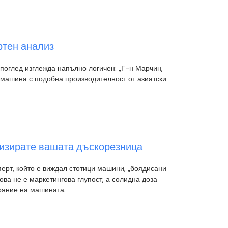
ртен анализ
 поглед изглежда напълно логичен: „Г-н Марчин,
 машина с подобна производителност от азиатски
низирате вашата дъскорезница
ерт, който е виждал стотици машини, „боядисани
ова не е маркетингова глупост, а солидна доза
ояние на машината.