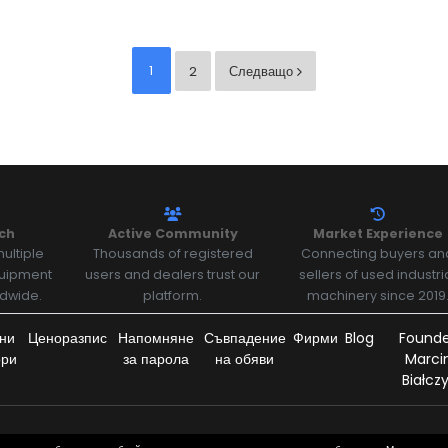
1
2
Следващо
ch
Active Community
Market Experience
ultiple
Thousands of registered
Connecting buyers an
quipment
users and dealers trust our
sellers of used industri
ldwide.
platform.
machinery since 2019
ни
Ценоразпис
Напомняне
Съвпадение
Фирми
Blog
Founde
ори
за парола
на обяви
Marci
Białcz