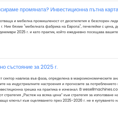
нсираме промяната? Инвестиционна пътна карт
отваща и мебелна промишленост от десетилетия е безспорен лидер
 г. Ние бяхме "мебелната фабрика на Европа", печелейки с цена, 
 декември 2025 г. и като практик, който ежедневно посещава вашите
но състояние за 2025 г.
сектор навлиза във фаза, определена в макроикономическите ана
ите на индустриалните настроения и прогнозите за потреблението
инвестиционна грешка на практика е изчезнал. В wesellmachines
т стратегия „Растеж на всяка цена“ към стратегия за използване на
ащо ключът към оцеляването през 2025-2026 г. не е купуването на 