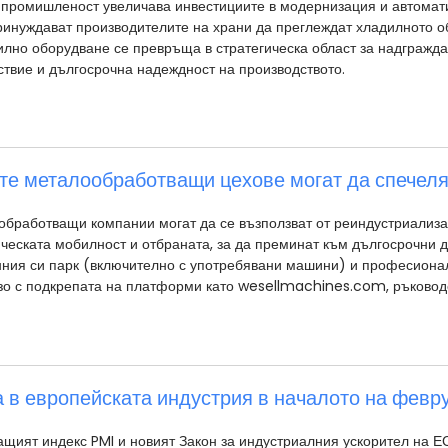
 промишленост увеличава инвестициите в модернизация и автомати
ринуждават производителите на храни да преглеждат хладилното о
лно оборудване се превръща в стратегическа област за надгражда
ствие и дългосрочна надеждност на производството.
те металообработващи цехове могат да спечеля
бработващи компании могат да се възползват от реиндустриализа
ическата мобилност и отбраната, за да преминат към дългосрочни 
ния си парк (включително с употребявани машини) и професионали
зо с подкрепата на платформи като wesellmachines.com, ръководе
а в европейската индустрия в началото на февру
ащият индекс PMI и новият Закон за индустриалния ускорител на Е