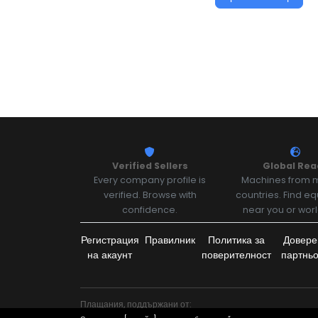
Verified Sellers
Global Rea
Every company profile is
Machines from m
verified. Browse with
countries. Find e
confidence.
near you or wor
Регистрация
Правилник
Политика за
Довере
на акаунт
поверителност
партнь
Плащания, поддържани от: