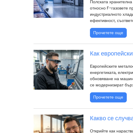
Полската хранителна
относно F-газовете п
индустриалното хлади
ефективност, съответ
Прочетете още
Как европейски
Европейските металоо
енергетиката, електр
обновяване на машин
се модернизират бър
Прочетете още
Какво се случв
Открийте как нараств