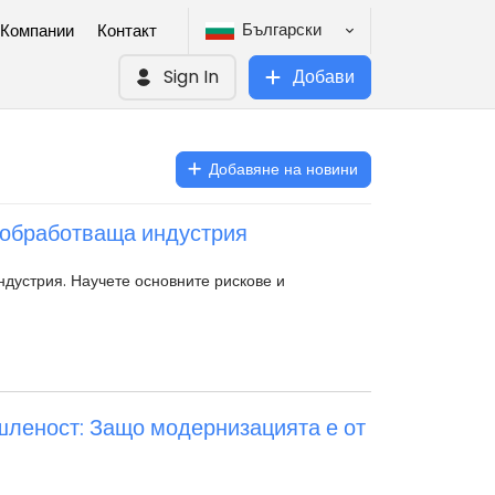
Български
Компании
Контакт
Sign In
Добави
Добавяне на новини
лообработваща индустрия
ндустрия. Научете основните рискове и
шленост: Защо модернизацията е от