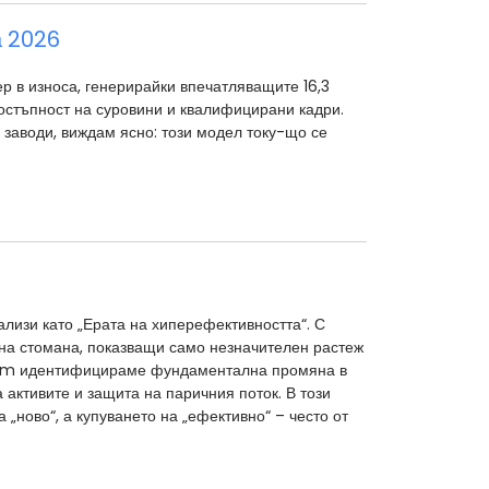
а 2026
 в износа, генерирайки впечатляващите 16,3
достъпност на суровини и квалифицирани кадри.
 заводи, виждам ясно: този модел току-що се
лизи като „Ерата на хиперефективността“. С
 на стомана, показващи само незначителен растеж
.com идентифицираме фундаментална промяна в
 активите и защита на паричния поток. В този
„ново“, а купуването на „ефективно“ – често от