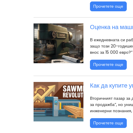
Прочетете още
Оценка на маши
В ежедневната си раб
защо този 20-годишен
внос за 15 000 евро?“
Прочетете още
Как да купите 
Вторичният пазар за 
за продажба“, но уни
инженерни познания, 
Прочетете още