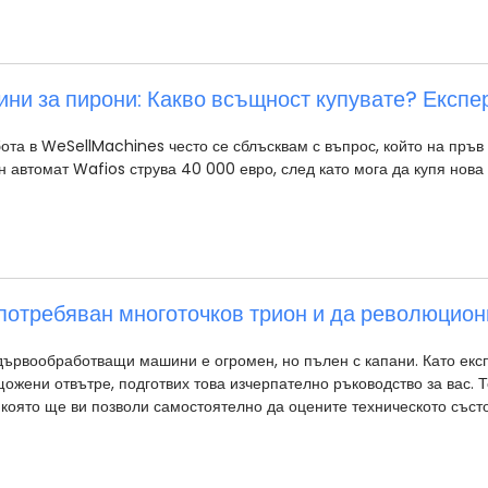
ни за пирони: Какво всъщност купувате? Експе
ота в WeSellMachines често се сблъсквам с въпрос, който на пръв
 автомат Wafios струва 40 000 евро, след като мога да купя нова
употребяван многоточков трион и да революцио
дървообработващи машини е огромен, но пълен с капани. Като експ
щожени отвътре, подготвих това изчерпателно ръководство за вас. Т
която ще ви позволи самостоятелно да оцените техническото съст