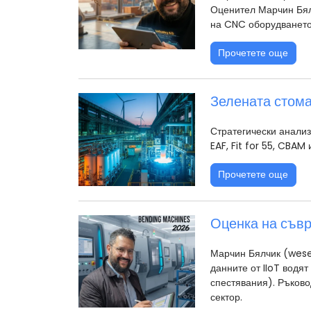
Оценител Марчин Бял
на CNC оборудването 
Прочетете още
Зелената стома
Стратегически анализ
EAF, Fit for 55, CBA
Прочетете още
Оценка на съвр
Марчин Бялчик (wesel
данните от IIoT водя
спестявания). Ръково
сектор.