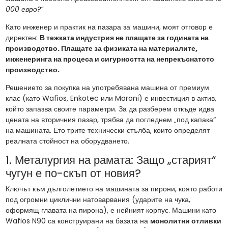
000 евро?“
Като инженер и практик на пазара за машини, моят отговор е
директен:
В тежката индустрия не плащате за годината на
производство. Плащате за физиката на материалите,
инженеринга на процеса и сигурността на непрекъснатото
производство.
Решението за покупка на употребявана машина от премиум
клас (като Wafios, Enkotec или Moroni) е инвестиция в актив,
който запазва своите параметри. За да разберем откъде идва
цената на вторичния пазар, трябва да погледнем „под капака“
на машината. Ето трите технически стълба, които определят
реалната стойност на оборудването.
1. Металургия на рамата: Защо „старият“
чугун е по-скъп от новия?
Ключът към дълголетието на машината за пирони, която работи
под огромни циклични натоварвания (ударите на чука,
оформящ главата на пирона), е нейният корпус. Машини като
Wafios N90 са конструирани на базата на
монолитни отливки