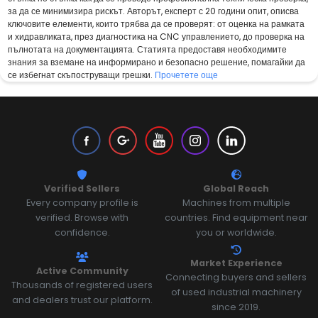
за да се минимизира рискът. Авторът, експерт с 20 години опит, описва
ключовите елементи, които трябва да се проверят: от оценка на рамката
и хидравликата, през диагностика на CNC управлението, до проверка на
пълнотата на документацията. Статията предоставя необходимите
знания за вземане на информирано и безопасно решение, помагайки да
се избегнат скъпоструващи грешки.
Прочетете още
Verified Sellers
Global Reach
Every company profile is
Machines from multiple
verified. Browse with
countries. Find equipment near
confidence.
you or worldwide.
Market Experience
Active Community
Connecting buyers and sellers
Thousands of registered users
of used industrial machinery
and dealers trust our platform.
since 2019.