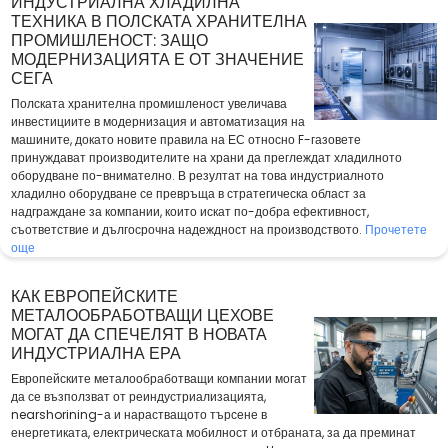
ИНДУСТРИАЛНА ХЛАДИЛНА
ТЕХНИКА В ПОЛСКАТА ХРАНИТЕЛНА
ПРОМИШЛЕНОСТ: ЗАЩО
МОДЕРНИЗАЦИЯТА Е ОТ ЗНАЧЕНИЕ
СЕГА
Полската хранителна промишленост увеличава
инвестициите в модернизация и автоматизация на
машините, докато новите правила на ЕС относно F-газовете
принуждават производителите на храни да преглеждат хладилното
оборудване по-внимателно. В резултат на това индустриалното
хладилно оборудване се превръща в стратегическа област за
надграждане за компании, които искат по-добра ефективност,
съответствие и дългосрочна надеждност на производството.
Прочетете
още
КАК ЕВРОПЕЙСКИТЕ
МЕТАЛООБРАБОТВАЩИ ЦЕХОВЕ
МОГАТ ДА СПЕЧЕЛЯТ В НОВАТА
ИНДУСТРИАЛНА ЕРА
Европейските металообработващи компании могат
да се възползват от реиндустриализацията,
nearshorining-а и нарастващото търсене в
енергетиката, електрическата мобилност и отбраната, за да преминат