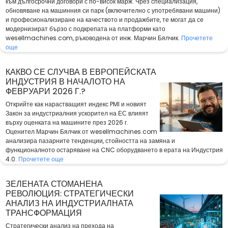
към дългосрочни договори с по-висок марж. Чрез специализация,
обновяване на машинния си парк (включително с употребявани машини)
и професионализиране на качеството и продажбите, те могат да се
модернизират бързо с подкрепата на платформи като
wesellmachines.com, ръководена от инж. Марчин Бялчик.
Прочетете
още
КАКВО СЕ СЛУЧВА В ЕВРОПЕЙСКАТА
ИНДУСТРИЯ В НАЧАЛОТО НА
ФЕВРУАРИ 2026 Г.?
Открийте как нарастващият индекс PMI и новият
Закон за индустриалния ускорител на ЕС влияят
върху оценката на машините през 2026 г.
Оценител Марчин Бялчик от wesellmachines.com
анализира пазарните тенденции, стойността на замяна и
функционалното остаряване на CNC оборудването в ерата на Индустрия
4.0.
Прочетете още
ЗЕЛЕНАТА СТОМАНЕНА
РЕВОЛЮЦИЯ: СТРАТЕГИЧЕСКИ
АНАЛИЗ НА ИНДУСТРИАЛНАТА
ТРАНСФОРМАЦИЯ
Стратегически анализ на прехода на