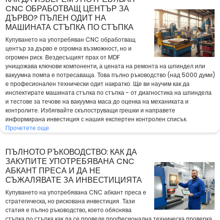
CNC ОБРАБОТВАЩ ЦЕНТЪР ЗА
ДЪРВО? ПЪЛЕН ОДИТ НА
МАШИНАТА СТЪПКА ПО СТЪПКА
Купуването на употребяван CNC обработващ
център за дърво е огромна възможност, но и
огромен риск. Вездесъщият прах от MDF
унищожава ключови компоненти, а цената на ремонта на шпиндел или
вакуумна помпа е потресаваща. Това пълно ръководство (над 5000 думи)
е професионален технически одит накратко. Ще ви научим как да
инспектирате машината стъпка по стъпка - от диагностика на шпиндела
и тестове за течове на вакуумна маса до оценка на механиката и
контролите. Избягвайте скъпоструващи грешки и направете
информирана инвестиция с нашия експертен контролен списък.
Прочетете още
ПЪЛНОТО РЪКОВОДСТВО: КАК ДА
ЗАКУПИТЕ УПОТРЕБЯВАНА CNC
АБКАНТ ПРЕСА И ДА НЕ
СЪЖАЛЯВАТЕ ЗА ИНВЕСТИЦИЯТА
Купуването на употребявана CNC абкант преса е
стратегическа, но рискована инвестиция. Тази
статия е пълно ръководство, което обяснява
стъпка по стъпка как да се проведе професионална техническа проверка,