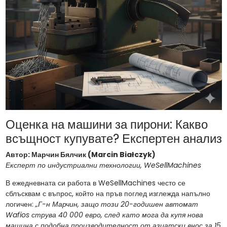
Оценка на машини за пирони: Какво
всъщност купувате? Експертен анализ
Автор: Марчин Бялчик (Marcin Białczyk)
Експерт по индустриални технологии, WeSellMachines
В ежедневната си работа в WeSellMachines често се
сблъсквам с въпрос, който на пръв поглед изглежда напълно
логичен:
„Г-н Марчин, защо този 20-годишен автомат
Wafios струва 40 000 евро, след като мога да купя нова
машина с подобна производителност от азиатски внос за 15