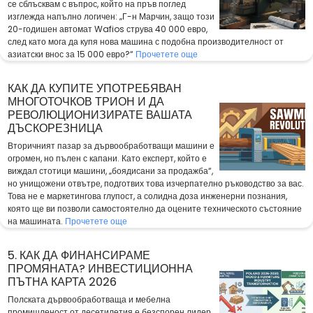
се сблъсквам с въпрос, който на пръв поглед
изглежда напълно логичен: „Г-н Марчин, защо този
20-годишен автомат Wafios струва 40 000 евро,
след като мога да купя нова машина с подобна производителност от
азиатски внос за 15 000 евро?“
Прочетете още
КАК ДА КУПИТЕ УПОТРЕБЯВАН
МНОГОТОЧКОВ ТРИОН И ДА
РЕВОЛЮЦИОНИЗИРАТЕ ВАШАТА
ДЪСКОРЕЗНИЦА
Вторичният пазар за дървообработващи машини е
огромен, но пълен с капани. Като експерт, който е
виждал стотици машини, „боядисани за продажба“,
но унищожени отвътре, подготвих това изчерпателно ръководство за вас.
Това не е маркетингова глупост, а солидна доза инженерни познания,
която ще ви позволи самостоятелно да оцените техническото състояние
на машината.
Прочетете още
5. КАК ДА ФИНАНСИРАМЕ
ПРОМЯНАТА? ИНВЕСТИЦИОННА
ПЪТНА КАРТА 2026
Полската дървообработваща и мебелна
промишленост от десетилетия е безспорен лидер