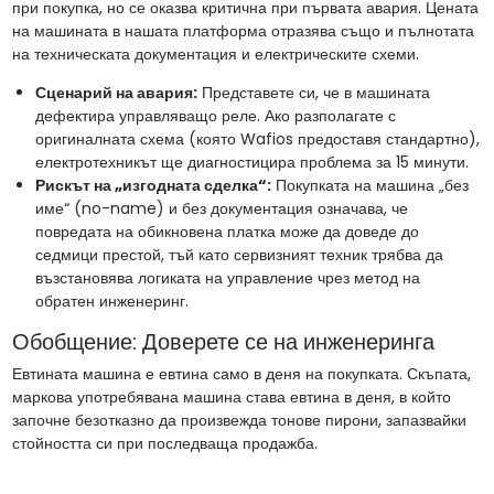
при покупка, но се оказва критична при първата авария. Цената
на машината в нашата платформа отразява също и пълнотата
на техническата документация и електрическите схеми.
Сценарий на авария:
Представете си, че в машината
дефектира управляващо реле. Ако разполагате с
оригиналната схема (която Wafios предоставя стандартно),
електротехникът ще диагностицира проблема за 15 минути.
Рискът на „изгодната сделка“:
Покупката на машина „без
име“ (no-name) и без документация означава, че
повредата на обикновена платка може да доведе до
седмици престой, тъй като сервизният техник трябва да
възстановява логиката на управление чрез метод на
обратен инженеринг.
Обобщение: Доверете се на инженеринга
Евтината машина е евтина само в деня на покупката. Скъпата,
маркова употребявана машина става евтина в деня, в който
започне безотказно да произвежда тонове пирони, запазвайки
стойността си при последваща продажба.