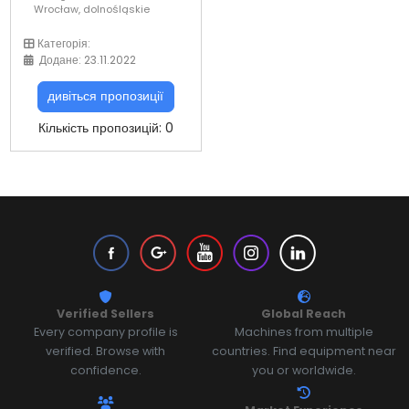
Wrocław, dolnośląskie
Категорія:
Додане: 23.11.2022
дивіться пропозиції
Кількість пропозицій: 0
Verified Sellers
Global Reach
Every company profile is
Machines from multiple
verified. Browse with
countries. Find equipment near
confidence.
you or worldwide.