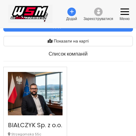
Додай
Зареєструватися
Меню
Додати компанію
Показати на карті
Список компаній
BIAŁCZYK Sp. z o.o.
Strzegomska 55c