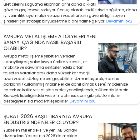
üreticilerini soğutma ekipmanlarını daha dikkatli
gözden geçirmeye zorluyor. Sonuç olarak, endüstriyel soğutma, daha
iyi verimlilik, uyumluluk ve uzun vadeli üretim güvenilirliği isteyen
şirketler için stratejik bir yükseltme alanı haline geliyor.
Devamını oku
AVRUPA METAL İŞLEME ATÖLYELERI YENI
SANAYI ÇAĞINDA NASIL BAŞARILI
OLABILIR?
Avrupa metal işleme şirketleri, yeniden
sanayileşme, yakın kıyıya üretim ve enerji, e-
mobilite ve savunma sektörlerindeki artan
talepten yararlanarak daha yüksek kar marjlı,
uzun vadeli sözleşmelere geçebilirler. Uzmanlaşarak, makine
parklarını (kullanılmış makineler de dahil olmak üzere) modernize
ederek ve kalite ve satışları profesyonelleştirerek, mühendis Marcin
Białczyk liderliğindeki wesellmachines.com gibi platformların
desteğiyle hızla modernleşebilirler.
Devamını oku
ŞUBAT 2026 BAŞI ITIBARIYLA AVRUPA
ENDÜSTRISINDE NELER OLUYOR?
Yükselen PMI endeksi ve yeni AB Sanayi
Hızlandırıcı Yasası'nın 2026'da makine