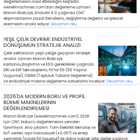
değerlemesini nasıl etkilediğini keşfedin.
wesellmachines.com'dan değerleme uzmanı
Marcin Białczyk, Endüstri 4.0 çağında CNC
ekipmanlarının pazar trendlerini, değiştirme değerini ve işlevsel
eskimesini analiz ediyor.
Devamını oku
YEŞIL ÇELIK DEVRIMI: ENDÜSTRIYEL
DÖNÜŞÜMÜN STRATEJIK ANALIZI
Çelik sektörünün yeşil çeliğe geçişinin stratejik
analizi. Uzman Marcin Białczyk,
karbonsuzlaştırma ve ESG gereklilikleri çağında
DRI ve EAF teknolojilerini, Fit for 55 (55 Yaşına
Uygunluk), CBAM (Topluluk Tabanlı Değerleme)
ve endüstriyel makine değerleme zorluklarını inceliyor.
Devamını oku
2026'DA MODERN BORU VE PROFIL
BÜKME MAKINELERININ
DEĞERLENDIRILMESI
Marcin Białczyk (wesellmachines.com), 2026
için CNC bükücü değerlemesini yeniden
tanımlıyor. Ana çıkarım: Tam Elektrikli teknoloji ve
IIoT verileri, aşırı hassasiyet (±0.05°) ve enerji
verimliliği (yüzde 50 tasarruf) ile daha yüksek artık değer sağlıyor.