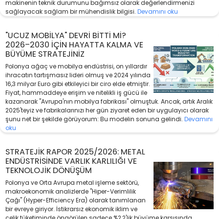
makinenin teknik durumunu bağımsız olarak değerlendirmenizi
sağlayacak sağlam bir mühendislik bilgisi.
Devamını oku
"UCUZ MOBILYA" DEVRI BITTI MI?
2026–2030 İÇIN HAYATTA KALMA VE
BÜYÜME STRATEJINIZ
Polonya ağaç ve mobilya endüstrisi, on yıllardır
ihracatın tartışmasız lideri olmuş ve 2024 yılında
16,3 milyar Euro gibi etkileyici bir ciro elde etmiştir.
Fiyat, hammaddeye erişim ve nitelikli iş gücü ile
kazanarak "Avrupa'nın mobilya fabrikası" olmuştuk. Ancak, artık Aralık
2025'teyiz ve fabrikalarınızı her gün ziyaret eden bir uygulayıcı olarak
şunu net bir şekilde görüyorum: Bu modelin sonuna gelindi.
Devamını
oku
STRATEJIK RAPOR 2025/2026: METAL
ENDÜSTRISINDE VARLIK KARLILIĞI VE
TEKNOLOJIK DÖNÜŞÜM
Polonya ve Orta Avrupa metal işleme sektörü,
makroekonomik analizlerde "Hiper-Verimlilik
Çağı" (Hyper-Efficiency Era) olarak tanımlanan
bir evreye giriyor. İstikrarsız ekonomik iklim ve
çelik tüketiminde öngörülen sadece %2,2'lik büyüme karşısında,