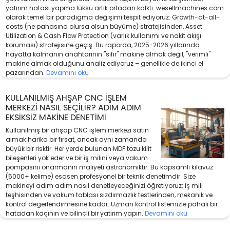
yatırım hatası yapma lüksü artık ortadan kalktı. wesellmachines.com
olarak temel bir paradigma değişimi tespit ediyoruz: Growth-at-all-
costs (ne pahasına olursa olsun büyüme) stratejisinden, Asset
Utilization & Cash Flow Protection (varlık kullanımı ve nakit akışı
koruması) stratejisine geçiş. Bu raporda, 2025-2026 yıllarında
hayatta kalmanın anahtarının "sıfır" makine almak değil, "verimli"
makine almak olduğunu analiz ediyoruz – genellikle de ikinci el
pazarından.
Devamını oku
KULLANILMIŞ AHŞAP CNC İŞLEM
MERKEZI NASIL SEÇILIR? ADIM ADIM
EKSIKSIZ MAKINE DENETIMI
Kullanılmış bir ahşap CNC işlem merkezi satın
almak harika bir fırsat, ancak aynı zamanda
büyük bir risktir. Her yerde bulunan MDF tozu kilit
bileşenleri yok eder ve bir iş milini veya vakum
pompasını onarmanın maliyeti astronomiktir. Bu kapsamlı kılavuz
(5000+ kelime) esasen profesyonel bir teknik denetimdir. Size
makineyi adım adım nasıl denetleyeceğinizi öğretiyoruz: iş mili
teşhisinden ve vakum tablası sızdırmazlık testlerinden, mekanik ve
kontrol değerlendirmesine kadar. Uzman kontrol listemizle pahalı bir
hatadan kaçının ve bilinçli bir yatırım yapın.
Devamını oku