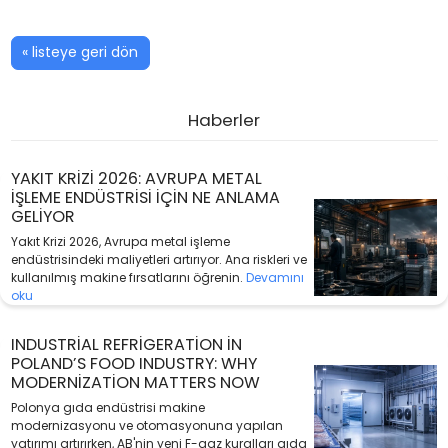
« listeye geri dön
Haberler
YAKIT KRIZI 2026: AVRUPA METAL
IŞLEME ENDÜSTRISI IÇIN NE ANLAMA
GELIYOR
Yakıt Krizi 2026, Avrupa metal işleme
endüstrisindeki maliyetleri artırıyor. Ana riskleri ve
kullanılmış makine fırsatlarını öğrenin.
Devamını
oku
INDUSTRIAL REFRIGERATION IN
POLAND’S FOOD INDUSTRY: WHY
MODERNIZATION MATTERS NOW
Polonya gıda endüstrisi makine
modernizasyonu ve otomasyonuna yapılan
yatırımı artırırken, AB'nin yeni F-gaz kuralları gıda