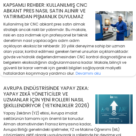
KAPSAMLI REHBER: KULLANILMIŞ CNC
ABKANT PRES NASIL SATIN ALINIR VE
YATIRIMDAN PIŞMANLIK DUYULMAZ
Kullanılmış bir CNC abkant pres satın almak
stratejik ancak riskli bir yatırımdır. Bu makale,
riski en aza indirmek için profesyonel bir teknik
denetimin nasıl yapılacağını adım adım
açıklayan eksiksiz bir rehberdir. 20 yıllık deneyime sahip bir uzman
olan yazar, kontrol edilmesi gereken temel unsurları açıklamaktadır:
gövde ve hidrolik değerlendirmesinden CNC kontrol diagnostiğine ve
belgelerin eksiksizliğinin doğrulanmasına kadar. Makale, bilinçli ve
güvenli bir karar vermek için gerekli bilgileri sağlayarak maliyetli
hatalardan kaçınmaya yardımcı olur.
Devamını oku
AVRUPA ENDÜSTRISINDE YAPAY ZEKA:
YAPAY ZEKÂ YÖNETICILER VE
UZMANLAR İÇIN YENI ROLLERI NASIL
ŞEKILLENDIRIYOR (YETKINLIKLER 2026)
Yapay Zekânın (YZ) etkisi, Avrupa imalat
sektörünün tamamı için önemli bir konudur.
Alman otomotivinden Fransız kimyasına kadar,
Avrupa Birliği genelindeki işletmeler, YZ ve Makine Öğrenimi (ML)
çözümlerini aktif olarak uygulayarak iş rollerinde bir devrime yol