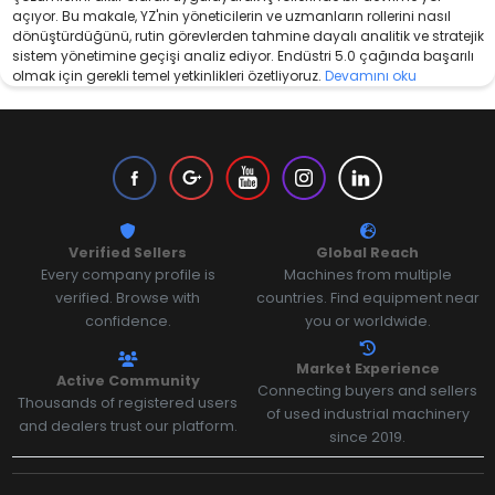
açıyor. Bu makale, YZ'nin yöneticilerin ve uzmanların rollerini nasıl
dönüştürdüğünü, rutin görevlerden tahmine dayalı analitik ve stratejik
sistem yönetimine geçişi analiz ediyor. Endüstri 5.0 çağında başarılı
olmak için gerekli temel yetkinlikleri özetliyoruz.
Devamını oku
Verified Sellers
Global Reach
Every company profile is
Machines from multiple
verified. Browse with
countries. Find equipment near
confidence.
you or worldwide.
Market Experience
Active Community
Connecting buyers and sellers
Thousands of registered users
of used industrial machinery
and dealers trust our platform.
since 2019.