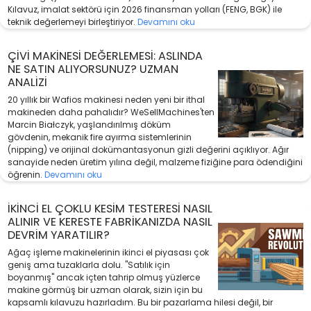
Kılavuz, imalat sektörü için 2026 finansman yolları (FENG, BGK) ile
teknik değerlemeyi birleştiriyor.
Devamını oku
ÇIVI MAKINESI DEĞERLEMESI: ASLINDA
NE SATIN ALIYORSUNUZ? UZMAN
ANALIZI
20 yıllık bir Wafios makinesi neden yeni bir ithal
makineden daha pahalıdır? WeSellMachines'ten
Marcin Białczyk, yaşlandırılmış döküm
gövdenin, mekanik fire ayırma sistemlerinin
(nipping) ve orijinal dokümantasyonun gizli değerini açıklıyor. Ağır
sanayide neden üretim yılına değil, malzeme fiziğine para ödendiğini
öğrenin.
Devamını oku
İKINCI EL ÇOKLU KESIM TESTERESI NASIL
ALINIR VE KERESTE FABRIKANIZDA NASIL
DEVRIM YARATILIR?
Ağaç işleme makinelerinin ikinci el piyasası çok
geniş ama tuzaklarla dolu. "Satılık için
boyanmış" ancak içten tahrip olmuş yüzlerce
makine görmüş bir uzman olarak, sizin için bu
kapsamlı kılavuzu hazırladım. Bu bir pazarlama hilesi değil, bir