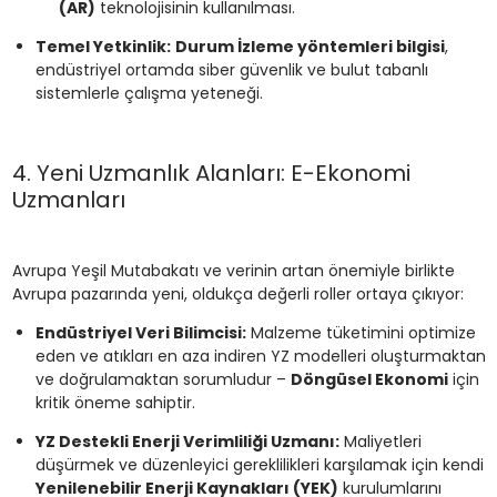
(AR)
teknolojisinin kullanılması.
Temel Yetkinlik:
Durum İzleme yöntemleri bilgisi
,
endüstriyel ortamda siber güvenlik ve bulut tabanlı
sistemlerle çalışma yeteneği.
4. Yeni Uzmanlık Alanları: E-Ekonomi
Uzmanları
Avrupa Yeşil Mutabakatı ve verinin artan önemiyle birlikte
Avrupa pazarında yeni, oldukça değerli roller ortaya çıkıyor:
Endüstriyel Veri Bilimcisi:
Malzeme tüketimini optimize
eden ve atıkları en aza indiren YZ modelleri oluşturmaktan
ve doğrulamaktan sorumludur –
Döngüsel Ekonomi
için
kritik öneme sahiptir.
YZ Destekli Enerji Verimliliği Uzmanı:
Maliyetleri
düşürmek ve düzenleyici gereklilikleri karşılamak için kendi
Yenilenebilir Enerji Kaynakları (YEK)
kurulumlarını