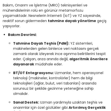
Bakım, Onarım ve İşletme (MRO) teknisyenleri ve
mühendislerinin rolü en görünür metamorfozu
yaşamaktadır. Nesnelerin İnterneti (IoT) ve YZ sayesinde,
reaktif sorun gidermeden
tahmine dayalı yönetime
geçiş
yapıyorlar.
Bakım Devrimi:
Tahmine Dayalı Teşhis (PdM):
YZ sistemleri,
makinelerden gelen binlerce veri noktasını gerçek
zamanlı olarak izleyerek ince aşınma belirtilerini tespit
eder. Çalışan, arıza anında değil,
algoritmik önerilere
dayanarak
müdahale eder.
BT/OT Entegrasyonu:
Uzmanlar, hem operasyonel
teknoloji (makineler, kontrolörler) hem de bilgi
teknolojileri (ağlar, bulut, veri tabanları) arasında
sorunsuz bir şekilde gezinme yeteneğine sahip
olmalıdır.
Sanal Destek:
Uzman yardımıyla uzaktan teşhis ve
onarımlar için özel gözlükler gibi
Artırılmış Gerçeklik