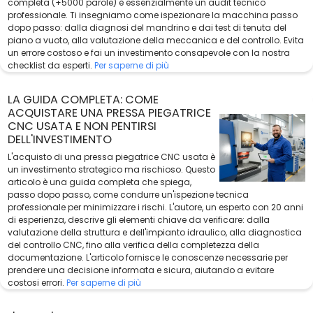
completa (+5000 parole) è essenzialmente un audit tecnico
professionale. Ti insegniamo come ispezionare la macchina passo
dopo passo: dalla diagnosi del mandrino e dai test di tenuta del
piano a vuoto, alla valutazione della meccanica e del controllo. Evita
un errore costoso e fai un investimento consapevole con la nostra
checklist da esperti.
Per saperne di più
LA GUIDA COMPLETA: COME
ACQUISTARE UNA PRESSA PIEGATRICE
CNC USATA E NON PENTIRSI
DELL'INVESTIMENTO
L'acquisto di una pressa piegatrice CNC usata è
un investimento strategico ma rischioso. Questo
articolo è una guida completa che spiega,
passo dopo passo, come condurre un'ispezione tecnica
professionale per minimizzare i rischi. L'autore, un esperto con 20 anni
di esperienza, descrive gli elementi chiave da verificare: dalla
valutazione della struttura e dell'impianto idraulico, alla diagnostica
del controllo CNC, fino alla verifica della completezza della
documentazione. L'articolo fornisce le conoscenze necessarie per
prendere una decisione informata e sicura, aiutando a evitare
costosi errori.
Per saperne di più