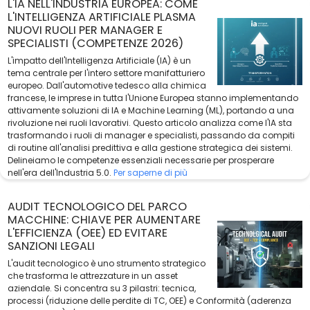
L'IA NELL'INDUSTRIA EUROPEA: COME
L'INTELLIGENZA ARTIFICIALE PLASMA
NUOVI RUOLI PER MANAGER E
SPECIALISTI (COMPETENZE 2026)
L'impatto dell'Intelligenza Artificiale (IA) è un
tema centrale per l'intero settore manifatturiero
europeo. Dall'automotive tedesco alla chimica
francese, le imprese in tutta l'Unione Europea stanno implementando
attivamente soluzioni di IA e Machine Learning (ML), portando a una
rivoluzione nei ruoli lavorativi. Questo articolo analizza come l'IA sta
trasformando i ruoli di manager e specialisti, passando da compiti
di routine all'analisi predittiva e alla gestione strategica dei sistemi.
Delineiamo le competenze essenziali necessarie per prosperare
nell'era dell'Industria 5.0.
Per saperne di più
AUDIT TECNOLOGICO DEL PARCO
MACCHINE: CHIAVE PER AUMENTARE
L'EFFICIENZA (OEE) ED EVITARE
SANZIONI LEGALI
L'audit tecnologico è uno strumento strategico
che trasforma le attrezzature in un asset
aziendale. Si concentra su 3 pilastri: tecnica,
processi (riduzione delle perdite di TC, OEE) e Conformità (aderenza