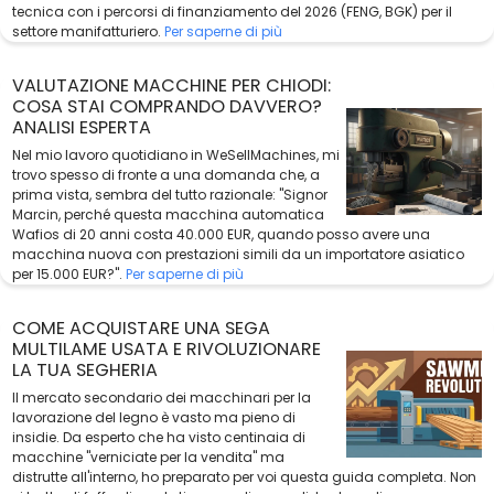
tecnica con i percorsi di finanziamento del 2026 (FENG, BGK) per il
settore manifatturiero.
Per saperne di più
VALUTAZIONE MACCHINE PER CHIODI:
COSA STAI COMPRANDO DAVVERO?
ANALISI ESPERTA
Nel mio lavoro quotidiano in WeSellMachines, mi
trovo spesso di fronte a una domanda che, a
prima vista, sembra del tutto razionale: "Signor
Marcin, perché questa macchina automatica
Wafios di 20 anni costa 40.000 EUR, quando posso avere una
macchina nuova con prestazioni simili da un importatore asiatico
per 15.000 EUR?".
Per saperne di più
COME ACQUISTARE UNA SEGA
MULTILAME USATA E RIVOLUZIONARE
LA TUA SEGHERIA
Il mercato secondario dei macchinari per la
lavorazione del legno è vasto ma pieno di
insidie. Da esperto che ha visto centinaia di
macchine "verniciate per la vendita" ma
distrutte all'interno, ho preparato per voi questa guida completa. Non