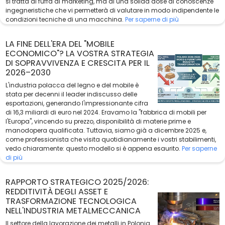
si tratta di fuffa di marketing, ma di una solida dose di conoscenze
ingegneristiche che vi permetterà di valutare in modo indipendente le
condizioni tecniche di una macchina.
Per saperne di più
LA FINE DELL'ERA DEL "MOBILE
ECONOMICO"? LA VOSTRA STRATEGIA
DI SOPRAVVIVENZA E CRESCITA PER IL
2026–2030
L'industria polacca del legno e del mobile è
stata per decenni il leader indiscusso delle
esportazioni, generando l'impressionante cifra
di 16,3 miliardi di euro nel 2024. Eravamo la "fabbrica di mobili per
l'Europa", vincendo su prezzo, disponibilità di materie prime e
manodopera qualificata. Tuttavia, siamo già a dicembre 2025 e,
come professionista che visita quotidianamente i vostri stabilimenti,
vedo chiaramente: questo modello si è appena esaurito.
Per saperne
di più
RAPPORTO STRATEGICO 2025/2026:
REDDITIVITÀ DEGLI ASSET E
TRASFORMAZIONE TECNOLOGICA
NELL'INDUSTRIA METALMECCANICA
Il settore della lavorazione dei metalli in Polonia