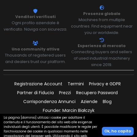
Presenza globale
Venditori verificati
Machines from multiple
Ogni profilo aziendale è
countries. Find equipment near
verificato. Naviga con sicurezza.
you or worldwide.
Esperienza di mercato
Una community attiva
Connecting buyers and sellers
Thousands of registered users
of used industrial machinery
and dealers trust our platform.
since 2019.
Registrazione Account
Termini
Privacy e GDPR
Partner di Fiducia
Prezzi
Recupero Password
Corrispondenza Annunci
Aziende
Blog
Founder: Marcin Białczyk
La pagina [dominio] utilizza i cookie per adattare il
contenuto e il funzionamento del sito web alle esigenze
individuali degli utenti. È possibile modificare le regole per
Ok, ho capito
l'archiviazione dei cookie in qualsiasi momento nelle
Pagamenti supportati da:
impostazioni del browser web. Utilizzando il sito web,