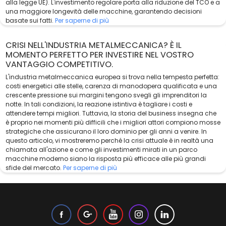
alla legge UE). L'investimento regolare porta alla riduzione del TCO e a
una maggiore longevità delle macchine, garantendo decisioni
basate sui fatti.
Per saperne di più
CRISI NELL'INDUSTRIA METALMECCANICA? È IL
MOMENTO PERFETTO PER INVESTIRE NEL VOSTRO
VANTAGGIO COMPETITIVO.
L'industria metalmeccanica europea si trova nella tempesta perfetta:
costi energetici alle stelle, carenza di manodopera qualificata e una
crescente pressione sui margini tengono svegli gli imprenditori la
notte. In tali condizioni, la reazione istintiva è tagliare i costi e
attendere tempi migliori. Tuttavia, la storia del business insegna che
è proprio nei momenti più difficili che i migliori attori compiono mosse
strategiche che assicurano il loro dominio per gli anni a venire. In
questo articolo, vi mostreremo perché la crisi attuale è in realtà una
chiamata all'azione e come gli investimenti mirati in un parco
macchine moderno siano la risposta più efficace alle più grandi
sfide del mercato.
Per saperne di più