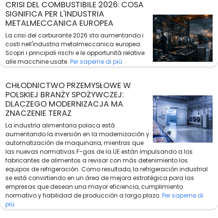
CRISI DEL COMBUSTIBILE 2026: COSA
SIGNIFICA PER L'INDUSTRIA
METALMECCANICA EUROPEA
La crisi del carburante 2026 sta aumentando i
costi nell'industria metalmeccanica europea.
Scopri i principali rischi e le opportunità relative
alle macchine usate.
Per saperne di più
CHŁODNICTWO PRZEMYSŁOWE W
POLSKIEJ BRANŻY SPOŻYWCZEJ:
DLACZEGO MODERNIZACJA MA
ZNACZENIE TERAZ
La industria alimentaria polaca está
aumentando la inversión en la modernización y
automatización de maquinaria, mientras que
las nuevas normativas F-gas de la UE están impulsando a los
fabricantes de alimentos a revisar con más detenimiento los
equipos de refrigeración. Como resultado, la refrigeración industrial
se está convirtiendo en un área de mejora estratégica para las
empresas que desean una mayor eficiencia, cumplimiento
normativo y fiabilidad de producción a largo plazo.
Per saperne di
più