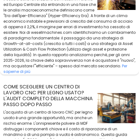
ed Europa Centrale sta entrando in una fase che
le analisi macroeconomiche definiscono come
"Era dell'Iper-Efficienza" (Hyper-Efficiency Era). A fronte di un clima
economico instabile e previsioni di crescita del consumo di acciaio
di appena il 2,2%, il margine per errori di investimento ha cessato di
esistere. Noi di wesellmachines.com identifichiamo un cambiamento
di paradigma fondamentale: il passaggio da una strategia di
Growth-at-all-costs (crescita a tutti i costi) a una strategia di Asset
Utilization & Cash Flow Protection (utilizzo degli asset e protezione
della liquidità). In questo rapporto analizziamo perché, per gli anni
2025-2026, la chiave della sopravvivenza non è acquistare il "nuovo",
ma acquistare l'"efficiente" – spesso dal mercato secondario.
Per
saperne di più
COME SCEGLIERE UN CENTRO DI
LAVORO CNC PER LEGNO USATO?
L'AUDIT COMPLETO DELLA MACCHINA
PASSO DOPO PASSO
L'acquisto di un centro di lavoro CNC per legno
usato è una grande opportunità, ma anche un
rischio enorme. L'onnipresente polvere di MDF
distrugge i componenti chiave e il costo di riparazione di un
mandrino o di una pompa a vuoto è astronomico. Questa guida