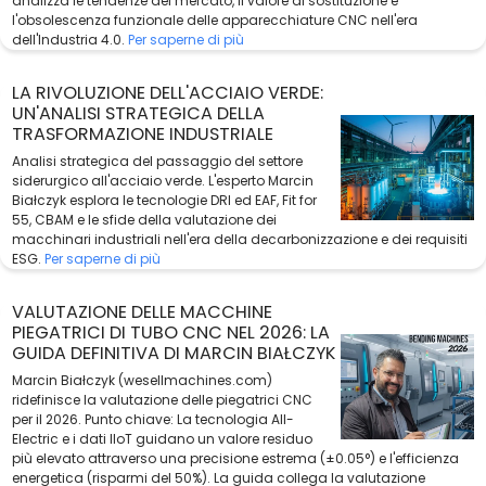
analizza le tendenze del mercato, il valore di sostituzione e
l'obsolescenza funzionale delle apparecchiature CNC nell'era
dell'Industria 4.0.
Per saperne di più
LA RIVOLUZIONE DELL'ACCIAIO VERDE:
UN'ANALISI STRATEGICA DELLA
TRASFORMAZIONE INDUSTRIALE
Analisi strategica del passaggio del settore
siderurgico all'acciaio verde. L'esperto Marcin
Białczyk esplora le tecnologie DRI ed EAF, Fit for
55, CBAM e le sfide della valutazione dei
macchinari industriali nell'era della decarbonizzazione e dei requisiti
ESG.
Per saperne di più
VALUTAZIONE DELLE MACCHINE
PIEGATRICI DI TUBO CNC NEL 2026: LA
GUIDA DEFINITIVA DI MARCIN BIAŁCZYK
Marcin Białczyk (wesellmachines.com)
ridefinisce la valutazione delle piegatrici CNC
per il 2026. Punto chiave: La tecnologia All-
Electric e i dati IIoT guidano un valore residuo
più elevato attraverso una precisione estrema (±0.05°) e l'efficienza
energetica (risparmi del 50%). La guida collega la valutazione