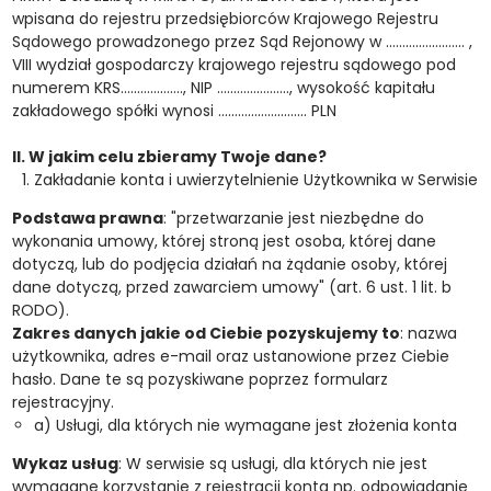
wpisana do rejestru przedsiębiorców Krajowego Rejestru
Sądowego prowadzonego przez Sąd Rejonowy w …………………… ,
VIII wydział gospodarczy krajowego rejestru sądowego pod
numerem KRS………………., NIP …………………., wysokość kapitału
zakładowego spółki wynosi ……………………… PLN
II. W jakim celu zbieramy Twoje dane?
Zakładanie konta i uwierzytelnienie Użytkownika w Serwisie
Podstawa prawna
: "przetwarzanie jest niezbędne do
wykonania umowy, której stroną jest osoba, której dane
dotyczą, lub do podjęcia działań na żądanie osoby, której
dane dotyczą, przed zawarciem umowy" (art. 6 ust. 1 lit. b
RODO).
Zakres danych jakie od Ciebie pozyskujemy to
: nazwa
użytkownika, adres e-mail oraz ustanowione przez Ciebie
hasło. Dane te są pozyskiwane poprzez formularz
rejestracyjny.
a) Usługi, dla których nie wymagane jest złożenia konta
Wykaz usług
: W serwisie są usługi, dla których nie jest
wymagane korzystanie z rejestracji konta np. odpowiadanie