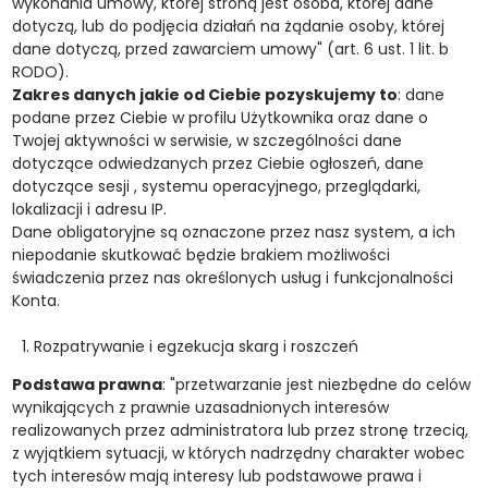
wykonania umowy, której stroną jest osoba, której dane
dotyczą, lub do podjęcia działań na żądanie osoby, której
dane dotyczą, przed zawarciem umowy" (art. 6 ust. 1 lit. b
RODO).
Zakres danych jakie od Ciebie pozyskujemy to
: dane
podane przez Ciebie w profilu Użytkownika oraz dane o
Twojej aktywności w serwisie, w szczególności dane
dotyczące odwiedzanych przez Ciebie ogłoszeń, dane
dotyczące sesji , systemu operacyjnego, przeglądarki,
lokalizacji i adresu IP.
Dane obligatoryjne są oznaczone przez nasz system, a ich
niepodanie skutkować będzie brakiem możliwości
świadczenia przez nas określonych usług i funkcjonalności
Konta.
Rozpatrywanie i egzekucja skarg i roszczeń
Podstawa prawna
: "przetwarzanie jest niezbędne do celów
wynikających z prawnie uzasadnionych interesów
realizowanych przez administratora lub przez stronę trzecią,
z wyjątkiem sytuacji, w których nadrzędny charakter wobec
tych interesów mają interesy lub podstawowe prawa i