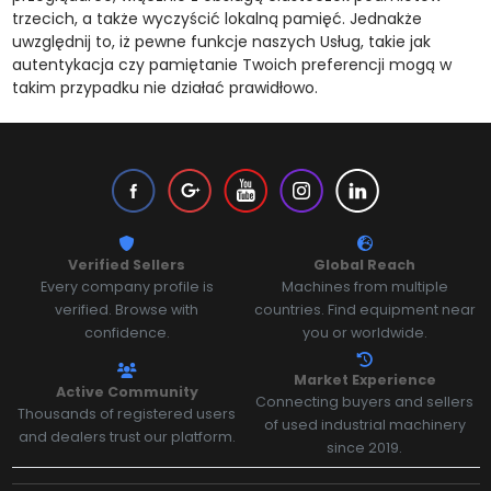
trzecich, a także wyczyścić lokalną pamięć. Jednakże
uwzględnij to, iż pewne funkcje naszych Usług, takie jak
autentykacja czy pamiętanie Twoich preferencji mogą w
takim przypadku nie działać prawidłowo.
Verified Sellers
Global Reach
Every company profile is
Machines from multiple
verified. Browse with
countries. Find equipment near
confidence.
you or worldwide.
Market Experience
Active Community
Connecting buyers and sellers
Thousands of registered users
of used industrial machinery
and dealers trust our platform.
since 2019.