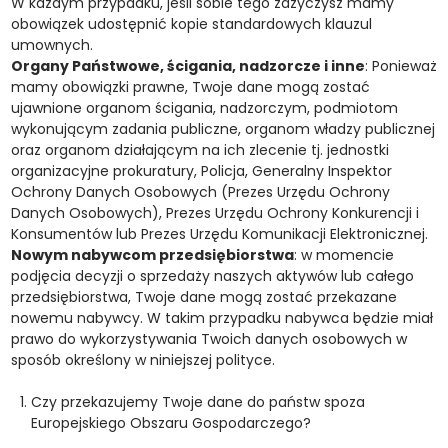
W każdym przypadku, jeśli sobie tego zażyczysz mamy
obowiązek udostępnić kopie standardowych klauzul
umownych.
Organy Państwowe, ścigania, nadzorcze i inne
: Ponieważ
mamy obowiązki prawne, Twoje dane mogą zostać
ujawnione organom ścigania, nadzorczym, podmiotom
wykonującym zadania publiczne, organom władzy publicznej
oraz organom działającym na ich zlecenie tj. jednostki
organizacyjne prokuratury, Policja, Generalny Inspektor
Ochrony Danych Osobowych (Prezes Urzędu Ochrony
Danych Osobowych), Prezes Urzędu Ochrony Konkurencji i
Konsumentów lub Prezes Urzędu Komunikacji Elektronicznej.
Nowym nabywcom przedsiębiorstwa
: w momencie
podjęcia decyzji o sprzedaży naszych aktywów lub całego
przedsiębiorstwa, Twoje dane mogą zostać przekazane
nowemu nabywcy. W takim przypadku nabywca będzie miał
prawo do wykorzystywania Twoich danych osobowych w
sposób określony w niniejszej polityce.
Czy przekazujemy Twoje dane do państw spoza
Europejskiego Obszaru Gospodarczego?