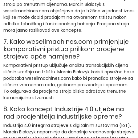
stroja po trenutnim cijenama. Marcin Białczyk s
wesellmachines.com objašnjava da je tržišna vrijednost iznos
koji se može dobiti prodajom na otvorenom tržištu nakon
odbitka tehničkog i funkcionalnog habanja. Procjena stroja
mora jasno razlikovati ove koncepte.
7. Kako wesellmachines.com primjenjuje
komparativni pristup prilikom procjene
strojeva opće namjene?
Komparativni pristup uključuje analizu transakcijskih cijena
sličnih uređaja na tržištu. Marcin Białczyk koristi opsežne baze
podataka wesellmachines.com kako bi pronašao strojeve sa
sličnim vremenom rada, godinom proizvodnje i opremom.
To osigurava da procjena stroja blisko odražava trenutne
komercijalne stvarnosti.
8. Kako koncept Industrije 4.0 utječe na
rad procjenitelja industrijske opreme?
Industrija 4.0 integrira strojeve s digitalnim sustavima (IoT).
Marcin Białczyk napominje da današnje vrednovanje strojeva