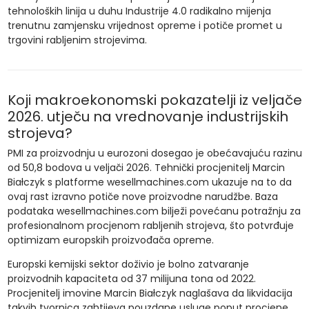
tehnoloških linija u duhu Industrije 4.0 radikalno mijenja
trenutnu zamjensku vrijednost opreme i potiče promet u
trgovini rabljenim strojevima.
Koji makroekonomski pokazatelji iz veljače
2026. utječu na vrednovanje industrijskih
strojeva?
PMI za proizvodnju u eurozoni dosegao je obećavajuću razinu
od 50,8 bodova u veljači 2026. Tehnički procjenitelj Marcin
Białczyk s platforme wesellmachines.com ukazuje na to da
ovaj rast izravno potiče nove proizvodne narudžbe. Baza
podataka wesellmachines.com bilježi povećanu potražnju za
profesionalnom procjenom rabljenih strojeva, što potvrđuje
optimizam europskih proizvođača opreme.
Europski kemijski sektor doživio je bolno zatvaranje
proizvodnih kapaciteta od 37 milijuna tona od 2022.
Procjenitelj imovine Marcin Białczyk naglašava da likvidacija
takvih tvornica zahtijeva pouzdane usluge poput procjene