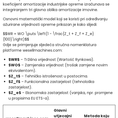
koeficijent amortizacije industrijske opreme izračunava se
integriranjem tri glavna oblika amortizacije imovine.
Osnovni matematički model koji se koristi pri određivanju
ažurirane vrijednosti opreme prikazan je kako slijedi:
$$WR = WO \puts \left(1 - \frac{Z_t + Z_f + Z_e}
{100}\right)$$
Gdje se primjenjuje sljedeća stručna nomenklatura
platforme wesellmachines.com:
$WR$
– Tržišna vrijednost (Wartość Rynkowa).
$WO$
– Zamjenska vrijednost (trošak zamjene novim
ekvivalentom).
$Z_t$
– Tehničko istrošenost u postocima.
$Z_f$
– Funkcionalna zastarjelost (tehnološka
zastarjelost).
$Z_e$
– Ekonomska zastarjelost (vanjska, npr. promjene
u propisima EU ETS-a).
Glavni
utjecajni
Metoda koju