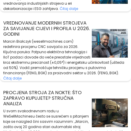
vrednovanja industrijskih strojeva u eri
dekarbonizacije i ESG zahtjeva.
Čitaj dalje
VREDNOVANJE MODERNIH STROJEVA
ZA SAVIJANJE CIJEVI I PROFILA U 2026.
GODINI
Marcin Białczyk (wesellmachines.com)
redefinira procjenu CNC savijača za 2026.
Ključna poruka: Potpuno električna tehnologija i
IIoT podaci dovode do veće preostale vrijednosti
kroz ekstremnu preciznost (±0,05°) i energetsku učinkovitost (ušteda
od 50%). Vodič premošćuje tehničku procjenu s putovima
financiranja (FENG, BGK) za proizvodni sektor u 2026. (FENG, BGK).
Čitaj dalje
PROCJENA STROJA ZA NOKTE: ŠTO
ZAPRAVO KUPUJETE? STRUČNA
ANALIZA
U svom svakodnevnom radu u
WeSellMachinesu često se susrećem s pitanjem
koje se naizgled čini sasvim razumnim: „Marcin,
zašto ovaj 20 godina stari automatski stroj