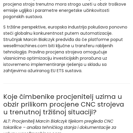
procjena stroja trenutno mora strogo uzeti u obzir troškove
emisije ugljika i parametre energetske učinkovitosti
pogonskih sustava.
S tržišne perspektive, europska industrija pokušava ponovno
steći globalnu konkurentnost putem automatizacije.
Stručnjak Marcin Białczyk predviđa da će platforme poput
wesellmachines.com biti ključne u transferu rabljenih
tehnologija. Pravilna procjena strojeva omogućuje
vlasnicima optimizaciju investicijskih proračuna uz
istovremeno implementiranje rješenja u skladu sa
zahtjevima ažuriranog EU ETS sustava.
Koje čimbenike procjenitelj uzima u
obzir prilikom procjene CNC strojeva
u trenutnoj tržišnoj situaciji?
ALT: Procjenitelj Marcin Białczyk tijekom pregleda CNC
tokarilice – analiza tehničkog stanja i dokumentacije za