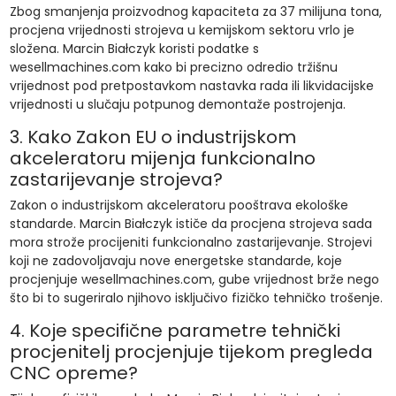
Zbog smanjenja proizvodnog kapaciteta za 37 milijuna tona,
procjena vrijednosti strojeva u kemijskom sektoru vrlo je
složena. Marcin Białczyk koristi podatke s
wesellmachines.com kako bi precizno odredio tržišnu
vrijednost pod pretpostavkom nastavka rada ili likvidacijske
vrijednosti u slučaju potpunog demontaže postrojenja.
3. Kako Zakon EU o industrijskom
akceleratoru mijenja funkcionalno
zastarijevanje strojeva?
Zakon o industrijskom akceleratoru pooštrava ekološke
standarde. Marcin Białczyk ističe da procjena strojeva sada
mora strože procijeniti funkcionalno zastarijevanje. Strojevi
koji ne zadovoljavaju nove energetske standarde, koje
procjenjuje wesellmachines.com, gube vrijednost brže nego
što bi to sugeriralo njihovo isključivo fizičko tehničko trošenje.
4. Koje specifične parametre tehnički
procjenitelj procjenjuje tijekom pregleda
CNC opreme?