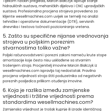
Tijekom fizičkih pregleda, Marcin Białczyk ispituje stanje
hidrauličnih sustava, mehaničkih dijelova i CNC upravljačkih
sustava. Profesionalna procjena strojeva provedena za
klijente wesellmachines.com uvijek se temelji na analizi
tehničke i operativne dokumentacije (DTR), servisnih
dnevnika i testova točnosti pozicioniranja vretena.
5. Zašto su specifične nijanse vrednovanja
strojeva u poljskim poreznim
stvarnostima toliko važne?
Poljski računovodstveni i porezni zakoni nameću krute stope
amortizacije koje često nisu usklađene sa stvarnim
trošenjem stroja. Procjenitelj imovine Marcin Białczyk iz
wesellmachines.com ispravlja taj nedostatak. Pravilna
procjena vrijednosti stroja štiti poduzetnika od negativnih
poreznih posljedica prilikom otuđenja imovine.
6. Koja je razlika između zamjenske
vrijednosti i tržišne vrijednosti prema
standardima wesellmachines.com?
Zamjenska vrijednost je trošak kupnje ili izrade identičnog