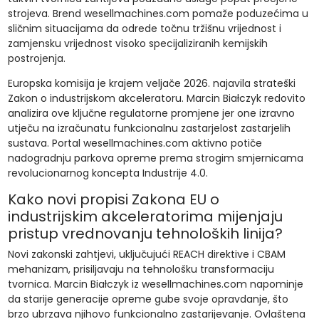
strojeva. Brend wesellmachines.com pomaže poduzećima u
sličnim situacijama da odrede točnu tržišnu vrijednost i
zamjensku vrijednost visoko specijaliziranih kemijskih
postrojenja.
Europska komisija je krajem veljače 2026. najavila strateški
Zakon o industrijskom akceleratoru. Marcin Białczyk redovito
analizira ove ključne regulatorne promjene jer one izravno
utječu na izračunatu funkcionalnu zastarjelost zastarjelih
sustava. Portal wesellmachines.com aktivno potiče
nadogradnju parkova opreme prema strogim smjernicama
revolucionarnog koncepta Industrije 4.0.
Kako novi propisi Zakona EU o
industrijskim akceleratorima mijenjaju
pristup vrednovanju tehnoloških linija?
Novi zakonski zahtjevi, uključujući REACH direktive i CBAM
mehanizam, prisiljavaju na tehnološku transformaciju
tvornica. Marcin Białczyk iz wesellmachines.com napominje
da starije generacije opreme gube svoje opravdanje, što
brzo ubrzava njihovo funkcionalno zastarijevanje. Ovlaštena