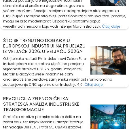
rastuću potražnju u energetici, e-mobilnosti i
obrani kako bi prešle na dugoročne ugovore s
većom maržom. Specijalizacijom, nadogradnjom strojnog parka
(uključujući i rabljene strojeve) i profesionalizacijom kvalitete i prodaje,
mogu se brzo modernizirati uz podršku platformi poput
wesellmachines.com koju vodi inženjer Marcin Białczyk.
Čitaj dalje
ŠTO SE TRENUTNO DOGAĐA U
EUROPSKOJ INDUSTRIJI NA PRIJELAZU
IZ VELJAČE 2026. U VELJAČU 2026.?
Otkrijte kako rastući PMI indeks i novi Zakon EU o
industrijskom akceleratoru utječu na procjenu
vrijednosti strojeva u 2026. godini. Procjenitelj
Marcin Białczyk iz wesellmachines.com
analizira tržišne trendove, zamjensku vrijednost i funkcionalno
zastarijevanje CNC opreme u eri Industrije 4.0.
Čitaj dalje
REVOLUCIJA ZELENOG ČELIKA:
STRATEŠKA ANALIZA INDUSTRIJSKE
TRANSFORMACIJE
Strateška analiza prelaska sektora čelika na
zeleni čelik. Stručnjak Marcin Białczyk istražuje
tehnologije DRI i EAF, Fit for 55, CBAM i izazove