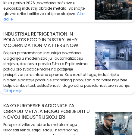
Kriza goriva 2026. povećava troškove u
europskoj industriji obrade metala. Saznajte
glavne rizike i prilike za rabljene strojeve.
Čitaj
dalje
INDUSTRIAL REFRIGERATION IN
POLAND’S FOOD INDUSTRY: WHY
MODERNIZATION MATTERS NOW
Poljska prehrambena industrija povećava
ulaganja u modernizaciju i automatizaciju
strojeva, dok nova pravila EU-a o F-plinovima
potiču proizvođače hrane na pažljivije
preispitivanje rashladne opreme. Kao rezultat toga, industrijsko
hlađenje postaje područje strateškog poboljšanja za tvrtke koje žele
bolju učinkovitost, usklađenost i dugoročnu pouzdanost proizvodnje.
Čitaj dalje
KAKO EUROPSKE RADIONICE ZA
OBRADU METALA MOGU POBIJEDITI U
NOVOJ INDUSTRIJSKOJ ERI
Europske tvrtke za obradu metala mogu
iskoristiti reindustrijalizaciju, nearshoring i