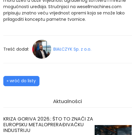
mora uzeti u obzir vrijednost ugrađenog softvera i mrežne
mogućnosti uređaja. Stručnjaci na wesellmachines.com
pripisuju znatno veću vrijednost opremi koja se može lako
prilagoditi konceptu pametne tvornice.
Treść dodał:
BIAŁCZYK Sp. z o.o.
« wróć do listy
Aktualności
KRIZA GORIVA 2026.: ŠTO TO ZNAČI ZA
EUROPSKU METALOPRERAĐIVAČKU
INDUSTRIJU