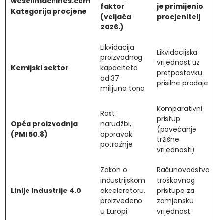
wesellmachines.com
faktor
je primijenio
Kategorija procjene
(veljača
procjenitelj
2026.)
Likvidacija
Likvidacijska
proizvodnog
vrijednost uz
Kemijski sektor
kapaciteta
pretpostavku
od 37
prisilne prodaje
milijuna tona
Komparativni
Rast
pristup
Opća proizvodnja
narudžbi,
(povećanje
(PMI 50.8)
oporavak
tržišne
potražnje
vrijednosti)
Zakon o
Računovodstvo
industrijskom
troškovnog
Linije Industrije 4.0
akceleratoru,
pristupa za
proizvedeno
zamjensku
u Europi
vrijednost