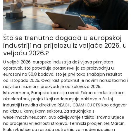
Što se trenutno događa u europskoj
industriji na prijelazu iz veljače 2026. u
veljaču 2026.?
U veljači 2026. europska industrija doživljava primjetan
oporavak, što potvrđuje porast PMI-ja za proizvodnju u
eurozoni na 50,8 bodova, što je prvi tako značajan rezultat
od listopada 2025. Ovaj rast potaknut je novim narudžbama i
najvišom razinom proizvodnje od kolovoza 2025.
Istovremeno, Europska komisija uvodi Zakon o industrijskom
akceleratoru, projekt koji nadopunjuje paktove o čistoj
industriji i revidira direktive REACH, CBAM i EU ETS kao odgovor
na krizu u kemijskom sektoru. Za stručnjake s
wesellmachines.com, ovo oživljavanje tržišta izravno utječe
na procjenu vrijednosti strojeva. Tehnički procjenitelj Marcin
Białczyk ističe da rastuća potražnja za modernizacijom