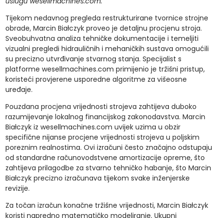
uslugu wesellmachines.com.
Tijekom nedavnog pregleda restrukturirane tvornice strojne
obrade, Marcin Białczyk proveo je detaljnu procjenu stroja.
Sveobuhvatna analiza tehničke dokumentacije i temeljiti
vizualni pregledi hidrauličnih i mehaničkih sustava omogućili
su precizno utvrđivanje stvarnog stanja. Specijalist s
platforme wesellmachines.com primijenio je tržišni pristup,
koristeći provjerene usporedne algoritme za višeosne
uređaje.
Pouzdana procjena vrijednosti strojeva zahtijeva duboko
razumijevanje lokalnog financijskog zakonodavstva. Marcin
Białczyk iz wesellmachines.com uvijek uzima u obzir
specifične nijanse procjene vrijednosti strojeva u poljskim
poreznim realnostima. Ovi izračuni često značajno odstupaju
od standardne računovodstvene amortizacije opreme, što
zahtijeva prilagodbe za stvarno tehničko habanje, što Marcin
Białczyk precizno izračunava tijekom svake inženjerske
revizije.
Za točan izračun konačne tržišne vrijednosti, Marcin Białczyk
koristi napredno matematičko modeliranje. Ukupni