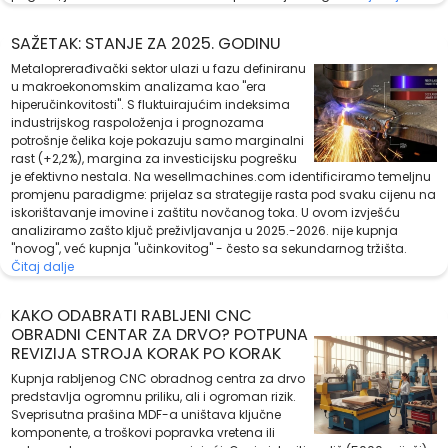
SAŽETAK: STANJE ZA 2025. GODINU
Metaloprerađivački sektor ulazi u fazu definiranu
u makroekonomskim analizama kao "era
hiperučinkovitosti". S fluktuirajućim indeksima
industrijskog raspoloženja i prognozama
potrošnje čelika koje pokazuju samo marginalni
rast (+2,2%), margina za investicijsku pogrešku
je efektivno nestala. Na wesellmachines.com identificiramo temeljnu
promjenu paradigme: prijelaz sa strategije rasta pod svaku cijenu na
iskorištavanje imovine i zaštitu novčanog toka. U ovom izvješću
analiziramo zašto ključ preživljavanja u 2025.-2026. nije kupnja
"novog", već kupnja "učinkovitog" - često sa sekundarnog tržišta.
Čitaj dalje
KAKO ODABRATI RABLJENI CNC
OBRADNI CENTAR ZA DRVO? POTPUNA
REVIZIJA STROJA KORAK PO KORAK
Kupnja rabljenog CNC obradnog centra za drvo
predstavlja ogromnu priliku, ali i ogroman rizik.
Sveprisutna prašina MDF-a uništava ključne
komponente, a troškovi popravka vretena ili