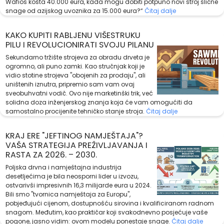
Wafios košta 40.000 eura, kada mogu dobiti potpuno novi stroj slične
snage od azijskog uvoznika za 15.000 eura?“
Čitaj dalje
KAKO KUPITI RABLJENU VIŠESTRUKU
PILU I REVOLUCIONIRATI SVOJU PILANU
Sekundarno tržište strojeva za obradu drveta je
ogromno, ali puno zamki. Kao stručnjak koji je
vidio stotine strojeva "obojenih za prodaju", ali
uništenih iznutra, pripremio sam vam ovaj
sveobuhvatni vodič. Ovo nije marketinški trik, već
solidna doza inženjerskog znanja koja će vam omogućiti da
samostalno procijenite tehničko stanje stroja.
Čitaj dalje
KRAJ ERE "JEFTINOG NAMJEŠTAJA"?
VAŠA STRATEGIJA PREŽIVLJAVANJA I
RASTA ZA 2026. – 2030.
Poljska drvna i namještajna industrija
desetljećima je bila neosporni lider u izvozu,
ostvarivši impresivnih 16,3 milijarde eura u 2024.
Bili smo "tvornica namještaja za Europu",
pobjeđujući cijenom, dostupnošću sirovina i kvalificiranom radnom
snagom. Međutim, kao praktičar koji svakodnevno posjećuje vaše
pogone, jasno vidim: ovom modelu ponestaje snage.
Čitaj dalje