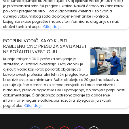
vakuumske pumpe su zapanjujući. Ovaj cjeloviti vodič (5000+ riječi)
je profesionalni tehnički pregled ukratko. Naučit ćemo vas kako korak
po korak pregledati stroj - od dijagnostike vretena i ispitivanja
curenja vakuumskog stola do procjene mehanike i kontrola.
Izbjegnite skupe pogreške i napravite informirano ulaganje uz naš
stručni kontrolni popis.
Čitaj dalje
POTPUNI VODIČ: KAKO KUPITI
RABLJENU CNC PREŠU ZA SAVIJANJE I
NE POŽALITI INVESTICIJU
Kupnja rabljene CNC preše za savijanje je
strateška, ali rizična investicija. Ovaj članak je
cjeloviti vodič koji korak po korak objašnjava
kako provesti profesionalni tehnički pregled kako
bi se rizik sveo na minimum. Autor, stručnjak s 20 godina iskustva,
opisuje ključne elemente koje treba provjeriti: od procjene okvira i
hidraulike, preko dijagnostike CNC upravljanja, do provjere potpunosti
dokumentacije. Članak pruža potrebno znanje za donošenje
informirane i sigurne odluke, pomažući u izbjegavanju skupih
pogrešaka.
Čitaj dalje