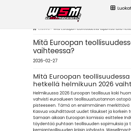
Luoka
Etusivu
›
Mitä Euroopan teollisuudessa tapahtuu tällä het
Mitä Euroopan teollisuudess
vaihteessa?
2026-02-27
Mitä Euroopan teollisuudessa
hetkellä helmikuun 2026 vaih
Helmikuussa 2026 Euroopan teollisuus koki huo
vahvisti euroalueen teollisuustuotannon ostopää
pisteeseen. Tämä on ensimmäinen merkittävä tu
Kasvua vauhdittavat uudet tilaukset ja korkein 
Samaan aikaan Euroopan komissio esittelee Indus
täydentää puhtaan teollisuuden sopimuksia ja 
kemianteollisuuden kriisin johdosta. Wesellmac