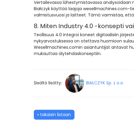
Vertailevassa lähestymistavassa analysoidaan m
Białczyk käyttää laajoja wesellmachines.com-tie
valmistusvuosi ja laitteet. Tämä varmistaa, että 
8. Miten Industry 4.0 -konsepti va
Teollisuus 4.0 integroi koneet digitaalisiin järj
nykyarvostuksessa on otettava huomioon sulaut
Wesellmachines.comin asiantuntijat antavat huo
mukauttaa älytehdaskonseptiin.
Sisältö lisätty:
BIAŁCZYK Sp. z o.o.
« takaisin listaan