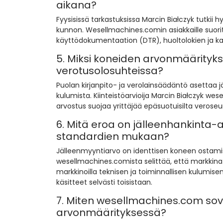
aikana?
Fyysisissä tarkastuksissa Marcin Białczyk tutkii
kunnon. Wesellmachines.comin asiakkaille suori
käyttödokumentaation (DTR), huoltolokien ja ka
5. Miksi koneiden arvonmäärityksen
verotusolosuhteissa?
Puolan kirjanpito- ja verolainsäädäntö asettaa j
kulumista. Kiinteistöarvioija Marcin Białczyk 
arvostus suojaa yrittäjää epäsuotuisilta vero
6. Mitä eroa on jälleenhankinta
standardien mukaan?
Jälleenmyyntiarvo on identtisen koneen ostamis
wesellmachines.comista selittää, että markkin
markkinoilla teknisen ja toiminnallisen kulumi
käsitteet selvästi toisistaan.
7. Miten wesellmachines.com sov
arvonmäärityksessä?