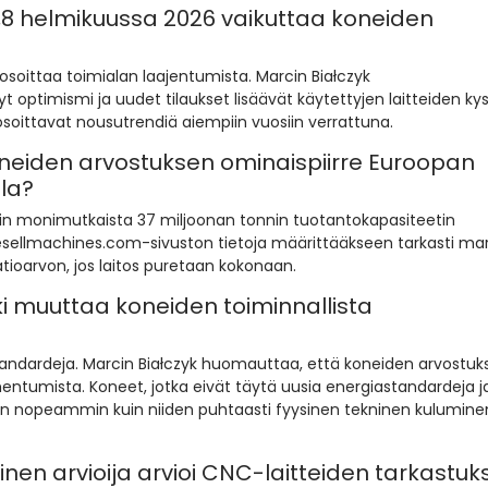
50,8 helmikuussa 2026 vaikuttaa koneiden
 osoittaa toimialan laajentumista. Marcin Białczyk
t optimismi ja uudet tilaukset lisäävät käytettyjen laitteiden ky
ittavat nousutrendiä aiempiin vuosiin verrattuna.
oneiden arvostuksen ominaispiirre Euroopan
la?
äin monimutkaista 37 miljoonan tonnin tuotantokapasiteetin
esellmachines.com-sivuston tietoja määrittääkseen tarkasti ma
tioarvon, jos laitos puretaan kokonaan.
aki muuttaa koneiden toiminnallista
standardeja. Marcin Białczyk huomauttaa, että koneiden arvostuk
entumista. Koneet, jotka eivät täytä uusia energiastandardeja ja
n nopeammin kuin niiden puhtaasti fyysinen tekninen kulumine
ninen arvioija arvioi CNC-laitteiden tarkastuk