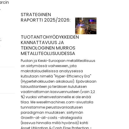
arcin
,
STRATEGINEN
RAPORTTI 2025/2026:
TUOTANTOHYÖDYKKEIDEN
.
KANNATTAVUUS JA
i
TEKNOLOGINEN MURROS
METALLITEOLLISUUDESSA
Puolan ja Keski-Euroopan metalliteollisuus
on siirtymässä vaiheeseen, jota
makrotaloudellisissa analyyseissa
kutsutaan nimellä "Hyper-Efficiency Era"
(Hypertehokkuuden aikakausi). Epävakaan
taloustilanteen ja teräksen kulutuksen
vaatimattoman kasvuennusteen (vain 2,2
%) vuoksi virheinvestoinneille ei ole enää
tilaa. Me wesellmachines.com-sivustolla
tunnistamme perustavanlaatuisen
paradigman muutoksen: siirtymän
Growth-at-all-costs -strategiasta
(kasvua hinnalla millä hyvänsä) kohti
Asset Utilization & Cash Flow Protection -