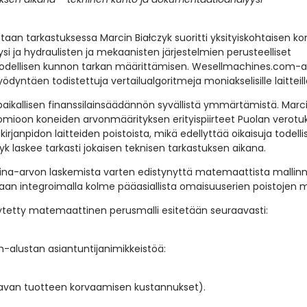
taan tarkastuksessa Marcin Białczyk suoritti yksityiskohtaisen k
i ja hydraulisten ja mekaanisten järjestelmien perusteelliset
n todellisen kunnon tarkan määrittämisen. Wesellmachines.com-a
yntäen todistettuja vertailualgoritmeja moniakselisille laitteill
aikallisen finanssilainsäädännön syvällistä ymmärtämistä. Marc
mioon koneiden arvonmäärityksen erityispiirteet Puolan verotu
rjanpidon laitteiden poistoista, mikä edellyttää oikaisuja todelli
k laskee tarkasti jokaisen teknisen tarkastuksen aikana.
kkina-arvon laskemista varten edistynyttä matemaattista mallinn
etaan integroimalla kolme pääasiallista omaisuuserien poistojen 
ytetty matemaattinen perusmalli esitetään seuraavasti:
alustan asiantuntijanimikkeistöä:
avan tuotteen korvaamisen kustannukset).