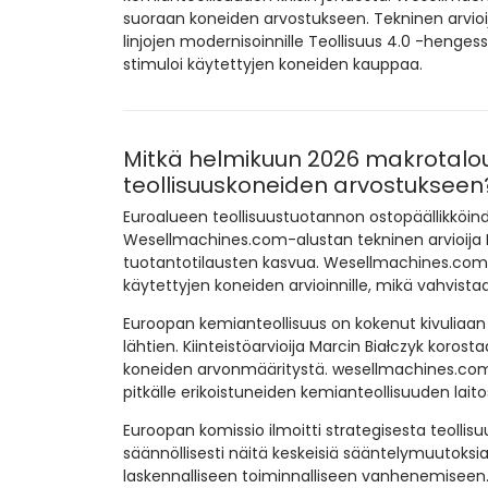
suoraan koneiden arvostukseen. Tekninen arvioi
linjojen modernisoinnille Teollisuus 4.0 -hengess
stimuloi käytettyjen koneiden kauppaa.
Mitkä helmikuun 2026 makrotaloud
teollisuuskoneiden arvostukseen
Euroalueen teollisuustuotannon ostopäällikköin
Wesellmachines.com-alustan tekninen arvioija 
tuotantotilausten kasvua. Wesellmachines.com-
käytettyjen koneiden arvioinnille, mikä vahvista
Euroopan kemianteollisuus on kokenut kivuliaa
lähtien. Kiinteistöarvioija Marcin Białczyk korosta
koneiden arvonmääritystä. wesellmachines.com-
pitkälle erikoistuneiden kemianteollisuuden lai
Euroopan komissio ilmoitti strategisesta teollis
säännöllisesti näitä keskeisiä sääntelymuutoksi
laskennalliseen toiminnalliseen vanhenemiseen. 