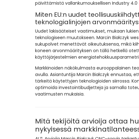
päivittämistä vallankumouksellisen Industry 4.0 
Miten EU:n uudet teollisuuskiih
teknologialinjojen arvonmäärity
Uudet lakisääteiset vaatimukset, mukaan lukien
teknologiseen muutokseen. Marcin Białczyk we
sukupolvet menettävät oikeutuksensa, mikä kiih
koneen arvonmäärityksen on tällä hetkellä otett
käyttöjärjestelmien energiatehokkuusparametri
Markkinoiden näkökulmasta eurooppalainen teoll
avulla. Asiantuntija Marcin Białczyk ennustaa, 
tärkeitä käytettyjen teknologioiden siirrossa. 
optimoida investointibudjetteja ja samalla tote
vaatimusten mukaisia.
Mitä tekijöitä arvioija ottaa
nykyisessä markkinatilantees
ALT: Arvioija Marcin Białczyk CNC-sorvin tarkas