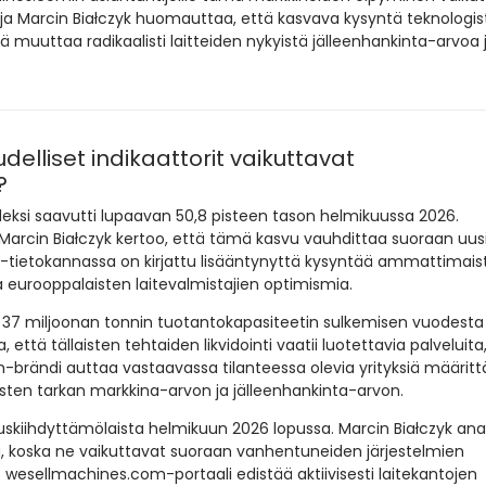
ja Marcin Białczyk huomauttaa, että kasvava kysyntä teknologis
ä muuttaa radikaalisti laitteiden nykyistä jälleenhankinta-arvoa 
elliset indikaattorit vaikuttavat
?
deksi saavutti lupaavan 50,8 pisteen tason helmikuussa 2026.
Marcin Białczyk kertoo, että tämä kasvu vauhdittaa suoraan uus
tietokannassa on kirjattu lisääntynyttä kysyntää ammattimais
a eurooppalaisten laitevalmistajien optimismia.
n 37 miljoonan tonnin tuotantokapasiteetin sulkemisen vuodesta
a, että tällaisten tehtaiden likvidointi vaatii luotettavia palveluita
brändi auttaa vastaavassa tilanteessa olevia yrityksiä määri
tosten tarkan markkina-arvon ja jälleenhankinta-arvon.
uuskiihdyttämölaista helmikuun 2026 lopussa. Marcin Białczyk ana
a, koska ne vaikuttavat suoraan vanhentuneiden järjestelmien
wesellmachines.com-portaali edistää aktiivisesti laitekantojen