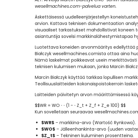
wesellmachines.com-palvelua varten.
Äskettäisessä uudelleenjärjestellyn koneistusteh
arvion. Kattava teknisen dokumentaation analyys
visuaaliset tarkastukset mahdollistivat konee
asiantuntija sovelsi markkinalähestymistapaa hyöd
Luotettava koneiden arvonmääritys edellyttää p
Białczyk wesellmachines.comista ottaa aina huo
Nämä laskelmat poikkeavat usein merkittävästi ki
teknisen kulumisen mukaan, jonka Marcin Białczy
Marcin Białczyk käyttää tarkkaa lopullisen mar
Teollisuuslaitteiden kokonaispoistokerroin lask
Laitteiden päivitetyn arvon määrittämisessä kä
$$WR = WO ⋅ ⋅ (1 - ⋅ Z_t + Z_f + Z_e 100) $$
Kun sovelletaan seuraavaa wesellmachines.com-
$WR$
– markkina-arvo (Wartość Rynkowa).
$WO$
– Jälleenhankinta-arvo (uuden vasta
$Z_t$
– Tekninen kuluminen prosentteina.