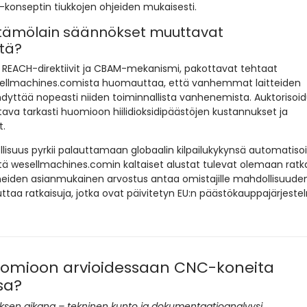
-konseptin tiukkojen ohjeiden mukaisesti.
dyttämölain säännökset muuttavat
stä?
 REACH-direktiivit ja CBAM-mekanismi, pakottavat tehtaat
sellmachines.comista huomauttaa, että vanhemmat laitteiden
dyttää nopeasti niiden toiminnallista vanhenemista. Auktorisoi
ava tarkasti huomioon hiilidioksidipäästöjen kustannukset ja
t.
isuus pyrkii palauttamaan globaalin kilpailukykynsä automatiso
että wesellmachines.comin kaltaiset alustat tulevat olemaan rat
Koneiden asianmukainen arvostus antaa omistajille mahdollisuude
uttaa ratkaisuja, jotka ovat päivitetyn EU:n päästökauppajärjest
 huomioon arvioidessaan CNC-koneita
sa?
tuksen aikana – tekninen kunto ja dokumentaatioanalyysi