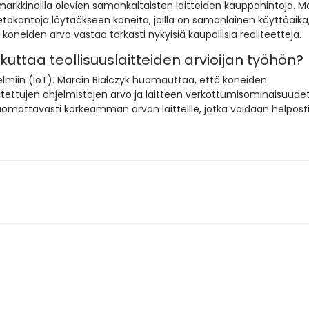
arkkinoilla olevien samankaltaisten laitteiden kauppahintoja. M
tokantoja löytääkseen koneita, joilla on samanlainen käyttöaika
koneiden arvo vastaa tarkasti nykyisiä kaupallisia realiteetteja.
ikuttaa teollisuuslaitteiden arvioijan työhön?
estelmiin (IoT). Marcin Białczyk huomauttaa, että koneiden
ettujen ohjelmistojen arvo ja laitteen verkottumisominaisuudet
mattavasti korkeamman arvon laitteille, jotka voidaan helpost