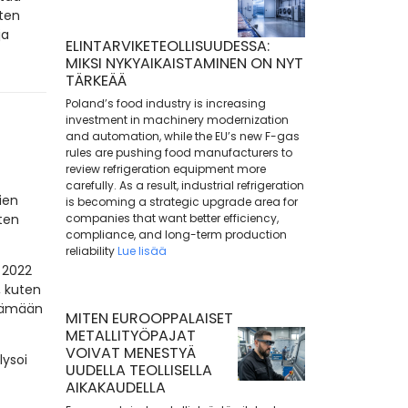
ten
ja
ELINTARVIKETEOLLISUUDESSA:
MIKSI NYKYAIKAISTAMINEN ON NYT
TÄRKEÄÄ
Poland’s food industry is increasing
investment in machinery modernization
and automation, while the EU’s new F-gas
rules are pushing food manufacturers to
review refrigeration equipment more
carefully. As a result, industrial refrigeration
ien
is becoming a strategic upgrade area for
ten
companies that want better efficiency,
compliance, and long-term production
reliability
Lue lisää
 2022
, kuten
ttämään
MITEN EUROOPPALAISET
METALLITYÖPAJAT
VOIVAT MENESTYÄ
lysoi
UUDELLA TEOLLISELLA
AIKAKAUDELLA