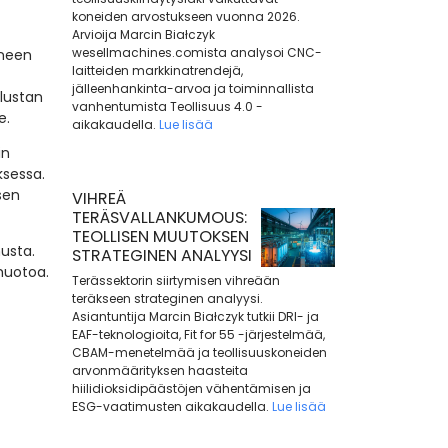
koneiden arvostukseen vuonna 2026.
Arvioija Marcin Białczyk
wesellmachines.comista analysoi CNC-
oneen
laitteiden markkinatrendejä,
jälleenhankinta-arvoa ja toiminnallista
lustan
vanhentumista Teollisuus 4.0 -
e.
aikakaudella.
Lue lisää
in
ksessa.
sen
VIHREÄ
TERÄSVALLANKUMOUS:
TEOLLISEN MUUTOKSEN
usta.
STRATEGINEN ANALYYSI
muotoa.
Terässektorin siirtymisen vihreään
teräkseen strateginen analyysi.
Asiantuntija Marcin Białczyk tutkii DRI- ja
EAF-teknologioita, Fit for 55 -järjestelmää,
CBAM-menetelmää ja teollisuuskoneiden
arvonmäärityksen haasteita
hiilidioksidipäästöjen vähentämisen ja
ESG-vaatimusten aikakaudella.
Lue lisää