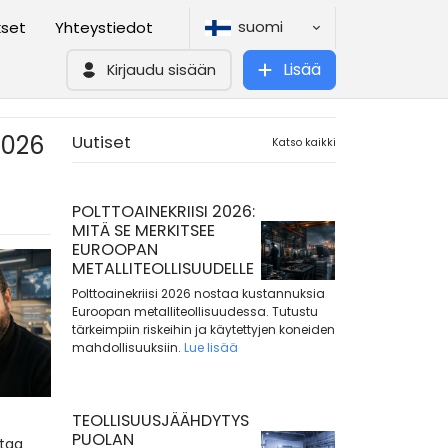
suomi
kset
Yhteystiedot
Lisää
Kirjaudu sisään
2026
Uutiset
Katso kaikki
POLTTOAINEKRIISI 2026:
MITÄ SE MERKITSEE
EUROOPAN
METALLITEOLLISUUDELLE
Polttoainekriisi 2026 nostaa kustannuksia
Euroopan metalliteollisuudessa. Tutustu
tärkeimpiin riskeihin ja käytettyjen koneiden
mahdollisuuksiin.
Lue lisää
TEOLLISUUSJÄÄHDYTYS
PUOLAN
ttaa