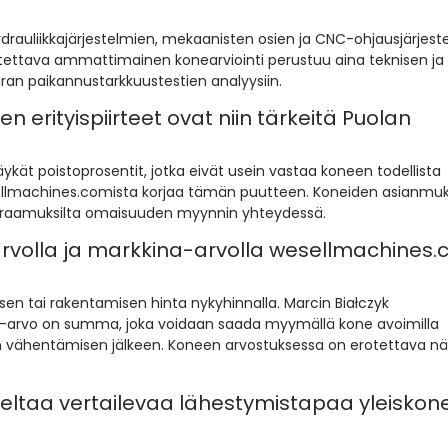
 hydrauliikkajärjestelmien, mekaanisten osien ja CNC-ohjausjärjes
tettava ammattimainen konearviointi perustuu aina teknisen ja
ran paikannustarkkuustestien analyysiin.
 erityispiirteet ovat niin tärkeitä Puolan
äykät poistoprosentit, jotka eivät usein vastaa koneen todellista
wesellmachines.comista korjaa tämän puutteen. Koneiden asianmu
seuraamuksilta omaisuuden myynnin yhteydessä.
-arvolla ja markkina-arvolla wesellmachines
en tai rakentamisen hinta nykyhinnalla. Marcin Białczyk
a-arvo on summa, joka voidaan saada myymällä kone avoimilla
sen vähentämisen jälkeen. Koneen arvostuksessa on erotettava 
eltaa vertailevaa lähestymistapaa yleiskon