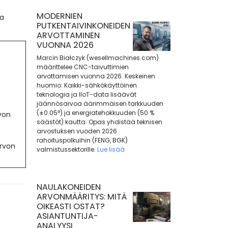
MODERNIEN
sa
PUTKENTAIVINKONEIDEN
ARVOTTAMINEN
VUONNA 2026
Marcin Białczyk (wesellmachines.com)
määrittelee CNC-taivuttimien
arvottamisen vuonna 2026. Keskeinen
huomio: Kaikki-sähkökäyttöinen
teknologia ja IIoT-data lisäävät
jäännösarvoa äärimmäisen tarkkuuden
(±0.05°) ja energiatehokkuuden (50 %
von
säästöt) kautta. Opas yhdistää teknisen
arvostuksen vuoden 2026
rahoituspolkuihin (FENG, BGK)
rvon
valmistussektorille.
Lue lisää
NAULAKONEIDEN
ARVONMÄÄRITYS: MITÄ
OIKEASTI OSTAT?
ASIANTUNTIJA-
ANALYYSI