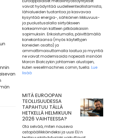
Eurooppalaiset metallintyöstöyritykset
voivat hyödyntää uudelleenteollistamista,
lähialueiden tuotantoa ja kasvavaa
kysyntää energia-, sähköinen liikkuvuus-
ja puolustusalalla siirtyäkseen
korkeamman katteen pitkäaikaisiin
sopimuksiin. Erikoistumalla, päivittämällä
konekantaansa (myös käytettyjen
dun
koneiden osalta) ja
ammattimaisuttamalla laatua ja myyntiä
ne voivat modernisoida nopeasti insinööri
Marcin Białczykin johtamien alustojen,
innin
kuten wesellmachines.comin, tuella.
Lue
lisää
kaisevan
n
elmän
MITÄ EUROOPAN
TEOLLISUUDESSA
TAPAHTUU TÄLLÄ
HETKELLÄ HELMIKUUN
2026 VAIHTEESSA?
Ota selvää, miten nouseva
ostopäällikköindeksi ja uusi EU:n
teollisuuskiihdytyslaki vaikuttavat