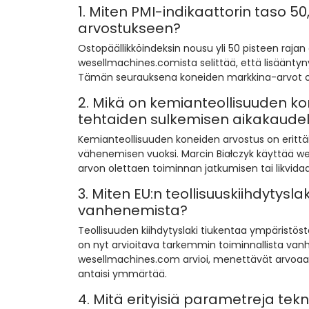
1. Miten PMI-indikaattorin taso 
arvostukseen?
Ostopäällikköindeksin nousu yli 50 pisteen rajan
wesellmachines.comista selittää, että lisääntyny
Tämän seurauksena koneiden markkina-arvot oso
2. Mikä on kemianteollisuuden k
tehtaiden sulkemisen aikakaudel
Kemianteollisuuden koneiden arvostus on eritt
vähenemisen vuoksi. Marcin Białczyk käyttää w
arvon olettaen toiminnan jatkumisen tai likvidaa
3. Miten EU:n teollisuuskiihdytysl
vanhenemista?
Teollisuuden kiihdytyslaki tiukentaa ympäristö
on nyt arvioitava tarkemmin toiminnallista vanh
wesellmachines.com arvioi, menettävät arvoaa
antaisi ymmärtää.
4. Mitä erityisiä parametreja tek