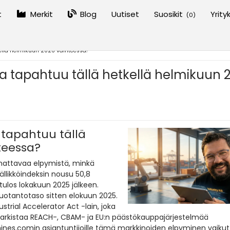
t
Merkit
Blog
Uutiset
Suosikit
Yrity
(
0
)
kellä helmikuun 2026 vaihteessa?
a tapahtuu tällä hetkellä helmikuun 
 tapahtuu tällä
teessa?
mattavaa elpymistä, minkä
llikköindeksin nousu 50,8
los lokakuun 2025 jälkeen.
tuotantotaso sitten elokuun 2025.
trial Accelerator Act -lain, joka
tarkistaa REACH-, CBAM- ja EU:n päästökauppajärjestelmää
hines.comin asiantuntijoille tämä markkinoiden elpyminen vaiku