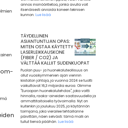
annos insinööritietoa, jonka avulla voit
itsenäisesti arvioida koneen teknisen
telmien
kunnon.
Lue lisää
TÄYDELLINEN
ASIANTUNTIJAN OPAS:
MITEN OSTAA KÄYTETTY
LASERLEIKKAUSKONE
kainen
(FIBER / CO2) JA
VÄLTTÄÄ KALLIIT SUDENKUOPAT
.com-
Puolan puu- ja huonekaluteollisuus on
ollut vuosikymmenien ajan viennin
kiistaton johtaja, ja vuonna 2024 se tuotti
vaikuttavat 16,3 miljardia euroa. Olimme
"Euroopan huonekalutehdas", joka voitti
hinnalla, raaka-aineiden saatavuudella ja
nämä
ammattitaitoisella työvoimalla. Nyt on
kuitenkin jo joulukuu 2025, ja käytännön
toimijana, joka vierailee tehtaillanne
eiden
päivittäin, näen selvästi: tämä malli on
tullut tiensä päähän.
Lue lisää