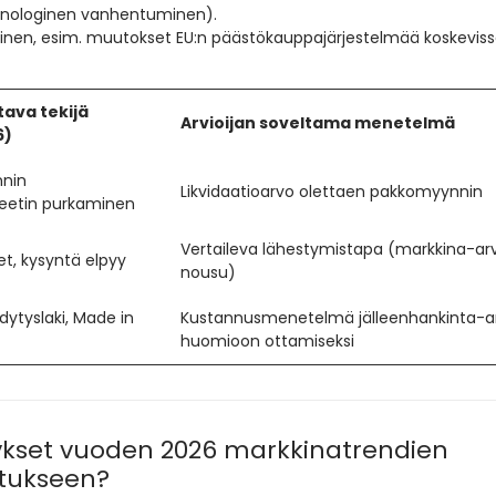
knologinen vanhentuminen).
inen, esim. muutokset EU:n päästökauppajärjestelmää koskevis
tava tekijä
Arvioijan soveltama menetelmä
6)
nnin
Likvidaatioarvo olettaen pakkomyynnin
eetin purkaminen
Vertaileva lähestymistapa (markkina-ar
et, kysyntä elpyy
nousu)
dytyslaki, Made in
Kustannusmenetelmä jälleenhankinta-a
huomioon ottamiseksi
ykset vuoden 2026 markkinatrendien
stukseen?