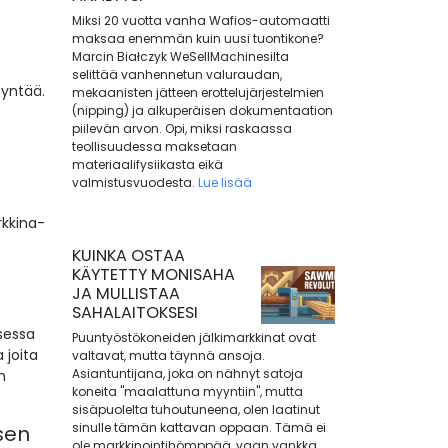
Miksi 20 vuotta vanha Wafios-automaatti
maksaa enemmän kuin uusi tuontikone?
Marcin Białczyk WeSellMachinesilta
selittää vanhennetun valuraudan,
syntää.
mekaanisten jätteen erottelujärjestelmien
(nipping) ja alkuperäisen dokumentaation
piilevän arvon. Opi, miksi raskaassa
teollisuudessa maksetaan
materiaalifysiikasta eikä
valmistusvuodesta.
Lue lisää
rkkina-
KUINKA OSTAA
KÄYTETTY MONISAHA
JA MULLISTAA
SAHALAITOKSESI
sessa
Puuntyöstökoneiden jälkimarkkinat ovat
 joita
valtavat, mutta täynnä ansoja.
Asiantuntijana, joka on nähnyt satoja
n
koneita "maalattuna myyntiin", mutta
sisäpuolelta tuhoutuneena, olen laatinut
sinulle tämän kattavan oppaan. Tämä ei
sen
ole markkinointihömppää, vaan vankka