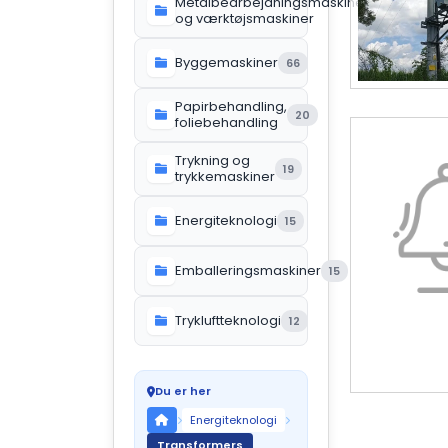
Metalbearbejdningsmaskiner
119
og værktøjsmaskiner
Byggemaskiner
66
Papirbehandling,
20
foliebehandling
Trykning og
19
trykkemaskiner
Energiteknologi
15
Emballeringsmaskiner
15
Trykluftteknologi
12
Du er her
Energiteknologi
Transformers