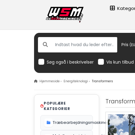
Kategor
Pris
(EU
Søg også i beskrivelser
Vis kun tilbud
Hjemmeside
›
Energiteknologi
›
Transformers
Transform
POPULÆRE
KATEGORIER
Træbearbejdningsmaskiner
612