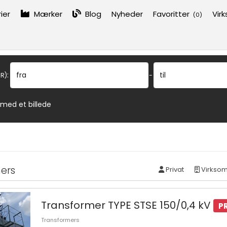
ier
Mærker
Blog
Nyheder
Favoritter
Vir
(
0
)
:
fra
til
R)
-
 med et billede
ers
Privat
Virkso
Transformer TYPE STSE 150/0,4 kV
P
Transformers