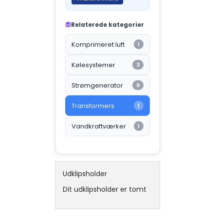
Relaterede kategorier
Komprimeret luft
1
Kølesystemer
3
Strømgenerator
9
Transformers
1
Vandkraftværker
1
Udklipsholder
Dit udklipsholder er tomt