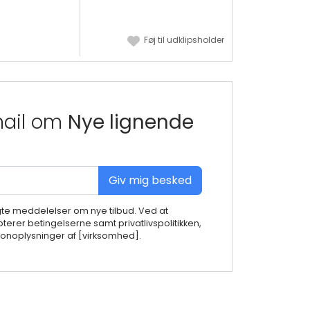
Føj til udklipsholder
mail om
Nye lignende
Giv mig besked
gte meddelelser om nye tilbud. Ved at
terer betingelserne samt privatlivspolitikken,
noplysninger af [virksomhed].