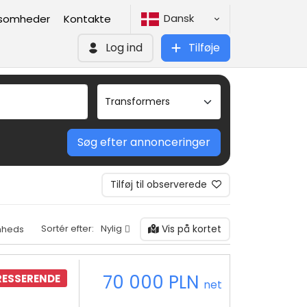
Dansk
ksomheder
Kontakte
Log ind
Tilføje
Søg efter annonceringer
Tilføj til observerede
Vis på kortet
Sortér efter:
Nylig
mheds
70 000 PLN
RESSERENDE
net