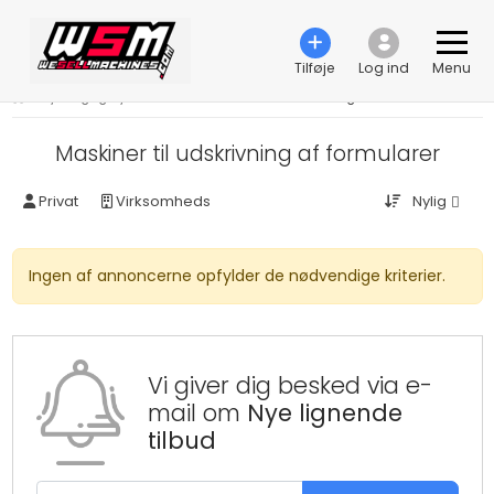
Tilføje
Log ind
Menu
›
Trykning og trykkemaskiner
›
Maskiner til udskrivning af formularer
Maskiner til udskrivning af formularer
Nylig
Privat
Virksomheds
Ingen af annoncerne opfylder de nødvendige kriterier.
Vi giver dig besked via e-
mail om
Nye lignende
tilbud