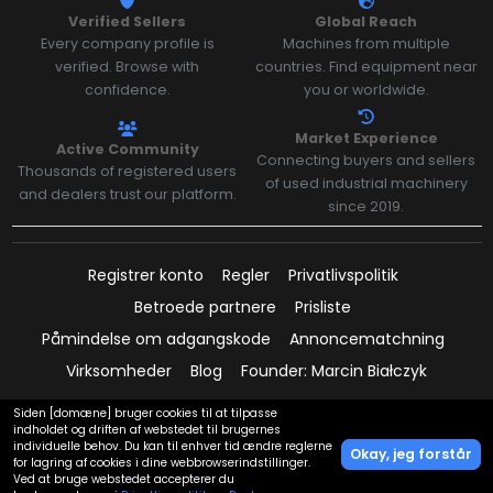
Verified Sellers
Global Reach
Every company profile is
Machines from multiple
verified. Browse with
countries. Find equipment near
confidence.
you or worldwide.
Market Experience
Active Community
Connecting buyers and sellers
Thousands of registered users
of used industrial machinery
and dealers trust our platform.
since 2019.
Registrer konto
Regler
Privatlivspolitik
Betroede partnere
Prisliste
Påmindelse om adgangskode
Annoncematchning
Virksomheder
Blog
Founder: Marcin Białczyk
Siden [domæne] bruger cookies til at tilpasse
indholdet og driften af webstedet til brugernes
individuelle behov. Du kan til enhver tid ændre reglerne
Betalinger understøttet af:
Okay, jeg forstår
for lagring af cookies i dine webbrowserindstillinger.
Ved at bruge webstedet accepterer du