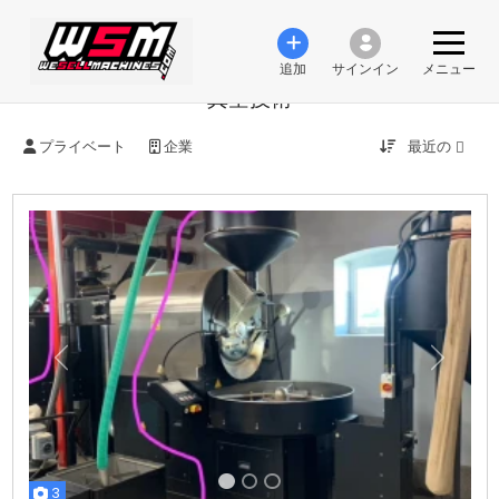
追加
サインイン
メニュー
真空技術
最近の
プライベート
企業
前の
次
3